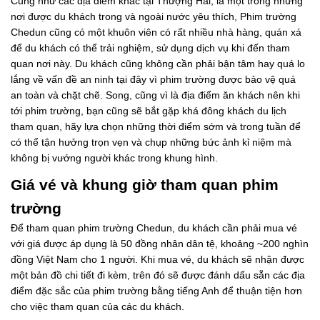
Cũng như các địa điểm khác tại Thượng Hải, là một trong những
nơi được du khách trong và ngoài nước yêu thích, Phim trường
Chedun cũng có một khuôn viên có rất nhiều nhà hàng, quán xá
để du khách có thể trải nghiệm, sử dụng dịch vụ khi đến tham
quan nơi này. Du khách cũng không cần phải bận tâm hay quá lo
lắng về vấn đề an ninh tại đây vì phim trường được bảo vệ quá
an toàn và chặt chẽ. Song, cũng vì là địa điểm ăn khách nên khi
tới phim trường, bạn cũng sẽ bắt gặp khá đông khách du lịch
tham quan, hãy lựa chọn những thời điểm sớm và trong tuần để
có thể tận hưởng trọn vẹn và chụp những bức ảnh kỉ niệm mà
không bị vướng người khác trong khung hình.
Giá vé và khung giờ tham quan phim
trường
Để tham quan phim trường Chedun, du khách cần phải mua vé
với giá được áp dụng là 50 đồng nhân dân tệ, khoảng ~200 nghìn
đồng Việt Nam cho 1 người. Khi mua vé, du khách sẽ nhận được
một bản đồ chi tiết đi kèm, trên đó sẽ được đánh dấu sẵn các địa
điểm đặc sắc của phim trường bằng tiếng Anh để thuận tiện hơn
cho việc tham quan của các du khách.