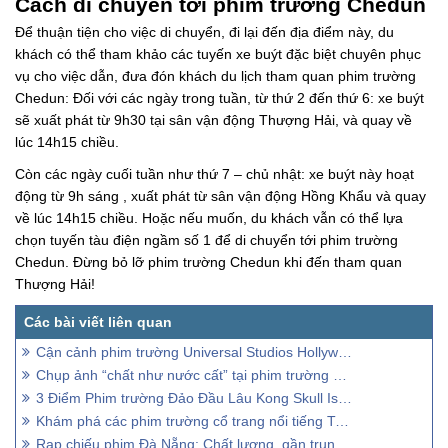
Cách di chuyển tới phim trường Chedun
Để thuận tiện cho việc di chuyển, đi lại đến địa điểm này, du
khách có thể tham khảo các tuyến xe buýt đặc biệt chuyên phục
vụ cho việc dẫn, đưa đón khách du lịch tham quan phim trường
Chedun: Đối với các ngày trong tuần, từ thứ 2 đến thứ 6: xe buýt
sẽ xuất phát từ 9h30 tại sân vận động Thượng Hải, và quay về
lúc 14h15 chiều.
Còn các ngày cuối tuần như thứ 7 – chủ nhật: xe buýt này hoạt
động từ 9h sáng , xuất phát từ sân vận động Hồng Khẩu và quay
về lúc 14h15 chiều. Hoặc nếu muốn, du khách vẫn có thể lựa
chọn tuyến tàu điện ngầm số 1 để di chuyển tới phim trường
Chedun. Đừng bỏ lỡ phim trường Chedun khi đến tham quan
Thượng Hải!
Cận cảnh phim trường Universal Studios Hollywood ở Los Angeles
Chụp ảnh “chất như nước cất” tại phim trường cổ trang ở Đà Lạt
3 Điểm Phim trường Đảo Đầu Lâu Kong Skull Island
Khám phá các phim trường cổ trang nổi tiếng Trung Quốc
Rạp chiếu phim Đà Nẵng: Chất lượng, gần trung tâm