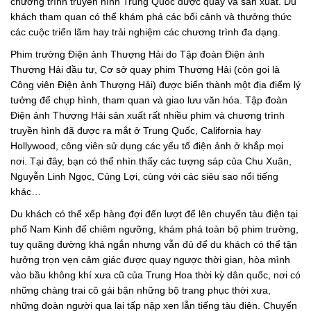
chương trình truyền hình Trung Quốc được quay và sản xuất. Du
khách tham quan có thể khám phá các bối cảnh và thưởng thức
các cuộc triển lãm hay trải nghiệm các chương trình đa dạng.
Phim trường Điện ảnh Thượng Hải do Tập đoàn Điện ảnh
Thượng Hải đầu tư, Cơ sở quay phim Thượng Hải (còn gọi là
Công viên Điện ảnh Thượng Hải) được biến thành một địa điểm lý
tưởng để chụp hình, tham quan và giao lưu văn hóa. Tập đoàn
Điện ảnh Thượng Hải sản xuất rất nhiều phim và chương trình
truyền hình đã được ra mắt ở Trung Quốc, California hay
Hollywood, công viên sử dụng các yếu tố điện ảnh ở khắp mọi
nơi. Tại đây, bạn có thể nhìn thấy các tượng sáp của Chu Xuân,
Nguyễn Linh Ngọc, Củng Lợi, cùng với các siêu sao nổi tiếng
khác…
Du khách có thể xếp hàng đợi đến lượt để lên chuyến tàu điện tại
phố Nam Kinh để chiêm ngưỡng, khám phá toàn bộ phim trường,
tuy quãng đường khá ngắn nhưng vẫn đủ để du khách có thể tận
hưởng trọn vẹn cảm giác được quay ngược thời gian, hòa mình
vào bầu không khí xưa cũ của Trung Hoa thời kỳ dân quốc, nơi có
những chàng trai cô gái bận những bộ trang phục thời xưa,
những đoàn người qua lại tấp nập xen lẫn tiếng tàu điện. Chuyến