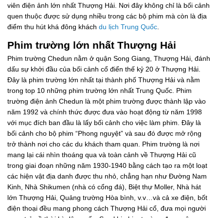
viên điện ảnh lớn nhất Thượng Hải. Nơi đây không chỉ là bối cảnh
quen thuộc được sử dụng nhiều trong các bộ phim mà còn là địa
điểm thu hút khá đông khách
du lịch Trung Quốc
.
Phim trường lớn nhất Thượng Hải
Phim trường Chedun nằm ở quận Song Giang, Thượng Hải, đánh
dấu sự khởi đầu của bối cảnh cổ điển thế kỷ 20 ở Thượng Hải.
Đây là phim trường lớn nhất tại thành phố Thượng Hải và nằm
trong top 10 những phim trường lớn nhất Trung Quốc. Phim
trường điện ảnh Chedun là một phim trường được thành lập vào
năm 1992 và chính thức được đưa vào hoạt động từ năm 1998
với mục đích ban đầu là lấy bối cảnh cho việc làm phim. Đây là
bối cảnh cho bộ phim “Phong nguyệt” và sau đó được mở rộng
trở thành nơi cho các du khách tham quan. Phim trường là nơi
mang lại cái nhìn thoáng qua và toàn cảnh về Thượng Hải cũ
trong giai đoạn những năm 1930-1940 bằng cách tạo ra một loạt
các hiện vật địa danh được thu nhỏ, chẳng hạn như Đường Nam
Kinh, Nhà Shikumen (nhà có cổng đá), Biệt thự Moller, Nhà hát
lớn Thượng Hải, Quảng trường Hòa bình, v.v…và cả xe điện, bốt
điện thoại đều mang phong cách Thượng Hải cổ, đưa mọi người