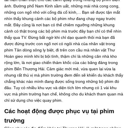
ảnh. Đường phố Nam Kinh sầm uất, những mái nhà cong cong,
những con ngõ nhỏ với cổng đá cổ kính,... Bạn sẽ được tận mắt
nhìn thấy khung cảnh các bộ phim như đang chạy ngay trước
mắt. Đây cũng là nơi bạn có thể chiêm ngưỡng những khung
cảnh có thật trong các bộ phim mà trước đây bạn chỉ có thể nhìn
thấy qua TV. Đừng bất ngờ khi chỉ dạo quanh thôi mà bạn đã
được đứng trước con ngõ nơi có ngôi nhà của nhân vật trong
phim Tân dòng sông ly biệt, đi trên con cầu mà nhân vật Thư
Hoàn gieo mình khi bị bội tình, thậm chí là những căn nhà kho
rộng lớn, là nơi giao chiến thảm khốc của các băng đảng trong
phim Bến Thượng Hải. Cảm giác mới mẻ, vừa quen lại vừa lạ
nhưng rất thú vị mà phim trường đem đến sẽ khiến du khách thấy
chẳng khác nào mình đang được sống trong những bộ phim đó
đâu. Tuy có nhiều khu vực và diện tích lớn nhưng có 1 vài khu
vực mà phim trường hạn chế, không cho du khách tham quan mà
chỉ sử dụng cho việc quay phim.
Các hoạt động được phục vụ tại phim
trường