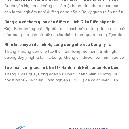
phút giây đồng hành bên nhau, tất cả đã tạo nên một chuyến đi
Du thuyền Hạ Long không chỉ là một hành trình tham quan mà
tràn đầy cảm xúc và dấu ấn khó quên.
còn là trải nghiệm nghỉ dưỡng đẳng cấp giữa kỳ quan thiên nhiên
thế giới. Tuy nhiên, mỗi hạng du thuyền sẽ có mức giá và dịch vụ
Bảng giá vé tham quan các điểm du lịch Điện Biên cập nhật
khác nhau, khiến nhiều du khách băn khoăn khi lựa chọn. Bài viết
2026
Điện Biên không chỉ hấp dẫn du khách bởi những di tích lịch sử
dưới đây sẽ cập nhật bảng giá tour du thuyền Hạ Long mới nhất
hào hùng mà còn sở hữu nhiều điểm tham quan mang đậm dấu
2026 từ 3 - 6 sao, giúp bạn dễ dàng so sánh và tìm được hành
ấn văn hóa và thiên nhiên Tây Bắc. Nếu đang lên kế hoạch khám
trình phù hợp với nhu cầu cũng như ngân sách.
Nhìn lại chuyến du lịch Hạ Long đáng nhớ của Công ty Tân
phá vùng đất này, việc cập nhật trước giá vé sẽ giúp bạn chủ
Hưng 2026
Tháng 7 mang đến cho tập thể Tân Hưng một hành trình nghỉ
động hơn trong lịch trình và chi phí. Cùng Vietsense Travel tham
dưỡng đầy ý nghĩa tại Hạ Long. Không chỉ được hòa mình vào vẻ
khảo bảng giá vé tham quan các điểm
du lịch Điện Biên
mới nhất
đẹp của di sản thiên nhiên thế giới, các thành viên còn có dịp gắn
năm 2026 ngay dưới đây.
Tập huấn công tác hè UNETI - Hành trình kết nối tại Hòn Dấu,
kết, sẻ chia và lưu giữ nhiều khoảnh khắc đáng nhớ. Hãy cùng
Đồ Sơn
Tháng 7 vừa qua, Công đoàn và Đoàn Thanh niên Trường Đại
nhìn lại chuyến đi ngập tràn niềm vui và những trải nghiệm khó
học Kinh tế - Kỹ thuật Công nghiệp (UNETI) đã có chuyến Tập
quên.
huấn công tác hè 2026 đầy ý nghĩa tại Hòn Dấu - Đồ Sơn. Không
chỉ là dịp nâng cao kỹ năng và chia sẻ kinh nghiệm công tác,
chương trình còn mang đến những hoạt động giao lưu sôi nổi,
góp phần gắn kết tập thể và lưu giữ nhiều kỷ niệm đáng nhớ.