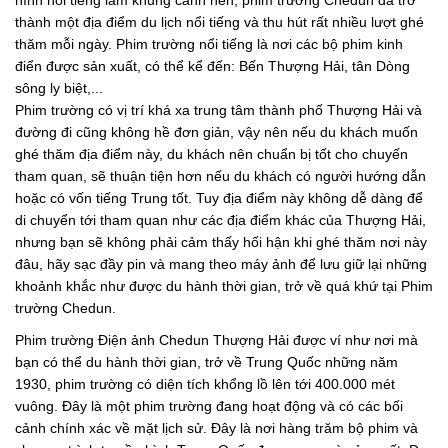
hình nổi tiếng làm khung cảnh nền, phim trường Chedun đã trở
thành một địa điểm du lịch nổi tiếng và thu hút rất nhiều lượt ghé
thăm mỗi ngày. Phim trường nổi tiếng là nơi các bộ phim kinh
điển được sản xuất, có thể kể đến: Bến Thượng Hải, tân Dòng
sông ly biệt,...
Phim trường có vị trí khá xa trung tâm thành phố Thượng Hải và
đường đi cũng không hề đơn giản, vậy nên nếu du khách muốn
ghé thăm địa điểm này, du khách nên chuẩn bị tốt cho chuyến
tham quan, sẽ thuận tiện hơn nếu du khách có người hướng dẫn
hoặc có vốn tiếng Trung tốt. Tuy địa điểm này không dễ dàng để
di chuyển tới tham quan như các địa điểm khác của Thượng Hải,
nhưng bạn sẽ không phải cảm thấy hối hận khi ghé thăm nơi này
đâu, hãy sạc đầy pin và mang theo máy ảnh để lưu giữ lại những
khoảnh khắc như được du hành thời gian, trở về quá khứ tại Phim
trường Chedun.
Phim trường Điện ảnh Chedun Thượng Hải được ví như nơi mà
bạn có thể du hành thời gian, trở về Trung Quốc những năm
1930, phim trường có diện tích khổng lồ lên tới 400.000 mét
vuông. Đây là một phim trường đang hoạt động và có các bối
cảnh chính xác về mặt lịch sử. Đây là nơi hàng trăm bộ phim và