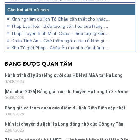
Kinh nghiệm du lịch Tô Châu cần thiết cho khách đi lần đầu
Tháp Lục Hoà - Biểu tượng văn hóa của Hàng Châu, Trung Quốc
Tháp Truyền hình Minh Châu – Biểu tượng kiến trúc của Thượng Hải
Chùa Tĩnh An – Ghé thăm ngôi chùa cổ kính giữa lòng Thượng Hải
Khu Tô giới Pháp - Châu Âu thu nhỏ của thành phố Thượng Hải
ĐANG ĐƯỢC QUAN TÂM
Hành trình đầy ắp tiếng cười của HDH và M&A tại Hạ Long
07/08/2026
[Mới nhất 2026] Bảng giá tour du thuyền Hạ Long từ 3 - 6 sao
04/08/2026
Bảng giá vé tham quan các điểm du lịch Điện Biên cập nhật
30/07/2026
2026
Nhìn lại chuyến du lịch Hạ Long đáng nhớ của Công ty Tân
28/07/2026
Hưng 2026