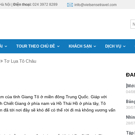
Hà Nội |
Điện thoại:
024 3972 8289
info@vietsensetravel.com
ÀI
TOUR THEO CHỦ ĐỀ
KHÁCH SẠN
DỊCH VỤ
Tơ Lụa Tô Châu
ĐA
[Mới
04/0
6 sa
m của tỉnh Giang Tô ở miền đông Trung Quốc. Giáp với
Bảng
h Chiết Giang ở phía nam và Hồ Thái Hồ ở phía tây, Tô
30/0
nhật
n đã tới nơi đây sẽ khó để có thể rời đi mà không vương vấn
Nhìn
28/0
Tân
Tập 