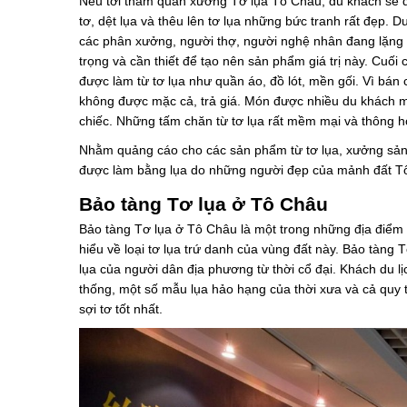
Nếu tới tham quan xưởng Tơ lụa Tô Châu, du khách sẽ đư
tơ, dệt lụa và thêu lên tơ lụa những bức tranh rất đẹp. 
các phân xưởng, người thợ, người nghệ nhân đang lặng 
trọng và cần thiết để tạo nên sản phẩm giá trị này. Cuố
được làm từ tơ lụa như quần áo, đồ lót, mền gối. Vì bán 
không được mặc cả, trả giá. Món được nhiều du khách m
chiếc. Những tấm chăn từ tơ lụa rất mềm mại và thông 
Nhằm quảng cáo cho các sản phẩm từ tơ lụa, xưởng sản x
được làm bằng lụa do những người đẹp của mảnh đất Tô
Bảo tàng Tơ lụa ở Tô Châu
Bảo tàng Tơ lụa ở Tô Châu là một trong những địa điể
hiểu về loại tơ lụa trứ danh của vùng đất này. Bảo tàng Tơ
lụa của người dân địa phương từ thời cổ đại. Khách du l
thống, một số mẫu lụa hảo hạng của thời xưa và cả quy 
sợi tơ tốt nhất.