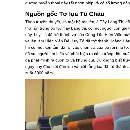
đường huyền thoại này rất nhộn nhịp và có số lượng đ
Nguồn gốc Tơ lụa Tô Châu
Theo truyền thuyết, có một bộ tộc tên là Tây Lăng Thị đ
thời ấy, trong bộ tộc Tây Lăng thị, có một người con gái
này, Luy Tổ đã trở thành vợ của Công Tôn Hiên Viên nư
và lên làm Hiên Viên Đế, Luy Tổ đã trở thành Hoàng Hậu
thì có một kén tằm đã rơi vào chén trà của bà rồi nhả tơ
đã sai người tìm hiểu và phát hiện ra cách trồng dâu nuô
đã phát minh ra cuộn tơ và khung cửi. Dù không biết tr
ngày nay đều biết đến lụa và biết rằng lụa đã trở thàn
suốt 3000 năm.