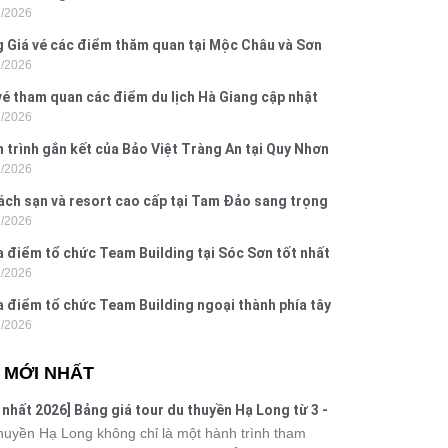
7/2026
Dấu, Đồ Sơn
 Giá vé các điểm thăm quan tại Mộc Châu và Sơn
7/2026
026
vé tham quan các điểm du lịch Hà Giang cập nhật
7/2026
6
 trình gắn kết của Bảo Việt Tràng An tại Quy Nhơn
7/2026
ú Yên
ách sạn và resort cao cấp tại Tam Đảo sang trọng
7/2026
 nghi
a điểm tổ chức Team Building tại Sóc Sơn tốt nhất
7/2026
 nay
a điểm tổ chức Team Building ngoại thành phía tây
7/2026
ội
N MỚI NHẤT
 nhất 2026] Bảng giá tour du thuyền Hạ Long từ 3 -
o
huyền Hạ Long không chỉ là một hành trình tham