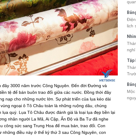
quan
kỳ q
Bảng
thuy
nhật
Điện
du k
lịch
cập 
mang
2026
Nhìn
đang
được
Tân
Thán
trướ
sách
nghỉ
chi 
hòa 
tha
Tập 
thàn
2026
Hòn 
Thán
khoả
Trườ
ngập
đã c
Bảng
ách đây 3000 năm trước Công Nguyên. Ðến đời Ðường và
Hòn 
La 2
Mộc 
iền tệ để bán buôn trao đổi giữa các nước. Đồng thời đây
và c
nguy
 nạp cho những nước lớn. Sự phát triển của lụa kéo dài
đến 
chec
tập 
, vùng ngoại ô Tô Châu toàn là những ruộng dâu, chúng
giá 
 lụa quý. Lụa Tô Châu được đánh giá là loại lụa đẹp bền lại
lên 
ương nhân người La Mã, Ai Cập, Ấn Độ và Ba Tư đã nghe
Viet
ều công sức sang Trung Hoa để mua bán, trao đổi. Con
điểm
ừ những điều này ở thế kỷ thứ 3 sau Công Nguyên, con