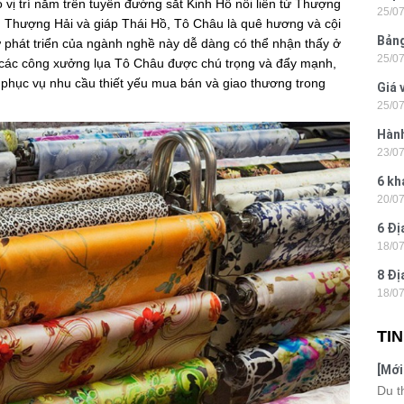
 vị trí nằm trên tuyến đường sắt Kinh Hồ nối liền từ Thượng
25/0
Hòn 
 Thượng Hải và giáp Thái Hồ, Tô Châu là quê hương và cội
Bảng
sự phát triển của ngành nghề này dễ dàng có thể nhận thấy ở
25/0
La 2
ng các công xưởng lụa Tô Châu được chú trọng và đẩy mạnh,
 phục vụ nhu cầu thiết yếu mua bán và giao thương trong
Giá 
25/0
202
Hành
23/0
- Ph
6 kh
20/0
tiện
6 Đị
18/0
hiện
8 Đị
18/0
Hà N
TI
[Mới
6 sa
Du t