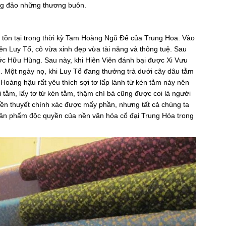
ông đảo những thương buôn.
ã tồn tại trong thời kỳ Tam Hoàng Ngũ Đế của Trung Hoa. Vào
 tên Luy Tổ, cô vừa xinh đẹp vừa tài năng và thông tuệ. Sau
ớc Hữu Hùng. Sau này, khi Hiên Viên đánh bại được Xi Vưu
. Một ngày nọ, khi Luy Tổ đang thưởng trà dưới cây dâu tằm
. Hoàng hậu rất yêu thích sợi tơ lấp lánh từ kén tằm này nên
i tằm, lấy tơ từ kén tằm, thậm chí bà cũng được coi là người
uyền thuyết chính xác được mấy phần, nhưng tất cả chúng ta
h sản phẩm độc quyền của nền văn hóa cổ đại Trung Hóa trong