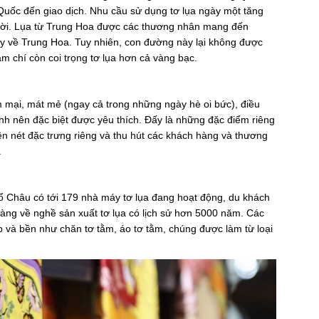
uốc đến giao dịch. Nhu cầu sử dụng tơ lụa ngày một tăng
đời. Lụa từ Trung Hoa được các thương nhân mang đến
ày về Trung Hoa. Tuy nhiên, con đường này lại không được
m chí còn coi trọng tơ lụa hơn cả vàng bạc.
mại, mát mẻ (ngay cả trong những ngày hè oi bức), điều
nh nên đặc biệt được yêu thích. Đấy là những đặc điểm riêng
nên nét đặc trưng riêng và thu hút các khách hàng và thương
.
Tổ Châu có tới 179 nhà máy tơ lụa đang hoạt động, du khách
àng về nghề sản xuất tơ lụa có lịch sử hơn 5000 năm. Các
p và bền như chăn tơ tằm, áo tơ tằm, chúng được làm từ loại