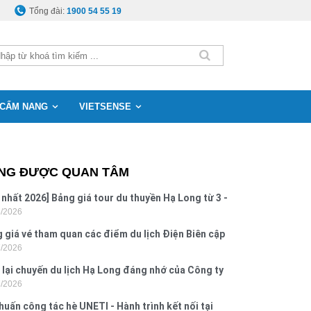
Tổng đài:
1900 54 55 19
CẨM NANG
VIETSENSE
NG ĐƯỢC QUAN TÂM
 nhất 2026] Bảng giá tour du thuyền Hạ Long từ 3 -
8/2026
o
 giá vé tham quan các điểm du lịch Điện Biên cập
7/2026
 2026
 lại chuyến du lịch Hạ Long đáng nhớ của Công ty
7/2026
 Hưng 2026
huấn công tác hè UNETI - Hành trình kết nối tại