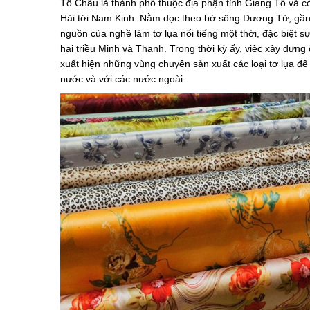
Tô Châu là thành phố thuộc địa phận tỉnh Giang Tô và có
Hải tới Nam Kinh. Nằm dọc theo bờ sông Dương Tử, gần
nguồn của nghề làm tơ lụa nổi tiếng một thời, đặc biệt 
hai triều Minh và Thanh. Trong thời kỳ ấy, việc xây dự
xuất hiện những vùng chuyên sản xuất các loại tơ lụa để
nước và với các nước ngoài.