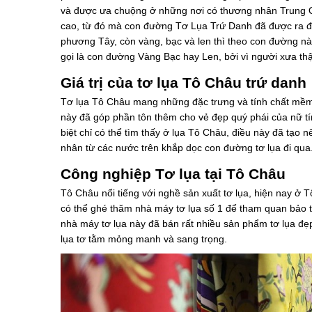
và được ưa chuộng ở những nơi có thương nhân Trung Q
cao, từ đó mà con đường Tơ Lụa Trứ Danh đã được ra 
phương Tây, còn vàng, bạc và len thì theo con đường n
gọi là con đường Vàng Bạc hay Len, bởi vì người xưa thậ
Giá trị của tơ lụa Tô Châu trứ danh
Tơ lụa Tô Châu mang những đặc trưng và tính chất mềm 
này đã góp phần tôn thêm cho vẻ đẹp quý phái của nữ tí
biệt chỉ có thể tìm thấy ở lụa Tô Châu, điều này đã tạo 
nhân từ các nước trên khắp dọc con đường tơ lụa đi qua
Công nghiệp Tơ lụa tại Tô Châu
Tô Châu nổi tiếng với nghề sản xuất tơ lụa, hiện nay ở 
có thể ghé thăm nhà máy tơ lụa số 1 để tham quan bảo t
nhà máy tơ lụa này đã bán rất nhiều sản phẩm tơ lụa đẹ
lụa tơ tằm mỏng manh và sang trọng.