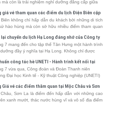
 mà còn là trải nghiệm nghỉ dưỡng đẳng cấp giữa
uan thiên nhiên thế giới. Tuy nhiên, mỗi hạng du
 giá vé tham quan các điểm du lịch Điện Biên cập
ền sẽ có mức giá và dịch vụ khác nhau, khiến nhiều
 2026
 Biên không chỉ hấp dẫn du khách bởi những di tích
hách băn khoăn khi lựa chọn. Bài viết dưới đây sẽ
 sử hào hùng mà còn sở hữu nhiều điểm tham quan
nhật bảng giá tour du thuyền Hạ Long mới nhất
 đậm dấu ấn văn hóa và thiên nhiên Tây Bắc. Nếu
 từ 3 - 6 sao, giúp bạn dễ dàng so sánh và tìm
 lại chuyến du lịch Hạ Long đáng nhớ của Công ty
 lên kế hoạch khám phá vùng đất này, việc cập nhật
 hành trình phù hợp với nhu cầu cũng như ngân
 Hưng 2026
g 7 mang đến cho tập thể Tân Hưng một hành trình
c giá vé sẽ giúp bạn chủ động hơn trong lịch trình và
.
 dưỡng đầy ý nghĩa tại Hạ Long. Không chỉ được
phí. Cùng Vietsense Travel tham khảo bảng giá vé
mình vào vẻ đẹp của di sản thiên nhiên thế giới, các
m quan các điểm
du lịch Điện Biên
mới nhất năm
huấn công tác hè UNETI - Hành trình kết nối tại
h viên còn có dịp gắn kết, sẻ chia và lưu giữ nhiều
 ngay dưới đây.
Dấu, Đồ Sơn
g 7 vừa qua, Công đoàn và Đoàn Thanh niên
nh khắc đáng nhớ. Hãy cùng nhìn lại chuyến đi
ng Đại học Kinh tế - Kỹ thuật Công nghiệp (UNETI)
 tràn niềm vui và những trải nghiệm khó quên.
ó chuyến Tập huấn công tác hè 2026 đầy ý nghĩa tại
 Giá vé các điểm thăm quan tại Mộc Châu và Sơn
Dấu - Đồ Sơn. Không chỉ là dịp nâng cao kỹ năng
026
Châu, Sơn La là điểm đến hấp dẫn với những cao
hia sẻ kinh nghiệm công tác, chương trình còn mang
ên xanh mướt, thác nước hùng vĩ và vô số địa điểm
những hoạt động giao lưu sôi nổi, góp phần gắn kết
k-in nổi tiếng. Trước khi lên đường, việc cập nhật
thể và lưu giữ nhiều kỷ niệm đáng nhớ.
vé tham quan sẽ giúp bạn chủ động hơn trong việc
lịch trình và dự trù chi phí
du lịch Mộc Châu
. Cùng
sense Travel tham khảo bảng giá vé tham quan các
 du lịch ở Sơn La 2026 mới nhất ngay dưới đây.