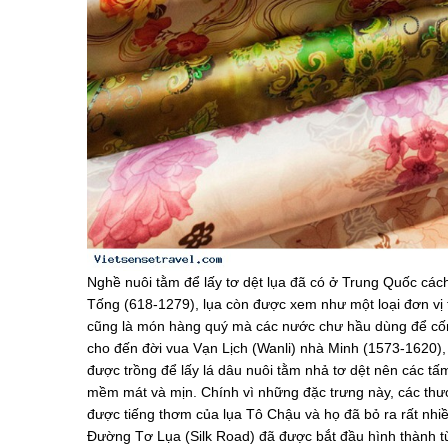
Nghề nuôi tằm để lấy tơ dệt lụa đã có ở Trung Quốc c
Tống (618-1279), lụa còn được xem như một loại đơn vị t
cũng là món hàng quý mà các nước chư hầu dùng để cống
cho đến đời vua Vạn Lịch (Wanli) nhà Minh (1573-1620)
được trồng để lấy lá dâu nuôi tằm nhả tơ dệt nên các tấm
mềm mát và mịn. Chính vì những đặc trưng này, các th
được tiếng thơm của lụa Tô Chậu và họ đã bỏ ra rất nhi
Ðường Tơ Lụa (Silk Road) đã được bắt đầu hình thành t