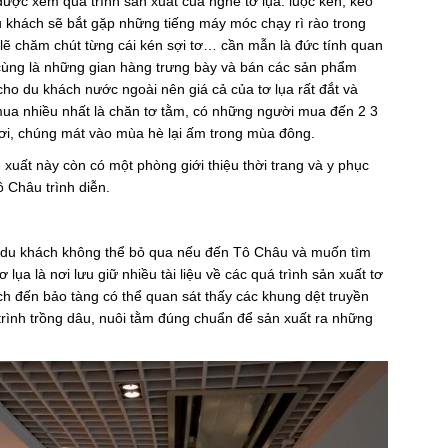
ợc xem quá trình sản xuất của nghề tơ lụa: luộc kén, kéo
Du khách sẽ bắt gặp những tiếng máy móc chạy rì rào trong
lẽ chăm chút từng cái kén sợi tơ… cần mẫn là đức tính quan
i cùng là những gian hàng trưng bày và bán các sản phẩm
cho du khách nước ngoài nên giá cả của tơ lụa rất đắt và
ua nhiều nhất là chăn tơ tằm, có những người mua đến 2 3
hơi, chúng mát vào mùa hè lại ấm trong mùa đông.
uất này còn có một phòng giới thiệu thời trang và y phục
 Châu trình diễn.
m du khách không thể bỏ qua nếu đến Tô Châu và muốn tìm
 lụa là nơi lưu giữ nhiều tài liệu về các quá trình sản xuất tơ
ịch đến bảo tàng có thể quan sát thấy các khung dệt truyền
trình trồng dâu, nuôi tằm đúng chuẩn để sản xuất ra những