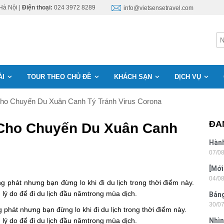
Hà Nội |
Điện thoại:
024 3972 8289
info@vietsensetravel.com
ÀI
TOUR THEO CHỦ ĐỀ
KHÁCH SẠN
DỊCH VỤ
ho Chuyến Du Xuân Canh Tý Tránh Virus Corona
ĐA
Cho Chuyến Du Xuân Canh
Hành
07/0
Lon
[Mới
04/0
6 sa
g phát nhưng bạn đừng lo khi đi du lịch trong thời điểm này.
lý do để đi du lịch đầu nămtrong mùa dịch.
Bảng
30/0
nhật
phát nhưng bạn đừng lo khi đi du lịch trong thời điểm này.
lý do để đi du lịch đầu nămtrong mùa dịch.
Nhìn