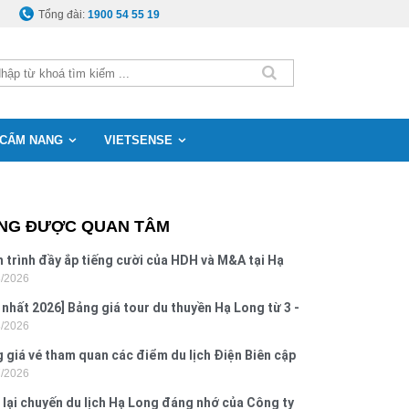
Tổng đài:
1900 54 55 19
CẨM NANG
VIETSENSE
NG ĐƯỢC QUAN TÂM
 trình đầy ắp tiếng cười của HDH và M&A tại Hạ
8/2026
g
 nhất 2026] Bảng giá tour du thuyền Hạ Long từ 3 -
8/2026
o
 giá vé tham quan các điểm du lịch Điện Biên cập
7/2026
 2026
 lại chuyến du lịch Hạ Long đáng nhớ của Công ty