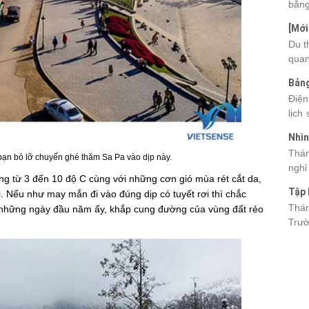
bằng
cùng
[Mới
quan
6 sa
Du t
nhau
quan
và d
kỳ q
Bảng
thuy
nhật
Điện
du k
lịch
cập 
mang
2026
Nhìn
đang
được
Tân
Thán
trướ
ỏ lỡ chuyến ghé thăm Sa Pa vào dịp này.
sách
nghỉ
chi 
g từ 3 đến 10 độ C cùng với những cơn gió mùa rét cắt da,
hòa 
tha
Tập 
i. Nếu như may mắn đi vào đúng dịp có tuyết rơi thì chắc
thàn
2026
Hòn 
Thán
o những ngày đầu năm ấy, khắp cung đường của vùng đất rẻo
khoả
Trườ
ngập
đã c
Hòn 
và c
đến 
tập 