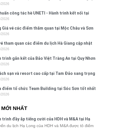
7/2026
 Hưng 2026
huấn công tác hè UNETI - Hành trình kết nối tại
7/2026
Dấu, Đồ Sơn
 Giá vé các điểm thăm quan tại Mộc Châu và Sơn
7/2026
026
vé tham quan các điểm du lịch Hà Giang cập nhật
7/2026
6
 trình gắn kết của Bảo Việt Tràng An tại Quy Nhơn
7/2026
ú Yên
ách sạn và resort cao cấp tại Tam Đảo sang trọng
7/2026
 nghi
a điểm tổ chức Team Building tại Sóc Sơn tốt nhất
7/2026
 nay
N MỚI NHẤT
 trình đầy ắp tiếng cười của HDH và M&A tại Hạ
g
ến du lịch Hạ Long của HDH và M&A được tô điểm