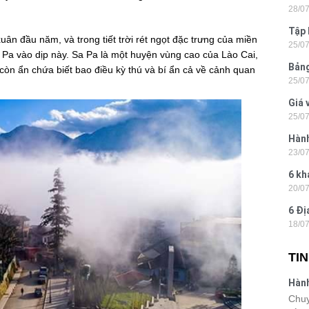
28/0
Tân
Tập 
n đầu năm, và trong tiết trời rét ngọt đặc trưng của miền
25/0
Hòn 
 Pa vào dịp này. Sa Pa là một huyện vùng cao của Lào Cai,
Bảng
òn ẩn chứa biết bao điều kỳ thú và bí ẩn cả về cảnh quan
25/0
La 2
Giá 
25/0
202
Hành
23/0
- Ph
6 kh
20/0
tiện
6 Đị
18/0
hiện
TI
Hành
Lon
Chuy