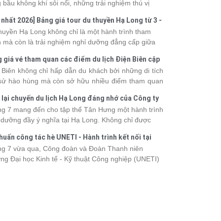
 bầu không khí sôi nổi, những trải nghiệm thú vị
 vô số khoảnh khắc đáng nhớ. Từ vẻ đẹp của kỳ
 nhất 2026] Bảng giá tour du thuyền Hạ Long từ 3 -
 thiên nhiên đến những phút giây đồng hành bên
o
huyền Hạ Long không chỉ là một hành trình tham
, tất cả đã tạo nên một chuyến đi tràn đầy cảm xúc
 mà còn là trải nghiệm nghỉ dưỡng đẳng cấp giữa
ấu ấn khó quên.
uan thiên nhiên thế giới. Tuy nhiên, mỗi hạng du
 giá vé tham quan các điểm du lịch Điện Biên cập
ền sẽ có mức giá và dịch vụ khác nhau, khiến nhiều
 2026
 Biên không chỉ hấp dẫn du khách bởi những di tích
hách băn khoăn khi lựa chọn. Bài viết dưới đây sẽ
 sử hào hùng mà còn sở hữu nhiều điểm tham quan
nhật bảng giá tour du thuyền Hạ Long mới nhất
 đậm dấu ấn văn hóa và thiên nhiên Tây Bắc. Nếu
 từ 3 - 6 sao, giúp bạn dễ dàng so sánh và tìm
 lại chuyến du lịch Hạ Long đáng nhớ của Công ty
 lên kế hoạch khám phá vùng đất này, việc cập nhật
 hành trình phù hợp với nhu cầu cũng như ngân
 Hưng 2026
g 7 mang đến cho tập thể Tân Hưng một hành trình
c giá vé sẽ giúp bạn chủ động hơn trong lịch trình và
.
 dưỡng đầy ý nghĩa tại Hạ Long. Không chỉ được
phí. Cùng Vietsense Travel tham khảo bảng giá vé
mình vào vẻ đẹp của di sản thiên nhiên thế giới, các
m quan các điểm
du lịch Điện Biên
mới nhất năm
huấn công tác hè UNETI - Hành trình kết nối tại
h viên còn có dịp gắn kết, sẻ chia và lưu giữ nhiều
 ngay dưới đây.
Dấu, Đồ Sơn
g 7 vừa qua, Công đoàn và Đoàn Thanh niên
nh khắc đáng nhớ. Hãy cùng nhìn lại chuyến đi
ng Đại học Kinh tế - Kỹ thuật Công nghiệp (UNETI)
 tràn niềm vui và những trải nghiệm khó quên.
ó chuyến Tập huấn công tác hè 2026 đầy ý nghĩa tại
Dấu - Đồ Sơn. Không chỉ là dịp nâng cao kỹ năng
hia sẻ kinh nghiệm công tác, chương trình còn mang
những hoạt động giao lưu sôi nổi, góp phần gắn kết
thể và lưu giữ nhiều kỷ niệm đáng nhớ.