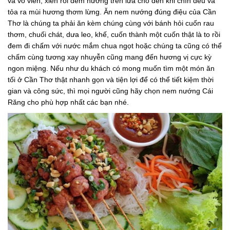
và vo viên, xiên rồi đem nướng trên lửa cho đến khi chín đều và
tỏa ra mùi hương thơm lừng. Ăn nem nướng đúng điệu của Cần
Thơ là chúng ta phải ăn kèm chúng cùng với bánh hỏi cuốn rau
thơm, chuối chát, dưa leo, khế, cuốn thành một cuốn thật là to rồi
đem đi chấm với nước mắm chua ngọt hoặc chúng ta cũng có thể
chấm cùng tương xay nhuyễn cũng mang đến hương vị cực kỳ
ngon miệng. Nếu như du khách có mong muốn tìm một món ăn
tối ở Cần Thơ thật nhanh gọn và tiện lợi để có thể tiết kiệm thời
gian và công sức, thì mọi người cũng hãy chọn nem nướng Cái
Răng cho phù hợp nhất các bạn nhé.