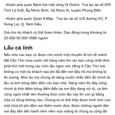
- Khám phá quán Bánh hỏi mặt võng Út Dzách: Tọa lạc tại số 509
Tỉnh Lộ 61B, Ấp Nhơn Bình, Xã Nhơn Ái, huyện Phong Điền
- Khám phá quán Quán A Mập: Tọa lạc tại số 118 đường 3/2, P.
Hưng Lợi, Q. Ninh Kiều
Giá cho du khách có thể tham khảo: Dao động trong khoảng từ
20.000-50.000 VNĐ/ người
Lẩu cá linh
Nếu như các bạn có được cho mình một chuyến đi trở về mảnh
đất Cần Thơ mùa nước nổi hàng năm thì các bạn cũng nhất định
phải thử một trong các món lẩu ngon nức tiếng ở Cần Thơ mà
không có một du khách nào khi đã đến nơi đây rồi mà không bị
ấn tượng. Món ăn mà chúng tôi đang muốn nhắc đến đó chính là
lẩu cá linh bông điên điển các bạn nhé. Hàng năm thì đây cũng
chính là thời điểm bông điên điển tại nơi đây đang nở rộ, cá linh
cũng ngon nhất nên thưởng thức món lẩu này thì còn gì bằng
nữa có đúng không nào. Chúng ta có thể thấy được hình ảnh của
một chút tỏi phi dầm me thêm nước dừa, được những người dân
nơi đây tiến tiến hành nêm nếm vừa miệng là chúng ta cũng đã