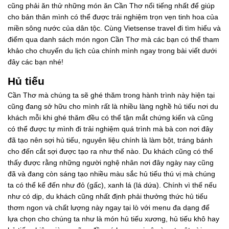
cũng phải ăn thử những món ăn Cần Thơ nổi tiếng nhất để giúp
cho bản thân mình có thể được trải nghiệm trọn vẹn tinh hoa của
miền sông nước của dân tộc. Cùng Vietsense travel đi tìm hiểu và
điểm qua danh sách món ngon Cần Thơ mà các bạn có thể tham
khảo cho chuyến du lịch của chính mình ngay trong bài viết dưới
đây các bạn nhé!
Hủ tiếu
Cần Thơ mà chúng ta sẽ ghé thăm trong hành trình này hiện tại
cũng đang sở hữu cho mình rất là nhiều làng nghề hủ tiếu nơi du
khách mỗi khi ghé thăm đều có thể tận mắt chứng kiến và cũng
có thể được tự mình đi trải nghiệm quá trình mà bà con nơi đây
đã tạo nên sợi hủ tiếu, nguyên liệu chính là làm bột, tráng bánh
cho đến cắt sợi được tạo ra như thế nào. Du khách cũng có thể
thấy được rằng những người nghệ nhân nơi đây ngày nay cũng
đã và đang còn sáng tạo nhiều màu sắc hủ tiếu thú vị mà chúng
ta có thể kể đến như đỏ (gấc), xanh lá (lá dứa). Chính vì thế nếu
như có dịp, du khách cũng nhất định phải thưởng thức hủ tiếu
thơm ngon và chất lượng này ngay tại lò với menu đa dạng để
lựa chọn cho chúng ta như là món hủ tiếu xương, hủ tiếu khô hay