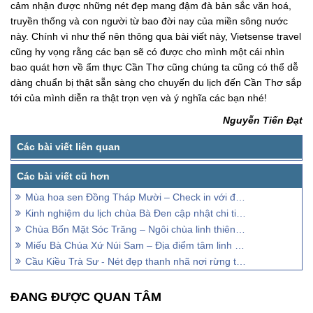
cảm nhận được những nét đẹp mang đậm đà bản sắc văn hoá,
truyền thống và con người từ bao đời nay của miền sông nước
này. Chính vì như thế nên thông qua bài viết này, Vietsense travel
cũng hy vọng rằng các bạn sẽ có được cho mình một cái nhìn
bao quát hơn về ẩm thực Cần Thơ cũng chúng ta cũng có thể dễ
dàng chuẩn bị thật sẵn sàng cho chuyến du lịch đến Cần Thơ sắp
tới của mình diễn ra thật trọn vẹn và ý nghĩa các bạn nhé!
Nguyễn Tiến Đạt
Mùa hoa sen Đồng Tháp Mười – Check in với đồng bát ngát bình yên
Kinh nghiệm du lịch chùa Bà Đen cập nhật chi tiết nhất
Chùa Bốn Mặt Sóc Trăng – Ngôi chùa linh thiêng miền Tây Nam Bộ
Miếu Bà Chúa Xứ Núi Sam – Địa điểm tâm linh nổi tiếng An Giang
Cầu Kiều Trà Sư - Nét đẹp thanh nhã nơi rừng tràm
ĐANG ĐƯỢC QUAN TÂM