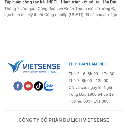
Tập huấn công tác hè UNETI - Hành trình kết nối tại Hòn Dấu,
kết, sẻ chia và lưu giữ nhiều khoảnh khắc đáng nhớ. Hãy cùng
Đồ Sơn
Tháng 7 vừa qua, Công đoàn và Đoàn Thanh niên Trường Đại
nhìn lại chuyến đi ngập tràn niềm vui và những trải nghiệm khó
học Kinh tế - Kỹ thuật Công nghiệp (UNETI) đã có chuyến Tập
quên.
huấn công tác hè 2026 đầy ý nghĩa tại Hòn Dấu - Đồ Sơn. Không
chỉ là dịp nâng cao kỹ năng và chia sẻ kinh nghiệm công tác,
chương trình còn mang đến những hoạt động giao lưu sôi nổi,
góp phần gắn kết tập thể và lưu giữ nhiều kỷ niệm đáng nhớ.
THỜI GIAN LÀM VIỆC
Thứ 2 - 6: 8h:00 - 17h:30
Thứ 7: 8h:00 - 12h:00
CN và các ngày lễ: Nghỉ
Tổng Đài: 1900 54 55 19
Hotline: 0937 191 888
CÔNG TY CỔ PHẦN DU LỊCH VIETSENSE