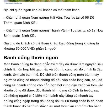
Địa chỉ quán ngon cho du khách có thể tham khảo:
- Khám phá quán Nem nướng Hải Vân: Tọa lạc tại số 98 Đề
Thám, quận Ninh Kiều
- Khám phá quán Nem nướng Thanh Vân – Tọa lạc tại số 17 Hòa
Bình, quận Ninh Kiều
Giá cho du khách có thể tham khảo: Dao động trong khoảng từ
khoảng 50.000 VNĐ/ phần 1 người
Bánh cống thơm ngon
Món bánh chúng ta đang nhắc tới ở đây đã được làm nguyên liệu
chính là hỗn hợp bột gạo nếp và bột mì, cùng với đó chính là đậu
xanh, tôm các bạn nhé. Để chế biến thành công món bánh này,
người ta cũng sẽ nhanh chóng đổ dầu vào chảo lòng sâu, sau đó
cũng sẽ nhanh chóng cho hỗn hợp bột cùng đậu xanh và tôm vào
khuôn cống đã được đúc thành hình dạng cố định từ trước, sau
đó những người chế biến món bánh này cũng sẽ nhanh tay
nhúng cống ngập trong dầu đang sôi riu riu trong chảo là đã hoàn
thành bước đổ bánh rồi đấy. Sau một thời gian chờ đợi cho bánh