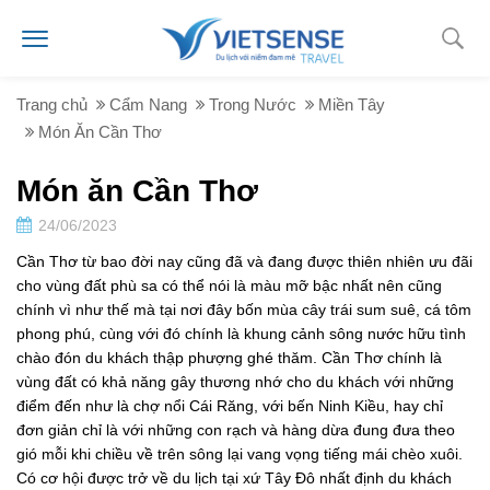
Trang chủ
Cẩm Nang
Trong Nước
Miền Tây
Món Ăn Cần Thơ
Món ăn Cần Thơ
24/06/2023
Cần Thơ từ bao đời nay cũng đã và đang được thiên nhiên ưu đãi
cho vùng đất phù sa có thể nói là màu mỡ bậc nhất nên cũng
chính vì như thế mà tại nơi đây bốn mùa cây trái sum suê, cá tôm
phong phú, cùng với đó chính là khung cảnh sông nước hữu tình
chào đón du khách thập phượng ghé thăm. Cần Thơ chính là
vùng đất có khả năng gây thương nhớ cho du khách với những
điểm đến như là chợ nổi Cái Răng, với bến Ninh Kiều, hay chỉ
đơn giản chỉ là với những con rạch và hàng dừa đung đưa theo
gió mỗi khi chiều về trên sông lại vang vọng tiếng mái chèo xuôi.
Có cơ hội được trở về du lịch tại xứ Tây Đô nhất định du khách