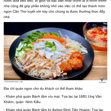
nước dừa beo béo, bì giòn và đặc biệt nhất chính là vị thính thơm
nhẹ cũng đã góp phần không nhỏ vào việc có thể tạo thành món
ngon Cần Thơ tuyệt vời này cho chúng ta được thưởng thức đấy
nhé.
Địa chỉ quán ngon cho du khách có thể tham khảo:
- Khám phá quán Bánh tằm xíu mại: Tọa lạc tại 16B1 Ung Văn
Khiêm, quận Ninh Kiều
- Khám phá quán Bánh tằm bì đường Đinh Tiên Hoàng: Tọa lạc