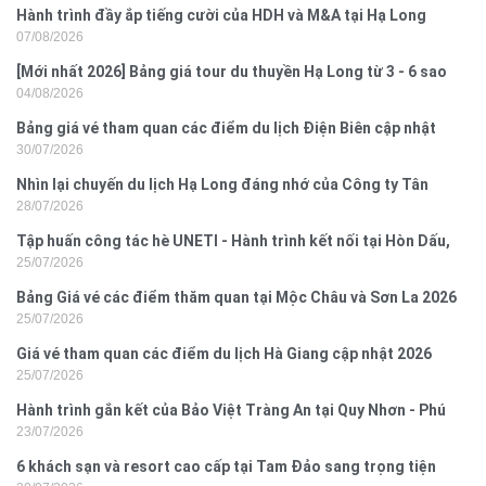
Hành trình đầy ắp tiếng cười của HDH và M&A tại Hạ Long
07/08/2026
[Mới nhất 2026] Bảng giá tour du thuyền Hạ Long từ 3 - 6 sao
04/08/2026
Bảng giá vé tham quan các điểm du lịch Điện Biên cập nhật
30/07/2026
2026
Nhìn lại chuyến du lịch Hạ Long đáng nhớ của Công ty Tân
28/07/2026
Hưng 2026
Tập huấn công tác hè UNETI - Hành trình kết nối tại Hòn Dấu,
25/07/2026
Đồ Sơn
Bảng Giá vé các điểm thăm quan tại Mộc Châu và Sơn La 2026
25/07/2026
Giá vé tham quan các điểm du lịch Hà Giang cập nhật 2026
25/07/2026
Hành trình gắn kết của Bảo Việt Tràng An tại Quy Nhơn - Phú
23/07/2026
Yên
6 khách sạn và resort cao cấp tại Tam Đảo sang trọng tiện