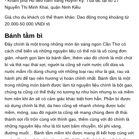
- Khám phá Hủ tiếu nam vang Huỳnh Ký: Tọa lạc tại số 27
Nguyễn Thị Minh Khai, quận Ninh Kiều
Giá cho du khách có thể tham khảo: Dao động trong khoảng từ
20.000-50.000 VND/ tô
Bánh tằm bì
Đây chính là một trong những món ăn sáng ngon Cần Thơ có
cách chế biến và những nguyên liệu có thể nói là vô cùng đơn
giản, nhanh gọn làm từ bánh tằm, thêm vào đó chính là một chút
bì và thịt nạc thái sợi, người ta cũng sẽ rưới nước cốt dừa và
nước mắm rồi dùng chung với những loại rau như là giá, rau và
hành phi để tạo nên hương vị hoàn chỉnh nhất. Bánh tằm là một
trong những món bánh được làm từ nguyên liệu chính là bột gạo,
chúng ta cũng có thể thấy nó tương tự như bún nhưng to và mềm
hơn nên khi ăn sẽ có cảm giác khác biệt hơn hẳn. Phần bì được
sử dụng chính là thịt, da heo cũng sẽ nhanh chóng được luộc
mềm, mỏng, sau đó người ta cũng sẽ mang chúng đem đi thái
thành sợi rồi trộn cùng với thính gạo, thêm cùng với đó chính là
những nguyên liệu như là tỏi tươi băm nhuyễn, tỏi phi vàng,
đường muối… Bánh tằm mềm khi được mang đi kết hợp cùng với