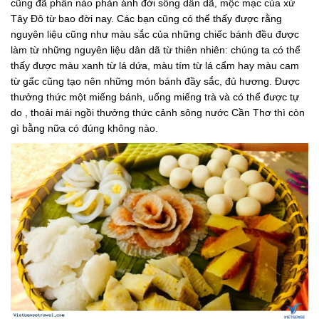
cũng đã phần nào phản ánh đời sống dân dã, mộc mạc của xứ
Tây Đô từ bao đời nay. Các bạn cũng có thể thấy được rằng
nguyên liệu cũng như màu sắc của những chiếc bánh đều được
làm từ những nguyên liệu dân dã từ thiên nhiên: chúng ta có thể
thấy được màu xanh từ lá dứa, màu tím từ lá cẩm hay màu cam
từ gấc cũng tạo nên những món bánh đầy sắc, đủ hương. Được
thưởng thức một miếng bánh, uống miếng trà và có thể được tự
do , thoải mái ngồi thưởng thức cảnh sông nước Cần Thơ thì còn
gì bằng nữa có đúng không nào.