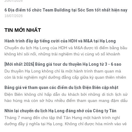
20/07/2026
nghi
6 Địa điểm tổ chức Team Building tại Sóc Sơn tốt nhất hiện nay
18/07/2026
TIN MỚI NHẤT
Hành trình đầy ắp tiếng cười của HDH và M&A tại Hạ Long
Chuyến du lịch Hạ Long của HDH và M&A được tô điểm bằng bầu
không khí sôi nổi, những trải nghiệm thú vị cùng vô số khoảnh
khắc đáng nhớ. Từ vẻ đẹp của kỳ quan thiên nhiên đến những
[Mới nhất 2026] Bảng giá tour du thuyền Hạ Long từ 3 - 6 sao
phút giây đồng hành bên nhau, tất cả đã tạo nên một chuyến đi
Du thuyền Hạ Long không chỉ là một hành trình tham quan mà
tràn đầy cảm xúc và dấu ấn khó quên.
còn là trải nghiệm nghỉ dưỡng đẳng cấp giữa kỳ quan thiên nhiên
thế giới. Tuy nhiên, mỗi hạng du thuyền sẽ có mức giá và dịch vụ
Bảng giá vé tham quan các điểm du lịch Điện Biên cập nhật
khác nhau, khiến nhiều du khách băn khoăn khi lựa chọn. Bài viết
2026
Điện Biên không chỉ hấp dẫn du khách bởi những di tích lịch sử
dưới đây sẽ cập nhật bảng giá tour du thuyền Hạ Long mới nhất
hào hùng mà còn sở hữu nhiều điểm tham quan mang đậm dấu
2026 từ 3 - 6 sao, giúp bạn dễ dàng so sánh và tìm được hành
ấn văn hóa và thiên nhiên Tây Bắc. Nếu đang lên kế hoạch khám
trình phù hợp với nhu cầu cũng như ngân sách.
Nhìn lại chuyến du lịch Hạ Long đáng nhớ của Công ty Tân
phá vùng đất này, việc cập nhật trước giá vé sẽ giúp bạn chủ
Hưng 2026
Tháng 7 mang đến cho tập thể Tân Hưng một hành trình nghỉ
động hơn trong lịch trình và chi phí. Cùng Vietsense Travel tham
dưỡng đầy ý nghĩa tại Hạ Long. Không chỉ được hòa mình vào vẻ
khảo bảng giá vé tham quan các điểm
du lịch Điện Biên
mới nhất
đẹp của di sản thiên nhiên thế giới, các thành viên còn có dịp gắn
năm 2026 ngay dưới đây.