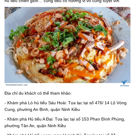
hủ tiếu chiên giòn… cũng đều có hương vị vô cùng tuyệt vời.
Địa chỉ du khách có thể tham khảo:
- Khám phá Lò hủ tiếu Sáu Hoài: Tọa lạc tại số 476/ 14 Lộ Vòng
Cung, phường An Bình, quận Ninh Kiều
- Khám phá Hủ tiếu A Đại: Tọa lạc tại số 153 Phan Đình Phùng,
phường Tân An, quận Ninh Kiều