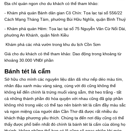
Địa chỉ quán ngon cho du khách có thể tham khảo:
- Khám phá quán Bánh dân gian Cô Chín: Tọa lạc tại số 556/22
Cách Mạng Tháng Tám, phường Bùi Hữu Nghĩa, quận Bình Thuỷ
- Khám phá quán Hẻm: Tọa lạc tại số 75 Nguyễn Văn Cừ Nối Dài,
phường An Khánh, quận Ninh Kiều
Khám phá các nhà vườn trong khu du lịch Cồn Sơn
Giá cho du khách có thể tham khảo: Dao động trong khoảng từ
khoảng 30.000 VNĐ/ phần
Bánh tét lá cẩm
Sở hữu cho mình các nguyên liệu dân dã như nếp dẻo màu tím,
nhân đậu xanh màu vàng sáng, cùng với đó cũng không thể
không kể đến chính là trứng muối vàng sẫm, thịt heo trắng - tất
cả những thành phần đó hòa quyện với nhau cũng đã góp phần
không nhỏ trong việc có thể tạo nên bánh tét lá cẩm đầy màu sắc
và ngon miệng của người dân Cần Thơ đã được rất nhiều du
khách thập phương yêu thích. Chúng ta đến nơi đây cũng có thể
thấy được phổ biến nhất đó chính là bánh tét lá cẩm của dòng họ
Huỳnh, không những thế bạn có lẽ cũng sẽ ngạc nhiên khi món