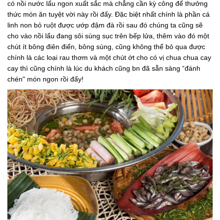
có nồi nước lẩu ngon xuất sắc mà chẳng cần kỳ công để thưởng
thức món ăn tuyệt vời này rồi đấy. Đặc biệt nhất chính là phần cá
linh non bỏ ruột được ướp đậm đà rồi sau đó chúng ta cũng sẽ
cho vào nồi lẩu đang sôi sùng sục trên bếp lửa, thêm vào đó một
chút ít bông điên điển, bông súng, cũng không thể bỏ qua được
chính là các loại rau thơm và một chút ớt cho có vị chua chua cay
cay thì cũng chính là lúc du khách cũng bn đã sẵn sàng “đánh
chén" món ngon rồi đấy!