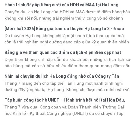
Hành trình đầy ắp tiếng cười của HDH và M&A tại Hạ Long
Chuyến du lịch Hạ Long của HDH và M&A được tô điểm bằng bầu
không khí sôi nổi, những trải nghiệm thú vị cùng vô số khoảnh
khắc đáng nhớ. Từ vẻ đẹp của kỳ quan thiên nhiên đến những
[Mới nhất 2026] Bảng giá tour du thuyền Hạ Long từ 3 - 6 sao
phút giây đồng hành bên nhau, tất cả đã tạo nên một chuyến đi
Du thuyền Hạ Long không chỉ là một hành trình tham quan mà
tràn đầy cảm xúc và dấu ấn khó quên.
còn là trải nghiệm nghỉ dưỡng đẳng cấp giữa kỳ quan thiên nhiên
thế giới. Tuy nhiên, mỗi hạng du thuyền sẽ có mức giá và dịch vụ
Bảng giá vé tham quan các điểm du lịch Điện Biên cập nhật
khác nhau, khiến nhiều du khách băn khoăn khi lựa chọn. Bài viết
2026
Điện Biên không chỉ hấp dẫn du khách bởi những di tích lịch sử
dưới đây sẽ cập nhật bảng giá tour du thuyền Hạ Long mới nhất
hào hùng mà còn sở hữu nhiều điểm tham quan mang đậm dấu
2026 từ 3 - 6 sao, giúp bạn dễ dàng so sánh và tìm được hành
ấn văn hóa và thiên nhiên Tây Bắc. Nếu đang lên kế hoạch khám
trình phù hợp với nhu cầu cũng như ngân sách.
Nhìn lại chuyến du lịch Hạ Long đáng nhớ của Công ty Tân
phá vùng đất này, việc cập nhật trước giá vé sẽ giúp bạn chủ
Hưng 2026
Tháng 7 mang đến cho tập thể Tân Hưng một hành trình nghỉ
động hơn trong lịch trình và chi phí. Cùng Vietsense Travel tham
dưỡng đầy ý nghĩa tại Hạ Long. Không chỉ được hòa mình vào vẻ
khảo bảng giá vé tham quan các điểm
du lịch Điện Biên
mới nhất
đẹp của di sản thiên nhiên thế giới, các thành viên còn có dịp gắn
năm 2026 ngay dưới đây.
Tập huấn công tác hè UNETI - Hành trình kết nối tại Hòn Dấu,
kết, sẻ chia và lưu giữ nhiều khoảnh khắc đáng nhớ. Hãy cùng
Đồ Sơn
Tháng 7 vừa qua, Công đoàn và Đoàn Thanh niên Trường Đại
nhìn lại chuyến đi ngập tràn niềm vui và những trải nghiệm khó
học Kinh tế - Kỹ thuật Công nghiệp (UNETI) đã có chuyến Tập
quên.
huấn công tác hè 2026 đầy ý nghĩa tại Hòn Dấu - Đồ Sơn. Không
chỉ là dịp nâng cao kỹ năng và chia sẻ kinh nghiệm công tác,
chương trình còn mang đến những hoạt động giao lưu sôi nổi,