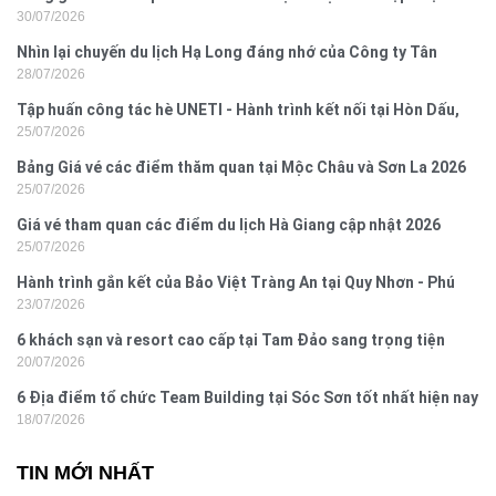
30/07/2026
2026
Nhìn lại chuyến du lịch Hạ Long đáng nhớ của Công ty Tân
28/07/2026
Hưng 2026
Tập huấn công tác hè UNETI - Hành trình kết nối tại Hòn Dấu,
25/07/2026
Đồ Sơn
Bảng Giá vé các điểm thăm quan tại Mộc Châu và Sơn La 2026
25/07/2026
Giá vé tham quan các điểm du lịch Hà Giang cập nhật 2026
25/07/2026
Hành trình gắn kết của Bảo Việt Tràng An tại Quy Nhơn - Phú
23/07/2026
Yên
6 khách sạn và resort cao cấp tại Tam Đảo sang trọng tiện
20/07/2026
nghi
6 Địa điểm tổ chức Team Building tại Sóc Sơn tốt nhất hiện nay
18/07/2026
TIN MỚI NHẤT