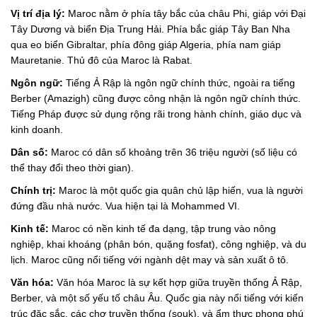
Vị trí địa lý:
Maroc nằm ở phía tây bắc của châu Phi, giáp với Đại
Tây Dương và biển Địa Trung Hải. Phía bắc giáp Tây Ban Nha
qua eo biển Gibraltar, phía đông giáp Algeria, phía nam giáp
Mauretanie. Thủ đô của Maroc là Rabat.
Ngôn ngữ:
Tiếng Ả Rập là ngôn ngữ chính thức, ngoài ra tiếng
Berber (Amazigh) cũng được công nhận là ngôn ngữ chính thức.
Tiếng Pháp được sử dụng rộng rãi trong hành chính, giáo dục và
kinh doanh.
Dân số:
Maroc có dân số khoảng trên 36 triệu người (số liệu có
thể thay đổi theo thời gian).
Chính trị:
Maroc là một quốc gia quân chủ lập hiến, vua là người
đứng đầu nhà nước. Vua hiện tại là Mohammed VI.
Kinh tế:
Maroc có nền kinh tế đa dạng, tập trung vào nông
nghiệp, khai khoáng (phân bón, quặng fosfat), công nghiệp, và du
lịch. Maroc cũng nổi tiếng với ngành dệt may và sản xuất ô tô.
Văn hóa:
Văn hóa Maroc là sự kết hợp giữa truyền thống Ả Rập,
Berber, và một số yếu tố châu Âu. Quốc gia này nổi tiếng với kiến
trúc đặc sắc, các chợ truyền thống (souk), và ẩm thực phong phú