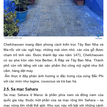
Chefchaouen mang đậm phong cách kiến trúc Tây Ban Nha và
Ma-rốc với các ngõ hẹp, những mái vòm nhỏ, các cửa gỗ được
chạm trổ tinh xảo. Được thành lập vào năm 1471, Chefchaouen
có sự pha trộn văn hóa Berber, Ả Rập và Tây Ban Nha. Thành
phố còn nổi tiếng với các sản phẩm thủ công mỹ nghệ như thổ
cẩm, hàng dệt may.
Ẩm thực ở đây phản ánh hương vị đặc trưng của vùng Bắc Phi
với các món như tagine, couscous và trà bạc hà.
2.5. Sa mạc Sahara
Sa mạc Sahara ở Maroc là phần phía nam và đông nam của
quốc gia này, thuộc một phần của sa mạc rộng lớn Sahara – sa
mạc nóng lớn nhất thế giới. Khu vực này nổi bật với những cảnh