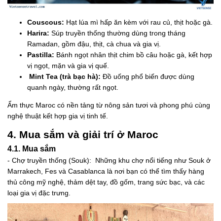
Couscous:
Hạt lúa mì hấp ăn kèm với rau củ, thịt hoặc gà.
Harira:
Súp truyền thống thường dùng trong tháng
Ramadan, gồm đậu, thịt, cà chua và gia vị.
Pastilla:
Bánh ngọt nhân thịt chim bồ câu hoặc gà, kết hợp
vị ngọt, mặn và gia vị quế.
Mint Tea (trà bạc hà):
Đồ uống phổ biến được dùng
quanh ngày, thường rất ngọt.
Ẩm thực Maroc có nền tảng từ nông sản tươi và phong phú cùng
nghệ thuật kết hợp gia vị tinh tế.
4. Mua sắm và giải trí ở Maroc
4.1. Mua sắm
- Chợ truyền thống (Souk): Những khu chợ nổi tiếng như Souk ở
Marrakech, Fes và Casablanca là nơi bạn có thể tìm thấy hàng
thủ công mỹ nghệ, thảm dệt tay, đồ gốm, trang sức bạc, và các
loại gia vị đặc trưng.