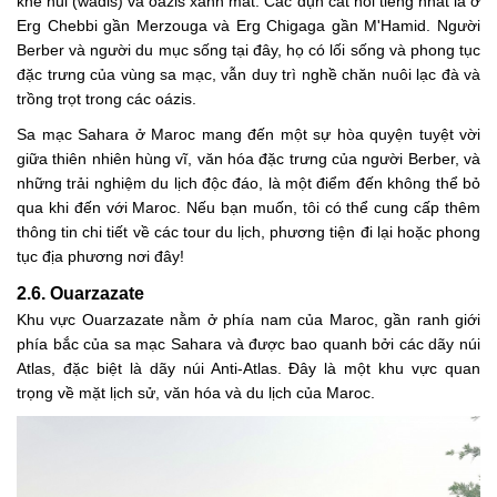
khe núi (wadis) và oázis xanh mát. Các đụn cát nổi tiếng nhất là ở
Erg Chebbi gần Merzouga và Erg Chigaga gần M'Hamid. Người
Berber và người du mục sống tại đây, họ có lối sống và phong tục
đặc trưng của vùng sa mạc, vẫn duy trì nghề chăn nuôi lạc đà và
trồng trọt trong các oázis.
Sa mạc Sahara ở Maroc mang đến một sự hòa quyện tuyệt vời
giữa thiên nhiên hùng vĩ, văn hóa đặc trưng của người Berber, và
những trải nghiệm du lịch độc đáo, là một điểm đến không thể bỏ
qua khi đến với Maroc. Nếu bạn muốn, tôi có thể cung cấp thêm
thông tin chi tiết về các tour du lịch, phương tiện đi lại hoặc phong
tục địa phương nơi đây!
2.6. Ouarzazate
Khu vực Ouarzazate nằm ở phía nam của Maroc, gần ranh giới
phía bắc của sa mạc Sahara và được bao quanh bởi các dãy núi
Atlas, đặc biệt là dãy núi Anti-Atlas. Đây là một khu vực quan
trọng về mặt lịch sử, văn hóa và du lịch của Maroc.