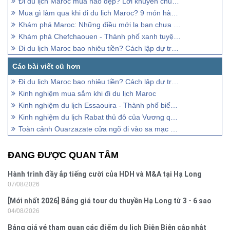
Đi du lịch Maroc mùa nào đẹp? Lời khuyên chuyên gia lữ hành
Mua gì làm qua khi đi du lịch Maroc? 9 món hàng đặc trưng Moroccan
Khám phá Maroc: Những điều mới lạ bạn chưa từng biết
Khám phá Chefchaouen - Thành phố xanh tuyệt đẹp ở Maroc
Đi du lịch Maroc bao nhiêu tiền? Cách lập dự trù chi phí đúng đủ
Đi du lịch Maroc bao nhiêu tiền? Cách lập dự trù chi phí đúng đủ
Kinh nghiệm mua sắm khi đi du lịch Maroc
Kinh nghiệm du lịch Essaouira - Thành phố biển xinh đẹp ở Maroc
Kinh nghiệm du lịch Rabat thủ đô của Vương quốc Maroc
Toàn cảnh Ouarzazate cửa ngõ đi vào sa mạc Sahara
ĐANG ĐƯỢC QUAN TÂM
Hành trình đầy ắp tiếng cười của HDH và M&A tại Hạ Long
07/08/2026
[Mới nhất 2026] Bảng giá tour du thuyền Hạ Long từ 3 - 6 sao
04/08/2026
Bảng giá vé tham quan các điểm du lịch Điện Biên cập nhật