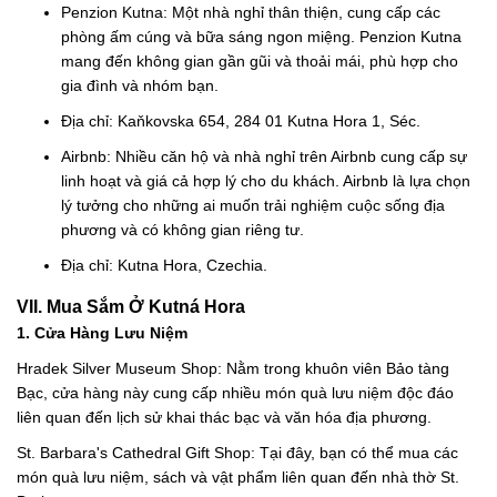
Penzion Kutna: Một nhà nghỉ thân thiện, cung cấp các
phòng ấm cúng và bữa sáng ngon miệng. Penzion Kutna
mang đến không gian gần gũi và thoải mái, phù hợp cho
gia đình và nhóm bạn.
Địa chỉ: Kaňkovska 654, 284 01 Kutna Hora 1, Séc.
Airbnb: Nhiều căn hộ và nhà nghỉ trên Airbnb cung cấp sự
linh hoạt và giá cả hợp lý cho du khách. Airbnb là lựa chọn
lý tưởng cho những ai muốn trải nghiệm cuộc sống địa
phương và có không gian riêng tư.
Địa chỉ: Kutna Hora, Czechia.
VII. Mua Sắm Ở Kutná Hora
1. Cửa Hàng Lưu Niệm
Hradek Silver Museum Shop: Nằm trong khuôn viên Bảo tàng
Bạc, cửa hàng này cung cấp nhiều món quà lưu niệm độc đáo
liên quan đến lịch sử khai thác bạc và văn hóa địa phương.
St. Barbara's Cathedral Gift Shop: Tại đây, bạn có thể mua các
món quà lưu niệm, sách và vật phẩm liên quan đến nhà thờ St.