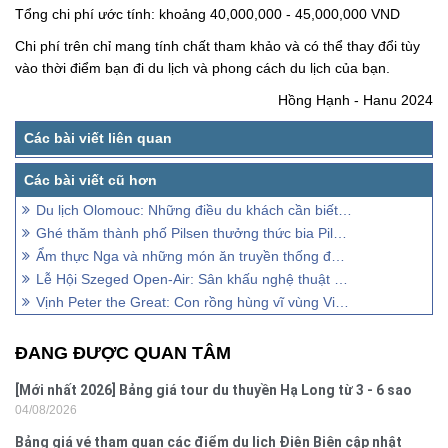
Tổng chi phí ước tính: khoảng 40,000,000 - 45,000,000 VND
Chi phí trên chỉ mang tính chất tham khảo và có thể thay đổi tùy
vào thời điểm bạn đi du lịch và phong cách du lịch của bạn.
Hồng Hạnh - Hanu 2024
Du lịch Olomouc: Những điều du khách cần biết khi lần đầu đến Séc
Ghé thăm thành phố Pilsen thưởng thức bia Pilsner lừng danh
Ẩm thực Nga và những món ăn truyền thống độc đáo
Lễ Hội Szeged Open-Air: Sân khấu nghệ thuật giữa lòng Szeged
Vịnh Peter the Great: Con rồng hùng vĩ vùng Viễn Đông
ĐANG ĐƯỢC QUAN TÂM
[Mới nhất 2026] Bảng giá tour du thuyền Hạ Long từ 3 - 6 sao
04/08/2026
Bảng giá vé tham quan các điểm du lịch Điện Biên cập nhật