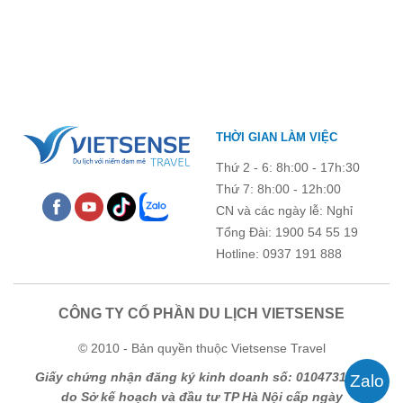
tiếng. Trước khi lên đường, việc cập nhật giá vé tham quan sẽ
giúp bạn chủ động hơn trong việc lên lịch trình và dự trù chi phí
du lịch Mộc Châu
. Cùng Vietsense Travel tham khảo bảng giá vé
tham quan các điểm du lịch ở Sơn La 2026 mới nhất ngay dưới
đây.
THỜI GIAN LÀM VIỆC
Thứ 2 - 6: 8h:00 - 17h:30
Thứ 7: 8h:00 - 12h:00
CN và các ngày lễ: Nghỉ
Tổng Đài: 1900 54 55 19
Hotline: 0937 191 888
CÔNG TY CỔ PHẦN DU LỊCH VIETSENSE
© 2010 - Bản quyền thuộc Vietsense Travel
Giấy chứng nhận đăng ký kinh doanh số: 0104731205
do Sở kế hoạch và đầu tư TP Hà Nội cấp ngày