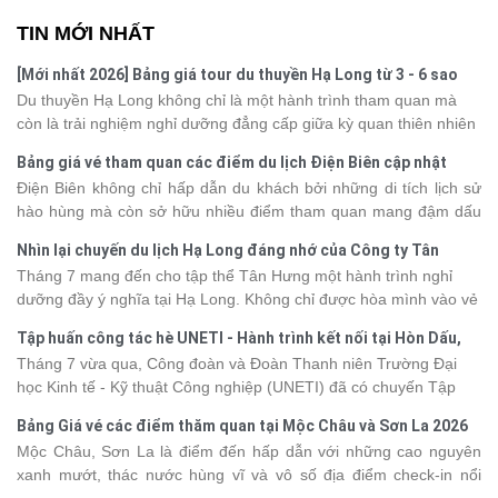
TIN MỚI NHẤT
[Mới nhất 2026] Bảng giá tour du thuyền Hạ Long từ 3 - 6 sao
Du thuyền Hạ Long không chỉ là một hành trình tham quan mà
còn là trải nghiệm nghỉ dưỡng đẳng cấp giữa kỳ quan thiên nhiên
thế giới. Tuy nhiên, mỗi hạng du thuyền sẽ có mức giá và dịch vụ
Bảng giá vé tham quan các điểm du lịch Điện Biên cập nhật
khác nhau, khiến nhiều du khách băn khoăn khi lựa chọn. Bài viết
2026
Điện Biên không chỉ hấp dẫn du khách bởi những di tích lịch sử
dưới đây sẽ cập nhật bảng giá tour du thuyền Hạ Long mới nhất
hào hùng mà còn sở hữu nhiều điểm tham quan mang đậm dấu
2026 từ 3 - 6 sao, giúp bạn dễ dàng so sánh và tìm được hành
ấn văn hóa và thiên nhiên Tây Bắc. Nếu đang lên kế hoạch khám
trình phù hợp với nhu cầu cũng như ngân sách.
Nhìn lại chuyến du lịch Hạ Long đáng nhớ của Công ty Tân
phá vùng đất này, việc cập nhật trước giá vé sẽ giúp bạn chủ
Hưng 2026
Tháng 7 mang đến cho tập thể Tân Hưng một hành trình nghỉ
động hơn trong lịch trình và chi phí. Cùng Vietsense Travel tham
dưỡng đầy ý nghĩa tại Hạ Long. Không chỉ được hòa mình vào vẻ
khảo bảng giá vé tham quan các điểm
du lịch Điện Biên
mới nhất
đẹp của di sản thiên nhiên thế giới, các thành viên còn có dịp gắn
năm 2026 ngay dưới đây.
Tập huấn công tác hè UNETI - Hành trình kết nối tại Hòn Dấu,
kết, sẻ chia và lưu giữ nhiều khoảnh khắc đáng nhớ. Hãy cùng
Đồ Sơn
Tháng 7 vừa qua, Công đoàn và Đoàn Thanh niên Trường Đại
nhìn lại chuyến đi ngập tràn niềm vui và những trải nghiệm khó
học Kinh tế - Kỹ thuật Công nghiệp (UNETI) đã có chuyến Tập
quên.
huấn công tác hè 2026 đầy ý nghĩa tại Hòn Dấu - Đồ Sơn. Không
Bảng Giá vé các điểm thăm quan tại Mộc Châu và Sơn La 2026
chỉ là dịp nâng cao kỹ năng và chia sẻ kinh nghiệm công tác,
Mộc Châu, Sơn La là điểm đến hấp dẫn với những cao nguyên
chương trình còn mang đến những hoạt động giao lưu sôi nổi,
xanh mướt, thác nước hùng vĩ và vô số địa điểm check-in nổi
góp phần gắn kết tập thể và lưu giữ nhiều kỷ niệm đáng nhớ.