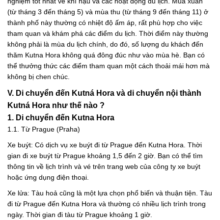
nghiệm tốt nhất về khí hậu và các hoạt động du lịch. Mùa xuân
(từ tháng 3 đến tháng 5) và mùa thu (từ tháng 9 đến tháng 11) ở
thành phố này thường có nhiệt độ ấm áp, rất phù hợp cho việc
tham quan và khám phá các điểm du lịch. Thời điểm này thường
không phải là mùa du lịch chính, do đó, số lượng du khách đến
thăm Kutna Hora không quá đông đúc như vào mùa hè. Bạn có
thể thưởng thức các điểm tham quan một cách thoải mái hơn mà
không bị chen chúc.
V. Di chuyển đến Kutná Hora và di chuyển nội thành
Kutná Hora như thế nào ?
1. Di chuyển đến Kutna Hora
1.1. Từ Prague (Praha)
Xe buýt: Có dịch vụ xe buýt đi từ Prague đến Kutna Hora. Thời
gian đi xe buýt từ Prague khoảng 1,5 đến 2 giờ. Bạn có thể tìm
thông tin về lịch trình và vé trên trang web của công ty xe buýt
hoặc ứng dụng điện thoại.
Xe lửa: Tàu hoả cũng là một lựa chọn phổ biến và thuận tiện. Tàu
đi từ Prague đến Kutna Hora và thường có nhiều lịch trình trong
ngày. Thời gian đi tàu từ Prague khoảng 1 giờ.