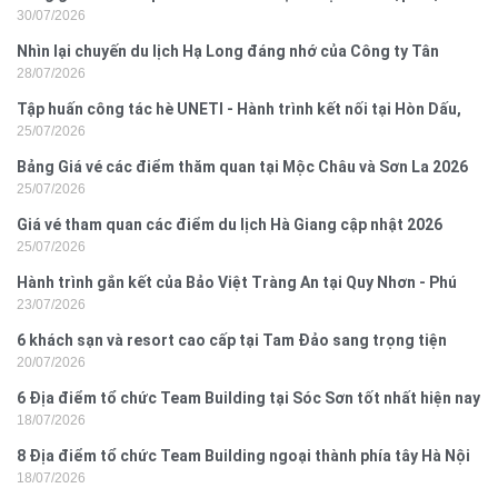
30/07/2026
2026
Nhìn lại chuyến du lịch Hạ Long đáng nhớ của Công ty Tân
28/07/2026
Hưng 2026
Tập huấn công tác hè UNETI - Hành trình kết nối tại Hòn Dấu,
25/07/2026
Đồ Sơn
Bảng Giá vé các điểm thăm quan tại Mộc Châu và Sơn La 2026
25/07/2026
Giá vé tham quan các điểm du lịch Hà Giang cập nhật 2026
25/07/2026
Hành trình gắn kết của Bảo Việt Tràng An tại Quy Nhơn - Phú
23/07/2026
Yên
6 khách sạn và resort cao cấp tại Tam Đảo sang trọng tiện
20/07/2026
nghi
6 Địa điểm tổ chức Team Building tại Sóc Sơn tốt nhất hiện nay
18/07/2026
8 Địa điểm tổ chức Team Building ngoại thành phía tây Hà Nội
18/07/2026