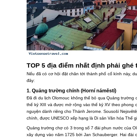
TOP 5 địa điểm nhất định phải ghé
Nếu đã có cơ hội đặt chân tới thành phố cổ kính này, 
đây:
1. Quảng trường chính (Horní náměstí)
Đã đi du lịch Olomouc không thể bỏ qua Quảng trường ch
thế kỷ XIII và được mở rộng vào thế kỷ XV theo phong 
nguyện dành riêng cho Thánh Jerome. Sousoší Nejsvětějš
chính, được UNESCO xếp hạng là Di sản Văn hóa Thế gi
Quảng trường chợ có 3 trong số 7 đài phun nước của Ol
xây dựng vào năm 1725 bởi Jan Schauberger. Hai đài cò