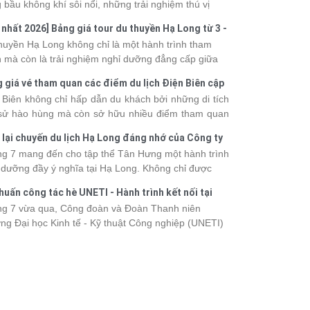
 bầu không khí sôi nổi, những trải nghiệm thú vị
 vô số khoảnh khắc đáng nhớ. Từ vẻ đẹp của kỳ
 nhất 2026] Bảng giá tour du thuyền Hạ Long từ 3 -
 thiên nhiên đến những phút giây đồng hành bên
o
huyền Hạ Long không chỉ là một hành trình tham
, tất cả đã tạo nên một chuyến đi tràn đầy cảm xúc
 mà còn là trải nghiệm nghỉ dưỡng đẳng cấp giữa
ấu ấn khó quên.
uan thiên nhiên thế giới. Tuy nhiên, mỗi hạng du
 giá vé tham quan các điểm du lịch Điện Biên cập
ền sẽ có mức giá và dịch vụ khác nhau, khiến nhiều
 2026
 Biên không chỉ hấp dẫn du khách bởi những di tích
hách băn khoăn khi lựa chọn. Bài viết dưới đây sẽ
 sử hào hùng mà còn sở hữu nhiều điểm tham quan
nhật bảng giá tour du thuyền Hạ Long mới nhất
 đậm dấu ấn văn hóa và thiên nhiên Tây Bắc. Nếu
 từ 3 - 6 sao, giúp bạn dễ dàng so sánh và tìm
 lại chuyến du lịch Hạ Long đáng nhớ của Công ty
 lên kế hoạch khám phá vùng đất này, việc cập nhật
 hành trình phù hợp với nhu cầu cũng như ngân
 Hưng 2026
g 7 mang đến cho tập thể Tân Hưng một hành trình
c giá vé sẽ giúp bạn chủ động hơn trong lịch trình và
.
 dưỡng đầy ý nghĩa tại Hạ Long. Không chỉ được
phí. Cùng Vietsense Travel tham khảo bảng giá vé
mình vào vẻ đẹp của di sản thiên nhiên thế giới, các
m quan các điểm
du lịch Điện Biên
mới nhất năm
huấn công tác hè UNETI - Hành trình kết nối tại
h viên còn có dịp gắn kết, sẻ chia và lưu giữ nhiều
 ngay dưới đây.
Dấu, Đồ Sơn
g 7 vừa qua, Công đoàn và Đoàn Thanh niên
nh khắc đáng nhớ. Hãy cùng nhìn lại chuyến đi
ng Đại học Kinh tế - Kỹ thuật Công nghiệp (UNETI)
 tràn niềm vui và những trải nghiệm khó quên.
ó chuyến Tập huấn công tác hè 2026 đầy ý nghĩa tại
Dấu - Đồ Sơn. Không chỉ là dịp nâng cao kỹ năng
hia sẻ kinh nghiệm công tác, chương trình còn mang
những hoạt động giao lưu sôi nổi, góp phần gắn kết
thể và lưu giữ nhiều kỷ niệm đáng nhớ.