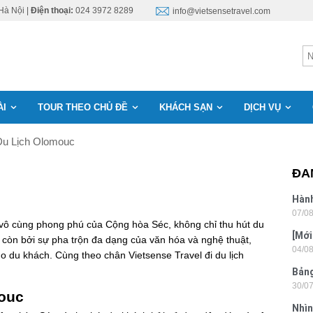
Hà Nội |
Điện thoại:
024 3972 8289
info@vietsensetravel.com
ÀI
TOUR THEO CHỦ ĐỀ
KHÁCH SẠN
DỊCH VỤ
Du Lịch Olomouc
ĐA
Hành
07/0
Lon
 vô cùng phong phú của Cộng hòa Séc, không chỉ thu hút du
[Mới
 còn bởi sự pha trộn đa dạng của văn hóa và nghệ thuật,
04/0
6 sa
o du khách. Cùng theo chân Vietsense Travel đi du lịch
Bảng
30/0
nhật
mouc
Nhìn