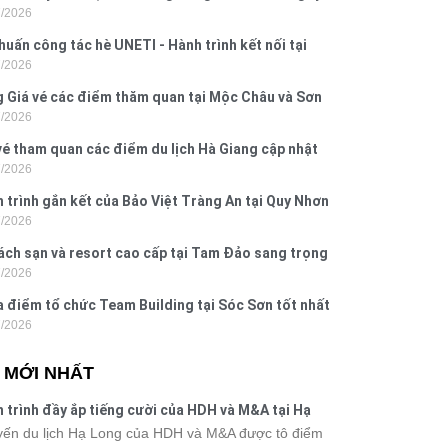
7/2026
 Hưng 2026
huấn công tác hè UNETI - Hành trình kết nối tại
7/2026
Dấu, Đồ Sơn
 Giá vé các điểm thăm quan tại Mộc Châu và Sơn
7/2026
026
vé tham quan các điểm du lịch Hà Giang cập nhật
7/2026
6
 trình gắn kết của Bảo Việt Tràng An tại Quy Nhơn
7/2026
ú Yên
ách sạn và resort cao cấp tại Tam Đảo sang trọng
7/2026
 nghi
a điểm tổ chức Team Building tại Sóc Sơn tốt nhất
7/2026
 nay
N MỚI NHẤT
 trình đầy ắp tiếng cười của HDH và M&A tại Hạ
g
ến du lịch Hạ Long của HDH và M&A được tô điểm