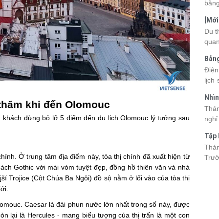
bằng
cùng
[Mới
quan
6 sa
Du t
nhau
quan
và d
kỳ q
Bảng
thuy
nhật
Điện
du k
lịch
cập 
mang
2026
Nhìn
đang
 thăm khi đến Olomouc
được
Tân
Thán
trướ
sách
du khách đừng bỏ lỡ 5 điểm đến du lịch Olomouc lý tưởng sau
nghỉ
chi 
hòa 
tha
Tập 
thàn
2026
Hòn 
Thán
khoả
ính. Ở trung tâm địa điểm này, tòa thị chính đã xuất hiện từ
Trườ
ngập
cách Gothic với mái vòm tuyệt đẹp, đồng hồ thiên văn và nhà
đã c
í Trojice (Cột Chúa Ba Ngôi) đồ sộ nằm ở lối vào của tòa thị
Hòn 
và c
ới.
đến 
omouc. Caesar là đài phun nước lớn nhất trong số này, được
tập 
n lại là Hercules - mang biểu tượng của thị trấn là một con