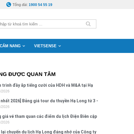
Tổng đài:
1900 54 55 19
CẨM NANG
VIETSENSE
NG ĐƯỢC QUAN TÂM
 trình đầy ắp tiếng cười của HDH và M&A tại Hạ
8/2026
g
 nhất 2026] Bảng giá tour du thuyền Hạ Long từ 3 -
8/2026
o
 giá vé tham quan các điểm du lịch Điện Biên cập
7/2026
 2026
 lại chuyến du lịch Hạ Long đáng nhớ của Công ty