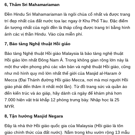
6, Thăm Sri Mahamariaman
Đền Hindu Sri Mahamariaman là ngôi chùa cổ nhất và được trang
trí đẹp nhất của đất nước tọa lạc ngay ở Khu Phố Tàu. Đặc điểm
ấn tượng nhất của ngôi đền là tháp cổng được trang trí bằng hình
ảnh các vị thần Hindu. Vào cửa miễn phí.
7, Bảo tàng Nghệ thuật Hồi giáo
Bảo tàng Nghệ thuật Hồi giáo Malaysia là bảo tàng nghệ thuật
Hồi giáo lớn nhất Đông Nam Á. Trong không gian rộng lớn này là
một thư viện phong phú các văn bản và nghệ thuật Hồi giáo, cũng
như mô hình quy mô lớn nhất thế giới của Masjid al-Haram ở
Mecca (Đại Thánh đường Hồi giáo Mecca, nơi mà mọi người Hồi
giáo phải đến thăm ít nhất một lần). Từ đồ trang sức và quần áo
đến kiến ​​trúc và áo giáp, hãy dành cả ngày để khám phá hơn
7.000 hiện vật trải khắp 12 phòng trưng bày. Nhập học là 25
MYR.
8, Tận hưởng Masjid Negara
Đây là nhà thờ Hồi giáo quốc gia của Malaysia (Hồi giáo là tôn
giáo chính thức của đất nước). Nằm trong khu vườn rộng 13 mẫu