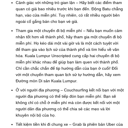
Cảnh giác với những trò gian lận – Hãy biết các điểm tham
quan có giá bao nhiêu trước khi bạn đến. Động Batu chẳng
hạn, vào cửa miễn phí. Tuy nhiên, có rất nhiều người bên
ngoài cố gắng bán cho bạn vé giả.
Tham gia một chuyến đi bộ miễn phí – Nếu bạn muốn cảm
nhận tốt hơn về thành phố, hãy tham gia một chuyến đi bộ
miễn phí. Họ kéo dài một vài giờ và là một cách tuyệt vời
để tham gia vào lịch sử của thành phố và tìm hiểu về văn
hóa. Kuala Lumpur Unscripted cung cấp hai chuyến đi bộ
miễn phí khác nhau để giúp bạn làm quen với thành phố.
Chỉ cần chắc chắn để tip hướng dẫn của bạn ở cuối! Đối
với một chuyến tham quan lịch sử tự hướng dẫn, hãy xem
Đường mòn Di sản Kuala Lumpur.
Ở với người địa phương – Couchsurfing kết nối bạn với một
người địa phương có thể tiếp đón bạn miễn phí. Bạn sẽ
không chỉ có chỗ ở miễn phí mà còn được kết nối với một
người dân địa phương có thể chia sẻ các mẹo và lời
khuyên nội bộ của họ.
Tiết kiệm tiền khi đi chung xe – Grab là phiên bản Uber của