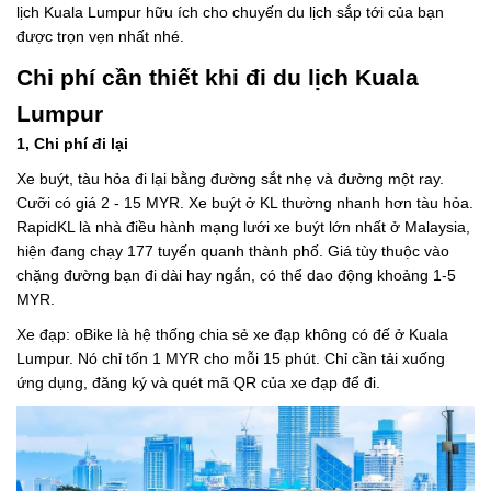
lịch Kuala Lumpur hữu ích cho chuyến du lịch sắp tới của bạn
được trọn vẹn nhất nhé.
Chi phí cần thiết khi đi du lịch Kuala
Lumpur
1, Chi phí đi lại
Xe buýt, tàu hỏa đi lại bằng đường sắt nhẹ và đường một ray.
Cưỡi có giá 2 - 15 MYR. Xe buýt ở KL thường nhanh hơn tàu hỏa.
RapidKL là nhà điều hành mạng lưới xe buýt lớn nhất ở Malaysia,
hiện đang chạy 177 tuyến quanh thành phố. Giá tùy thuộc vào
chặng đường bạn đi dài hay ngắn, có thể dao động khoảng 1-5
MYR.
Xe đạp: oBike là hệ thống chia sẻ xe đạp không có đế ở Kuala
Lumpur. Nó chỉ tốn 1 MYR cho mỗi 15 phút. Chỉ cần tải xuống
ứng dụng, đăng ký và quét mã QR của xe đạp để đi.