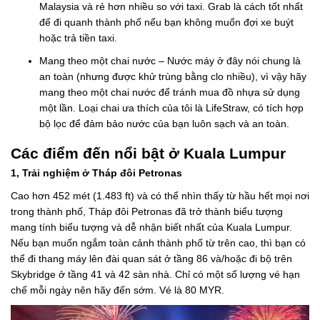
Malaysia và rẻ hơn nhiều so với taxi. Grab là cách tốt nhất
để đi quanh thành phố nếu bạn không muốn đợi xe buýt
hoặc trả tiền taxi.
Mang theo một chai nước – Nước máy ở đây nói chung là
an toàn (nhưng được khử trùng bằng clo nhiều), vì vậy hãy
mang theo một chai nước để tránh mua đồ nhựa sử dụng
một lần. Loại chai ưa thích của tôi là LifeStraw, có tích hợp
bộ lọc để đảm bảo nước của bạn luôn sạch và an toàn.
Các điểm đến nổi bật ở Kuala Lumpur
1, Trải nghiệm ở Tháp đôi Petronas
Cao hơn 452 mét (1.483 ft) và có thể nhìn thấy từ hầu hết mọi nơi
trong thành phố, Tháp đôi Petronas đã trở thành biểu tượng
mang tính biểu tượng và dễ nhận biết nhất của Kuala Lumpur.
Nếu bạn muốn ngắm toàn cảnh thành phố từ trên cao, thì bạn có
thể đi thang máy lên đài quan sát ở tầng 86 và/hoặc đi bộ trên
Skybridge ở tầng 41 và 42 sàn nhà. Chỉ có một số lượng vé hạn
chế mỗi ngày nên hãy đến sớm. Vé là 80 MYR.