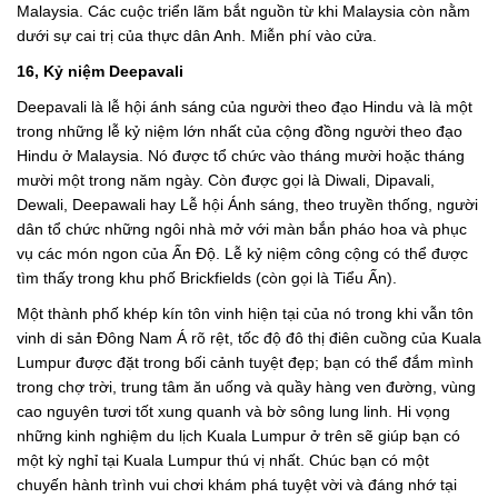
Malaysia. Các cuộc triển lãm bắt nguồn từ khi Malaysia còn nằm
dưới sự cai trị của thực dân Anh. Miễn phí vào cửa.
16, Kỷ niệm Deepavali
Deepavali là lễ hội ánh sáng của người theo đạo Hindu và là một
trong những lễ kỷ niệm lớn nhất của cộng đồng người theo đạo
Hindu ở Malaysia. Nó được tổ chức vào tháng mười hoặc tháng
mười một trong năm ngày. Còn được gọi là Diwali, Dipavali,
Dewali, Deepawali hay Lễ hội Ánh sáng, theo truyền thống, người
dân tổ chức những ngôi nhà mở với màn bắn pháo hoa và phục
vụ các món ngon của Ấn Độ. Lễ kỷ niệm công cộng có thể được
tìm thấy trong khu phố Brickfields (còn gọi là Tiểu Ấn).
Một thành phố khép kín tôn vinh hiện tại của nó trong khi vẫn tôn
vinh di sản Đông Nam Á rõ rệt, tốc độ đô thị điên cuồng của Kuala
Lumpur được đặt trong bối cảnh tuyệt đẹp; bạn có thể đắm mình
trong chợ trời, trung tâm ăn uống và quầy hàng ven đường, vùng
cao nguyên tươi tốt xung quanh và bờ sông lung linh. Hi vọng
những kinh nghiệm du lịch Kuala Lumpur ở trên sẽ giúp bạn có
một kỳ nghỉ tại Kuala Lumpur thú vị nhất. Chúc bạn có một
chuyến hành trình vui chơi khám phá tuyệt vời và đáng nhớ tại