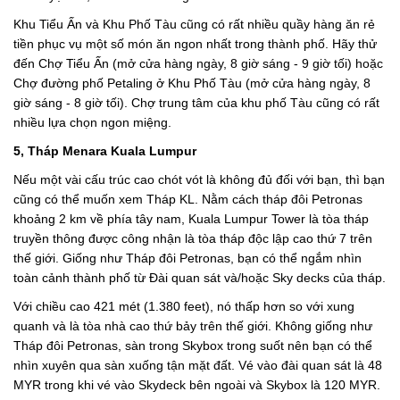
Khu Tiểu Ấn và Khu Phố Tàu cũng có rất nhiều quầy hàng ăn rẻ
tiền phục vụ một số món ăn ngon nhất trong thành phố. Hãy thử
đến Chợ Tiểu Ấn (mở cửa hàng ngày, 8 giờ sáng - 9 giờ tối) hoặc
Chợ đường phố Petaling ở Khu Phố Tàu (mở cửa hàng ngày, 8
giờ sáng - 8 giờ tối). Chợ trung tâm của khu phố Tàu cũng có rất
nhiều lựa chọn ngon miệng.
5, Tháp Menara Kuala Lumpur
Nếu một vài cấu trúc cao chót vót là không đủ đối với bạn, thì bạn
cũng có thể muốn xem Tháp KL. Nằm cách tháp đôi Petronas
khoảng 2 km về phía tây nam, Kuala Lumpur Tower là tòa tháp
truyền thông được công nhận là tòa tháp độc lập cao thứ 7 trên
thế giới. Giống như Tháp đôi Petronas, bạn có thể ngắm nhìn
toàn cảnh thành phố từ Đài quan sát và/hoặc Sky decks của tháp.
Với chiều cao 421 mét (1.380 feet), nó thấp hơn so với xung
quanh và là tòa nhà cao thứ bảy trên thế giới. Không giống như
Tháp đôi Petronas, sàn trong Skybox trong suốt nên bạn có thể
nhìn xuyên qua sàn xuống tận mặt đất. Vé vào đài quan sát là 48
MYR trong khi vé vào Skydeck bên ngoài và Skybox là 120 MYR.