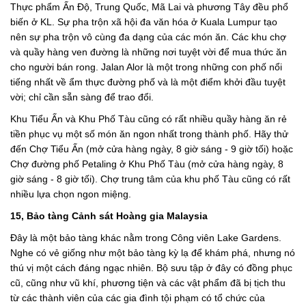
Thực phẩm Ấn Độ, Trung Quốc, Mã Lai và phương Tây đều phổ
biến ở KL. Sự pha trộn xã hội đa văn hóa ở Kuala Lumpur tạo
nên sự pha trộn vô cùng đa dạng của các món ăn. Các khu chợ
và quầy hàng ven đường là những nơi tuyệt vời để mua thức ăn
cho người bán rong. Jalan Alor là một trong những con phố nổi
tiếng nhất về ẩm thực đường phố và là một điểm khởi đầu tuyệt
vời; chỉ cần sẵn sàng để trao đổi.
Khu Tiểu Ấn và Khu Phố Tàu cũng có rất nhiều quầy hàng ăn rẻ
tiền phục vụ một số món ăn ngon nhất trong thành phố. Hãy thử
đến Chợ Tiểu Ấn (mở cửa hàng ngày, 8 giờ sáng - 9 giờ tối) hoặc
Chợ đường phố Petaling ở Khu Phố Tàu (mở cửa hàng ngày, 8
giờ sáng - 8 giờ tối). Chợ trung tâm của khu phố Tàu cũng có rất
nhiều lựa chọn ngon miệng.
15, Bảo tàng Cảnh sát Hoàng gia Malaysia
Đây là một bảo tàng khác nằm trong Công viên Lake Gardens.
Nghe có vẻ giống như một bảo tàng kỳ lạ để khám phá, nhưng nó
thú vị một cách đáng ngạc nhiên. Bộ sưu tập ở đây có đồng phục
cũ, cũng như vũ khí, phương tiện và các vật phẩm đã bị tịch thu
từ các thành viên của các gia đình tội phạm có tổ chức của