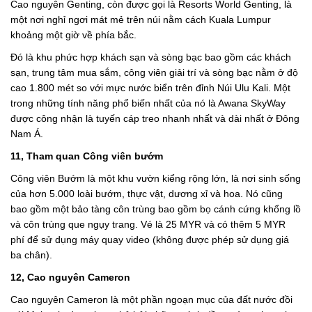
Cao nguyên Genting, còn được gọi là Resorts World Genting, là
một nơi nghỉ ngơi mát mẻ trên núi nằm cách Kuala Lumpur
khoảng một giờ về phía bắc.
Đó là khu phức hợp khách sạn và sòng bạc bao gồm các khách
sạn, trung tâm mua sắm, công viên giải trí và sòng bạc nằm ở độ
cao 1.800 mét so với mực nước biển trên đỉnh Núi Ulu Kali. Một
trong những tính năng phổ biến nhất của nó là Awana SkyWay
được công nhận là tuyến cáp treo nhanh nhất và dài nhất ở Đông
Nam Á.
11, Tham quan Công viên bướm
Công viên Bướm là một khu vườn kiểng rộng lớn, là nơi sinh sống
của hơn 5.000 loài bướm, thực vật, dương xỉ và hoa. Nó cũng
bao gồm một bảo tàng côn trùng bao gồm bọ cánh cứng khổng lồ
và côn trùng que ngụy trang. Vé là 25 MYR và có thêm 5 MYR
phí để sử dụng máy quay video (không được phép sử dụng giá
ba chân).
12, Cao nguyên Cameron
Cao nguyên Cameron là một phần ngoạn mục của đất nước đồi