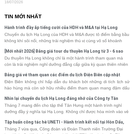
18/07/2026
TIN MỚI NHẤT
Hành trình đầy ắp tiếng cười của HDH và M&A tại Hạ Long
Chuyến du lịch Hạ Long của HDH và M&A được tô điểm bằng bầu
không khí sôi nổi, những trải nghiệm thú vị cùng vô số khoảnh
khắc đáng nhớ. Từ vẻ đẹp của kỳ quan thiên nhiên đến những
[Mới nhất 2026] Bảng giá tour du thuyền Hạ Long từ 3 - 6 sao
phút giây đồng hành bên nhau, tất cả đã tạo nên một chuyến đi
Du thuyền Hạ Long không chỉ là một hành trình tham quan mà
tràn đầy cảm xúc và dấu ấn khó quên.
còn là trải nghiệm nghỉ dưỡng đẳng cấp giữa kỳ quan thiên nhiên
thế giới. Tuy nhiên, mỗi hạng du thuyền sẽ có mức giá và dịch vụ
Bảng giá vé tham quan các điểm du lịch Điện Biên cập nhật
khác nhau, khiến nhiều du khách băn khoăn khi lựa chọn. Bài viết
2026
Điện Biên không chỉ hấp dẫn du khách bởi những di tích lịch sử
dưới đây sẽ cập nhật bảng giá tour du thuyền Hạ Long mới nhất
hào hùng mà còn sở hữu nhiều điểm tham quan mang đậm dấu
2026 từ 3 - 6 sao, giúp bạn dễ dàng so sánh và tìm được hành
ấn văn hóa và thiên nhiên Tây Bắc. Nếu đang lên kế hoạch khám
trình phù hợp với nhu cầu cũng như ngân sách.
Nhìn lại chuyến du lịch Hạ Long đáng nhớ của Công ty Tân
phá vùng đất này, việc cập nhật trước giá vé sẽ giúp bạn chủ
Hưng 2026
Tháng 7 mang đến cho tập thể Tân Hưng một hành trình nghỉ
động hơn trong lịch trình và chi phí. Cùng Vietsense Travel tham
dưỡng đầy ý nghĩa tại Hạ Long. Không chỉ được hòa mình vào vẻ
khảo bảng giá vé tham quan các điểm
du lịch Điện Biên
mới nhất
đẹp của di sản thiên nhiên thế giới, các thành viên còn có dịp gắn
năm 2026 ngay dưới đây.
Tập huấn công tác hè UNETI - Hành trình kết nối tại Hòn Dấu,
kết, sẻ chia và lưu giữ nhiều khoảnh khắc đáng nhớ. Hãy cùng
Đồ Sơn
Tháng 7 vừa qua, Công đoàn và Đoàn Thanh niên Trường Đại
nhìn lại chuyến đi ngập tràn niềm vui và những trải nghiệm khó