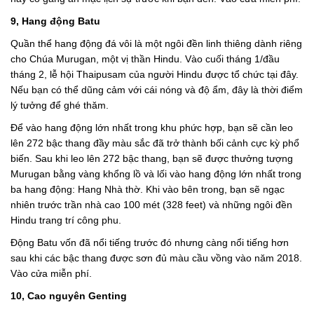
9, Hang động Batu
Quần thể hang động đá vôi là một ngôi đền linh thiêng dành riêng
cho Chúa Murugan, một vị thần Hindu. Vào cuối tháng 1/đầu
tháng 2, lễ hội Thaipusam của người Hindu được tổ chức tại đây.
Nếu bạn có thể dũng cảm với cái nóng và độ ẩm, đây là thời điểm
lý tưởng để ghé thăm.
Để vào hang động lớn nhất trong khu phức hợp, bạn sẽ cần leo
lên 272 bậc thang đầy màu sắc đã trở thành bối cảnh cực kỳ phổ
biến. Sau khi leo lên 272 bậc thang, bạn sẽ được thưởng tượng
Murugan bằng vàng khổng lồ và lối vào hang động lớn nhất trong
ba hang động: Hang Nhà thờ. Khi vào bên trong, bạn sẽ ngạc
nhiên trước trần nhà cao 100 mét (328 feet) và những ngôi đền
Hindu trang trí công phu.
Động Batu vốn đã nổi tiếng trước đó nhưng càng nổi tiếng hơn
sau khi các bậc thang được sơn đủ màu cầu vồng vào năm 2018.
Vào cửa miễn phí.
10, Cao nguyên Genting