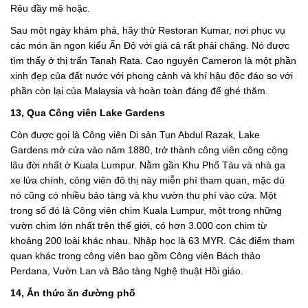
Rêu đầy mê hoặc.
Sau một ngày khám phá, hãy thử Restoran Kumar, nơi phục vụ
các món ăn ngon kiểu Ấn Độ với giá cả rất phải chăng. Nó được
tìm thấy ở thị trấn Tanah Rata. Cao nguyên Cameron là một phần
xinh đẹp của đất nước với phong cảnh và khí hậu độc đáo so với
phần còn lại của Malaysia và hoàn toàn đáng để ghé thăm.
13, Qua Công viên Lake Gardens
Còn được gọi là Công viên Di sản Tun Abdul Razak, Lake
Gardens mở cửa vào năm 1880, trở thành công viên công cộng
lâu đời nhất ở Kuala Lumpur. Nằm gần Khu Phố Tàu và nhà ga
xe lửa chính, công viên đô thị này miễn phí tham quan, mặc dù
nó cũng có nhiều bảo tàng và khu vườn thu phí vào cửa. Một
trong số đó là Công viên chim Kuala Lumpur, một trong những
vườn chim lớn nhất trên thế giới, có hơn 3.000 con chim từ
khoảng 200 loài khác nhau. Nhập học là 63 MYR. Các điểm tham
quan khác trong công viên bao gồm Công viên Bách thảo
Perdana, Vườn Lan và Bảo tàng Nghệ thuật Hồi giáo.
14, Ăn thức ăn đường phố