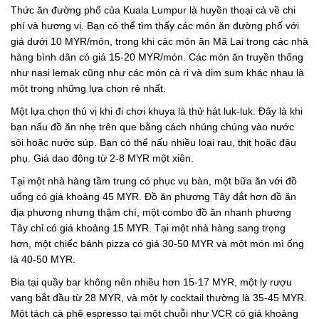
Thức ăn đường phố của Kuala Lumpur là huyền thoại cả về chi
phí và hương vị. Bạn có thể tìm thấy các món ăn đường phố với
giá dưới 10 MYR/món, trong khi các món ăn Mã Lai trong các nhà
hàng bình dân có giá 15-20 MYR/món. Các món ăn truyền thống
như nasi lemak cũng như các món cà ri và dim sum khác nhau là
một trong những lựa chọn rẻ nhất.
Một lựa chọn thú vị khi đi chơi khuya là thử hát luk-luk. Đây là khi
bạn nấu đồ ăn nhẹ trên que bằng cách nhúng chúng vào nước
sôi hoặc nước súp. Bạn có thể nấu nhiều loại rau, thịt hoặc đậu
phụ. Giá dao động từ 2-8 MYR một xiên.
Tại một nhà hàng tầm trung có phục vụ bàn, một bữa ăn với đồ
uống có giá khoảng 45 MYR. Đồ ăn phương Tây đắt hơn đồ ăn
địa phương nhưng thậm chí, một combo đồ ăn nhanh phương
Tây chỉ có giá khoảng 15 MYR. Tại một nhà hàng sang trọng
hơn, một chiếc bánh pizza có giá 30-50 MYR và một món mì ống
là 40-50 MYR.
Bia tại quầy bar không nên nhiều hơn 15-17 MYR, một ly rượu
vang bắt đầu từ 28 MYR, và một ly cocktail thường là 35-45 MYR.
Một tách cà phê espresso tại một chuỗi như VCR có giá khoảng