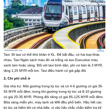
Taxi: Đi taxi có thể khó khăn ở KL. Để bắt đầu, có hai loại khác
nhau: Taxi Ngân sách màu đỏ và trắng và taxi Executive màu
xanh lam hoặc vàng. Đối với taxi bình dân, phí cơ bản là 3 MYR,
tăng 1,25 MYR mỗi km. Taxi điều hành có giá gấp đôi.
2, Chi phí chỗ ở
Giá nhà trọ: Một giường trong ký túc xá có 4-6 giường có giá 35-
55 MYR mỗi đêm, trong khi giường trong ký túc xá 8-10 giường
có giá 20-35 MYR. Phòng đôi riêng có giá 85-125 MYR mỗi đêm.
Bữa sáng miễn phí, máy lạnh và Wifi đều phổ biến. Hầu hết các
ký túc xá hiếm khi có nhà bếp, vì vậy hãy chắc chắn kiểm tra kỹ