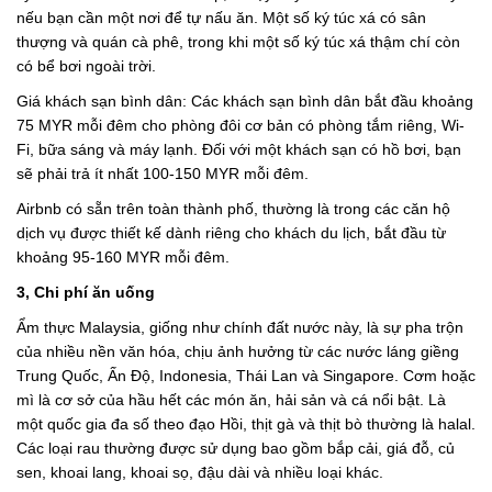
nếu bạn cần một nơi để tự nấu ăn. Một số ký túc xá có sân
thượng và quán cà phê, trong khi một số ký túc xá thậm chí còn
có bể bơi ngoài trời.
Giá khách sạn bình dân: Các khách sạn bình dân bắt đầu khoảng
75 MYR mỗi đêm cho phòng đôi cơ bản có phòng tắm riêng, Wi-
Fi, bữa sáng và máy lạnh. Đối với một khách sạn có hồ bơi, bạn
sẽ phải trả ít nhất 100-150 MYR mỗi đêm.
Airbnb có sẵn trên toàn thành phố, thường là trong các căn hộ
dịch vụ được thiết kế dành riêng cho khách du lịch, bắt đầu từ
khoảng 95-160 MYR mỗi đêm.
3, Chi phí ăn uống
Ẩm thực Malaysia, giống như chính đất nước này, là sự pha trộn
của nhiều nền văn hóa, chịu ảnh hưởng từ các nước láng giềng
Trung Quốc, Ấn Độ, Indonesia, Thái Lan và Singapore. Cơm hoặc
mì là cơ sở của hầu hết các món ăn, hải sản và cá nổi bật. Là
một quốc gia đa số theo đạo Hồi, thịt gà và thịt bò thường là halal.
Các loại rau thường được sử dụng bao gồm bắp cải, giá đỗ, củ
sen, khoai lang, khoai sọ, đậu dài và nhiều loại khác.