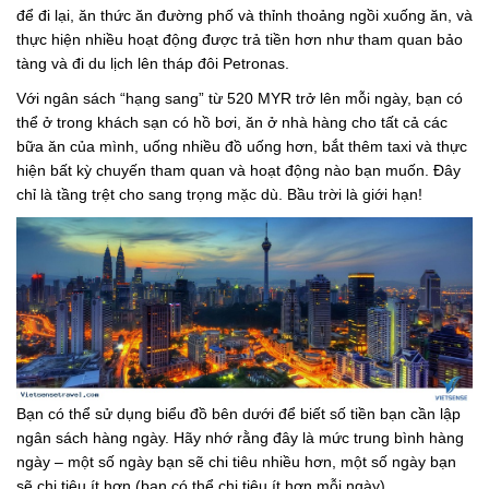
để đi lại, ăn thức ăn đường phố và thỉnh thoảng ngồi xuống ăn, và
thực hiện nhiều hoạt động được trả tiền hơn như tham quan bảo
tàng và đi du lịch lên tháp đôi Petronas.
Với ngân sách “hạng sang” từ 520 MYR trở lên mỗi ngày, bạn có
thể ở trong khách sạn có hồ bơi, ăn ở nhà hàng cho tất cả các
bữa ăn của mình, uống nhiều đồ uống hơn, bắt thêm taxi và thực
hiện bất kỳ chuyến tham quan và hoạt động nào bạn muốn. Đây
chỉ là tầng trệt cho sang trọng mặc dù. Bầu trời là giới hạn!
Bạn có thể sử dụng biểu đồ bên dưới để biết số tiền bạn cần lập
ngân sách hàng ngày. Hãy nhớ rằng đây là mức trung bình hàng
ngày – một số ngày bạn sẽ chi tiêu nhiều hơn, một số ngày bạn
sẽ chi tiêu ít hơn (bạn có thể chi tiêu ít hơn mỗi ngày).