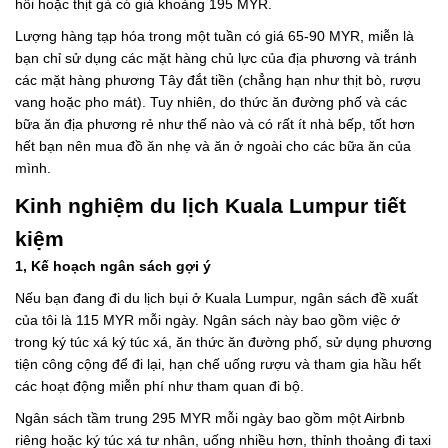
hồi hoặc thịt gà có giá khoảng 195 MYR.
Lượng hàng tạp hóa trong một tuần có giá 65-90 MYR, miễn là
bạn chỉ sử dụng các mặt hàng chủ lực của địa phương và tránh
các mặt hàng phương Tây đắt tiền (chẳng hạn như thịt bò, rượu
vang hoặc pho mát). Tuy nhiên, do thức ăn đường phố và các
bữa ăn địa phương rẻ như thế nào và có rất ít nhà bếp, tốt hơn
hết bạn nên mua đồ ăn nhẹ và ăn ở ngoài cho các bữa ăn của
mình.
Kinh nghiệm du lịch Kuala Lumpur tiết
kiệm
1, Kế hoạch ngân sách gợi ý
Nếu bạn đang đi du lịch bụi ở Kuala Lumpur, ngân sách đề xuất
của tôi là 115 MYR mỗi ngày. Ngân sách này bao gồm việc ở
trong ký túc xá ký túc xá, ăn thức ăn đường phố, sử dụng phương
tiện công cộng để đi lại, hạn chế uống rượu và tham gia hầu hết
các hoạt động miễn phí như tham quan đi bộ.
Ngân sách tầm trung 295 MYR mỗi ngày bao gồm một Airbnb
riêng hoặc ký túc xá tư nhân, uống nhiều hơn, thỉnh thoảng đi taxi