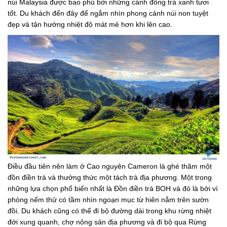
núi Malaysia được bao phủ bởi những cánh đồng trà xanh tươi
tốt. Du khách đến đây để ngắm nhìn phong cảnh núi non tuyệt
đẹp và tận hưởng nhiệt độ mát mẻ hơn khi lên cao.
Điều đầu tiên nên làm ở Cao nguyên Cameron là ghé thăm một
đồn điền trà và thưởng thức một tách trà địa phương. Một trong
những lựa chọn phổ biến nhất là Đồn điền trà BOH và đó là bởi vì
phòng nếm thử có tầm nhìn ngoạn mục từ hiên nằm trên sườn
đồi. Du khách cũng có thể đi bộ đường dài trong khu rừng nhiệt
đới xung quanh, chợ nông sản địa phương và đi bộ qua Rừng