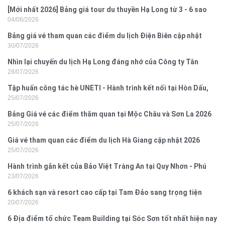
[Mới nhất 2026] Bảng giá tour du thuyền Hạ Long từ 3 - 6 sao
04/08/2026
Bảng giá vé tham quan các điểm du lịch Điện Biên cập nhật
30/07/2026
2026
Nhìn lại chuyến du lịch Hạ Long đáng nhớ của Công ty Tân
28/07/2026
Hưng 2026
Tập huấn công tác hè UNETI - Hành trình kết nối tại Hòn Dấu,
25/07/2026
Đồ Sơn
Bảng Giá vé các điểm thăm quan tại Mộc Châu và Sơn La 2026
25/07/2026
Giá vé tham quan các điểm du lịch Hà Giang cập nhật 2026
25/07/2026
Hành trình gắn kết của Bảo Việt Tràng An tại Quy Nhơn - Phú
23/07/2026
Yên
6 khách sạn và resort cao cấp tại Tam Đảo sang trọng tiện
20/07/2026
nghi
6 Địa điểm tổ chức Team Building tại Sóc Sơn tốt nhất hiện nay