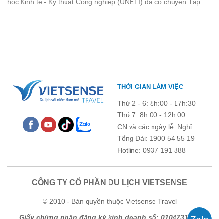
học Kinh tế - Kỹ thuật Công nghiệp (UNETI) đã có chuyến Tập
quên.
huấn công tác hè 2026 đầy ý nghĩa tại Hòn Dấu - Đồ Sơn. Không
chỉ là dịp nâng cao kỹ năng và chia sẻ kinh nghiệm công tác,
chương trình còn mang đến những hoạt động giao lưu sôi nổi,
góp phần gắn kết tập thể và lưu giữ nhiều kỷ niệm đáng nhớ.
THỜI GIAN LÀM VIỆC
Thứ 2 - 6: 8h:00 - 17h:30
Thứ 7: 8h:00 - 12h:00
CN và các ngày lễ: Nghỉ
Tổng Đài: 1900 54 55 19
Hotline: 0937 191 888
CÔNG TY CỔ PHẦN DU LỊCH VIETSENSE
© 2010 - Bản quyền thuộc Vietsense Travel
Giấy chứng nhận đăng ký kinh doanh số: 0104731205