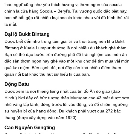
‘hảo ngọt’ cũng như yêu thích hương vị thơm ngon của socola
chính là cửa hàng Socola – Beryl’s. Tại vương quốc đặc biệt này,
bạn sẽ bắt gặp rất nhiều loại socola khác nhau với đủ hình thù rất
lạ mắt.
Đại lộ Bukit Bintang
Được biết đến như trung tâm giải trí và thời trang nên khu Bukit
Bintang ở Kuala Lumpur thường là nơi nhiều du khách ghé thăm.
Bạn có thể dạo bước trên đường phố để trải nghiệm các món ăn
đặc sản thơm ngon hay ghé vào một khu chợ để tìm mua vài món
quà lưu niệm. Bên cạnh đó, nơi đây còn khá nhiều điểm tham
quan nổi bật khác thu hút sự hiếu kì của bạn.
Động Batu
Được xem là nơi thiêng liêng nhất của tín đồ Ấn độ giáo (đạo
Hindu) Nơi đây có bức tượng thần Murugan cao 43 mét được sơn
nhũ vàng lấp lánh, đứng trước lối vào động, và để chiêm ngưỡng
sự huyền bí của hang động. Du khách phải vượt qua 272 bậc
thang (được xây dựng vào năm 1920)
Cao Nguyên Gengting