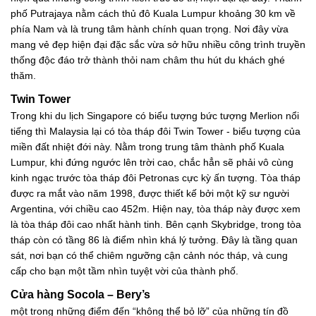
phố Putrajaya nằm cách thủ đô Kuala Lumpur khoảng 30 km về
phía Nam và là trung tâm hành chính quan trọng. Nơi đây vừa
mang vẻ đẹp hiện đại đặc sắc vừa sở hữu nhiều công trình truyền
thống độc đáo trở thành thỏi nam châm thu hút du khách ghé
thăm.
Twin Tower
Trong khi du lịch Singapore có biểu tượng bức tượng Merlion nổi
tiếng thì Malaysia lại có tòa tháp đôi Twin Tower - biểu tượng của
miền đất nhiệt đới này. Nằm trong trung tâm thành phố Kuala
Lumpur, khi đứng ngước lên trời cao, chắc hẳn sẽ phải vô cùng
kinh ngạc trước tòa tháp đôi Petronas cực kỳ ấn tượng. Tòa tháp
được ra mắt vào năm 1998, được thiết kế bởi một kỹ sư người
Argentina, với chiều cao 452m. Hiện nay, tòa tháp này được xem
là tòa tháp đôi cao nhất hành tinh. Bên cạnh Skybridge, trong tòa
tháp còn có tầng 86 là điểm nhìn khá lý tưởng. Đây là tầng quan
sát, nơi bạn có thể chiêm ngưỡng cận cảnh nóc tháp, và cung
cấp cho bạn một tầm nhìn tuyệt vời của thành phố.
Cửa hàng Socola – Bery’s
một trong những điểm đến “không thể bỏ lỡ” của những tín đồ