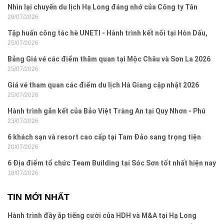
Nhìn lại chuyến du lịch Hạ Long đáng nhớ của Công ty Tân
28/07/2026
Hưng 2026
Tập huấn công tác hè UNETI - Hành trình kết nối tại Hòn Dấu,
25/07/2026
Đồ Sơn
Bảng Giá vé các điểm thăm quan tại Mộc Châu và Sơn La 2026
25/07/2026
Giá vé tham quan các điểm du lịch Hà Giang cập nhật 2026
25/07/2026
Hành trình gắn kết của Bảo Việt Tràng An tại Quy Nhơn - Phú
23/07/2026
Yên
6 khách sạn và resort cao cấp tại Tam Đảo sang trọng tiện
20/07/2026
nghi
6 Địa điểm tổ chức Team Building tại Sóc Sơn tốt nhất hiện nay
18/07/2026
TIN MỚI NHẤT
Hành trình đầy ắp tiếng cười của HDH và M&A tại Hạ Long