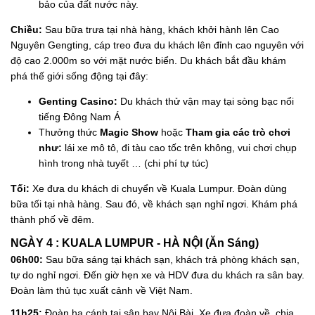
bảo của đất nước này.
Chiều:
Sau bữa trưa tại nhà hàng, khách khởi hành lên Cao
Nguyên Gengting, cáp treo đưa du khách lên đỉnh cao nguyên với
độ cao 2.000m so với mặt nước biển. Du khách bắt đầu khám
phá thế giới sống động tại đây:
Genting Casino:
Du khách thử vận may tại sòng bạc nổi
tiếng Đông Nam Á
Thưởng thức
Magic Show
hoặc
Tham gia các trò chơi
như:
lái xe mô tô, đi tàu cao tốc trên không, vui chơi chụp
hình trong nhà tuyết … (chi phí tự túc)
Tối:
Xe đưa du khách di chuyển về Kuala Lumpur. Đoàn dùng
bữa tối tại nhà hàng. Sau đó, về khách sạn nghỉ ngơi. Khám phá
thành phố về đêm.
NGÀY 4 : KUALA LUMPUR - HÀ NỘI (Ăn Sáng)
06h00:
Sau bữa sáng tại khách sạn, khách trả phòng khách sạn,
tự do nghỉ ngơi. Đến giờ hẹn xe và HDV đưa du khách ra sân bay.
Đoàn làm thủ tục xuất cảnh về Việt Nam.
11h25:
Đoàn hạ cánh tại sân bay Nội Bài, Xe đưa đoàn về, chia