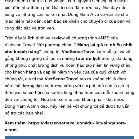
Được mệnh danh là Las Vegas, cao nguyên Genting còn được
biết đến như thành phố Giải trí của đất nước này. Nơi đây nổi
tiếng với những casino lớn nhất Đông Nam Á và vô vàn trò chơi
mạo hiểm hấp dẫn, đảm bảo sẽ khiến cho chuyến đi của bạn vô
cùng đặc sắc và trọn vẹn.
Trên đây là lịch trình và review về chương trình 4N3Đ của
Vietsese Travel. Với phương châm
“ Mang lại giá trị nhiều nhất
cho khách hàng”
chúng tôi
VietSenseTravel
luôn nỗ lực và cố
gắng không ngừng để tạo ra những
tour du lịch
mới lạ, đa dạng
phong phú, chất lượng dịch vụ hoàn hảo tạo niềm tin vững chắc
cho khách hàng và đáp lại niềm tin yêu của của quý khách với
chúng tôi, giá trị mà
VietSenseTravel
tạo ra không chỉ là đảm
bảo chất lượng dịch vụ tương xứng với chi phí, mà còn là giá trị
thời gian và cơ hội của sự hài lòng, thỏa mãn của mỗi khách hàng
đến với chúng tôi. Nếu bạn có nhu cầu khám phá – đất nước
Đông Nam Á xinh đẹp, hãy liên hệ với chúng tôi để được tư vấn
hỗ trợ các bạn nhé!
Xem thêm: https://vietsensetravel.com/du-lich-singapore-
c.html