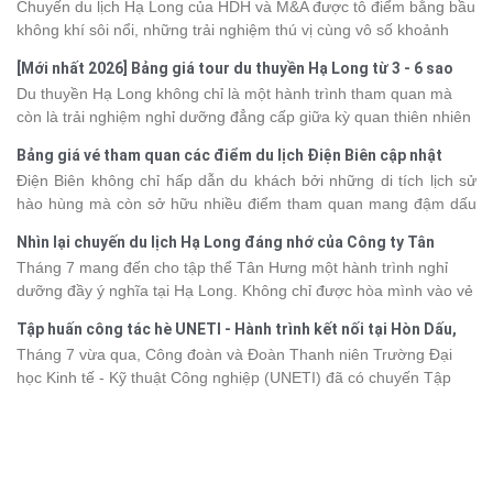
Chuyến du lịch Hạ Long của HDH và M&A được tô điểm bằng bầu
không khí sôi nổi, những trải nghiệm thú vị cùng vô số khoảnh
khắc đáng nhớ. Từ vẻ đẹp của kỳ quan thiên nhiên đến những
[Mới nhất 2026] Bảng giá tour du thuyền Hạ Long từ 3 - 6 sao
phút giây đồng hành bên nhau, tất cả đã tạo nên một chuyến đi
Du thuyền Hạ Long không chỉ là một hành trình tham quan mà
tràn đầy cảm xúc và dấu ấn khó quên.
còn là trải nghiệm nghỉ dưỡng đẳng cấp giữa kỳ quan thiên nhiên
thế giới. Tuy nhiên, mỗi hạng du thuyền sẽ có mức giá và dịch vụ
Bảng giá vé tham quan các điểm du lịch Điện Biên cập nhật
khác nhau, khiến nhiều du khách băn khoăn khi lựa chọn. Bài viết
2026
Điện Biên không chỉ hấp dẫn du khách bởi những di tích lịch sử
dưới đây sẽ cập nhật bảng giá tour du thuyền Hạ Long mới nhất
hào hùng mà còn sở hữu nhiều điểm tham quan mang đậm dấu
2026 từ 3 - 6 sao, giúp bạn dễ dàng so sánh và tìm được hành
ấn văn hóa và thiên nhiên Tây Bắc. Nếu đang lên kế hoạch khám
trình phù hợp với nhu cầu cũng như ngân sách.
Nhìn lại chuyến du lịch Hạ Long đáng nhớ của Công ty Tân
phá vùng đất này, việc cập nhật trước giá vé sẽ giúp bạn chủ
Hưng 2026
Tháng 7 mang đến cho tập thể Tân Hưng một hành trình nghỉ
động hơn trong lịch trình và chi phí. Cùng Vietsense Travel tham
dưỡng đầy ý nghĩa tại Hạ Long. Không chỉ được hòa mình vào vẻ
khảo bảng giá vé tham quan các điểm
du lịch Điện Biên
mới nhất
đẹp của di sản thiên nhiên thế giới, các thành viên còn có dịp gắn
năm 2026 ngay dưới đây.
Tập huấn công tác hè UNETI - Hành trình kết nối tại Hòn Dấu,
kết, sẻ chia và lưu giữ nhiều khoảnh khắc đáng nhớ. Hãy cùng
Đồ Sơn
Tháng 7 vừa qua, Công đoàn và Đoàn Thanh niên Trường Đại
nhìn lại chuyến đi ngập tràn niềm vui và những trải nghiệm khó
học Kinh tế - Kỹ thuật Công nghiệp (UNETI) đã có chuyến Tập
quên.
huấn công tác hè 2026 đầy ý nghĩa tại Hòn Dấu - Đồ Sơn. Không
chỉ là dịp nâng cao kỹ năng và chia sẻ kinh nghiệm công tác,
chương trình còn mang đến những hoạt động giao lưu sôi nổi,
góp phần gắn kết tập thể và lưu giữ nhiều kỷ niệm đáng nhớ.