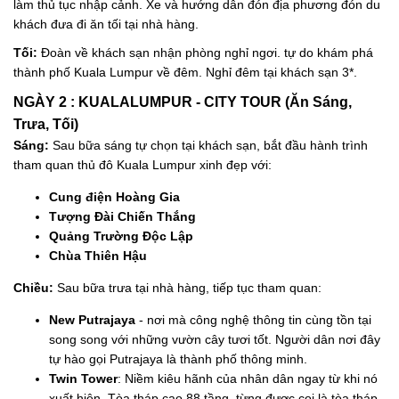
làm thủ tục nhập cảnh. Xe và hướng dẫn đón địa phương đón du
khách đưa đi ăn tối tại nhà hàng.
Tối:
Đoàn về khách sạn nhận phòng nghỉ ngơi. tự do khám phá
thành phố Kuala Lumpur về đêm. Nghỉ đêm tại khách sạn 3*.
NGÀY 2 : KUALALUMPUR - CITY TOUR (Ăn Sáng,
Trưa, Tối)
Sáng:
Sau bữa sáng tự chọn tại khách sạn, bắt đầu hành trình
tham quan thủ đô Kuala Lumpur xinh đẹp với:
Cung điện Hoàng Gia
Tượng Đài Chiến Thắng
Quảng Trường Độc Lập
Chùa Thiên Hậu
Chiều:
Sau bữa trưa tại nhà hàng, tiếp tục tham quan:
New Putrajaya
- nơi mà công nghệ thông tin cùng tồn tại
song song với những vườn cây tươi tốt. Người dân nơi đây
tự hào gọi Putrajaya là thành phố thông minh.
Twin Tower
: Niềm kiêu hãnh của nhân dân ngay từ khi nó
xuất hiện. Tòa tháp cao 88 tầng, từng được coi là tòa tháp