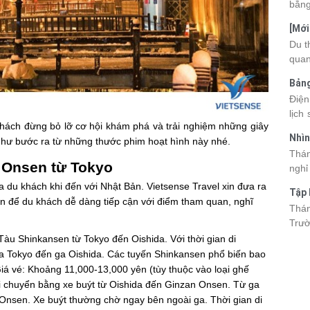
bằng
cùng
[Mới
quan
6 sa
Du t
nhau
quan
và d
kỳ q
Bảng
thuy
nhật
Điện
du k
lịch
cập 
 khách đừng bỏ lỡ cơ hội khám phá và trải nghiệm những giây
mang
2026
Nhìn
p như bước ra từ những thước phim hoạt hình này nhé.
đang
được
Tân
Thán
trướ
sách
n Onsen từ Tokyo
nghỉ
chi 
hòa 
 du khách khi đến với Nhật Bản. Vietsense Travel xin đưa ra
tha
Tập 
thàn
2026
 để du khách dễ dàng tiếp cận với điểm tham quan, nghĩ
Hòn 
Thán
khoả
Trườ
ngập
đã c
Tàu Shinkansen từ Tokyo đến Oishida. Với thời gian di
Hòn 
ga Tokyo đến ga Oishida. Các tuyến Shinkansen phổ biến bao
và c
 vé: Khoảng 11,000-13,000 yên (tùy thuộc vào loại ghế
đến 
di chuyển bằng xe buýt từ Oishida đến Ginzan Onsen. Từ ga
tập 
 Onsen. Xe buýt thường chờ ngay bên ngoài ga. Thời gian di