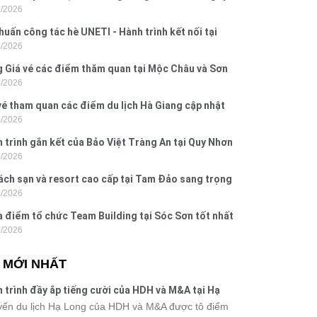
7/2026
 Hưng 2026
huấn công tác hè UNETI - Hành trình kết nối tại
7/2026
Dấu, Đồ Sơn
 Giá vé các điểm thăm quan tại Mộc Châu và Sơn
7/2026
026
vé tham quan các điểm du lịch Hà Giang cập nhật
7/2026
6
 trình gắn kết của Bảo Việt Tràng An tại Quy Nhơn
7/2026
ú Yên
ách sạn và resort cao cấp tại Tam Đảo sang trọng
7/2026
 nghi
a điểm tổ chức Team Building tại Sóc Sơn tốt nhất
7/2026
 nay
N MỚI NHẤT
 trình đầy ắp tiếng cười của HDH và M&A tại Hạ
g
ến du lịch Hạ Long của HDH và M&A được tô điểm