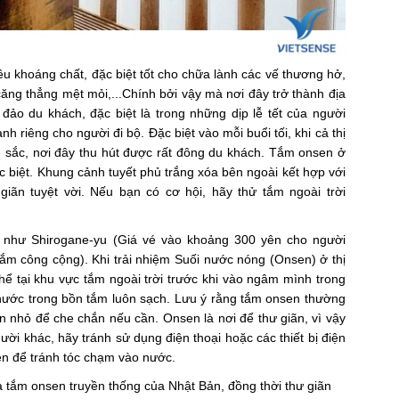
khoáng chất, đặc biệt tốt cho chữa lành các vế thương hở,
căng thẳng mệt mỏi,...Chính bởi vậy mà nơi đây trở thành địa
ảo du khách, đặc biệt là trong những dịp lễ tết của người
h riêng cho người đi bộ. Đặc biệt vào mỗi buổi tối, khi cả thị
u sắc, nơi đây thu hút được rất đông du khách. Tắm onsen ở
 biệt. Khung cảnh tuyết phủ trắng xóa bên ngoài kết hợp với
ãn tuyệt vời. Nếu bạn có cơ hội, hãy thử tắm ngoài trời
 như Shirogane-yu (Giá vé vào khoảng 300 yên cho người
tắm công cộng). Khi trải nhiệm Suối nước nóng (Onsen) ở thị
ể tại khu vực tắm ngoài trời trước khi vào ngâm mình trong
nước trong bồn tắm luôn sạch. Lưu ý rằng tắm onsen thường
nhỏ để che chắn nếu cần. Onsen là nơi để thư giãn, vì vậy
ười khác, hãy tránh sử dụng điện thoại hoặc các thiết bị điện
lên để tránh tóc chạm vào nước.
a tắm onsen truyền thống của Nhật Bản, đồng thời thư giãn