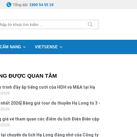
Tổng đài:
1900 54 55 19
CẨM NANG
VIETSENSE
NG ĐƯỢC QUAN TÂM
 trình đầy ắp tiếng cười của HDH và M&A tại Hạ
8/2026
g
 nhất 2026] Bảng giá tour du thuyền Hạ Long từ 3 -
8/2026
o
 giá vé tham quan các điểm du lịch Điện Biên cập
7/2026
 2026
 lại chuyến du lịch Hạ Long đáng nhớ của Công ty