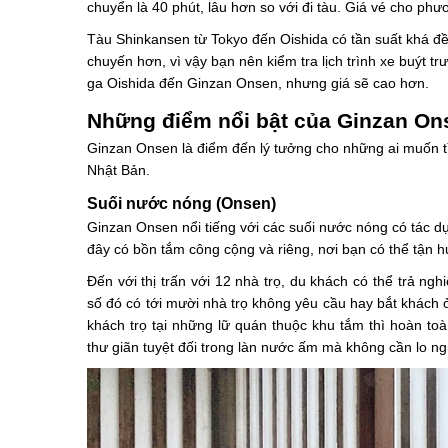
chuyển là 40 phút, lâu hơn so với đi tàu. Giá vé cho phư
Tàu Shinkansen từ Tokyo đến Oishida có tần suất khá đề
chuyến hơn, vì vậy bạn nên kiểm tra lịch trình xe buýt tr
ga Oishida đến Ginzan Onsen, nhưng giá sẽ cao hơn.
Những điểm nổi bật của Ginzan On
Ginzan Onsen là điểm đến lý tưởng cho những ai muốn tì
Nhật Bản.
Suối nước nóng (Onsen)
Ginzan Onsen nổi tiếng với các suối nước nóng có tác dụn
đây có bồn tắm công cộng và riêng, nơi bạn có thể tận
Đến với thị trấn với 12 nhà trọ, du khách có thể trả n
số đó có tới mười nhà trọ không yêu cầu hay bắt khách 
khách trọ tại những lữ quán thuộc khu tắm thì hoàn t
thư giãn tuyệt đối trong làn nước ấm mà không cần lo ngh