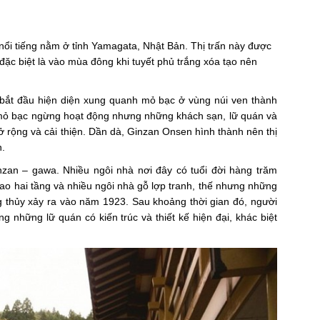
i tiếng nằm ở tỉnh Yamagata, Nhật Bản. Thị trấn này được
 đặc biệt là vào mùa đông khi tuyết phủ trắng xóa tạo nên
 bắt đầu hiện diện xung quanh mỏ bạc ở vùng núi ven thành
mỏ bạc ngừng hoạt động nhưng những khách sạn, lữ quán và
rộng và cải thiện. Dần dà, Ginzan Onsen hình thành nên thị
n.
nzan – gawa. Nhiều ngôi nhà nơi đây có tuổi đời hàng trăm
ao hai tầng và nhiều ngôi nhà gỗ lợp tranh, thế nhưng những
ng thủy xảy ra vào năm 1923. Sau khoảng thời gian đó, người
g những lữ quán có kiến trúc và thiết kế hiện đại, khác biệt