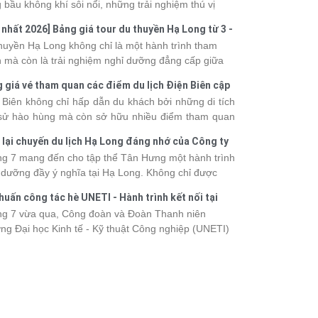
 bầu không khí sôi nổi, những trải nghiệm thú vị
 vô số khoảnh khắc đáng nhớ. Từ vẻ đẹp của kỳ
 nhất 2026] Bảng giá tour du thuyền Hạ Long từ 3 -
 thiên nhiên đến những phút giây đồng hành bên
o
huyền Hạ Long không chỉ là một hành trình tham
, tất cả đã tạo nên một chuyến đi tràn đầy cảm xúc
 mà còn là trải nghiệm nghỉ dưỡng đẳng cấp giữa
ấu ấn khó quên.
uan thiên nhiên thế giới. Tuy nhiên, mỗi hạng du
 giá vé tham quan các điểm du lịch Điện Biên cập
ền sẽ có mức giá và dịch vụ khác nhau, khiến nhiều
 2026
 Biên không chỉ hấp dẫn du khách bởi những di tích
hách băn khoăn khi lựa chọn. Bài viết dưới đây sẽ
 sử hào hùng mà còn sở hữu nhiều điểm tham quan
nhật bảng giá tour du thuyền Hạ Long mới nhất
 đậm dấu ấn văn hóa và thiên nhiên Tây Bắc. Nếu
 từ 3 - 6 sao, giúp bạn dễ dàng so sánh và tìm
 lại chuyến du lịch Hạ Long đáng nhớ của Công ty
 lên kế hoạch khám phá vùng đất này, việc cập nhật
 hành trình phù hợp với nhu cầu cũng như ngân
 Hưng 2026
g 7 mang đến cho tập thể Tân Hưng một hành trình
c giá vé sẽ giúp bạn chủ động hơn trong lịch trình và
.
 dưỡng đầy ý nghĩa tại Hạ Long. Không chỉ được
phí. Cùng Vietsense Travel tham khảo bảng giá vé
mình vào vẻ đẹp của di sản thiên nhiên thế giới, các
m quan các điểm
du lịch Điện Biên
mới nhất năm
huấn công tác hè UNETI - Hành trình kết nối tại
h viên còn có dịp gắn kết, sẻ chia và lưu giữ nhiều
 ngay dưới đây.
Dấu, Đồ Sơn
g 7 vừa qua, Công đoàn và Đoàn Thanh niên
nh khắc đáng nhớ. Hãy cùng nhìn lại chuyến đi
ng Đại học Kinh tế - Kỹ thuật Công nghiệp (UNETI)
 tràn niềm vui và những trải nghiệm khó quên.
ó chuyến Tập huấn công tác hè 2026 đầy ý nghĩa tại
Dấu - Đồ Sơn. Không chỉ là dịp nâng cao kỹ năng
hia sẻ kinh nghiệm công tác, chương trình còn mang
những hoạt động giao lưu sôi nổi, góp phần gắn kết
thể và lưu giữ nhiều kỷ niệm đáng nhớ.