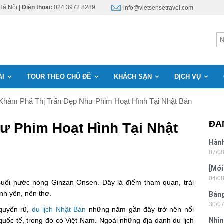
Hà Nội |
Điện thoại:
024 3972 8289
info@vietsensetravel.com
ÀI
TOUR THEO CHỦ ĐỀ
KHÁCH SẠN
DỊCH VỤ
Khám Phá Thị Trấn Đẹp Như Phim Hoạt Hình Tại Nhật Bản
ĐA
ư Phim Hoạt Hình Tại Nhật
Hành
07/0
Lon
[Mới
04/0
6 sa
suối nước nóng Ginzan Onsen. Đây là điểm tham quan, trải
ình yên, nên thơ.
Bảng
30/0
nhật
quyến rũ,
du lịch Nhật Bản
những năm gần đây trở nên nổi
quốc tế, trong đó có Việt Nam. Ngoài những địa danh du lịch
Nhìn