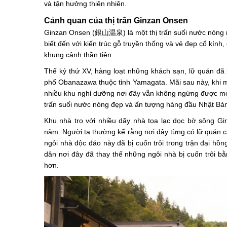
và tận hưởng thiên nhiên.
Cảnh quan của thị trấn Ginzan Onsen
Ginzan Onsen (銀山温泉) là một thị trấn suối nước nóng nổ
biết đến với kiến trúc gỗ truyền thống và vẻ đẹp cổ kính,
khung cảnh thần tiên.
Thế kỷ thứ XV, hàng loạt những khách sạn, lữ quán đã
phố Obanazawa thuộc tỉnh Yamagata. Mãi sau này, khi 
nhiều khu nghỉ dưỡng nơi đây vẫn không ngừng được mở 
trấn suối nước nóng đẹp và ấn tượng hàng đầu Nhật Bả
Khu nhà trọ với nhiều dãy nhà tọa lạc dọc bờ sông Gi
năm. Người ta thường kể rằng nơi đây từng có lữ quán c
ngôi nhà độc đáo này đã bị cuốn trôi trong trận đại hồ
dân nơi đây đã thay thế những ngôi nhà bị cuốn trôi bằn
hơn.