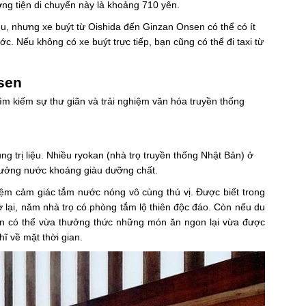
ơng tiện di chuyển này là khoảng 710 yên.
u, nhưng xe buýt từ Oishida đến Ginzan Onsen có thể có ít
ước. Nếu không có xe buýt trực tiếp, bạn cũng có thể đi taxi từ
sen
m kiếm sự thư giãn và trải nghiệm văn hóa truyền thống
g trị liệu. Nhiều ryokan (nhà trọ truyền thống Nhật Bản) ở
 hưởng nước khoáng giàu dưỡng chất.
ghiệm cảm giác tắm nước nóng vô cùng thú vị. Được biết trong
ở lại, năm nhà trọ có phòng tắm lộ thiên độc đáo. Còn nếu du
oàn có thể vừa thưởng thức những món ăn ngon lại vừa được
ĩ về mặt thời gian.