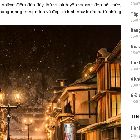
28/0
có những điểm đến đầy thú vị, bình yên và xinh đẹp hết mức,
Tân
c nóng mang trong mình vẻ đẹp cổ kính như bước ra từ những
Tập 
25/0
Hòn 
Bảng
25/0
La 2
Giá 
25/0
202
Hành
23/0
- Ph
6 kh
20/0
tiện
6 Đị
18/0
hiện
TI
Hành
Lon
Chuy