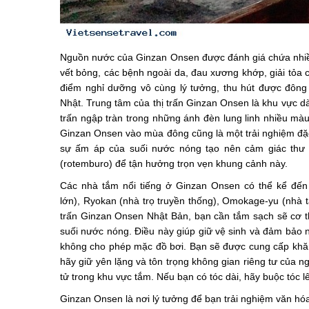
Nguồn nước của Ginzan Onsen được đánh giá chứa nhiều 
vết bỏng, các bệnh ngoài da, đau xương khớp, giải tỏa 
điểm nghỉ dưỡng vô cùng lý tưởng, thu hút được đông đ
Nhật. Trung tâm của thị trấn Ginzan Onsen là khu vực dàn
trấn ngập tràn trong những ánh đèn lung linh nhiều mà
Ginzan Onsen vào mùa đông cũng là một trải nghiệm đặc
sự ấm áp của suối nước nóng tạo nên cảm giác thư gi
(rotemburo) để tận hưởng trọn vẹn khung cảnh này.
Các nhà tắm nổi tiếng ở Ginzan Onsen có thể kể đến
lớn), Ryokan (nhà trọ truyền thống), Omokage-yu (nhà 
trấn Ginzan Onsen Nhật Bản, bạn cần tắm sạch sẽ cơ th
suối nước nóng. Điều này giúp giữ vệ sinh và đảm bảo 
không cho phép mặc đồ bơi. Bạn sẽ được cung cấp khăn 
hãy giữ yên lặng và tôn trọng không gian riêng tư của ng
tử trong khu vực tắm. Nếu bạn có tóc dài, hãy buộc tóc 
Ginzan Onsen là nơi lý tưởng để bạn trải nghiệm văn hó