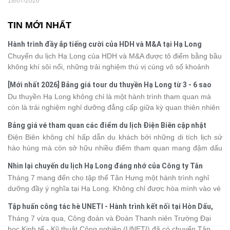
18/07/2026
TIN MỚI NHẤT
Hành trình đầy ắp tiếng cười của HDH và M&A tại Hạ Long
Chuyến du lịch Hạ Long của HDH và M&A được tô điểm bằng bầu
không khí sôi nổi, những trải nghiệm thú vị cùng vô số khoảnh
khắc đáng nhớ. Từ vẻ đẹp của kỳ quan thiên nhiên đến những
[Mới nhất 2026] Bảng giá tour du thuyền Hạ Long từ 3 - 6 sao
phút giây đồng hành bên nhau, tất cả đã tạo nên một chuyến đi
Du thuyền Hạ Long không chỉ là một hành trình tham quan mà
tràn đầy cảm xúc và dấu ấn khó quên.
còn là trải nghiệm nghỉ dưỡng đẳng cấp giữa kỳ quan thiên nhiên
thế giới. Tuy nhiên, mỗi hạng du thuyền sẽ có mức giá và dịch vụ
Bảng giá vé tham quan các điểm du lịch Điện Biên cập nhật
khác nhau, khiến nhiều du khách băn khoăn khi lựa chọn. Bài viết
2026
Điện Biên không chỉ hấp dẫn du khách bởi những di tích lịch sử
dưới đây sẽ cập nhật bảng giá tour du thuyền Hạ Long mới nhất
hào hùng mà còn sở hữu nhiều điểm tham quan mang đậm dấu
2026 từ 3 - 6 sao, giúp bạn dễ dàng so sánh và tìm được hành
ấn văn hóa và thiên nhiên Tây Bắc. Nếu đang lên kế hoạch khám
trình phù hợp với nhu cầu cũng như ngân sách.
Nhìn lại chuyến du lịch Hạ Long đáng nhớ của Công ty Tân
phá vùng đất này, việc cập nhật trước giá vé sẽ giúp bạn chủ
Hưng 2026
Tháng 7 mang đến cho tập thể Tân Hưng một hành trình nghỉ
động hơn trong lịch trình và chi phí. Cùng Vietsense Travel tham
dưỡng đầy ý nghĩa tại Hạ Long. Không chỉ được hòa mình vào vẻ
khảo bảng giá vé tham quan các điểm
du lịch Điện Biên
mới nhất
đẹp của di sản thiên nhiên thế giới, các thành viên còn có dịp gắn
năm 2026 ngay dưới đây.
Tập huấn công tác hè UNETI - Hành trình kết nối tại Hòn Dấu,
kết, sẻ chia và lưu giữ nhiều khoảnh khắc đáng nhớ. Hãy cùng
Đồ Sơn
Tháng 7 vừa qua, Công đoàn và Đoàn Thanh niên Trường Đại
nhìn lại chuyến đi ngập tràn niềm vui và những trải nghiệm khó
học Kinh tế - Kỹ thuật Công nghiệp (UNETI) đã có chuyến Tập