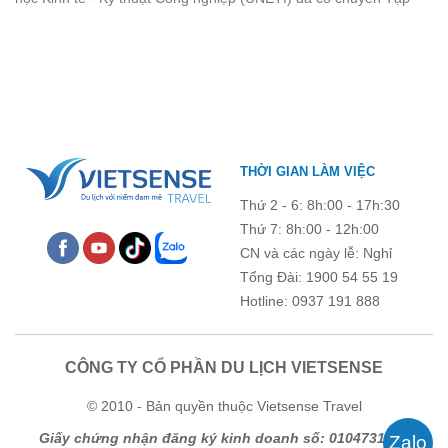
quên.
huấn công tác hè 2026 đầy ý nghĩa tại Hòn Dấu - Đồ Sơn. Không
chỉ là dịp nâng cao kỹ năng và chia sẻ kinh nghiệm công tác,
chương trình còn mang đến những hoạt động giao lưu sôi nổi,
góp phần gắn kết tập thể và lưu giữ nhiều kỷ niệm đáng nhớ.
THỜI GIAN LÀM VIỆC
Thứ 2 - 6: 8h:00 - 17h:30
Thứ 7: 8h:00 - 12h:00
CN và các ngày lễ: Nghỉ
Tổng Đài: 1900 54 55 19
Hotline: 0937 191 888
CÔNG TY CỔ PHẦN DU LỊCH VIETSENSE
© 2010 - Bản quyền thuộc Vietsense Travel
Giấy chứng nhận đăng ký kinh doanh số: 0104731205