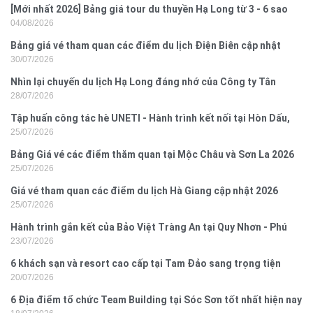
[Mới nhất 2026] Bảng giá tour du thuyền Hạ Long từ 3 - 6 sao
04/08/2026
Bảng giá vé tham quan các điểm du lịch Điện Biên cập nhật
30/07/2026
2026
Nhìn lại chuyến du lịch Hạ Long đáng nhớ của Công ty Tân
28/07/2026
Hưng 2026
Tập huấn công tác hè UNETI - Hành trình kết nối tại Hòn Dấu,
25/07/2026
Đồ Sơn
Bảng Giá vé các điểm thăm quan tại Mộc Châu và Sơn La 2026
25/07/2026
Giá vé tham quan các điểm du lịch Hà Giang cập nhật 2026
25/07/2026
Hành trình gắn kết của Bảo Việt Tràng An tại Quy Nhơn - Phú
23/07/2026
Yên
6 khách sạn và resort cao cấp tại Tam Đảo sang trọng tiện
20/07/2026
nghi
6 Địa điểm tổ chức Team Building tại Sóc Sơn tốt nhất hiện nay