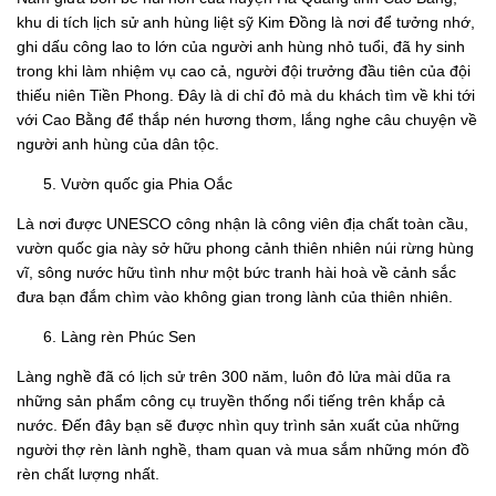
khu di tích lịch sử anh hùng liệt sỹ Kim Đồng là nơi để tưởng nhớ,
ghi dấu công lao to lớn của người anh hùng nhỏ tuổi, đã hy sinh
trong khi làm nhiệm vụ cao cả, người đội trưởng đầu tiên của đội
thiếu niên Tiền Phong. Đây là di chỉ đỏ mà du khách tìm về khi tới
với Cao Bằng để thắp nén hương thơm, lắng nghe câu chuyện về
người anh hùng của dân tộc.
Vườn quốc gia Phia Oắc
Là nơi được UNESCO công nhận là công viên địa chất toàn cầu,
vườn quốc gia này sở hữu phong cảnh thiên nhiên núi rừng hùng
vĩ, sông nước hữu tình như một bức tranh hài hoà về cảnh sắc
đưa bạn đắm chìm vào không gian trong lành của thiên nhiên.
Làng rèn Phúc Sen
Làng nghề đã có lịch sử trên 300 năm, luôn đỏ lửa mài dũa ra
những sản phẩm công cụ truyền thống nổi tiếng trên khắp cả
nước. Đến đây bạn sẽ được nhìn quy trình sản xuất của những
người thợ rèn lành nghề, tham quan và mua sắm những món đồ
rèn chất lượng nhất.