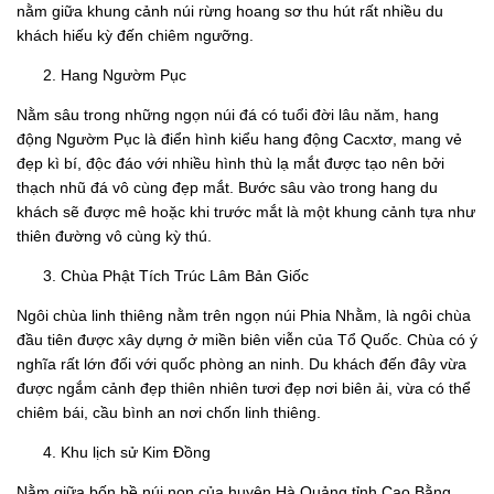
nằm giữa khung cảnh núi rừng hoang sơ thu hút rất nhiều du
khách hiếu kỳ đến chiêm ngưỡng.
Hang Ngườm Pục
Nằm sâu trong những ngọn núi đá có tuổi đời lâu năm, hang
động Ngườm Pục là điển hình kiểu hang động Cacxtơ, mang vẻ
đẹp kì bí, độc đáo với nhiều hình thù lạ mắt được tạo nên bởi
thạch nhũ đá vô cùng đẹp mắt. Bước sâu vào trong hang du
khách sẽ được mê hoặc khi trước mắt là một khung cảnh tựa như
thiên đường vô cùng kỳ thú.
Chùa Phật Tích Trúc Lâm Bản Giốc
Ngôi chùa linh thiêng nằm trên ngọn núi Phia Nhằm, là ngôi chùa
đầu tiên được xây dựng ở miền biên viễn của Tổ Quốc. Chùa có ý
nghĩa rất lớn đối với quốc phòng an ninh. Du khách đến đây vừa
được ngắm cảnh đẹp thiên nhiên tươi đẹp nơi biên ải, vừa có thể
chiêm bái, cầu bình an nơi chốn linh thiêng.
Khu lịch sử Kim Đồng
Nằm giữa bốn bề núi non của huyện Hà Quảng tỉnh Cao Bằng,