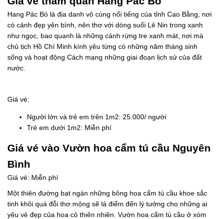
Giá vé thăm quan Hang Pác Bó
Hang Pác Bó là địa danh vô cùng nổi tiếng của tỉnh Cao Bằng, nơi
có cảnh đẹp yên bình, nên thơ với dòng suối Lê Nin trong xanh
như ngọc, bao quanh là những cánh rừng tre xanh mát, nơi mà
chủ tịch Hồ Chí Minh kính yêu từng có những năm tháng sinh
sống và hoạt động Cách mạng những giai đoạn lịch sử của đất
nước.
Giá vé:
Người lớn và trẻ em trên 1m2: 25.000/ người
Trẻ em dưới 1m2: Miễn phí
Giá vé vào Vườn hoa cẩm tú cầu Nguyên
Bình
Giá vé: Miễn phí
Một thiên đường bạt ngàn những bông hoa cẩm tú cầu khoe sắc
tinh khôi quá đỗi thơ mộng sẽ là điểm đến lý tưởng cho những ai
yêu vẻ đẹp của hoa cỏ thiên nhiên. Vườn hoa cẩm tú cầu ở xóm