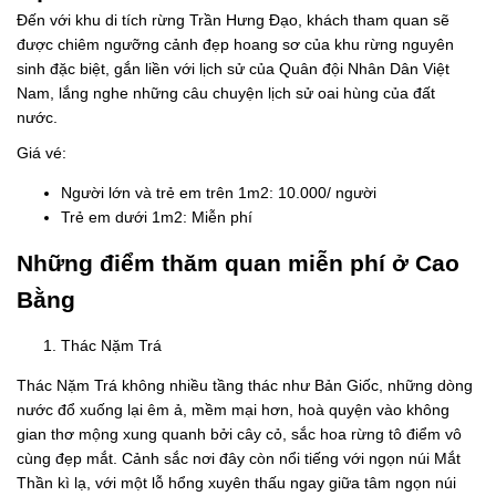
Đến với khu di tích rừng Trần Hưng Đạo, khách tham quan sẽ
được chiêm ngưỡng cảnh đẹp hoang sơ của khu rừng nguyên
sinh đặc biệt, gắn liền với lịch sử của Quân đội Nhân Dân Việt
Nam, lắng nghe những câu chuyện lịch sử oai hùng của đất
nước.
Giá vé:
Người lớn và trẻ em trên 1m2: 10.000/ người
Trẻ em dưới 1m2: Miễn phí
Những điểm thăm quan miễn phí ở Cao
Bằng
Thác Nặm Trá
Thác Nặm Trá không nhiều tầng thác như Bản Giốc, những dòng
nước đổ xuống lại êm ả, mềm mại hơn, hoà quyện vào không
gian thơ mộng xung quanh bởi cây cỏ, sắc hoa rừng tô điểm vô
cùng đẹp mắt. Cảnh sắc nơi đây còn nổi tiếng với ngọn núi Mắt
Thần kì lạ, với một lỗ hổng xuyên thấu ngay giữa tâm ngọn núi