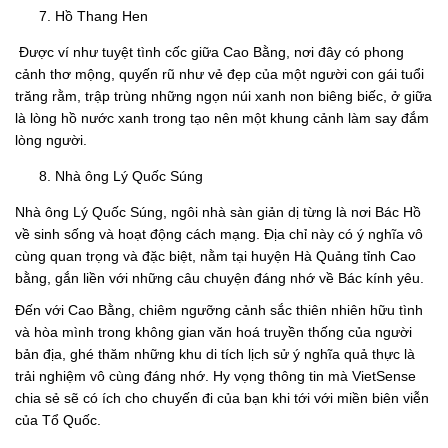
Hồ Thang Hen
Được ví như tuyệt tình cốc giữa Cao Bằng, nơi đây có phong
cảnh thơ mộng, quyến rũ như vẻ đẹp của một người con gái tuổi
trăng rằm, trập trùng những ngọn núi xanh non biêng biếc, ở giữa
là lòng hồ nước xanh trong tạo nên một khung cảnh làm say đắm
lòng người.
Nhà ông Lý Quốc Súng
Nhà ông Lý Quốc Súng, ngôi nhà sàn giản dị từng là nơi Bác Hồ
về sinh sống và hoạt động cách mạng. Địa chỉ này có ý nghĩa vô
cùng quan trọng và đặc biệt, nằm tại huyện Hà Quảng tỉnh Cao
bằng, gắn liền với những câu chuyện đáng nhớ về Bác kính yêu.
Đến với Cao Bằng, chiêm ngưỡng cảnh sắc thiên nhiên hữu tình
và hòa mình trong không gian văn hoá truyền thống của người
bản địa, ghé thăm những khu di tích lịch sử ý nghĩa quả thực là
trải nghiệm vô cùng đáng nhớ. Hy vọng thông tin mà VietSense
chia sẻ sẽ có ích cho chuyến đi của bạn khi tới với miền biên viễn
của Tổ Quốc.