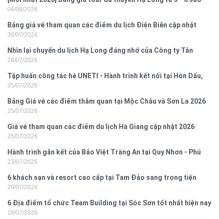
04/08/2026
Bảng giá vé tham quan các điểm du lịch Điện Biên cập nhật
30/07/2026
2026
Nhìn lại chuyến du lịch Hạ Long đáng nhớ của Công ty Tân
28/07/2026
Hưng 2026
Tập huấn công tác hè UNETI - Hành trình kết nối tại Hòn Dấu,
25/07/2026
Đồ Sơn
Bảng Giá vé các điểm thăm quan tại Mộc Châu và Sơn La 2026
25/07/2026
Giá vé tham quan các điểm du lịch Hà Giang cập nhật 2026
25/07/2026
Hành trình gắn kết của Bảo Việt Tràng An tại Quy Nhơn - Phú
23/07/2026
Yên
6 khách sạn và resort cao cấp tại Tam Đảo sang trọng tiện
20/07/2026
nghi
6 Địa điểm tổ chức Team Building tại Sóc Sơn tốt nhất hiện nay
18/07/2026