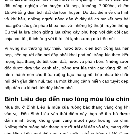
đất nông nghiệp của huyện rất hẹp, khoảng 7.000ha, chiếm
15,6% tổng diện tích đất đai toàn huyện. Do đặc điểm về địa hình
và khí hậu, những người nông dân ở đây đã có sự kết hợp hài
hòa giữa các giải pháp khoa học với những kỹ thuật truyền thống.
Cụ thể là lựa chọn giống lúa cứng cây phù hợp với đất đồi cao,
chịu hạn tốt, thích ứng với thời tiết lạnh sương mù trên núi.
Vì vùng núi thường hay thiếu nước tưới, diện tích trồng lúa hạn
hẹp, nên người dân nơi đây phải khai phá núi trồng lúa theo kiểu
ruộng bậc thang để tiết kiệm đất, nước và phân bón. Những sườn
dốc được đưa vào canh tác, trồng trọt lúa trên các vùng đồi núi
hình thành nên các thửa ruộng bậc thang nối tiếp nhau từ chân
núi đến gần đỉnh núi, tạo ra một khung cảnh miền cao tuyệt đẹp,
hấp dẫn du khách tới đây khám phá.
Bình Liêu đẹp đến nao lòng mùa lúa chín
Mùa thu ở Bình Liêu là mùa của ruộng bậc thang vàng óng khi
vào vụ. Đến Bình Liêu vào thời điểm này, bạn sẽ tha hồ được
đắm mình trong không gian vàng mượt ngập hương lúa chín.
Những thửa ruộng bậc thang rực rỡ trải dài đến vô tận, mang đến
cho Bình Liêu một diện mạo mỹ miều, chẳng kém gì Mù Cang