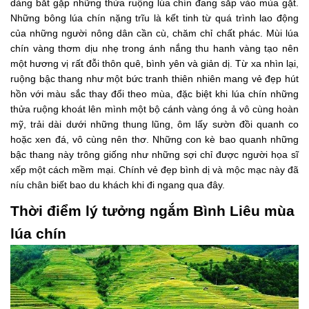
dàng bắt gặp những thửa ruộng lúa chín đang sắp vào mùa gặt.
Những bông lúa chín nặng trĩu là kết tinh từ quá trình lao động
của những người nông dân cần cù, chăm chỉ chất phác. Mùi lúa
chín vàng thơm dịu nhẹ trong ánh nắng thu hanh vàng tạo nên
một hương vị rất đỗi thôn quê, bình yên và giản dị. Từ xa nhìn lại,
ruộng bậc thang như một bức tranh thiên nhiên mang vẻ đẹp hút
hồn với màu sắc thay đổi theo mùa, đặc biệt khi lúa chín những
thửa ruộng khoát lên mình một bộ cánh vàng óng ả vô cùng hoàn
mỹ, trải dài dưới những thung lũng, ôm lấy sườn đồi quanh co
hoặc xen đá, vô cùng nên thơ. Những con kè bao quanh những
bậc thang này trông giống như những sợi chỉ được người họa sĩ
xếp một cách mềm mại. Chính vẻ đẹp bình dị và mộc mạc này đã
níu chân biết bao du khách khi đi ngang qua đây.
Thời điểm lý tưởng ngắm Bình Liêu mùa
lúa chín