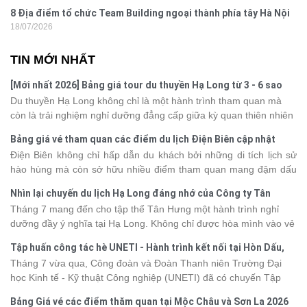
8 Địa điểm tổ chức Team Building ngoại thành phía tây Hà Nội
18/07/2026
TIN MỚI NHẤT
[Mới nhất 2026] Bảng giá tour du thuyền Hạ Long từ 3 - 6 sao
Du thuyền Hạ Long không chỉ là một hành trình tham quan mà
còn là trải nghiệm nghỉ dưỡng đẳng cấp giữa kỳ quan thiên nhiên
thế giới. Tuy nhiên, mỗi hạng du thuyền sẽ có mức giá và dịch vụ
Bảng giá vé tham quan các điểm du lịch Điện Biên cập nhật
khác nhau, khiến nhiều du khách băn khoăn khi lựa chọn. Bài viết
2026
Điện Biên không chỉ hấp dẫn du khách bởi những di tích lịch sử
dưới đây sẽ cập nhật bảng giá tour du thuyền Hạ Long mới nhất
hào hùng mà còn sở hữu nhiều điểm tham quan mang đậm dấu
2026 từ 3 - 6 sao, giúp bạn dễ dàng so sánh và tìm được hành
ấn văn hóa và thiên nhiên Tây Bắc. Nếu đang lên kế hoạch khám
trình phù hợp với nhu cầu cũng như ngân sách.
Nhìn lại chuyến du lịch Hạ Long đáng nhớ của Công ty Tân
phá vùng đất này, việc cập nhật trước giá vé sẽ giúp bạn chủ
Hưng 2026
Tháng 7 mang đến cho tập thể Tân Hưng một hành trình nghỉ
động hơn trong lịch trình và chi phí. Cùng Vietsense Travel tham
dưỡng đầy ý nghĩa tại Hạ Long. Không chỉ được hòa mình vào vẻ
khảo bảng giá vé tham quan các điểm
du lịch Điện Biên
mới nhất
đẹp của di sản thiên nhiên thế giới, các thành viên còn có dịp gắn
năm 2026 ngay dưới đây.
Tập huấn công tác hè UNETI - Hành trình kết nối tại Hòn Dấu,
kết, sẻ chia và lưu giữ nhiều khoảnh khắc đáng nhớ. Hãy cùng
Đồ Sơn
Tháng 7 vừa qua, Công đoàn và Đoàn Thanh niên Trường Đại
nhìn lại chuyến đi ngập tràn niềm vui và những trải nghiệm khó
học Kinh tế - Kỹ thuật Công nghiệp (UNETI) đã có chuyến Tập
quên.
huấn công tác hè 2026 đầy ý nghĩa tại Hòn Dấu - Đồ Sơn. Không
Bảng Giá vé các điểm thăm quan tại Mộc Châu và Sơn La 2026
chỉ là dịp nâng cao kỹ năng và chia sẻ kinh nghiệm công tác,