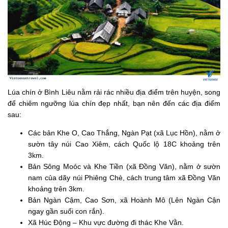
Lúa chín ở Bình Liêu nằm rải rác nhiều địa điểm trên huyện, song
để chiêm ngưỡng lúa chín đẹp nhất, bạn nên đến các địa điểm
sau:
Các bản Khe O, Cao Thắng, Ngàn Pạt (xã Lục Hồn), nằm ở
sườn tây núi Cao Xiêm, cách Quốc lộ 18C khoảng trên
3km.
Bản Sông Moóc và Khe Tiền (xã Đồng Văn), nằm ở sườn
nam của dãy núi Phiêng Chè, cách trung tâm xã Đồng Văn
khoảng trên 3km.
Bản Ngàn Cậm, Cao Sơn, xã Hoành Mô (Lên Ngàn Cận
ngay gần suối con rắn).
Xã Húc Động – Khu vực đường đi thác Khe Vằn.