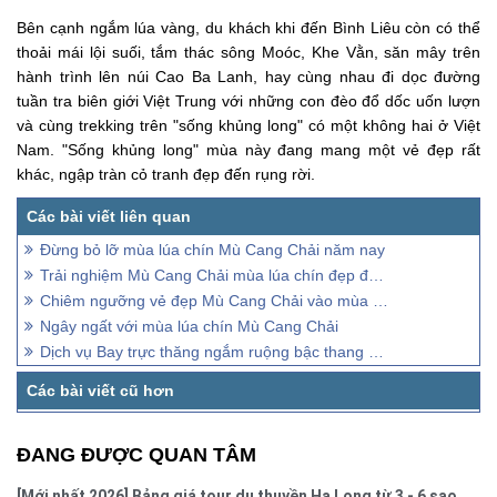
Bên cạnh ngắm lúa vàng, du khách khi đến Bình Liêu còn có thể
thoải mái lội suối, tắm thác sông Moóc, Khe Vằn, săn mây trên
hành trình lên núi Cao Ba Lanh, hay cùng nhau đi dọc đường
tuần tra biên giới Việt Trung với những con đèo đổ dốc uốn lượn
và cùng trekking trên "sống khủng long" có một không hai ở Việt
Nam. "Sống khủng long" mùa này đang mang một vẻ đẹp rất
khác, ngập tràn cỏ tranh đẹp đến rụng rời.
Đừng bỏ lỡ mùa lúa chín Mù Cang Chải năm nay
Trải nghiệm Mù Cang Chải mùa lúa chín đẹp đến mê hồn
Chiêm ngưỡng vẻ đẹp Mù Cang Chải vào mùa lúa chín qua ảnh
Ngây ngất với mùa lúa chín Mù Cang Chải
Dịch vụ Bay trực thăng ngắm ruộng bậc thang Mù Cang Chải
ĐANG ĐƯỢC QUAN TÂM
[Mới nhất 2026] Bảng giá tour du thuyền Hạ Long từ 3 - 6 sao