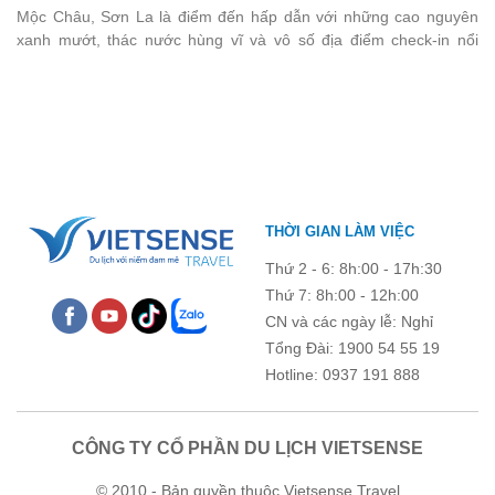
Mộc Châu, Sơn La là điểm đến hấp dẫn với những cao nguyên
chương trình còn mang đến những hoạt động giao lưu sôi nổi,
xanh mướt, thác nước hùng vĩ và vô số địa điểm check-in nổi
góp phần gắn kết tập thể và lưu giữ nhiều kỷ niệm đáng nhớ.
tiếng. Trước khi lên đường, việc cập nhật giá vé tham quan sẽ
giúp bạn chủ động hơn trong việc lên lịch trình và dự trù chi phí
du lịch Mộc Châu
. Cùng Vietsense Travel tham khảo bảng giá vé
tham quan các điểm du lịch ở Sơn La 2026 mới nhất ngay dưới
đây.
THỜI GIAN LÀM VIỆC
Thứ 2 - 6: 8h:00 - 17h:30
Thứ 7: 8h:00 - 12h:00
CN và các ngày lễ: Nghỉ
Tổng Đài: 1900 54 55 19
Hotline: 0937 191 888
CÔNG TY CỔ PHẦN DU LỊCH VIETSENSE
© 2010 - Bản quyền thuộc Vietsense Travel