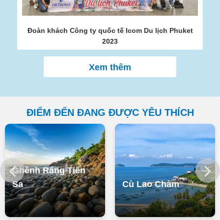
môi trường du lịch được cải thiện, nhiều điểm đến an toàn, thân
thiện hơn…Điều này tác động mạnh mẽ tới hành động và tư duy
khách hàng, từ du khách trong nước tới quốc tế đều ưu tiên
Đoàn khách Công ty quốc tế Icom Du lịch Phuket
những điểm đến của du lịch Việt Nam. Một số điểm đến như du
2023
lịch Hà Giang, du lịch Tây Bắc, du lịch Hạ Long, quần thể di tích
Tràng An - Ninh Bình, hệ thống hang động ở Quảng Bình cho tới
Xem thêm
du lịch Đà Nẵng, du lịch Nha Trang, du lịch Phú Yên, du lịch Phú
Quốc, Côn Đảo đã trở thành điểm đến hấp dẫn, quen thuộc đối
với du khách trong và ngoài nước.
ĐIỂM ĐẾN ĐANG ĐƯỢC YÊU THÍCH
Ghềnh Ráng Tiên
Sa
Cù Lao Chàm