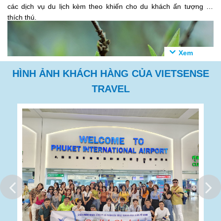
các dịch vụ du lịch kèm theo khiến cho du khách ấn tượng và
thích thú.
HÌNH ẢNH KHÁCH HÀNG CỦA VIETSENSE
TRAVEL
Theo thống kê của Tổng cục Du lịch Việt Nam, 2 - 3 năm trở lại
đây, bức tranh du lịch nội địa có nhiều khởi sắc. Nhiều điểm đến
mới lạ được giới thiệu đến du khách; cơ sở hạ tầng, dịch vụ du
lịch tại các điểm đến ngày càng được hoàn thiện và phát triển;