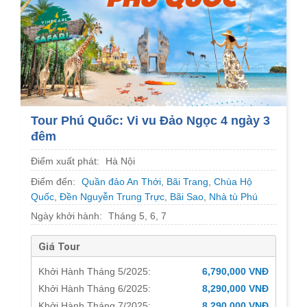
Tour Phú Quốc: Vi vu Đảo Ngọc 4 ngày 3
đêm
Điểm xuất phát:
Hà Nội
Điểm đến:
Quần đảo An Thới
,
Bãi Trang
,
Chùa Hộ
Quốc
,
Đền Nguyễn Trung Trực
,
Bãi Sao
,
Nhà tù Phú
Quốc
,
Vinpearl Safari
,
Phú Quốc United Center
Ngày khởi hành:
Tháng 5, 6, 7
Giá Tour
Khởi Hành Tháng 5/2025:
6,790,000 VNĐ
Khởi Hành Tháng 6/2025:
8,290,000 VNĐ
Khởi Hành Tháng 7/2025:
8,290,000 VNĐ