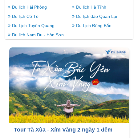
Du lịch Hải Phòng
Du lịch Hà Tĩnh
Du lịch Cô Tô
Du lịch đảo Quan Lạn
Du Lịch Tuyên Quang
Du Lịch Đông Bắc
Du lịch Nam Du - Hòn Sơn
Tour Tà Xùa - Xím Vàng 2 ngày 1 đêm