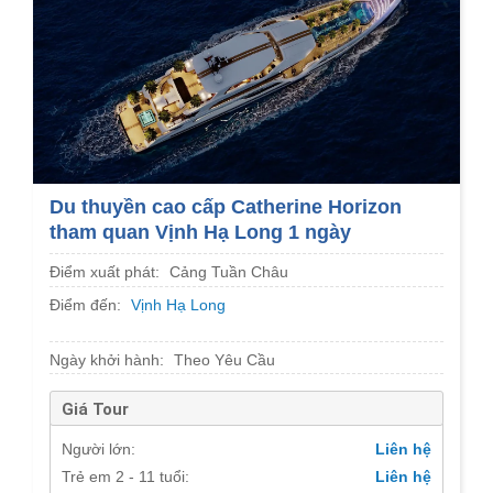
Du thuyền cao cấp Catherine Horizon
tham quan Vịnh Hạ Long 1 ngày
Điểm xuất phát:
Cảng Tuần Châu
Điểm đến:
Vịnh Hạ Long
Ngày khởi hành:
Theo Yêu Cầu
Giá Tour
Người lớn:
Liên hệ
Trẻ em 2 - 11 tuổi:
Liên hệ