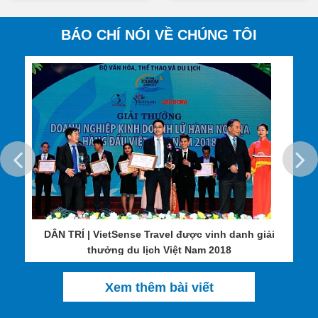
BÁO CHÍ NÓI VỀ CHÚNG TÔI
Được thiên nhiên ưu đãi, Việt Nam sở hữu cho mình hàng loạt
những danh thắng tự nhiên tuyệt đẹp, từ Hồ Ba Bể, thác Bản Giốc
tới vịnh Hạ Long, hang Sơn Đoòng, sông Hương, núi Ngự hay
rừng dừa Bến Tre,...tất cả hòa quện cùng một nền văn hóa đậm
đà bàn sắc truyền thống ngàn đời của cha ông đã góp phần vẽ
nên một bức họa của nền du lịch hoàn hảo đầy ấn tượng.
DÂN TRÍ | VietSense Travel được vinh danh giải
thưởng du lịch Việt Nam 2018
Xem thêm bài viết