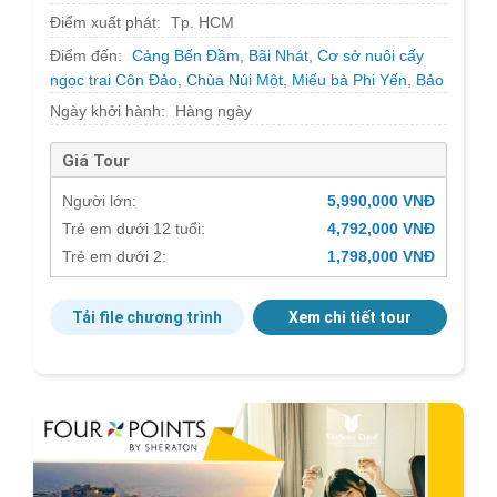
Điểm xuất phát:
Tp. HCM
Điểm đến:
Cảng Bến Đầm
,
Bãi Nhát
,
Cơ sở nuôi cấy
ngọc trai Côn Đảo
,
Chùa Núi Một
,
Miếu bà Phi Yến
,
Bảo
tàng Côn Đảo
,
Trại tù Phú Sơn Phú Hải
Ngày khởi hành:
Hàng ngày
Giá Tour
Người lớn:
5,990,000 VNĐ
Trẻ em dưới 12 tuổi:
4,792,000 VNĐ
Trẻ em dưới 2:
1,798,000 VNĐ
Tải file chương trình
Xem chi tiết tour