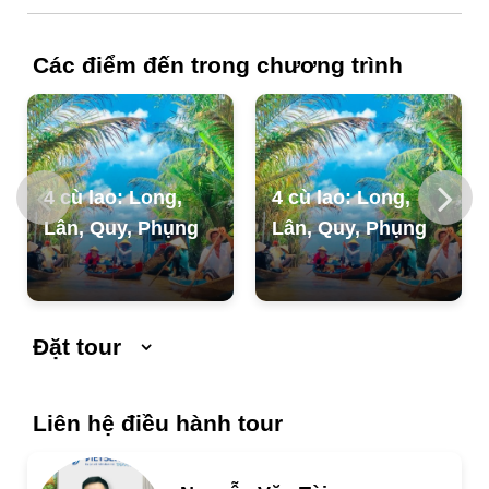
Vé tham quan các điểm ngoài chương trình.
Chi phí cá nhân khác ngòai chương trình.
Các điểm đến trong chương trình
4 cù lao: Long,
4 cù lao: Long,
Lân, Quy, Phụng
Lân, Quy, Phụng
Đặt tour
Ngày khởi hành
Ngày kết thúc
Liên hệ điều hành tour
Số người lớn