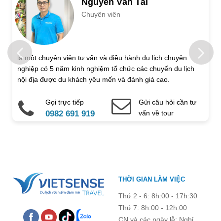
Nguyễn Văn Tài
Chuyên viên
Trẻ em 1 đến 5 tuổi
Trẻ em 6 đến 12 tuổi
Họ và tên
là một chuyên viên tư vấn và điều hành du lịch chuyên
nghiệp có 5 năm kinh nghiệm tổ chức các chuyến du lịch
Địa chỉ liên hệ
nội địa được du khách yêu mến và đánh giá cao.
Gọi trực tiếp
Gửi câu hỏi cần tư
Điện thoại di động
Email
0982 691 919
vấn về tour
Ghi chú thêm
Chú ý: Trường mang dấu (
*
) là bắt buộc. Vui lòng không để
THỜI GIAN LÀM VIỆC
trống !
Thứ 2 - 6: 8h:00 - 17h:30
Thứ 7: 8h:00 - 12h:00
CN và các ngày lễ: Nghỉ