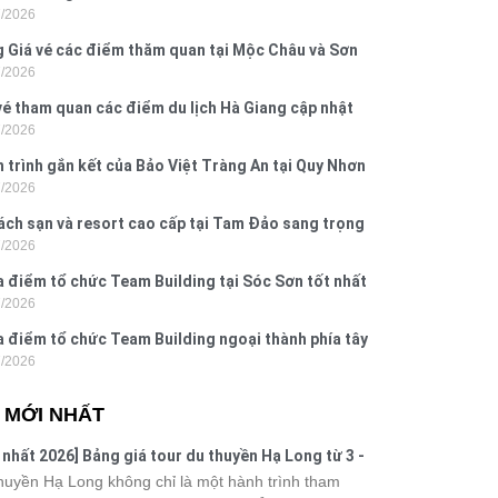
7/2026
Dấu, Đồ Sơn
 Giá vé các điểm thăm quan tại Mộc Châu và Sơn
7/2026
026
vé tham quan các điểm du lịch Hà Giang cập nhật
7/2026
6
 trình gắn kết của Bảo Việt Tràng An tại Quy Nhơn
7/2026
ú Yên
ách sạn và resort cao cấp tại Tam Đảo sang trọng
7/2026
 nghi
a điểm tổ chức Team Building tại Sóc Sơn tốt nhất
7/2026
 nay
a điểm tổ chức Team Building ngoại thành phía tây
7/2026
ội
N MỚI NHẤT
 nhất 2026] Bảng giá tour du thuyền Hạ Long từ 3 -
o
huyền Hạ Long không chỉ là một hành trình tham