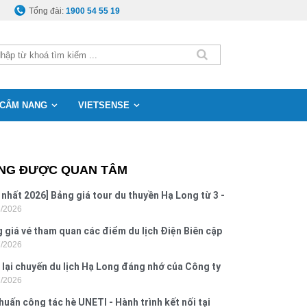
Tổng đài:
1900 54 55 19
CẨM NANG
VIETSENSE
NG ĐƯỢC QUAN TÂM
 nhất 2026] Bảng giá tour du thuyền Hạ Long từ 3 -
8/2026
o
 giá vé tham quan các điểm du lịch Điện Biên cập
7/2026
 2026
 lại chuyến du lịch Hạ Long đáng nhớ của Công ty
7/2026
 Hưng 2026
huấn công tác hè UNETI - Hành trình kết nối tại