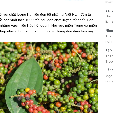
quan
kỳ q
Bảng
thuy
 với chất lượng hạt tiêu đen tốt nhất tại Việt Nam đến từ
nhật
Điện
du k
 sản xuất hơn 1000 tấn tiêu đen chất lượng tốt nhất. Đến
lịch
cập 
y những vườn tiêu hầu hết quanh khu vực miền Trung và miền
mang
2026
Nhìn
 chụp những bức ảnh đáng nhớ với những đồn điền tiêu này
đang
được
Tân
Thán
trướ
sách
nghỉ
chi 
hòa 
tha
Tập 
thàn
2026
Hòn 
Thán
khoả
Trườ
ngập
đã c
Bảng
Hòn 
La 2
Mộc 
và c
nguy
đến 
chec
tập 
giá 
lên 
Viet
điểm