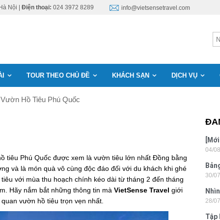
Hà Nội |
Điện thoại:
024 3972 8289
info@vietsensetravel.com
ÀI
TOUR THEO CHỦ ĐỀ
KHÁCH SẠN
DỊCH VỤ
Vườn Hồ Tiêu Phú Quốc
ĐA
[Mới
04/0
6 sa
ồ tiêu Phú Quốc được xem là vườn tiêu lớn nhất Đồng bằng
Bảng
ng và là món quà vô cùng độc đáo đối với du khách khi ghé
30/0
nhật
iêu với mùa thu hoạch chính kéo dài từ tháng 2 đến tháng
năm. Hãy nắm bắt những thông tin mà
VietSense Travel
giới
Nhìn
quan vườn hồ tiêu trọn vẹn nhất.
28/0
Tân
Tập 