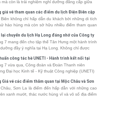
 mà còn là trải nghiệm nghỉ dưỡng đẳng cấp giữa
uan thiên nhiên thế giới. Tuy nhiên, mỗi hạng du
 giá vé tham quan các điểm du lịch Điện Biên cập
ền sẽ có mức giá và dịch vụ khác nhau, khiến nhiều
 2026
 Biên không chỉ hấp dẫn du khách bởi những di tích
hách băn khoăn khi lựa chọn. Bài viết dưới đây sẽ
 sử hào hùng mà còn sở hữu nhiều điểm tham quan
nhật bảng giá tour du thuyền Hạ Long mới nhất
 đậm dấu ấn văn hóa và thiên nhiên Tây Bắc. Nếu
 từ 3 - 6 sao, giúp bạn dễ dàng so sánh và tìm
 lại chuyến du lịch Hạ Long đáng nhớ của Công ty
 lên kế hoạch khám phá vùng đất này, việc cập nhật
 hành trình phù hợp với nhu cầu cũng như ngân
 Hưng 2026
g 7 mang đến cho tập thể Tân Hưng một hành trình
c giá vé sẽ giúp bạn chủ động hơn trong lịch trình và
.
 dưỡng đầy ý nghĩa tại Hạ Long. Không chỉ được
phí. Cùng Vietsense Travel tham khảo bảng giá vé
mình vào vẻ đẹp của di sản thiên nhiên thế giới, các
m quan các điểm
du lịch Điện Biên
mới nhất năm
huấn công tác hè UNETI - Hành trình kết nối tại
h viên còn có dịp gắn kết, sẻ chia và lưu giữ nhiều
 ngay dưới đây.
Dấu, Đồ Sơn
g 7 vừa qua, Công đoàn và Đoàn Thanh niên
nh khắc đáng nhớ. Hãy cùng nhìn lại chuyến đi
ng Đại học Kinh tế - Kỹ thuật Công nghiệp (UNETI)
 tràn niềm vui và những trải nghiệm khó quên.
ó chuyến Tập huấn công tác hè 2026 đầy ý nghĩa tại
 Giá vé các điểm thăm quan tại Mộc Châu và Sơn
Dấu - Đồ Sơn. Không chỉ là dịp nâng cao kỹ năng
026
Châu, Sơn La là điểm đến hấp dẫn với những cao
hia sẻ kinh nghiệm công tác, chương trình còn mang
ên xanh mướt, thác nước hùng vĩ và vô số địa điểm
những hoạt động giao lưu sôi nổi, góp phần gắn kết
k-in nổi tiếng. Trước khi lên đường, việc cập nhật
thể và lưu giữ nhiều kỷ niệm đáng nhớ.
vé tham quan sẽ giúp bạn chủ động hơn trong việc
lịch trình và dự trù chi phí
du lịch Mộc Châu
. Cùng
sense Travel tham khảo bảng giá vé tham quan các
 du lịch ở Sơn La 2026 mới nhất ngay dưới đây.