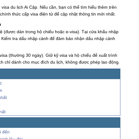
 visa du lịch Ai Cập. Nếu cần, bạn có thể tìm hiểu thêm trên
hính thức cấp visa điện tử để cập nhật thông tin mới nhất.
p
lệ (được dán trong hộ chiếu hoặc e-visa). Tại cửa khẩu nhập
an. Kiểm tra dấu nhập cảnh để đảm bảo nhận dấu nhập cảnh
 visa (thường 30 ngày). Giữ kỹ visa và hộ chiếu để xuất trình
lịch chỉ dành cho mục đích du lịch, không được phép lao động.
t
án
nhất
t
hất
i đến
minh lâu đời