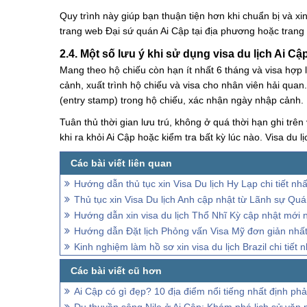
Quy trình này giúp bạn thuận tiện hơn khi chuẩn bị và xin
trang web Đại sứ quán Ai Cập tại địa phương hoặc trang c
2.4. Một số lưu ý khi sử dụng visa du lịch Ai Cậ
Mang theo hộ chiếu còn hạn ít nhất 6 tháng và visa hợp 
cảnh, xuất trình hộ chiếu và visa cho nhân viên hải qu
(entry stamp) trong hộ chiếu, xác nhận ngày nhập cảnh.
Tuân thủ thời gian lưu trú, không ở quá thời hạn ghi trên
khi ra khỏi Ai Cập hoặc kiểm tra bất kỳ lúc nào. Visa du 
Hướng dẫn thủ tục xin Visa Du lịch Hy Lạp chi tiết nhấ
Thủ tục xin Visa Du lịch Anh cập nhật từ Lãnh sự Qu
Hướng dẫn xin visa du lịch Thổ Nhĩ Kỳ cập nhật mới 
Hướng dẫn Đặt lịch Phỏng vấn Visa Mỹ đơn giản nhấ
Kinh nghiệm làm hồ sơ xin visa du lịch Brazil chi tiết n
Ai Cập có gì đẹp? 10 địa điểm nổi tiếng nhất định phả
Du thuyền sông Nile ở Ai Cập: Khám phá lịch sử văn 