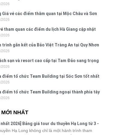
7/2026
Dấu, Đồ Sơn
 Giá vé các điểm thăm quan tại Mộc Châu và Sơn
7/2026
026
vé tham quan các điểm du lịch Hà Giang cập nhật
7/2026
6
 trình gắn kết của Bảo Việt Tràng An tại Quy Nhơn
7/2026
ú Yên
ách sạn và resort cao cấp tại Tam Đảo sang trọng
7/2026
 nghi
a điểm tổ chức Team Building tại Sóc Sơn tốt nhất
7/2026
 nay
a điểm tổ chức Team Building ngoại thành phía tây
7/2026
ội
N MỚI NHẤT
 nhất 2026] Bảng giá tour du thuyền Hạ Long từ 3 -
o
huyền Hạ Long không chỉ là một hành trình tham