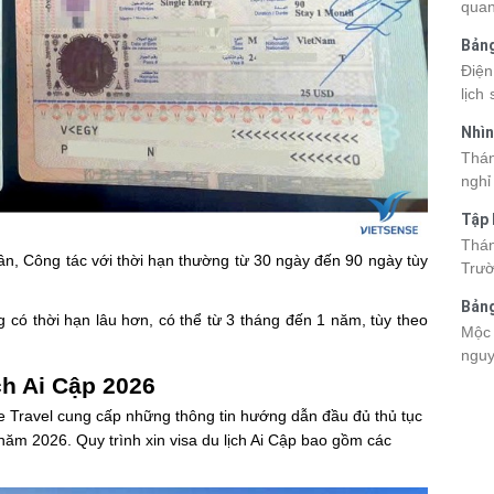
quan
kỳ q
Bảng
thuy
nhật
Điện
du k
lịch
cập 
mang
2026
Nhìn
đang
được
Tân
Thán
trướ
sách
nghỉ
chi 
hòa 
tha
Tập 
thàn
2026
Hòn 
Thán
khoả
hân, Công tác với thời hạn thường từ 30 ngày đến 90 ngày tùy
Trườ
ngập
đã c
Bảng
Hòn 
g có thời hạn lâu hơn, có thể từ 3 tháng đến 1 năm, tùy theo
La 2
Mộc 
và c
nguy
đến 
chec
ch Ai Cập 2026
tập 
giá 
nse Travel cung cấp những thông tin hướng dẫn đầu đủ thủ tục
lên 
t năm 2026. Quy trình xin visa du lịch Ai Cập bao gồm các
Viet
điểm