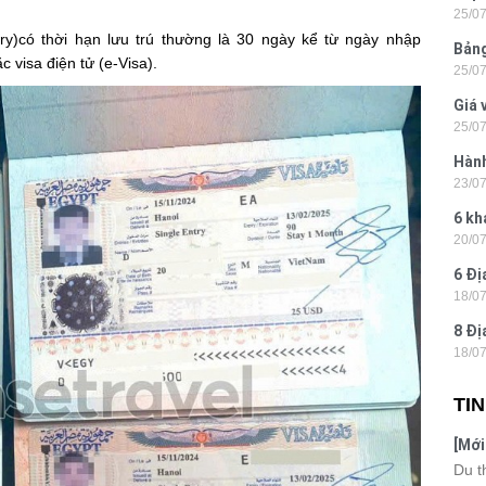
25/0
Hòn 
ntry)có thời hạn lưu trú thường là 30 ngày kể từ ngày nhập
Bảng
ặc visa điện tử (e-Visa).
25/0
La 2
Giá 
25/0
202
Hành
23/0
- Ph
6 kh
20/0
tiện
6 Đị
18/0
hiện
8 Đị
18/0
Hà N
TI
[Mới
6 sa
Du t