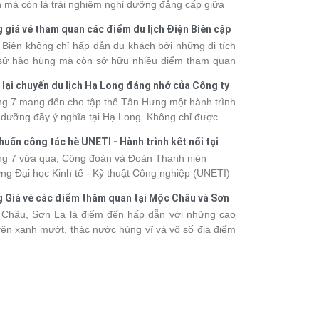
 mà còn là trải nghiệm nghỉ dưỡng đẳng cấp giữa
uan thiên nhiên thế giới. Tuy nhiên, mỗi hạng du
 giá vé tham quan các điểm du lịch Điện Biên cập
ền sẽ có mức giá và dịch vụ khác nhau, khiến nhiều
 2026
 Biên không chỉ hấp dẫn du khách bởi những di tích
hách băn khoăn khi lựa chọn. Bài viết dưới đây sẽ
 sử hào hùng mà còn sở hữu nhiều điểm tham quan
nhật bảng giá tour du thuyền Hạ Long mới nhất
 đậm dấu ấn văn hóa và thiên nhiên Tây Bắc. Nếu
 từ 3 - 6 sao, giúp bạn dễ dàng so sánh và tìm
 lại chuyến du lịch Hạ Long đáng nhớ của Công ty
 lên kế hoạch khám phá vùng đất này, việc cập nhật
 hành trình phù hợp với nhu cầu cũng như ngân
 Hưng 2026
g 7 mang đến cho tập thể Tân Hưng một hành trình
c giá vé sẽ giúp bạn chủ động hơn trong lịch trình và
.
 dưỡng đầy ý nghĩa tại Hạ Long. Không chỉ được
phí. Cùng Vietsense Travel tham khảo bảng giá vé
mình vào vẻ đẹp của di sản thiên nhiên thế giới, các
m quan các điểm
du lịch Điện Biên
mới nhất năm
huấn công tác hè UNETI - Hành trình kết nối tại
h viên còn có dịp gắn kết, sẻ chia và lưu giữ nhiều
 ngay dưới đây.
Dấu, Đồ Sơn
g 7 vừa qua, Công đoàn và Đoàn Thanh niên
nh khắc đáng nhớ. Hãy cùng nhìn lại chuyến đi
ng Đại học Kinh tế - Kỹ thuật Công nghiệp (UNETI)
 tràn niềm vui và những trải nghiệm khó quên.
ó chuyến Tập huấn công tác hè 2026 đầy ý nghĩa tại
 Giá vé các điểm thăm quan tại Mộc Châu và Sơn
Dấu - Đồ Sơn. Không chỉ là dịp nâng cao kỹ năng
026
Châu, Sơn La là điểm đến hấp dẫn với những cao
hia sẻ kinh nghiệm công tác, chương trình còn mang
ên xanh mướt, thác nước hùng vĩ và vô số địa điểm
những hoạt động giao lưu sôi nổi, góp phần gắn kết
k-in nổi tiếng. Trước khi lên đường, việc cập nhật
thể và lưu giữ nhiều kỷ niệm đáng nhớ.
vé tham quan sẽ giúp bạn chủ động hơn trong việc
lịch trình và dự trù chi phí
du lịch Mộc Châu
. Cùng
sense Travel tham khảo bảng giá vé tham quan các
 du lịch ở Sơn La 2026 mới nhất ngay dưới đây.