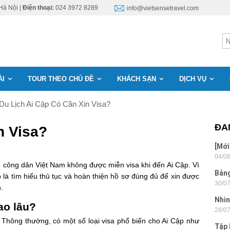
Hà Nội |
Điện thoại:
024 3972 8289
info@vietsensetravel.com
ÀI
TOUR THEO CHỦ ĐỀ
KHÁCH SẠN
DỊCH VỤ
 Du Lịch Ai Cập Có Cần Xin Visa?
ĐA
n Visa?
[Mới
04/0
6 sa
ại, công dân Việt Nam không được miễn visa khi đến Ai Cập. Vì
Bảng
p là tìm hiểu thủ tục và hoàn thiện hồ sơ đúng đủ để xin được
30/0
nhật
h.
Nhìn
ao lâu?
28/0
Tân
n. Thông thường, có một số loại visa phổ biến cho Ai Cập như
Tập 