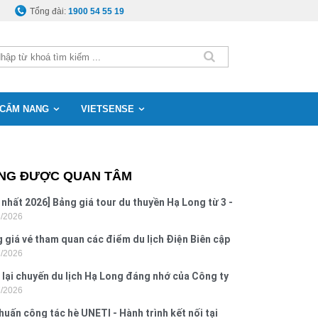
Tổng đài:
1900 54 55 19
CẨM NANG
VIETSENSE
NG ĐƯỢC QUAN TÂM
 nhất 2026] Bảng giá tour du thuyền Hạ Long từ 3 -
8/2026
o
 giá vé tham quan các điểm du lịch Điện Biên cập
7/2026
 2026
 lại chuyến du lịch Hạ Long đáng nhớ của Công ty
7/2026
 Hưng 2026
huấn công tác hè UNETI - Hành trình kết nối tại