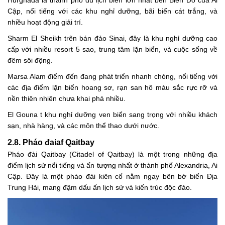
Cập, nổi tiếng với các khu nghỉ dưỡng, bãi biển cát trắng, và
nhiều hoạt động giải trí.
Sharm El Sheikh trên bán đảo Sinai, đây là khu nghỉ dưỡng cao
cấp với nhiều resort 5 sao, trung tâm lặn biển, và cuộc sống về
đêm sôi động.
Marsa Alam điểm đến đang phát triển nhanh chóng, nổi tiếng với
các địa điểm lặn biển hoang sơ, rạn san hô màu sắc rực rỡ và
nền thiên nhiên chưa khai phá nhiều.
El Gouna t khu nghỉ dưỡng ven biển sang trọng với nhiều khách
sạn, nhà hàng, và các môn thể thao dưới nước.
2.8. Pháo đaiaf Qaitbay
Pháo đài Qaitbay (Citadel of Qaitbay) là một trong những địa
điểm lịch sử nổi tiếng và ấn tượng nhất ở thành phố Alexandria, Ai
Cập. Đây là một pháo đài kiên cố nằm ngay bên bờ biển Địa
Trung Hải, mang đậm dấu ấn lịch sử và kiến trúc độc đáo.