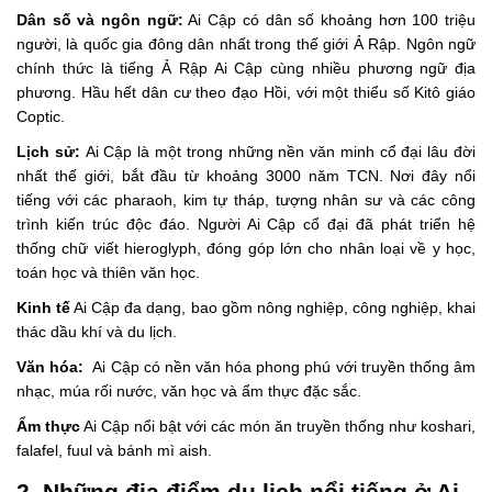
Dân số và ngôn ngữ:
Ai Cập có dân số khoảng hơn 100 triệu
người, là quốc gia đông dân nhất trong thế giới Ả Rập. Ngôn ngữ
chính thức là tiếng Ả Rập Ai Cập cùng nhiều phương ngữ địa
phương. Hầu hết dân cư theo đạo Hồi, với một thiểu số Kitô giáo
Coptic.
Lịch sử:
Ai Cập là một trong những nền văn minh cổ đại lâu đời
nhất thế giới, bắt đầu từ khoảng 3000 năm TCN. Nơi đây nổi
tiếng với các pharaoh, kim tự tháp, tượng nhân sư và các công
trình kiến trúc độc đáo. Người Ai Cập cổ đại đã phát triển hệ
thống chữ viết hieroglyph, đóng góp lớn cho nhân loại về y học,
toán học và thiên văn học.
Kinh tế
Ai Cập đa dạng, bao gồm nông nghiệp, công nghiệp, khai
thác dầu khí và du lịch.
Văn hóa:
Ai Cập có nền văn hóa phong phú với truyền thống âm
nhạc, múa rối nước, văn học và ẩm thực đặc sắc.
Ẩm thực
Ai Cập nổi bật với các món ăn truyền thống như koshari,
falafel, fuul và bánh mì aish.
2. Những địa điểm du lịch nổi tiếng ở Ai