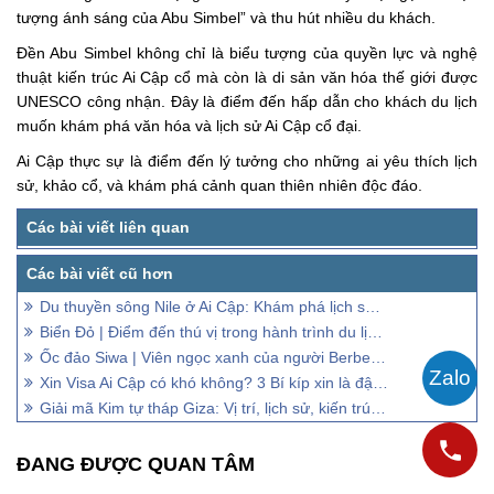
tượng ánh sáng của Abu Simbel” và thu hút nhiều du khách.
Đền Abu Simbel không chỉ là biểu tượng của quyền lực và nghệ
thuật kiến trúc Ai Cập cổ mà còn là di sản văn hóa thế giới được
UNESCO công nhận. Đây là điểm đến hấp dẫn cho khách du lịch
muốn khám phá văn hóa và lịch sử Ai Cập cổ đại.
Ai Cập thực sự là điểm đến lý tưởng cho những ai yêu thích lịch
sử, khảo cổ, và khám phá cảnh quan thiên nhiên độc đáo.
Du thuyền sông Nile ở Ai Cập: Khám phá lịch sử văn minh lâu đời
Biển Đỏ | Điểm đến thú vị trong hành trình du lịch Ai Cập
Ốc đảo Siwa | Viên ngọc xanh của người Berber giữa sa mạc Ai Cập
Xin Visa Ai Cập có khó không? 3 Bí kíp xin là đậu 100%
Giải mã Kim tự tháp Giza: Vị trí, lịch sử, kiến trúc và truyền thuyết
ĐANG ĐƯỢC QUAN TÂM