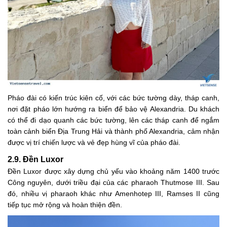
Pháo đài có kiến trúc kiên cố, với các bức tường dày, tháp canh,
nơi đặt pháo lớn hướng ra biển để bảo vệ Alexandria. Du khách
có thể đi dạo quanh các bức tường, lên các tháp canh để ngắm
toàn cảnh biển Địa Trung Hải và thành phố Alexandria, cảm nhận
được vị trí chiến lược và vẻ đẹp hùng vĩ của pháo đài.
2.9. Đền Luxor
Đền Luxor được xây dựng chủ yếu vào khoảng năm 1400 trước
Công nguyên, dưới triều đại của các pharaoh Thutmose III. Sau
đó, nhiều vị pharaoh khác như Amenhotep III, Ramses II cũng
tiếp tục mở rộng và hoàn thiện đền.