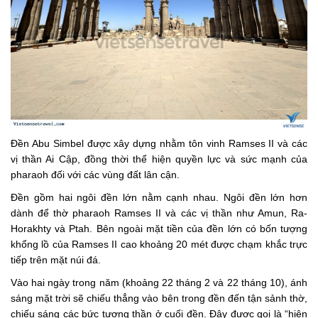
Đền Abu Simbel được xây dựng nhằm tôn vinh Ramses II và các
vị thần Ai Cập, đồng thời thể hiện quyền lực và sức mạnh của
pharaoh đối với các vùng đất lân cận.
Đền gồm hai ngôi đền lớn nằm cạnh nhau. Ngôi đền lớn hơn
dành để thờ pharaoh Ramses II và các vị thần như Amun, Ra-
Horakhty và Ptah. Bên ngoài mặt tiền của đền lớn có bốn tượng
khổng lồ của Ramses II cao khoảng 20 mét được chạm khắc trực
tiếp trên mặt núi đá.
Vào hai ngày trong năm (khoảng 22 tháng 2 và 22 tháng 10), ánh
sáng mặt trời sẽ chiếu thẳng vào bên trong đền đến tận sảnh thờ,
chiếu sáng các bức tượng thần ở cuối đền. Đây được gọi là “hiện