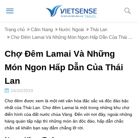
Trang chủ
Cẩm Nang
Nước Ngoài
Thái Lan
Chợ Đêm Lamai Và Những Món Ngon Hấp Dẫn Của Thái Lan
Chợ Đêm Lamai Và Những
Món Ngon Hấp Dẫn Của Thái
Lan
24/10/2019
Chợ đêm được xem là một nét văn hóa đặc sắc và độc đáo bậc
nhất của Thái Lan. Chợ đêm Lamai là một trong những khu chợ
điển hình của đất nước chùa Vàng. Đến với nơi đây, ngoài những
hàng quán tấp nập thì những món ăn độc đáo, hấp dẫn chắc
chắn sẽ khiến bạn say đắm chẳng lỡ rời.