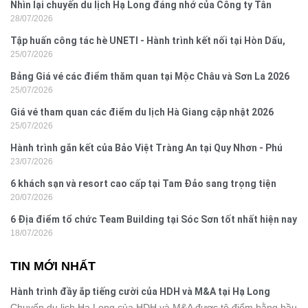
Nhìn lại chuyến du lịch Hạ Long đáng nhớ của Công ty Tân
28/07/2026
Hưng 2026
Tập huấn công tác hè UNETI - Hành trình kết nối tại Hòn Dấu,
25/07/2026
Đồ Sơn
Bảng Giá vé các điểm thăm quan tại Mộc Châu và Sơn La 2026
25/07/2026
Giá vé tham quan các điểm du lịch Hà Giang cập nhật 2026
25/07/2026
Hành trình gắn kết của Bảo Việt Tràng An tại Quy Nhơn - Phú
23/07/2026
Yên
6 khách sạn và resort cao cấp tại Tam Đảo sang trọng tiện
20/07/2026
nghi
6 Địa điểm tổ chức Team Building tại Sóc Sơn tốt nhất hiện nay
18/07/2026
TIN MỚI NHẤT
Hành trình đầy ắp tiếng cười của HDH và M&A tại Hạ Long
Chuyến du lịch Hạ Long của HDH và M&A được tô điểm bằng bầu