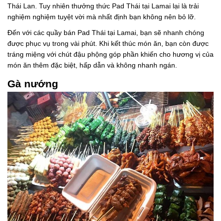
Thái Lan. Tuy nhiên thưởng thức Pad Thái tại Lamai lại là trải
nghiệm nghiệm tuyệt vời mà nhất định bạn không nên bỏ lỡ.
Đến với các quầy bán Pad Thái tại Lamai, bạn sẽ nhanh chóng
được phục vụ trong vài phút. Khi kết thúc món ăn, bạn còn được
tráng miệng với chút đậu phộng góp phần khiến cho hương vị của
món ăn thêm đặc biệt, hấp dẫn và không nhanh ngán.
Gà nướng