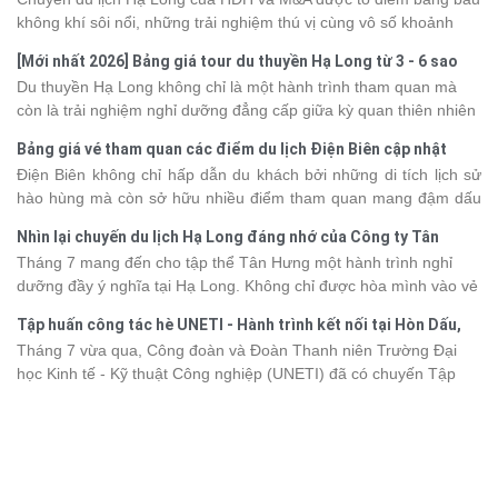
không khí sôi nổi, những trải nghiệm thú vị cùng vô số khoảnh
khắc đáng nhớ. Từ vẻ đẹp của kỳ quan thiên nhiên đến những
[Mới nhất 2026] Bảng giá tour du thuyền Hạ Long từ 3 - 6 sao
phút giây đồng hành bên nhau, tất cả đã tạo nên một chuyến đi
Du thuyền Hạ Long không chỉ là một hành trình tham quan mà
tràn đầy cảm xúc và dấu ấn khó quên.
còn là trải nghiệm nghỉ dưỡng đẳng cấp giữa kỳ quan thiên nhiên
thế giới. Tuy nhiên, mỗi hạng du thuyền sẽ có mức giá và dịch vụ
Bảng giá vé tham quan các điểm du lịch Điện Biên cập nhật
khác nhau, khiến nhiều du khách băn khoăn khi lựa chọn. Bài viết
2026
Điện Biên không chỉ hấp dẫn du khách bởi những di tích lịch sử
dưới đây sẽ cập nhật bảng giá tour du thuyền Hạ Long mới nhất
hào hùng mà còn sở hữu nhiều điểm tham quan mang đậm dấu
2026 từ 3 - 6 sao, giúp bạn dễ dàng so sánh và tìm được hành
ấn văn hóa và thiên nhiên Tây Bắc. Nếu đang lên kế hoạch khám
trình phù hợp với nhu cầu cũng như ngân sách.
Nhìn lại chuyến du lịch Hạ Long đáng nhớ của Công ty Tân
phá vùng đất này, việc cập nhật trước giá vé sẽ giúp bạn chủ
Hưng 2026
Tháng 7 mang đến cho tập thể Tân Hưng một hành trình nghỉ
động hơn trong lịch trình và chi phí. Cùng Vietsense Travel tham
dưỡng đầy ý nghĩa tại Hạ Long. Không chỉ được hòa mình vào vẻ
khảo bảng giá vé tham quan các điểm
du lịch Điện Biên
mới nhất
đẹp của di sản thiên nhiên thế giới, các thành viên còn có dịp gắn
năm 2026 ngay dưới đây.
Tập huấn công tác hè UNETI - Hành trình kết nối tại Hòn Dấu,
kết, sẻ chia và lưu giữ nhiều khoảnh khắc đáng nhớ. Hãy cùng
Đồ Sơn
Tháng 7 vừa qua, Công đoàn và Đoàn Thanh niên Trường Đại
nhìn lại chuyến đi ngập tràn niềm vui và những trải nghiệm khó
học Kinh tế - Kỹ thuật Công nghiệp (UNETI) đã có chuyến Tập
quên.
huấn công tác hè 2026 đầy ý nghĩa tại Hòn Dấu - Đồ Sơn. Không
chỉ là dịp nâng cao kỹ năng và chia sẻ kinh nghiệm công tác,
chương trình còn mang đến những hoạt động giao lưu sôi nổi,
góp phần gắn kết tập thể và lưu giữ nhiều kỷ niệm đáng nhớ.