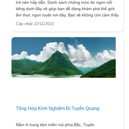
trở nên hấp dẫn. Danh sách những món ăn ngon nổi
tiếng dưới đây sẽ giúp bạn dễ dàng khám phá thế giới
ẩm thực ngon tuyệt nơi đây. Bạn sẽ không còn cảm thấy
băn khoăn ăn gì khi du lịch Tuyên Quang nữa? Thay
Cập nhật 22/11/2021
vào đó, bạn sẽ được thỏa thích thưởng thức những món
ăn độc đáo của vùng đất này.
Nhắc đến món ngon Tuyên Quang người ta không thể
không nhắc đến món bánh nếp nhân trứng kiến, rượu
ngô hay gỏi cá, thịt đen… Đây đều là những món ăn
dân dã, ngon miệng mà bạn nhất định phải thưởng
thức. .
Tổng Hợp Kinh Nghiệm Đi Tuyên Quang
Nằm ở trung tâm miền núi phía Bắc, Tuyên