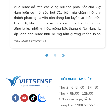
Mùa nước đổ trên các vùng núi cao phía Bắc của Việt
Nam luôn có một sức hút đặc biệt, níu chân những vị
khách phương xa vốn còn đang lưu luyến và thổn thức.
Tháng 6, khi những cơn mưa rào mùa hạ chút xuống
cũng là lúc những thửa ruộng bậc thang ở Na Hang lại
lấp lánh ánh nước như những tấm gương khổng lồ soi
chiếu dáng trời, dáng núi, tạo nên vẻ đẹp vô cùng quyến
Cập nhật 19/07/2021
rũ và đắm say đến lạ.
THỜI GIAN LÀM VIỆC
Thứ 2 - 6: 8h:00 - 17h:30
Thứ 7: 8h:00 - 12h:00
CN và các ngày lễ: Nghỉ
Tổng Đài: 1900 54 55 19