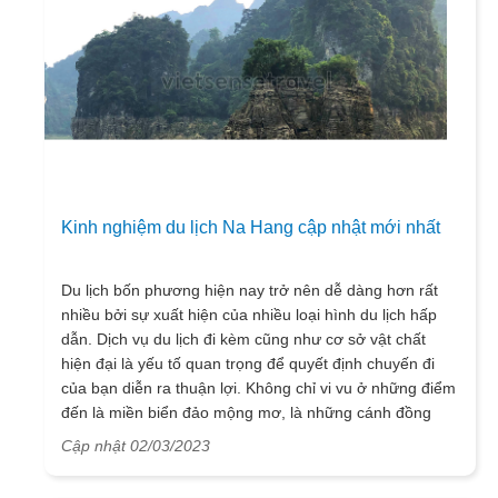
Kinh nghiệm du lịch Na Hang cập nhật mới nhất
Du lịch bốn phương hiện nay trở nên dễ dàng hơn rất
nhiều bởi sự xuất hiện của nhiều loại hình du lịch hấp
dẫn. Dịch vụ du lịch đi kèm cũng như cơ sở vật chất
hiện đại là yếu tố quan trọng để quyết định chuyến đi
của bạn diễn ra thuận lợi. Không chỉ vi vu ở những điểm
đến là miền biển đảo mộng mơ, là những cánh đồng
hoa bát ngát trải dài mà du khách có xu hướng tìm đến
Cập nhật 02/03/2023
nơi thiên nhiên hoang dã nhiều hơn. Đặc biệt trong
những năm trở lại đây thì du lịch vùng đất Na Hang trở