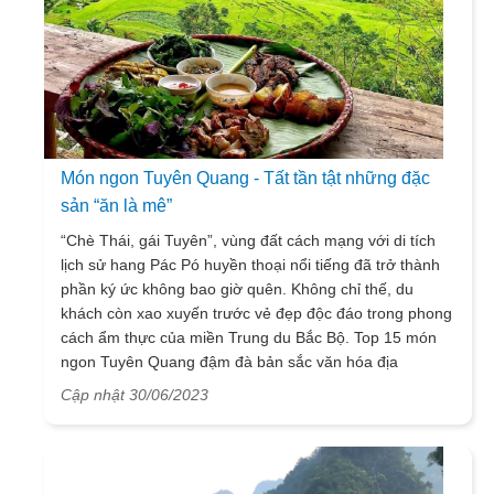
Món ngon Tuyên Quang - Tất tần tật những đặc
sản “ăn là mê”
“Chè Thái, gái Tuyên”, vùng đất cách mạng với di tích
lịch sử hang Pác Pó huyền thoại nổi tiếng đã trở thành
phần ký ức không bao giờ quên. Không chỉ thế, du
khách còn xao xuyến trước vẻ đẹp độc đáo trong phong
cách ẩm thực của miền Trung du Bắc Bộ. Top 15 món
ngon Tuyên Quang đậm đà bản sắc văn hóa địa
phương sau đây là gợi ý đến từ VietSense Travel cho
Cập nhật 30/06/2023
chuyến đi tương lai của bạn.