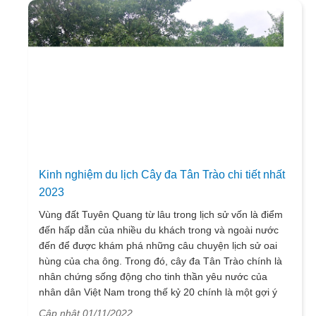
nên nổi bật và thu hút đông đảo người dân địa phương
cũng như du khách trong và ngoài nước. Cảnh đẹp ở
đây cực kỳ ấn tượng với những danh lam thắng cảnh
tuyệt vời. Thiên nhiên Na Hang đa dạng với nhiều loại
địa hình và hệ sinh thái vô cùng phong phú. Hơn hết,
bản sắc văn hóa vùng cao được khắc họa rõ nét trong
những lễ hội đặc sắc, những sự kiện nghệ thuật lừng
danh. Điển hình nhất và nổi trội nhất chính là nét ẩm
thực vùng cao độc lạ hấp dẫn mọi lứa tuổi. Hãy cùng
VietSense Travel đi sâu khám phá về vùng đất địa linh
nhân kiệt này cũng như lựa chọn được điểm đến tham
Kinh nghiệm du lịch Cây đa Tân Trào chi tiết nhất
quan, vui chơi phù hợp trong mỗi dịp lễ bạn nhé!
2023
Vùng đất Tuyên Quang từ lâu trong lịch sử vốn là điểm
đến hấp dẫn của nhiều du khách trong và ngoài nước
đến để được khám phá những câu chuyện lịch sử oai
hùng của cha ông. Trong đó, cây đa Tân Trào chính là
nhân chứng sống động cho tinh thần yêu nước của
nhân dân Việt Nam trong thế kỷ 20 chính là một gợi ý
thú vị cho du khách nếu muốn đặt chân đến mảnh đất
Cập nhật 01/11/2022