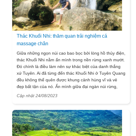
Thác Khuổi Nhi: thăm quan trải nghiệm cá
massage chân
Giữa những ngọn núi cao bao bọc bởi lòng hồ thủy điện,
thác Khuổi Nhi nằm ẩn mình trong nền rừng xanh mướt.
Đó chính là điều làm nên sự khác biệt của danh thắng
xứ Tuyên. Ai đã từng đến thác Khuổi Nhi ở Tuyên Quang
đều không thể quên được khung cảnh hùng vĩ và vẻ
đẹp bất tận của nó. Ẩn mình giữa đại ngàn núi rừng,
thác Khuổi Nhi mang vẻ đẹp thanh khiết hoang sơ, là
Cập nhật 24/08/2023
điểm đến thú vị cho những đôi chân ưa khám phá và
hãy tìm hiểu con thác này trong bài viết dưới đây của
chúng tôi nhé!