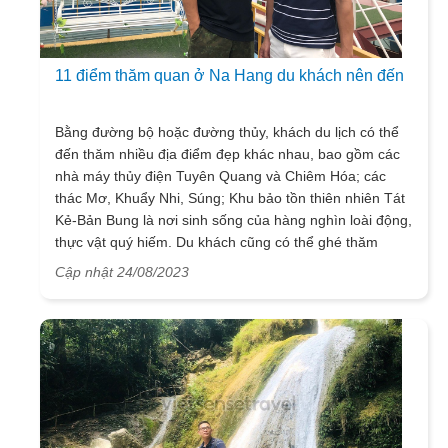
11 điểm thăm quan ở Na Hang du khách nên đến
Bằng đường bộ hoặc đường thủy, khách du lịch có thể
đến thăm nhiều địa điểm đẹp khác nhau, bao gồm các
nhà máy thủy điện Tuyên Quang và Chiêm Hóa; các
thác Mơ, Khuẩy Nhi, Súng; Khu bảo tồn thiên nhiên Tát
Kẻ-Bản Bung là nơi sinh sống của hàng nghìn loài động,
thực vật quý hiếm. Du khách cũng có thể ghé thăm
hang Phia vài, nơi các nhà khảo cổ đã khai quật được
Cập nhật 24/08/2023
hai ngôi mộ và dấu vết của một đống lửa có niên đại từ
thời kỳ đồ đá, cũng như hang Thẩm Choóng ở làng
Không Mây, nơi sinh sống của người tiền sử.