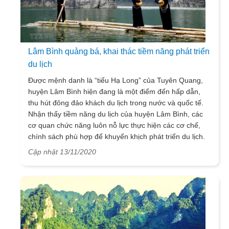
Lâm Bình quảng bá, khai thác tiềm năng phát triển
du lịch
Được mệnh danh là “tiểu Hạ Long” của Tuyên Quang,
huyện Lâm Bình hiện đang là một điểm đến hấp dẫn,
thu hút đông đảo khách du lịch trong nước và quốc tế.
Nhận thấy tiềm năng du lịch của huyện Lâm Bình, các
cơ quan chức năng luôn nỗ lực thực hiện các cơ chế,
chính sách phù hợp để khuyến khịch phát triển du lịch.
Vừa qua, Nghị quyết Đại hội Đảng bộ huyện Lâm Bình
Cập nhật 13/11/2020
lần thứ I, nhiệm kỳ 2015 – 2020 đã đề ra 16 chỉ tiêu, 3
nhiệm vụ trọng tâm, trong đó đặc biệt đề cập đến việc
tập trung phát triển du lịch trở thành ngành kinh tế quan
trọng của huyện.