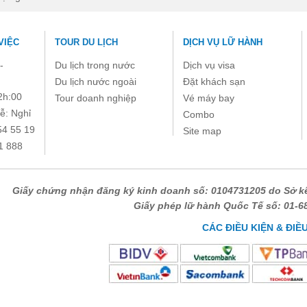
VIỆC
TOUR DU LỊCH
DỊCH VỤ LỮ HÀNH
-
Du lịch trong nước
Dịch vụ visa
Du lịch nước ngoài
Đặt khách sạn
2h:00
Tour doanh nghiệp
Vé máy bay
ễ: Nghỉ
Combo
54 55 19
Site map
1 888
Giấy chứng nhận đăng ký kinh doanh số: 0104731205 do Sở kế
Giấy phép lữ hành Quốc Tế số: 01-
CÁC ĐIỀU KIỆN & ĐIỀ