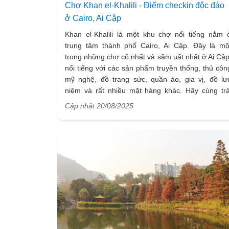
Chợ Khan el-Khalili - Điểm checkin độc đáo
ở Cairo, Ai Cập
Khan el-Khalili là một khu chợ nổi tiếng nằm 
trung tâm thành phố Cairo, Ai Cập. Đây là mộ
trong những chợ cổ nhất và sầm uất nhất ở Ai Cập
nổi tiếng với các sản phẩm truyền thống, thủ côn
mỹ nghệ, đồ trang sức, quần áo, gia vị, đồ lư
niệm và rất nhiều mặt hàng khác. Hãy cùng trả
nghiệm điểm check-in truyền thống độc đáo nà
Cập nhật 20/08/2025
trong chương trình
du lịch Ai Cập
mới nhất d
VietSense Travel đang mở bán và khởi hành the
series hàng tháng.