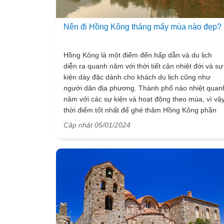
Nên đi Hồng Kông tháng mấy mùa nào đẹp?
Hồng Kông là một điểm đến hấp dẫn và du lịch
diễn ra quanh năm với thời tiết cận nhiệt đới và sự
kiện dày đặc dành cho khách du lịch cũng như
người dân địa phương. Thành phố náo nhiệt quan
năm với các sự kiện và hoạt động theo mùa, vì vậ
thời điểm tốt nhất để ghé thăm Hồng Kông phần
lớn phụ thuộc vào sở thích và niềm đam mê cá
Cập nhật 05/01/2024
nhân của bạn. Bài viết sau đây, chúng tôi nêu bật
thời tiết và những điều đáng mong đợi mỗi mùa
mỗi tháng ở Hồng Kông mà có thể hữu ích dành
cho kế hoạch kỳ nghỉ của bạn!