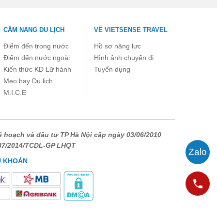
chọn này thì các bạn nhất định không nên bỏ qua
kinh nghiệm đi Koh Rong Samloem được Vietsense
travel tổng hợp ngay bài viết dưới đây nhé.
CẨM NANG DU LỊCH
VỀ VIETSENSE TRAVEL
Điểm đến trong nước
Hồ sơ năng lực
Điểm đến nước ngoài
Hình ảnh chuyến đi
Kiến thức KD Lữ hành
Tuyển dụng
Mẹo hay Du lịch
M.I.C.E
 hoạch và đầu tư TP Hà Nội cấp ngày 03/06/2010
687/2014/TCDL-GP LHQT
U KHOẢN