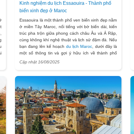
Kinh nghiệm du lịch Essaouira - Thành phố
biển xinh đẹp ở Maroc
ở
Essaouira là một thành phố ven biển xinh đẹp nằm
t
ở miền Tây Maroc, nổi tiếng với bờ biển dài, kiến
,
trúc pha trộn giữa phong cách châu Âu và Ả Rập,
g
cùng không khí nghệ thuật và lịch sử đậm đà. Nếu
u
bạn đang lên kế hoạch
du lịch Maroc
, dưới đây là
i
một số thông tin và gợi ý hữu ích về thành phố
y
biển Essaouira xinh đẹp.
Cập nhật 16/08/2025
o
o