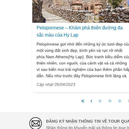
Peloponnese – Khám phá thiên đường đa
sắc màu của Hy Lạp
Pelopinnese gợi nhớ đến những ký ức tươi đẹp củ
một vùng đất xinh đẹp, bình yên và rực rỡ nhất
phía Nam Athens(Hy Lạp). Bức tranh kiều diễm củ
thiên nhiên, con người, của cảnh vật và cả những
vì sao biến mọi trải nghiệm của bạn thêm phần hấ
dẫn. Nếu như trước đây Pelopinnese tĩnh lặng và
không mấy sôi động thì những năm gần đây với s
Cập nhật 05/04/2023
phát triển mạnh mẽ của du lịch mà nó ngày càng
trở nên đông đúc, nhộn nhịp. VietSense Travel sẽ
là cầu nối mang đến bạn những thông tin hấp dẫn
về chuyến du lịch Pelopinnese trên hành trình, hãy
theo dõi và thường xuyên cập nhật những nội dun
mới nhất của chúng tôi nhé!
ĐĂNG KÝ NHẬN THÔNG TIN VỀ TOUR QUA
Nhận thông tin khuyến mãi và thông tin tour t