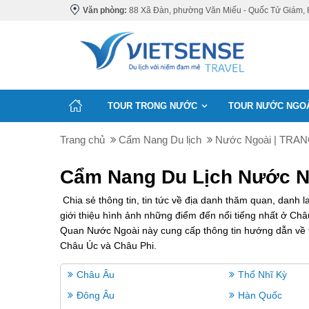
Văn phòng:
88 Xã Đàn, phường Văn Miếu - Quốc Tử Giám, 
TOUR TRONG NƯỚC
TOUR NƯỚC NGO
Trang chủ
Cẩm Nang Du lịch
Nước Ngoài | TRAN
Cẩm Nang Du Lịch Nước N
Chia sẻ thông tin, tin tức về địa danh thăm quan, danh
giới thiệu hình ảnh những điểm đến nổi tiếng nhất ở C
Quan Nước Ngoài này cung cấp thông tin hướng dẫn về th
Châu Úc và Châu Phi.
Châu Âu
Thổ Nhĩ Kỳ
Đông Âu
Hàn Quốc