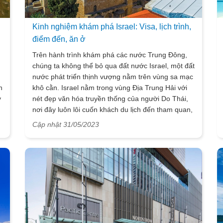
Kinh nghiệm khám phá Israel: Visa, lịch trình,
điểm đến, ăn ở
Trên hành trình khám phá các nước Trung Đông,
chúng ta không thể bỏ qua đất nước Israel, một đất
nước phát triển thịnh vượng nằm trên vùng sa mạc
h
khô cằn. Israel nằm trong vùng Địa Trung Hải với
y
nét đẹp văn hóa truyền thống của người Do Thái,
nơi đây luôn lôi cuốn khách du lịch đến tham quan,
khám phá với những điều mới mẻ vô vùng hấp
Cập nhật 31/05/2023
dẫn. Mặc dù nằm trong vùng chiến tranh ác liệt
nhưng Israel luôn là điểm đến được đông đảo
khách du lịch quốc tế biết đến. Hãy để Vietsense
travel chia sẻ một số kinh nghiệm du lịch Israel,
trước khi chúng ta lên đường khám phá Israel.