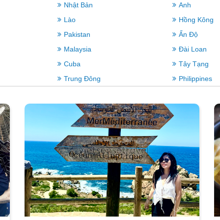
Nhật Bản
Anh
Lào
Hồng Kông
Pakistan
Ấn Độ
Malaysia
Đài Loan
Cuba
Tây Tạng
Trung Đông
Philippines