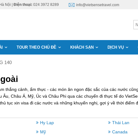
Hà Nội |
Điện thoại:
024 3972 8289
info@vietsensetravel.com
ÀI
TOUR THEO CHỦ ĐỀ
KHÁCH SẠN
DỊCH VỤ
G 140
goài
 lam thắng cảnh, ẩm thực - các món ăn ngon đặc sắc của các nước cũng
hâu Âu, Châu Á, Mỹ, Úc và Châu Phi qua các chuyến đi thực tế do Vie
ủ tục xin visa đi các nước và những khuyến nghị, gợi ý về thời điểm 
Hy Lạp
Thái Lan
Mỹ
Canada