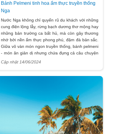
Bánh Pelmeni tinh hoa ẩm thực truyền thống
Nga
Nước Nga không chỉ quyến rũ du khách với những
cung điện lộng lẫy, rừng bạch dương thơ mộng hay
những bản trường ca bất hủ, mà còn gây thương
nhớ bởi nền ẩm thực phong phú, đậm đà bản sắc.
Giữa vô vàn món ngon truyền thống, bánh pelmeni
- món ăn giản dị nhưng chứa đựng cả câu chuyện
văn hóa được xem như “linh hồn” của ẩm thực xứ
Cập nhật 14/06/2024
sở bạch dương. Trong bài viết này, hãy cùng
Vietsense Travel khám phá nguồn gốc, cách
thưởng thức chuẩn vị và những địa điểm ăn
Pelmeni ngon nhất khi du lịch Nga nhé!