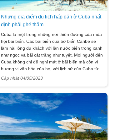
Những địa điểm du lịch hấp dẫn ở Cuba nhất
định phải ghé thăm
Cuba là một trong những nơi thiên đường của mùa
hội bãi biển. Các bãi biển của bờ biển Caribe sẽ
làm hài lòng du khách với làn nước biển trong xanh
như ngọc và bãi cát trắng như tuyết. Mọi người đến
Cuba không chỉ để nghỉ mát ở bãi biển mà còn vì
hương vị văn hóa của họ, với lịch sử của Cuba từ
nguồn gốc của nó, khi các bộ lạc da đỏ sinh sống ở
Cập nhật 04/05/2023
thời kỳ hiện đại hóa với các công viên và đại
lộ. Cuba - Hòn đảo này có hình dạng của một con
cá sấu và nổi tiếng với những bãi biển đẹp, rạn san
hô, xì gà, rượu rum và những ngọn núi. Khiêu vũ
đồng nghĩa với quốc gia này và một nền văn hóa
và di sản phong phú tô điểm cho đất nước. Một lịch
sử phong phú và cảnh quan thiên nhiên đáng yêu
vẫy gọi du khách hết lần này đến quốc gia này. Mỗi
khách du lịch tự hỏi có những gì để xem ở Cuba?.