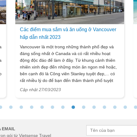
Các điểm mua sắm và ăn uống ở Vancouver
hấp dẫn nhất 2023
a
Vancouver là một trong những thành phố đẹp và
đáng sống nhất ở Canada và có rất nhiều hoạt
a
động độc đáo để làm ở đây. Từ khung cảnh thiên
nhiên xinh đẹp đến những món ăn ngon mê hoặc,
p
bên cạnh đó là Công viên Stanley tuyệt đẹp,... có
rất nhiều lý do để bạn đến thăm thành phố tuyệt
ự
vời này. Vancouver còn nhiều địa điểm để bạn tha
Cập nhật 27/03/2023
hồ dạo chơi và mua sắm. hãy lên kế hoạch một
cách tỉ mỉ ngoài những nơi bạn muốn đến thì các
món ăn nên thử và các địa điểm mua sắm cũng vô
cùng quan trọng.
g
 EMAIL
rọn gói từ Vietsense Travel