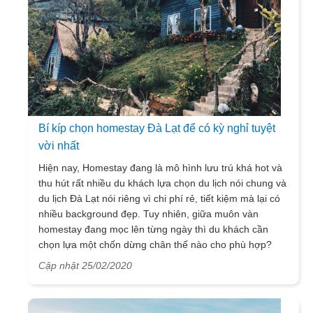
Bí kíp chọn homestay Đà Lạt để có kỳ nghỉ tuyệt
vời nhất
Hiện nay, Homestay đang là mô hình lưu trú khá hot và
thu hút rất nhiều du khách lựa chọn du lịch nói chung và
du lịch Đà Lạt nói riêng vì chi phí rẻ, tiết kiệm mà lại có
nhiều background đẹp. Tuy nhiên, giữa muôn vàn
homestay đang mọc lên từng ngày thì du khách cần
chọn lựa một chốn dừng chân thế nào cho phù hợp?
Điều này cần phải xét trên nhiều yếu tố như là đối
Cập nhật 25/02/2020
tượng, phong cách decor bắt trend hay vị trí thuận lợi…
Bài viết dưới đây chính là những bí quyết giúp lựa chọn
một homestay phù hợp mà bạn có thể tham khảo khi du