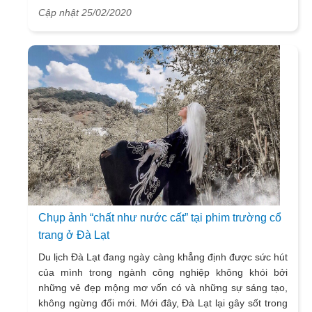
chính là địa điểm “sốt sình sình” nhất gần đây, và được
Cập nhật 25/02/2020
nhiều bạn trẻ “săn đón”.
Chụp ảnh “chất như nước cất” tại phim trường cổ
trang ở Đà Lạt
Du lịch Đà Lạt đang ngày càng khẳng định được sức hút
của mình trong ngành công nghiệp không khói bởi
những vẻ đẹp mộng mơ vốn có và những sự sáng tạo,
không ngừng đổi mới. Mới đây, Đà Lạt lại gây sốt trong