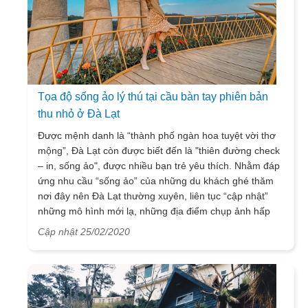
Tọa độ sống ảo lý thú tại cầu bàn tay phiên bản
thu nhỏ ở Đà Lạt
Được mệnh danh là “thành phố ngàn hoa tuyệt vời thơ
mộng”, Đà Lạt còn được biết đến là "thiên đường check
– in, sống ảo", được nhiều bạn trẻ yêu thích. Nhằm đáp
ứng nhu cầu “sống ảo” của những du khách ghé thăm
nơi đây nên Đà Lạt thường xuyên, liên tục “cập nhật”
những mô hình mới lạ, những địa điểm chụp ảnh hấp
dẫn. Một trong những tọa độ check – in mới, được giới
Cập nhật 25/02/2020
trẻ săn tìm năm 2020 tại Đà Lạt chính là cây cầu bàn
tay mô phỏng cầu Vàng Đà Nẵng.