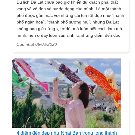
Du lịch Đà Lạt chưa bao giờ khiến du khách phải thất
vọng về vẻ đẹp và sự đa dạng của mình. Là một thành
phố được gắn mác với những cái tên rất đẹp như “thành
phố ngàn hoa”, “thành phố sương mù”, nhưng Đà Lạt
không bao giờ dừng lại ở đó, mà luôn biết cách làm mới
mình, nên ở đây luôn sản sinh ra những điểm đến độc
đáo, thu hút. Kombi Land, vùng đất xương rồng lấy cảm
Cập nhật 05/02/2020
hứng từ sa mạc, mới “mọc lên” tại Đà Lạt (Lâm Đồng)
được mong chờ sẽ hấp dẫn nhiều tín đồ du lịch tới đây
check-in.
4 điểm đến đẹp như Nhật Bản trong lòng thành