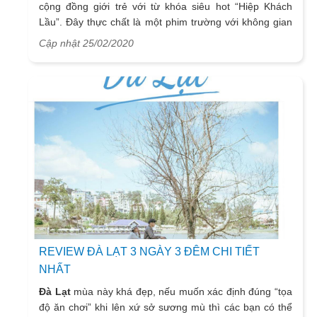
cộng đồng giới trẻ với từ khóa siêu hot “Hiệp Khách
Lầu”. Đây thực chất là một phim trường với không gian
vườn trúc đậm chất cổ trang và sở hữu nhiều góc "sống
Cập nhật 25/02/2020
ảo" thần thánh.
REVIEW ĐÀ LẠT 3 NGÀY 3 ĐÊM CHI TIẾT
NHẤT
Đà Lạt
mùa này khá đẹp, nếu muốn xác định đúng “tọa
độ ăn chơi” khi lên xứ sở sương mù thì các bạn có thể