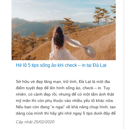
lịch Đà Lạt.
Hé lộ 5 tips sống ảo khi check – in tại Đà Lạt
Sở hữu vẻ đẹp lãng mạn, trữ tình, Đà Lạt là một địa
điểm tuyệt đẹp để lên hình sống ảo, check – in. Tuy
nhiên, có cảnh đẹp rồi, nhưng để có một tấm ảnh thật
mỹ mãn thì còn phụ thuộc vào nhiều yếu tố khác nữa.
Nếu bạn còn đang “e ngại” về khả năng chụp hình, tạo
dáng của mình thì hãy ghi nhớ ngay 5 tips dưới đây để
có được những tấm hình nghìn like các bạn nhé.
Cập nhật 25/02/2020