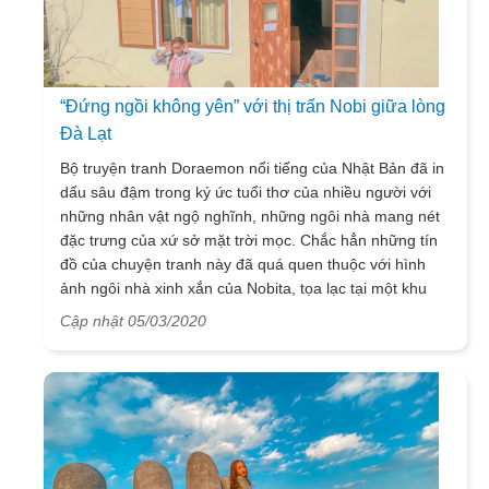
“Đứng ngồi không yên” với thị trấn Nobi giữa lòng
Đà Lạt
Bộ truyện tranh Doraemon nổi tiếng của Nhật Bản đã in
dấu sâu đậm trong ký ức tuổi thơ của nhiều người với
những nhân vật ngộ nghĩnh, những ngôi nhà mang nét
đặc trưng của xứ sở mặt trời mọc. Chắc hẳn những tín
đồ của chuyện tranh này đã quá quen thuộc với hình
ảnh ngôi nhà xinh xắn của Nobita, tọa lạc tại một khu
ngoại ô thủ đô Tokyo. Ngày nay, bạn hoàn toàn có thể
Cập nhật 05/03/2020
tìm lại thế giới tuổi thơ ấy với những ngôi nhà kiểu Nhật,
bờ tường, cánh cửa quen thuộc trong truyện tại Thị Trấn
NOBI ở Đà Lạt. Sở hữu phông nền “sống ảo” cực chất,
lấy ý tưởng từ truyện Doraemon, tổ hợp homestay, cà
phê và điểm check-in ở Đà Lạt này chắc hẳn sẽ đem
đến cho bạn nhiều điều thích thú.