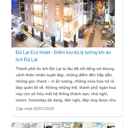
Đà Lạt Eco Hotel - Điểm lưu trú lý tưởng khi du
lịch Đà Lạt
Thành phố du lịch Đà Lạt từ lâu đã nổi tiếng với khung
cảnh thiên nhiên tuyệt đẹp, những điểm đến hấp dẫn,
những góc check – in ấn tượng, những mùa hoa nở rộ
đẹp quên lối về. Không những thế, thành phố ngàn hoa
này còn sở hữu một hệ thống khách sạn, nhà nghỉ,
resort, homestay đa dạng, tiện nghi, đáp ứng được nhu
cầu của đông đảo khách du lịch Đà Lạt mỗi năm. Nếu
Cập nhật 02/07/2020
bạn còn đang băn khoăn không biết chọn nơi lưu trú
nào cho phù hợp khi du lịch Đà Lạt, thì có thể cân nhắc
Đà Lạt Eco Hotel – nơi lưu trú tiện nghi mà giá cả lại