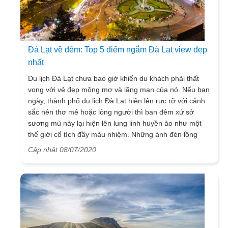
Đà Lạt về đêm: Top 5 điểm ngắm Đà Lạt view đẹp
nhất
Du lịch Đà Lạt chưa bao giờ khiến du khách phải thất
vọng với vẻ đẹp mộng mơ và lãng mạn của nó. Nếu ban
ngày, thành phố du lịch Đà Lạt hiện lên rực rỡ với cảnh
sắc nên thơ mê hoặc lòng người thì ban đêm xứ sở
sương mù này lại hiện lên lung linh huyền ảo như một
thế giới cổ tích đầy màu nhiệm. Những ánh đèn lồng
vườn hoa bừng sáng cả thung lũng Trại Mát, hay màu
Cập nhật 08/07/2020
sắc lấp lánh khi thành phố lên đèn,...tất cả tạo nên một
vẻ đẹp sống động, hấp dẫn và có sức lay động vô cùng.
Để cảm nhận rõ hơn vẻ đẹp của thành phố Đà Lạt về
đêm, Vietsense Travel xin giới thiệu đến du khách top 5
điểm ngắm Đà Lạt view đẹp nhất trong bài viết dưới đây.