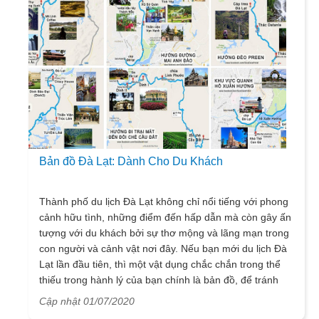
hợp lý. Cùng Vietsense Travel khám phá điểm lưu trú
này trong bài viết dưới đây nhé!
Bản đồ Đà Lạt: Dành Cho Du Khách
Thành phố du lịch Đà Lạt không chỉ nổi tiếng với phong
cảnh hữu tình, những điểm đến hấp dẫn mà còn gây ấn
tượng với du khách bởi sự thơ mộng và lãng mạn trong
con người và cảnh vật nơi đây. Nếu bạn mới du lịch Đà
Lạt lần đầu tiên, thì một vật dụng chắc chắn trong thể
thiếu trong hành lý của bạn chính là bản đồ, để tránh
gặp tình trạng lạc đường, gây mất nhiều thời gian trong
Cập nhật 01/07/2020
khi di chuyển đến các điểm du lịch Đà Lạt. Để trang bị