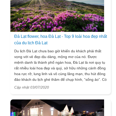
Đà Lạt flower, hoa Đà Lạt - Top 9 loài hoa đẹp nhất
của du lịch Đà Lạt
Du lịch Đà Lạt chưa bao giờ khiến du khách phải thất
vọng với vẻ đẹp dịu dàng, mộng mơ của nó. Được
mệnh danh là thành phố ngàn hoa, Đà Lạt là nơi quy tụ
rất nhiều loài hoa đẹp và quý, sở hữu những cánh đồng
hoa rực rỡ, lung linh và vô cùng lãng mạn, thu hút đông
đảo khách du lịch ghé thăm để chụp hình, “sống ảo”. Có
lẽ phải du lịch Đà Lạt, ghé thăm một lần những vườn
Cập nhật 03/07/2020
hoa lộng lẫy kia, bạn mới có thể cảm nhận được hết vẻ
đẹp tuyệt diệu của nó. Ngay bây giờ, hãy cùng
Vietsense Travel điểm danh những sắc hoa được yêu
thích nhất ở thành phố du lịch Đà Lạt các bạn nhé!