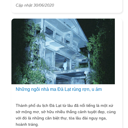
lịch Đà Lạt những giây phút thư giãn tuyệt vời và thoải
Cập nhật 30/06/2020
mái nhất. Một trong những khu resort nổi bật nhất ở đây
phải kể đến chính là Đà Lạt Wonder Resort. Nơi được
đánh giá là sang trọng, đẳng cấp và sở hữu hồ bơi vô
cực có view tuyệt đẹp, gây bão toàn thành phố du lịch
Đà Lạt.
Những ngôi nhà ma Đà Lạt rùng rợn, u ám
Thành phố du lịch Đà Lạt từ lâu đã nổi tiếng là một xứ
sở mộng mơ, sở hữu nhiều thắng cảnh tuyệt đẹp, cùng
với đó là những căn biệt thự, tòa lâu đài nguy nga,
hoành tráng.