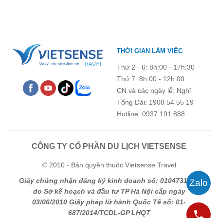
tham quan các điểm du lịch ở Sơn La 2026 mới nhất ngay dưới
đây.
THỜI GIAN LÀM VIỆC
Thứ 2 - 6: 8h:00 - 17h:30
Thứ 7: 8h:00 - 12h:00
CN và các ngày lễ: Nghỉ
Tổng Đài: 1900 54 55 19
Hotline: 0937 191 888
CÔNG TY CỔ PHẦN DU LỊCH VIETSENSE
© 2010 - Bản quyền thuộc Vietsense Travel
Giấy chứng nhận đăng ký kinh doanh số: 0104731205
do Sở kế hoạch và đầu tư TP Hà Nội cấp ngày
03/06/2010 Giấy phép lữ hành Quốc Tế số: 01-
687/2014/TCDL-GP LHQT