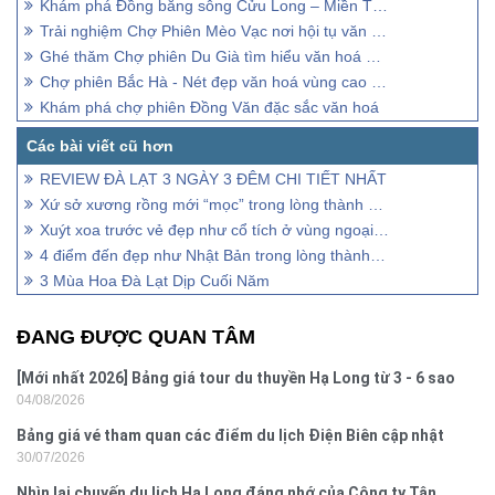
Khám phá Đồng bằng sông Cửu Long – Miền Tây sông nước
Trải nghiệm Chợ Phiên Mèo Vạc nơi hội tụ văn hoá vùng cao
Ghé thăm Chợ phiên Du Già tìm hiểu văn hoá dân tộc vùng cao
Chợ phiên Bắc Hà - Nét đẹp văn hoá vùng cao Tây Bắc
Khám phá chợ phiên Đồng Văn đặc sắc văn hoá
REVIEW ĐÀ LẠT 3 NGÀY 3 ĐÊM CHI TIẾT NHẤT
Xứ sở xương rồng mới “mọc” trong lòng thành phố Đà Lạt
Xuýt xoa trước vẻ đẹp như cổ tích ở vùng ngoại ô Đà Lạt
4 điểm đến đẹp như Nhật Bản trong lòng thành phố Đà Lạt
3 Mùa Hoa Đà Lạt Dịp Cuối Năm
ĐANG ĐƯỢC QUAN TÂM
[Mới nhất 2026] Bảng giá tour du thuyền Hạ Long từ 3 - 6 sao
04/08/2026
Bảng giá vé tham quan các điểm du lịch Điện Biên cập nhật
30/07/2026
2026
Nhìn lại chuyến du lịch Hạ Long đáng nhớ của Công ty Tân