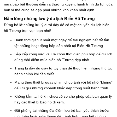
mưa bão bất thường diễn ra thường xuyên, hành trình du lịch của
bạn vì thế cũng sẽ gặp phải những khó khăn nhất định.
Nằm lòng những lưu ý du lịch Biển Hồ Tnưng
Đừng bỏ lỡ những lưu ý dưới đây để có một chuyến du lịch biển
hồ T'nưng trọn vẹn bạn nhé!
Dành thời gian ít nhất một ngày để trải nghiệm hết tất tần
tật những hoạt động hấp dẫn nhất tại Biển Hồ T'nưng.
Sắp xếp công việc và lựa chọn thời gian phù hợp để du lịch
đúng thời điểm mùa biển hồ T'nưng đẹp nhất.
Trang bị đầy đủ giấy tờ tùy thân để thực hiện những thủ tục
hành chính khi cần thiết.
Mang theo thiết bị quay phim, chụp ảnh với bộ nhớ “khủng”
để lưu giữ những khoảnh khắc đẹp trong suốt hành trình.
Không tắm tại hồ khi chưa có sự cho phép của ban quản lý
hay các thiết bị bảo hộ đi kèm.
Đặt phòng tại những địa điểm lưu trú bạn yêu thích trước
một tuần hoặc nửa tháng để tránh tình trạng hết phòng,