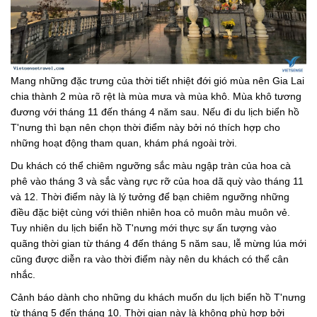
Mang những đặc trưng của thời tiết nhiệt đới gió mùa nên Gia Lai
chia thành 2 mùa rõ rệt là mùa mưa và mùa khô. Mùa khô tương
đương với tháng 11 đến tháng 4 năm sau. Nếu đi du lịch biển hồ
T'nưng thì bạn nên chọn thời điểm này bởi nó thích hợp cho
những hoạt động tham quan, khám phá ngoài trời.
Du khách có thể chiêm ngưỡng sắc màu ngập tràn của hoa cà
phê vào tháng 3 và sắc vàng rực rỡ của hoa dã quỳ vào tháng 11
và 12. Thời điểm này là lý tưởng để bạn chiêm ngưỡng những
điều đặc biệt cùng với thiên nhiên hoa cỏ muôn màu muôn vẻ.
Tuy nhiên du lịch biển hồ T'nưng mới thực sự ấn tượng vào
quãng thời gian từ tháng 4 đến tháng 5 năm sau, lễ mừng lúa mới
cũng được diễn ra vào thời điểm này nên du khách có thể cân
nhắc.
Cảnh báo dành cho những du khách muốn du lịch biển hồ T'nưng
từ tháng 5 đến tháng 10. Thời gian này là không phù hợp bởi