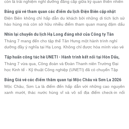
còn là trải nghiệm nghỉ dưỡng đẳng cấp giữa kỳ quan thiên nhiên
thế giới. Tuy nhiên, mỗi hạng du thuyền sẽ có mức giá và dịch vụ
Bảng giá vé tham quan các điểm du lịch Điện Biên cập nhật
khác nhau, khiến nhiều du khách băn khoăn khi lựa chọn. Bài viết
2026
Điện Biên không chỉ hấp dẫn du khách bởi những di tích lịch sử
dưới đây sẽ cập nhật bảng giá tour du thuyền Hạ Long mới nhất
hào hùng mà còn sở hữu nhiều điểm tham quan mang đậm dấu
2026 từ 3 - 6 sao, giúp bạn dễ dàng so sánh và tìm được hành
ấn văn hóa và thiên nhiên Tây Bắc. Nếu đang lên kế hoạch khám
trình phù hợp với nhu cầu cũng như ngân sách.
Nhìn lại chuyến du lịch Hạ Long đáng nhớ của Công ty Tân
phá vùng đất này, việc cập nhật trước giá vé sẽ giúp bạn chủ
Hưng 2026
Tháng 7 mang đến cho tập thể Tân Hưng một hành trình nghỉ
động hơn trong lịch trình và chi phí. Cùng Vietsense Travel tham
dưỡng đầy ý nghĩa tại Hạ Long. Không chỉ được hòa mình vào vẻ
khảo bảng giá vé tham quan các điểm
du lịch Điện Biên
mới nhất
đẹp của di sản thiên nhiên thế giới, các thành viên còn có dịp gắn
năm 2026 ngay dưới đây.
Tập huấn công tác hè UNETI - Hành trình kết nối tại Hòn Dấu,
kết, sẻ chia và lưu giữ nhiều khoảnh khắc đáng nhớ. Hãy cùng
Đồ Sơn
Tháng 7 vừa qua, Công đoàn và Đoàn Thanh niên Trường Đại
nhìn lại chuyến đi ngập tràn niềm vui và những trải nghiệm khó
học Kinh tế - Kỹ thuật Công nghiệp (UNETI) đã có chuyến Tập
quên.
huấn công tác hè 2026 đầy ý nghĩa tại Hòn Dấu - Đồ Sơn. Không
Bảng Giá vé các điểm thăm quan tại Mộc Châu và Sơn La 2026
chỉ là dịp nâng cao kỹ năng và chia sẻ kinh nghiệm công tác,
Mộc Châu, Sơn La là điểm đến hấp dẫn với những cao nguyên
chương trình còn mang đến những hoạt động giao lưu sôi nổi,
xanh mướt, thác nước hùng vĩ và vô số địa điểm check-in nổi
góp phần gắn kết tập thể và lưu giữ nhiều kỷ niệm đáng nhớ.
tiếng. Trước khi lên đường, việc cập nhật giá vé tham quan sẽ
giúp bạn chủ động hơn trong việc lên lịch trình và dự trù chi phí
du lịch Mộc Châu
. Cùng Vietsense Travel tham khảo bảng giá vé
tham quan các điểm du lịch ở Sơn La 2026 mới nhất ngay dưới
đây.