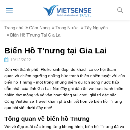
Trang chủ
Cẩm Nang
Trong Nước
Tây Nguyên
Biển Hồ T'nưng Tại Gia Lai
Biển Hồ T'nưng tại Gia Lai
19/12/2022
Đến với thành phố Pleiku xinh đẹp, du khách có cơ hội tham
quan và chiêm ngưỡng những bức tranh thiên nhiên tuyệt vời của
biển hồ T'nưng - một trong những điểm du lịch sông nước hấp
dẫn nhất của tỉnh Gia Lai. Nơi đây ghi dấu ấn với bức tranh thiên
nhiên thơ mộng và vô vàn hoạt động vui chơi, giải trí đặc sắc.
Cùng VietSense Travel khám phá chi tiết hơn về biển hồ T'nưng
qua bài viết dưới đây nhé!
Tổng quan về biển hồ Tnưng
Với vẻ đẹp xuất sắc trong từng khung hình, biển hồ T'nưng đã và