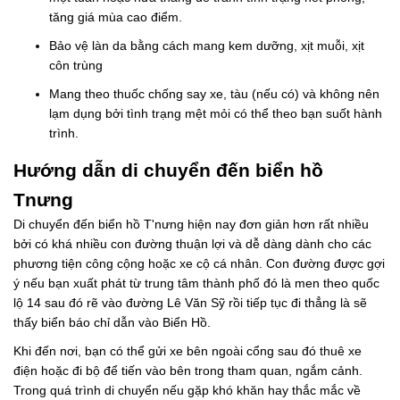
tăng giá mùa cao điểm.
Bảo vệ làn da bằng cách mang kem dưỡng, xịt muỗi, xịt
côn trùng
Mang theo thuốc chống say xe, tàu (nếu có) và không nên
lạm dụng bởi tình trạng mệt mỏi có thể theo bạn suốt hành
trình.
Hướng dẫn di chuyển đến biển hồ
Tnưng
Di chuyển đến biển hồ T'nưng hiện nay đơn giản hơn rất nhiều
bởi có khá nhiều con đường thuận lợi và dễ dàng dành cho các
phương tiện công cộng hoặc xe cộ cá nhân. Con đường được gợi
ý nếu bạn xuất phát từ trung tâm thành phố đó là men theo quốc
lộ 14 sau đó rẽ vào đường Lê Văn Sỹ rồi tiếp tục đi thẳng là sẽ
thấy biển báo chỉ dẫn vào Biển Hồ.
Khi đến nơi, bạn có thể gửi xe bên ngoài cổng sau đó thuê xe
điện hoặc đi bộ để tiến vào bên trong tham quan, ngắm cảnh.
Trong quá trình di chuyển nếu gặp khó khăn hay thắc mắc về