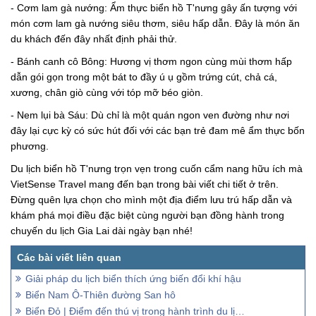
- Cơm lam gà nướng: Ẩm thực biển hồ T'nưng gây ấn tượng với
món cơm lam gà nướng siêu thơm, siêu hấp dẫn. Đây là món ăn
du khách đến đây nhất định phải thử.
- Bánh canh cô Bông: Hương vị thơm ngon cùng mùi thơm hấp
dẫn gói gọn trong một bát to đầy ú ụ gồm trứng cút, chả cá,
xương, chân giò cùng với tóp mỡ béo giòn.
- Nem lụi bà Sáu: Dù chỉ là một quán ngon ven đường như nơi
đây lại cực kỳ có sức hút đối với các bạn trẻ đam mê ẩm thực bốn
phương.
Du lịch biển hồ T'nưng trọn vẹn trong cuốn cẩm nang hữu ích mà
VietSense Travel mang đến bạn trong bài viết chi tiết ở trên.
Đừng quên lựa chọn cho mình một địa điểm lưu trú hấp dẫn và
khám phá mọi điều đặc biệt cùng người bạn đồng hành trong
chuyến du lịch Gia Lai dài ngày bạn nhé!
Giải pháp du lịch biển thích ứng biến đổi khí hậu
Biển Nam Ô-Thiên đường San hô
Biển Đỏ | Điểm đến thú vị trong hành trình du lịch Ai Cập