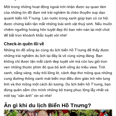
Một trong những hoạt động ngoài trời nhận được sự quan tâm
của những tín đồ đam mê trải nghiệm là chèo thuyền sup dạo
quanh biển hồ T'nưng. Làn nước trong xanh giúp bạn có cơ hội
được chứng kiến tận mắt những loài sinh vật thuỷ sinh. Nếu muốn
chiêm ngưỡng hoàng hôn tuyệt đẹp thì bạn nên nán lại một chút
để bắt trọn khoảnh khắc tuyệt vời nhé!
Check-in quên lối về
Những tín đồ sống ảo cùng du lịch biển hồ T'nưng để thấy được
những trải nghiệm du lịch tại đây là vô cùng xứng đáng. Bạn
không chỉ được tận mắt cảnh đẹp tuyệt vời mà còn lưu giữ trọn
vẹn những thước phim đó qua bộ ảnh sống ảo triệu view. Trời
xanh, nắng vàng, mây trôi lững lờ, cảnh đẹp thơ mộng qua những
cung đường thông xanh mát biến mọi điều đơn giản trở nên lung
linh và thơ mộng một cách ấn tượng. Du lịch biển hồ T'nưng, bạn
đừng quên sắm cho mình những bộ trang phục lộng lẫy nhất và
một tay “săn ảnh” xịn sò nhé!
Ăn gì khi du lịch Biển Hồ Tnưng?