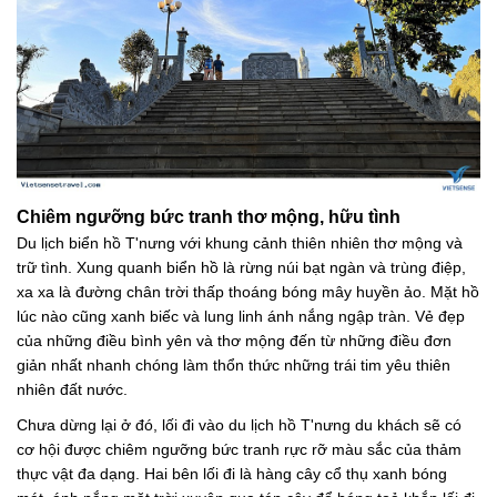
Chiêm ngưỡng bức tranh thơ mộng, hữu tình
Du lịch biển hồ T'nưng với khung cảnh thiên nhiên thơ mộng và
trữ tình. Xung quanh biển hồ là rừng núi bạt ngàn và trùng điệp,
xa xa là đường chân trời thấp thoáng bóng mây huyền ảo. Mặt hồ
lúc nào cũng xanh biếc và lung linh ánh nắng ngập tràn. Vẻ đẹp
của những điều bình yên và thơ mộng đến từ những điều đơn
giản nhất nhanh chóng làm thổn thức những trái tim yêu thiên
nhiên đất nước.
Chưa dừng lại ở đó, lối đi vào du lịch hồ T'nưng du khách sẽ có
cơ hội được chiêm ngưỡng bức tranh rực rỡ màu sắc của thảm
thực vật đa dạng. Hai bên lối đi là hàng cây cổ thụ xanh bóng