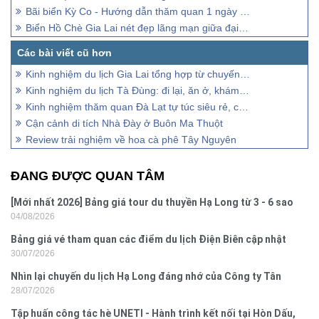
Bãi biển Kỳ Co - Hướng dẫn thăm quan 1 ngày chi tiết 2023
Biển Hồ Chè Gia Lai nét đẹp lãng mạn giữa đại ngàn
Kinh nghiệm du lịch Gia Lai tổng hợp từ chuyến đi thực tế
Kinh nghiệm du lịch Tà Đùng: đi lại, ăn ở, khám phá
Kinh nghiệm thăm quan Đà Lạt tự túc siêu rẻ, cực chill
Cận cảnh di tích Nhà Đày ở Buôn Ma Thuột
Review trải nghiệm về hoa cà phê Tây Nguyên
ĐANG ĐƯỢC QUAN TÂM
[Mới nhất 2026] Bảng giá tour du thuyền Hạ Long từ 3 - 6 sao
04/08/2026
Bảng giá vé tham quan các điểm du lịch Điện Biên cập nhật
30/07/2026
2026
Nhìn lại chuyến du lịch Hạ Long đáng nhớ của Công ty Tân
28/07/2026
Hưng 2026
Tập huấn công tác hè UNETI - Hành trình kết nối tại Hòn Dấu,