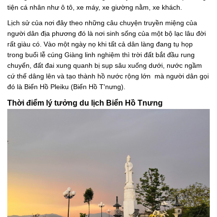
tiện cá nhân như ô tô, xe máy, xe giường nằm, xe khách.
Lịch sử của nơi đây theo những câu chuyện truyền miệng của
người dân địa phương đó là nơi sinh sống của một bộ lạc lâu đời
rất giàu có. Vào một ngày nọ khi tất cả dân làng đang tụ họp
trong buổi lễ cúng Giàng linh nghiệm thì trời đất bắt đầu rung
chuyển, đất đai xung quanh bị sụp sâu xuống dưới, nước ngầm
cứ thế dâng lên và tạo thành hồ nước rộng lớn mà người dân gọi
đó là Biển Hồ Pleiku (Biển Hồ T'nưng).
Thời điểm lý tưởng du lịch Biển Hồ Tnưng