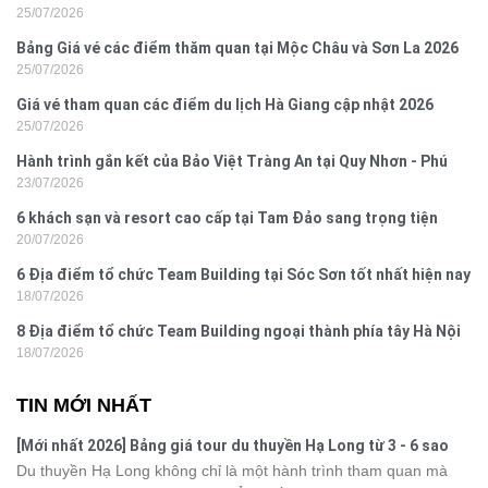
25/07/2026
Đồ Sơn
Bảng Giá vé các điểm thăm quan tại Mộc Châu và Sơn La 2026
25/07/2026
Giá vé tham quan các điểm du lịch Hà Giang cập nhật 2026
25/07/2026
Hành trình gắn kết của Bảo Việt Tràng An tại Quy Nhơn - Phú
23/07/2026
Yên
6 khách sạn và resort cao cấp tại Tam Đảo sang trọng tiện
20/07/2026
nghi
6 Địa điểm tổ chức Team Building tại Sóc Sơn tốt nhất hiện nay
18/07/2026
8 Địa điểm tổ chức Team Building ngoại thành phía tây Hà Nội
18/07/2026
TIN MỚI NHẤT
[Mới nhất 2026] Bảng giá tour du thuyền Hạ Long từ 3 - 6 sao
Du thuyền Hạ Long không chỉ là một hành trình tham quan mà