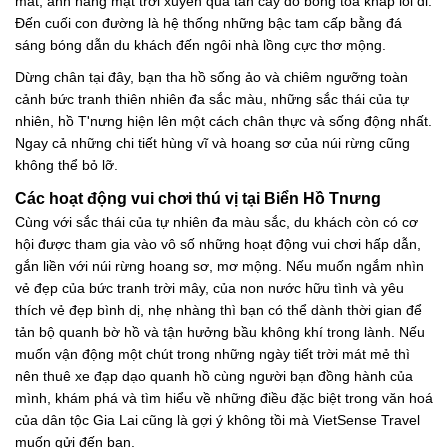
mát, ánh nắng mặt trời xuyên qua tán cây đổ bóng toả khắp lối đi.
Đến cuối con đường là hệ thống những bậc tam cấp bằng đá
sáng bóng dẫn du khách đến ngôi nhà lồng cực thơ mộng.
Dừng chân tại đây, bạn tha hồ sống ảo và chiêm ngưỡng toàn
cảnh bức tranh thiên nhiên đa sắc màu, những sắc thái của tự
nhiên, hồ T'nưng hiện lên một cách chân thực và sống động nhất.
Ngay cả những chi tiết hùng vĩ và hoang sơ của núi rừng cũng
không thể bỏ lỡ.
Các hoạt động vui chơi thú vị tại Biển Hồ Tnưng
Cùng với sắc thái của tự nhiên đa màu sắc, du khách còn có cơ
hội được tham gia vào vô số những hoạt động vui chơi hấp dẫn,
gắn liền với núi rừng hoang sơ, mơ mộng. Nếu muốn ngắm nhìn
vẻ đẹp của bức tranh trời mây, của non nước hữu tình và yêu
thích vẻ đẹp bình dị, nhẹ nhàng thì bạn có thể dành thời gian để
tản bộ quanh bờ hồ và tận hưởng bầu không khí trong lành. Nếu
muốn vận động một chút trong những ngày tiết trời mát mẻ thì
nên thuê xe đạp dạo quanh hồ cùng người bạn đồng hành của
mình, khám phá và tìm hiểu về những điều đặc biệt trong văn hoá
của dân tộc Gia Lai cũng là gợi ý không tồi mà VietSense Travel
muốn gửi đến bạn.