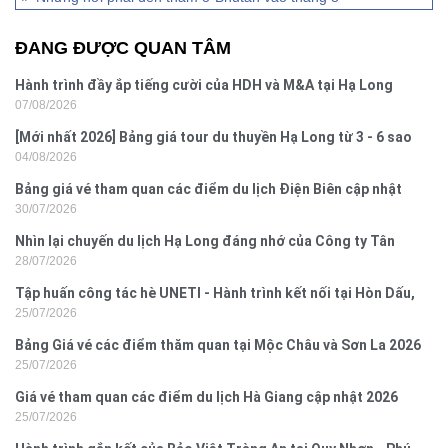
ĐANG ĐƯỢC QUAN TÂM
Hành trình đầy ắp tiếng cười của HDH và M&A tại Hạ Long
07/08/2026
[Mới nhất 2026] Bảng giá tour du thuyền Hạ Long từ 3 - 6 sao
04/08/2026
Bảng giá vé tham quan các điểm du lịch Điện Biên cập nhật
30/07/2026
2026
Nhìn lại chuyến du lịch Hạ Long đáng nhớ của Công ty Tân
28/07/2026
Hưng 2026
Tập huấn công tác hè UNETI - Hành trình kết nối tại Hòn Dấu,
25/07/2026
Đồ Sơn
Bảng Giá vé các điểm thăm quan tại Mộc Châu và Sơn La 2026
25/07/2026
Giá vé tham quan các điểm du lịch Hà Giang cập nhật 2026
25/07/2026