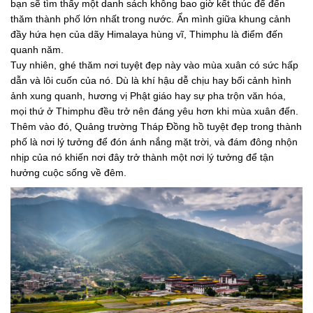
bạn sẽ tìm thấy một danh sách không bao giờ kết thúc để đến
thăm thành phố lớn nhất trong nước. Ẩn mình giữa khung cảnh
đầy hứa hẹn của dãy Himalaya hùng vĩ, Thimphu là điểm đến
quanh năm.
Tuy nhiên, ghé thăm nơi tuyệt đẹp này vào mùa xuân có sức hấp
dẫn và lôi cuốn của nó. Dù là khí hậu dễ chịu hay bối cảnh hình
ảnh xung quanh, hương vị Phật giáo hay sự pha trộn văn hóa,
mọi thứ ở Thimphu đều trở nên đáng yêu hơn khi mùa xuân đến.
Thêm vào đó, Quảng trường Tháp Đồng hồ tuyệt đẹp trong thành
phố là nơi lý tưởng để đón ánh nắng mặt trời, và đám đông nhộn
nhịp của nó khiến nơi đây trở thành một nơi lý tưởng để tận
hưởng cuộc sống về đêm.