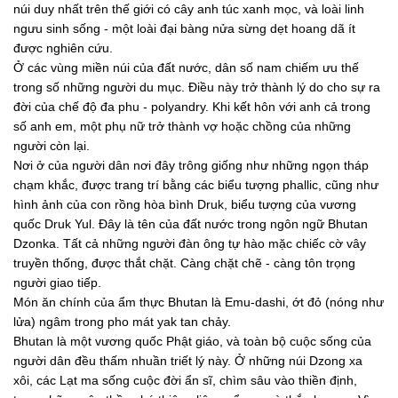
núi duy nhất trên thế giới có cây anh túc xanh mọc, và loài linh
ngưu sinh sống - một loài đại bàng nửa sừng dẹt hoang dã ít
được nghiên cứu.
Ở các vùng miền núi của đất nước, dân số nam chiếm ưu thế
trong số những người du mục. Điều này trở thành lý do cho sự ra
đời của chế độ đa phu - polyandry. Khi kết hôn với anh cả trong
số anh em, một phụ nữ trở thành vợ hoặc chồng của những
người còn lại.
Nơi ở của người dân nơi đây trông giống như những ngọn tháp
chạm khắc, được trang trí bằng các biểu tượng phallic, cũng như
hình ảnh của con rồng hòa bình Druk, biểu tượng của vương
quốc Druk Yul. Đây là tên của đất nước trong ngôn ngữ Bhutan
Dzonka. Tất cả những người đàn ông tự hào mặc chiếc cờ vây
truyền thống, được thắt chặt. Càng chặt chẽ - càng tôn trọng
người giao tiếp.
Món ăn chính của ẩm thực Bhutan là Emu-dashi, ớt đỏ (nóng như
lửa) ngâm trong pho mát yak tan chảy.
Bhutan là một vương quốc Phật giáo, và toàn bộ cuộc sống của
người dân đều thấm nhuần triết lý này. Ở những núi Dzong xa
xôi, các Lạt ma sống cuộc đời ẩn sĩ, chìm sâu vào thiền định,