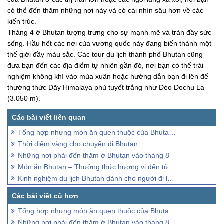
có thể đến thăm những nơi này và có cái nhìn sâu hơn về các
kiến trúc.
Tháng 4 ở Bhutan tượng trưng cho sự mạnh mẽ và tràn đầy sức
sống. Hầu hết các nơi của vương quốc này đang biến thành một
thế giới đầy màu sắc. Các tour du lịch thành phố Bhutan cũng
đưa bạn đến các địa điểm tự nhiên gần đó, nơi bạn có thể trải
nghiệm không khí vào mùa xuân hoặc hướng dẫn bạn đi lên để
thưởng thức Dãy Himalaya phủ tuyết trắng như Đèo Dochu La
(3.050 m).
Tổng hợp nhưng món ăn quen thuộc của Bhutan, và những đồ ăn truyền thống của Bhutan
Thời điểm vàng cho chuyến đi Bhutan
Những nơi phải đến thăm ở Bhutan vào tháng 8
Món ăn Bhutan – Thưởng thức hương vị đến từ đất nước hạnh phúc
Kinh nghiệm du lịch Bhutan dành cho người đi lần đầu
Tổng hợp nhưng món ăn quen thuộc của Bhutan, và những đồ ăn truyền thống của Bhutan
Những nơi phải đến thăm ở Bhutan vào tháng 8