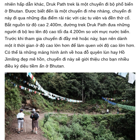
nhiên hấp dẫn khác, Druk Path trek là một chuyến đi bộ phổ biến
ở Bhutan. Được biết đến là một chuyến đi nhẹ nhàng, chuyến đi
này đi qua những địa điểm rải rác với các tu viện và đền thờ cổ.
Bắt nguồn từ độ cao 2.400m, đường trek Druk Path đưa những
người đi bộ leo lên độ cao tối đa 4.200m so với mực nước biển.
Trước khi tham gia chuyến đi đầy mê hoặc này, bạn nên dành
một ít thời gian ở độ cao lớn hơn để làm quen với độ cao lớn hơn.
Có thể là những mảng hình ảnh về hoa đỗ quyên lùn hay Hồ
Jimiling đẹp mê hồn, chuyến đi này sẽ giới thiệu cho bạn nhiều
điều kỳ diệu tiềm ẩn ở Bhutan.