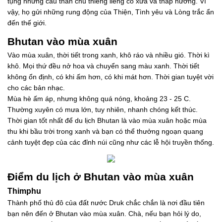
tụng những câu thần chú thiêng liêng cổ xưa và thắp hương. Vì
vậy, họ gửi những rung động của Thiện, Tình yêu và Lòng trắc ẩn
đến thế giới.
Bhutan vào mùa xuân
Vào mùa xuân, thời tiết trong xanh, khô ráo và nhiều gió. Thời kì
khô. Mọi thứ đều nở hoa và chuyển sang màu xanh. Thời tiết
không ổn định, có khi ấm hơn, có khi mát hơn. Thời gian tuyệt vời
cho các bản nhạc.
Mùa hè ấm áp, nhưng không quá nóng, khoảng 23 - 25 C.
Thường xuyên có mưa lớn, tuy nhiên, nhanh chóng kết thúc.
Thời gian tốt nhất để du lịch Bhutan là vào mùa xuân hoặc mùa
thu khi bầu trời trong xanh và bạn có thể thưởng ngoạn quang
cảnh tuyệt đẹp của các đỉnh núi cũng như các lễ hội truyền thống.
Điểm du lịch ở Bhutan vào mùa xuân
Thimphu
Thành phố thủ đô của đất nước Druk chắc chắn là nơi đầu tiên
bạn nên đến ở Bhutan vào mùa xuân. Chà, nếu bạn hỏi lý do,