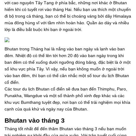
với cao nguyên Tây Tạng ở phía bắc, những nơi khác ở Bhutan
hiếm khi có tuyết rơi vào tháng Hai. Nếu bạn ưa thích một chuyến
đi bộ trong cả tháng, bạn có thể bị choáng váng bởi dãy Himalaya
mùa đông hùng vĩ với tầm nhìn hoàn hảo. Quần áo dày và nhiều
lớp là điều bắt buộc khi bạn ở ngoài trời.
Bhutan trong Tháng hai là nắng vào ban ngày và lạnh vào ban
đêm. Nhiệt độ có thể lên tới hơn 20 độ vào ban ngày trong khi
ban đêm có thể xuống dưới ngưỡng đóng băng, đặc biệt là ở một
số khu vực phía Tây. Vì vậy, nếu bạn không muốn ở ngoài trời
vào ban đêm, thì bạn có thể cân nhắc một số tour du lịch Bhutan
cổ điển.
Các tour du lịch Bhutan cổ điển sẽ đưa bạn đến Thimphu, Paro,
Punakha, Wangdue và một số thành phố xinh đẹp khác và các
khu vực Bumthang tuyệt đẹp, nơi bạn có thể trải nghiệm mọi khía
cạnh của quá khứ và ngày nay của Bhutan.
Bhutan vào tháng 3
Tháng tốt nhất để đến thăm Bhutan vào tháng 3 nếu bạn muốn
trải nghiệm sự khởi đầu của mùa xuân. Với trận tuyết cuối cùng