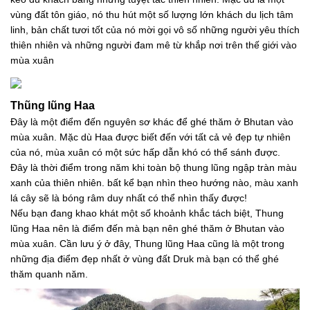
vùng đất tôn giáo, nó thu hút một số lượng lớn khách du lịch tâm
linh, bản chất tươi tốt của nó mời gọi vô số những người yêu thích
thiên nhiên và những người đam mê từ khắp nơi trên thế giới vào
mùa xuân
Thũng lũng Haa
Đây là một điểm đến nguyên sơ khác để ghé thăm ở Bhutan vào
mùa xuân. Mặc dù Haa được biết đến với tất cả vẻ đẹp tự nhiên
của nó, mùa xuân có một sức hấp dẫn khó có thể sánh được.
Đây là thời điểm trong năm khi toàn bộ thung lũng ngập tràn màu
xanh của thiên nhiên. bất kể bạn nhìn theo hướng nào, màu xanh
lá cây sẽ là bóng râm duy nhất có thể nhìn thấy được!
Nếu bạn đang khao khát một số khoảnh khắc tách biệt, Thung
lũng Haa nên là điểm đến mà bạn nên ghé thăm ở Bhutan vào
mùa xuân. Cần lưu ý ở đây, Thung lũng Haa cũng là một trong
những địa điểm đẹp nhất ở vùng đất Druk mà bạn có thể ghé
thăm quanh năm.