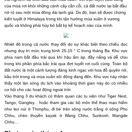
của mùa rơi khỏi những cành cây cằn cỗi, cả đất nước lại bắt đầu
nở rộ sau một mùa đông dài lạnh giá. Do đó, bạn sẽ được chứng
kiến tuyết ở Himalaya trong khi tận hưởng mùa xuân ở vương
quốc và không phải hủy bỏ bất kỳ kế hoạch nào của mình.
Nhiệt độ trong cả nước thay đổi do sự khác biệt theo chiều dọc
nhưng duy trì mức trung bình 25-15 ° C trong tháng Ba. Khu vực
phía nam bắt đầu trải qua khí hậu ấm áp, đầy nắng và dễ chịu
trong khi phần phía bắc trải qua đợt tuyết rơi cuối cùng. Toàn bộ
đất nước là một cảnh tượng đáng kinh ngạc với hoa đỗ quyên nở,
bầu trời trong và mùa xuân sôi động đang đến. Khu vực này nhận
thấy một làn sóng du lịch vào khoảng thời gian này do có nhiều
cơ hội cho các hoạt động ngoài trời.
Vào tháng 3 du khách có thăm quan các tu viện như Tiger Nest,
Tango, Gangtey... hoặc tham gia các bộ môn thể thao mạo hiểm
như leo núi ở Thimphu, đi bè trên sông nước trắng ở sông Pho
Chhu, chèo thuyền kayak ở Wang Chhu, Sunkosh, Mangde
Chhu....