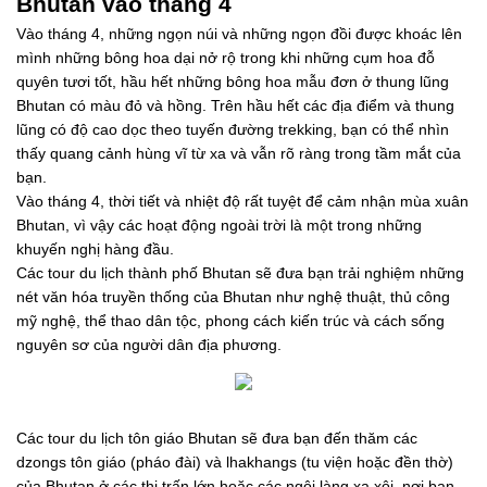
Bhutan vào tháng 4
Vào tháng 4, những ngọn núi và những ngọn đồi được khoác lên
mình những bông hoa dại nở rộ trong khi những cụm hoa đỗ
quyên tươi tốt, hầu hết những bông hoa mẫu đơn ở thung lũng
Bhutan có màu đỏ và hồng. Trên hầu hết các địa điểm và thung
lũng có độ cao dọc theo tuyến đường trekking, bạn có thể nhìn
thấy quang cảnh hùng vĩ từ xa và vẫn rõ ràng trong tầm mắt của
bạn.
Vào tháng 4, thời tiết và nhiệt độ rất tuyệt để cảm nhận mùa xuân
Bhutan, vì vậy các hoạt động ngoài trời là một trong những
khuyến nghị hàng đầu.
Các tour du lịch thành phố Bhutan sẽ đưa bạn trải nghiệm những
nét văn hóa truyền thống của Bhutan như nghệ thuật, thủ công
mỹ nghệ, thể thao dân tộc, phong cách kiến trúc và cách sống
nguyên sơ của người dân địa phương.
Các tour du lịch tôn giáo Bhutan sẽ đưa bạn đến thăm các
dzongs tôn giáo (pháo đài) và lhakhangs (tu viện hoặc đền thờ)
của Bhutan ở các thị trấn lớn hoặc các ngôi làng xa xôi, nơi bạn