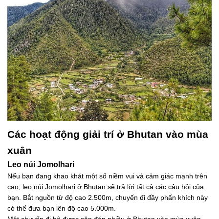
Các hoạt động giải trí ở Bhutan vào mùa
xuân
Leo núi Jomolhari
Nếu bạn đang khao khát một số niềm vui và cảm giác mạnh trên
cao, leo núi Jomolhari ở Bhutan sẽ trả lời tất cả các câu hỏi của
bạn. Bắt nguồn từ độ cao 2.500m, chuyến đi đầy phấn khích này
có thể đưa bạn lên độ cao 5.000m.
Một chuyến đi bộ được săn đón nhiều ở Bhutan vào mùa xuân,