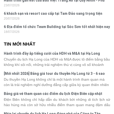
Hành trình gắn kết của Bảo Việt Tràng An tại Quy Nhơn - Phú
23/07/2026
Yên
6 khách sạn và resort cao cấp tại Tam Đảo sang trọng tiện
20/07/2026
nghi
6 Địa điểm tổ chức Team Building tại Sóc Sơn tốt nhất hiện nay
18/07/2026
TIN MỚI NHẤT
Hành trình đầy ắp tiếng cười của HDH và M&A tại Hạ Long
Chuyến du lịch Hạ Long của HDH và M&A được tô điểm bằng bầu
không khí sôi nổi, những trải nghiệm thú vị cùng vô số khoảnh
khắc đáng nhớ. Từ vẻ đẹp của kỳ quan thiên nhiên đến những
[Mới nhất 2026] Bảng giá tour du thuyền Hạ Long từ 3 - 6 sao
phút giây đồng hành bên nhau, tất cả đã tạo nên một chuyến đi
Du thuyền Hạ Long không chỉ là một hành trình tham quan mà
tràn đầy cảm xúc và dấu ấn khó quên.
còn là trải nghiệm nghỉ dưỡng đẳng cấp giữa kỳ quan thiên nhiên
thế giới. Tuy nhiên, mỗi hạng du thuyền sẽ có mức giá và dịch vụ
Bảng giá vé tham quan các điểm du lịch Điện Biên cập nhật
khác nhau, khiến nhiều du khách băn khoăn khi lựa chọn. Bài viết
2026
Điện Biên không chỉ hấp dẫn du khách bởi những di tích lịch sử
dưới đây sẽ cập nhật bảng giá tour du thuyền Hạ Long mới nhất
hào hùng mà còn sở hữu nhiều điểm tham quan mang đậm dấu
2026 từ 3 - 6 sao, giúp bạn dễ dàng so sánh và tìm được hành
ấn văn hóa và thiên nhiên Tây Bắc. Nếu đang lên kế hoạch khám
trình phù hợp với nhu cầu cũng như ngân sách.
Nhìn lại chuyến du lịch Hạ Long đáng nhớ của Công ty Tân