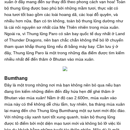
xuân ở đây mang đến sự thay đổi theo phong cách vạn hoa! Toàn
bộ thung lũng được bao phủ bởi những mầm tươi, thực vật có
hoa tươi tốt bao gồm các loài hoang dã, các loại đỗ quyên, và
nhiều hơn nữa. Bạn có tin không, toàn bộ thung lũng dường như
là cái nôi nguyên sơ nhất của Mẹ Thiên nhiên trong mùa xuân.
Ngoài ra, vì Thung lũng Paro có sân bay quốc tế duy nhất ở Land
of Thunder Dragons, nên bạn chắc chắn không thể bỏ lỡ chuyến
tham quan khắp thung lũng nếu đi bằng máy bay. Cần lưu ý ở
đây, Thung lũng Paro là một trong những địa điểm được tìm kiếm
nhiều nhất để đến thăm ở Bhutan vào mùa xuân.
Bumthang
Đây là một trong những nơi mà bạn không nên bỏ qua nếu bạn
đang tìm kiếm những điểm đến đầy hứa hẹn để ghé thăm ở
Bhutan vào mùa xuân! Nằm ở độ cao 2.600m, mùa xuân vào
mùa này có thể không dễ chịu lắm, tuy nhiên, ba tháng mùa xuân
lại mang đến cho Thung lũng Bumthang một sự tươi mới độc đáo.
Với những cây xanh tươi tốt xung quanh, toàn bộ thung lũng
được tô điểm bởi một diện mạo tươi mới và không bỏ lỡ việc lôi
kéo du khách bằng những tuyệt tác thiên nhiên. Mặc dù là một