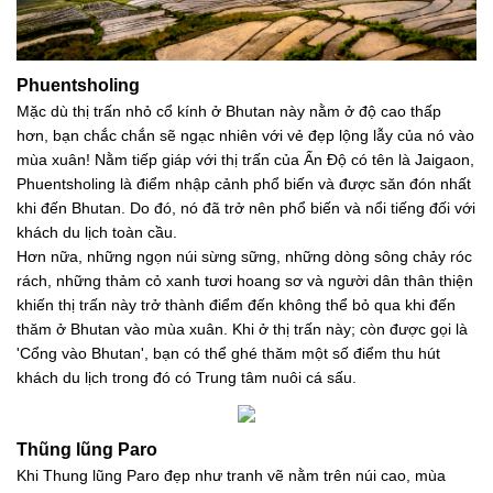
Phuentsholing
Mặc dù thị trấn nhỏ cổ kính ở Bhutan này nằm ở độ cao thấp
hơn, bạn chắc chắn sẽ ngạc nhiên với vẻ đẹp lộng lẫy của nó vào
mùa xuân! Nằm tiếp giáp với thị trấn của Ấn Độ có tên là Jaigaon,
Phuentsholing là điểm nhập cảnh phổ biến và được săn đón nhất
khi đến Bhutan. Do đó, nó đã trở nên phổ biến và nổi tiếng đối với
khách du lịch toàn cầu.
Hơn nữa, những ngọn núi sừng sững, những dòng sông chảy róc
rách, những thảm cỏ xanh tươi hoang sơ và người dân thân thiện
khiến thị trấn này trở thành điểm đến không thể bỏ qua khi đến
thăm ở Bhutan vào mùa xuân. Khi ở thị trấn này; còn được gọi là
'Cổng vào Bhutan', bạn có thể ghé thăm một số điểm thu hút
khách du lịch trong đó có Trung tâm nuôi cá sấu.
Thũng lũng Paro
Khi Thung lũng Paro đẹp như tranh vẽ nằm trên núi cao, mùa