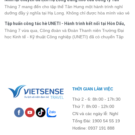
phá vùng đất này, việc cập nhật trước giá vé sẽ giúp bạn chủ
Hưng 2026
Tháng 7 mang đến cho tập thể Tân Hưng một hành trình nghỉ
động hơn trong lịch trình và chi phí. Cùng Vietsense Travel tham
dưỡng đầy ý nghĩa tại Hạ Long. Không chỉ được hòa mình vào vẻ
khảo bảng giá vé tham quan các điểm
du lịch Điện Biên
mới nhất
đẹp của di sản thiên nhiên thế giới, các thành viên còn có dịp gắn
năm 2026 ngay dưới đây.
Tập huấn công tác hè UNETI - Hành trình kết nối tại Hòn Dấu,
kết, sẻ chia và lưu giữ nhiều khoảnh khắc đáng nhớ. Hãy cùng
Đồ Sơn
Tháng 7 vừa qua, Công đoàn và Đoàn Thanh niên Trường Đại
nhìn lại chuyến đi ngập tràn niềm vui và những trải nghiệm khó
học Kinh tế - Kỹ thuật Công nghiệp (UNETI) đã có chuyến Tập
quên.
huấn công tác hè 2026 đầy ý nghĩa tại Hòn Dấu - Đồ Sơn. Không
chỉ là dịp nâng cao kỹ năng và chia sẻ kinh nghiệm công tác,
chương trình còn mang đến những hoạt động giao lưu sôi nổi,
góp phần gắn kết tập thể và lưu giữ nhiều kỷ niệm đáng nhớ.
THỜI GIAN LÀM VIỆC
Thứ 2 - 6: 8h:00 - 17h:30
Thứ 7: 8h:00 - 12h:00
CN và các ngày lễ: Nghỉ
Tổng Đài: 1900 54 55 19
Hotline: 0937 191 888