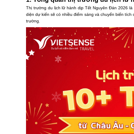
Thị trường du lịch lữ hành dịp Tết Nguyên Đán 2026 là
diện dự kiến sẽ có nhiều điểm sáng và chuyển biến tích 
trường.