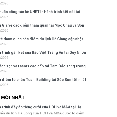
7/2026
 Hưng 2026
huấn công tác hè UNETI - Hành trình kết nối tại
7/2026
Dấu, Đồ Sơn
 Giá vé các điểm thăm quan tại Mộc Châu và Sơn
7/2026
026
vé tham quan các điểm du lịch Hà Giang cập nhật
7/2026
6
 trình gắn kết của Bảo Việt Tràng An tại Quy Nhơn
7/2026
ú Yên
ách sạn và resort cao cấp tại Tam Đảo sang trọng
7/2026
 nghi
a điểm tổ chức Team Building tại Sóc Sơn tốt nhất
7/2026
 nay
N MỚI NHẤT
 trình đầy ắp tiếng cười của HDH và M&A tại Hạ
g
ến du lịch Hạ Long của HDH và M&A được tô điểm