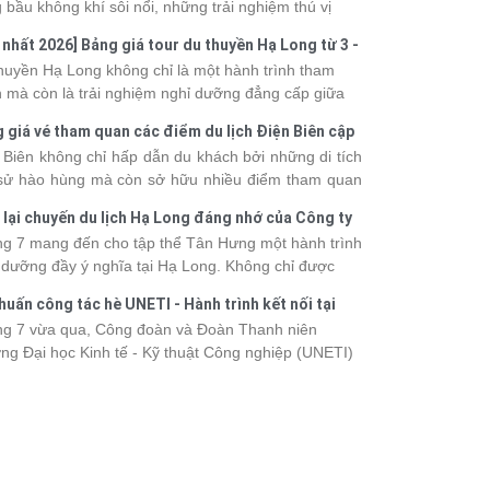
 bầu không khí sôi nổi, những trải nghiệm thú vị
 vô số khoảnh khắc đáng nhớ. Từ vẻ đẹp của kỳ
 nhất 2026] Bảng giá tour du thuyền Hạ Long từ 3 -
 thiên nhiên đến những phút giây đồng hành bên
o
huyền Hạ Long không chỉ là một hành trình tham
, tất cả đã tạo nên một chuyến đi tràn đầy cảm xúc
 mà còn là trải nghiệm nghỉ dưỡng đẳng cấp giữa
ấu ấn khó quên.
uan thiên nhiên thế giới. Tuy nhiên, mỗi hạng du
 giá vé tham quan các điểm du lịch Điện Biên cập
ền sẽ có mức giá và dịch vụ khác nhau, khiến nhiều
 2026
 Biên không chỉ hấp dẫn du khách bởi những di tích
hách băn khoăn khi lựa chọn. Bài viết dưới đây sẽ
 sử hào hùng mà còn sở hữu nhiều điểm tham quan
nhật bảng giá tour du thuyền Hạ Long mới nhất
 đậm dấu ấn văn hóa và thiên nhiên Tây Bắc. Nếu
 từ 3 - 6 sao, giúp bạn dễ dàng so sánh và tìm
 lại chuyến du lịch Hạ Long đáng nhớ của Công ty
 lên kế hoạch khám phá vùng đất này, việc cập nhật
 hành trình phù hợp với nhu cầu cũng như ngân
 Hưng 2026
g 7 mang đến cho tập thể Tân Hưng một hành trình
c giá vé sẽ giúp bạn chủ động hơn trong lịch trình và
.
 dưỡng đầy ý nghĩa tại Hạ Long. Không chỉ được
phí. Cùng Vietsense Travel tham khảo bảng giá vé
mình vào vẻ đẹp của di sản thiên nhiên thế giới, các
m quan các điểm
du lịch Điện Biên
mới nhất năm
huấn công tác hè UNETI - Hành trình kết nối tại
h viên còn có dịp gắn kết, sẻ chia và lưu giữ nhiều
 ngay dưới đây.
Dấu, Đồ Sơn
g 7 vừa qua, Công đoàn và Đoàn Thanh niên
nh khắc đáng nhớ. Hãy cùng nhìn lại chuyến đi
ng Đại học Kinh tế - Kỹ thuật Công nghiệp (UNETI)
 tràn niềm vui và những trải nghiệm khó quên.
ó chuyến Tập huấn công tác hè 2026 đầy ý nghĩa tại
Dấu - Đồ Sơn. Không chỉ là dịp nâng cao kỹ năng
hia sẻ kinh nghiệm công tác, chương trình còn mang
những hoạt động giao lưu sôi nổi, góp phần gắn kết
thể và lưu giữ nhiều kỷ niệm đáng nhớ.