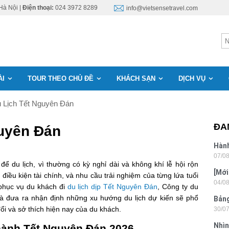
Hà Nội |
Điện thoại:
024 3972 8289
info@vietsensetravel.com
ÀI
TOUR THEO CHỦ ĐỀ
KHÁCH SẠN
DỊCH VỤ
 Lịch Tết Nguyên Đán
ĐA
guyên Đán
Hành
07/0
Lon
ể du lịch, vì thường có kỳ nghỉ dài và không khí lễ hội rộn
[Mới
 điều kiện tài chính, và nhu cầu trải nghiệm của từng lứa tuổi
04/0
6 sa
phục vụ du khách đi
du lịch dịp Tết Nguyên Đán
, Công ty du
 và đưa ra nhận định những xu hướng du lịch dự kiến sẽ phổ
Bảng
ổi và sở thích hiện nay của du khách.
30/0
nhật
Nhìn
 hành Tết Nguyên Đán 2026