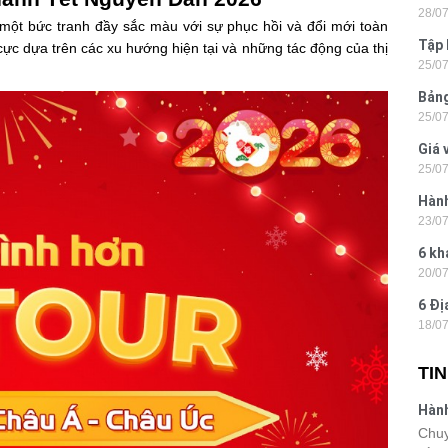
28/0
Tân
 một bức tranh đầy sắc màu với sự phục hồi và đổi mới toàn
Tập 
cực dựa trên các xu hướng hiện tại và những tác động của thị
25/0
Hòn 
Bảng
25/0
La 2
Giá 
25/0
202
Hành
23/0
- Ph
6 kh
20/0
tiện
6 Đị
18/0
hiện
TI
Hành
Lon
Chuy