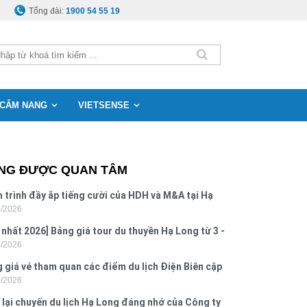
Tổng đài:
1900 54 55 19
CẨM NANG
VIETSENSE
NG ĐƯỢC QUAN TÂM
 trình đầy ắp tiếng cười của HDH và M&A tại Hạ
8/2026
g
 nhất 2026] Bảng giá tour du thuyền Hạ Long từ 3 -
8/2026
o
 giá vé tham quan các điểm du lịch Điện Biên cập
7/2026
 2026
 lại chuyến du lịch Hạ Long đáng nhớ của Công ty