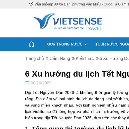
Văn phòng:
88 Xã Đàn, phường Văn Miếu - Quốc Tử Giám, 
TOUR TRONG NƯỚC
TOUR NƯỚC NGO
Trang chủ
Cẩm Nang
Kiến thức
6 Xu Hướng Du
6 Xu hướng du lịch Tết N
06/10/2025
Dịp Tết Nguyên Đán 2026 là khoảng thời gian lý tưởng đ
ràng. Địa điểm và loại hình du lịch đa dạng với sở thích,
và vùng miền khách nhau. Với kinh nghiệm nhiều năm 
lịch VietSense đã tổng hợp và phân tích thị trường về
biến trong dịp Tết Nguyên Đán 2026, dựa trên các thay đ
1. Tổng quan thị trường du lịch lữ