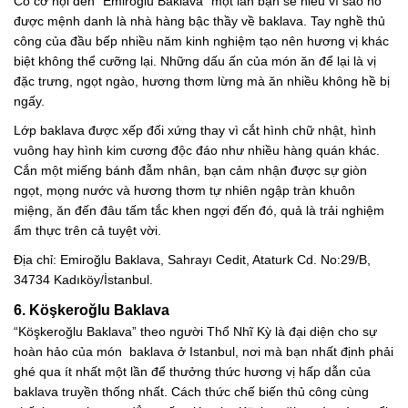
Có cơ hội đến “Emiroğlu Baklava” một lần bạn sẽ hiểu vì sao nó
được mệnh danh là nhà hàng bậc thầy về baklava. Tay nghề thủ
công của đầu bếp nhiều năm kinh nghiệm tạo nên hương vị khác
biệt không thể cưỡng lại. Những dấu ấn của món ăn để lại là vị
đặc trưng, ngọt ngào, hương thơm lừng mà ăn nhiều không hề bị
ngấy.
Lớp baklava được xếp đối xứng thay vì cắt hình chữ nhật, hình
vuông hay hình kim cương độc đáo như nhiều hàng quán khác.
Cắn một miếng bánh đẫm nhân, bạn cảm nhận được sự giòn
ngọt, mọng nước và hương thơm tự nhiên ngập tràn khuôn
miệng, ăn đến đâu tấm tắc khen ngợi đến đó, quả là trải nghiệm
ẩm thực trên cả tuyệt vời.
Địa chỉ: Emiroğlu Baklava, Sahrayı Cedit, Ataturk Cd. No:29/B,
34734 Kadıköy/İstanbul.
6. Köşkeroğlu Baklava
“Köşkeroğlu Baklava” theo người Thổ Nhĩ Kỳ là đại diện cho sự
hoàn hảo của món baklava ở Istanbul, nơi mà bạn nhất định phải
ghé qua ít nhất một lần để thưởng thức hương vị hấp dẫn của
baklava truyền thống nhất. Cách thức chế biến thủ công cùng