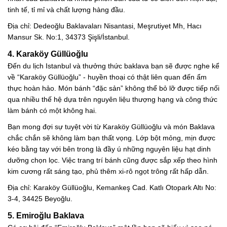
tinh tế, tỉ mỉ và chất lượng hàng đầu.
Địa chỉ: Dedeoğlu Baklavaları Nisantasi, Meşrutiyet Mh, Hacı
Mansur Sk. No:1, 34373 Şişli/İstanbul.
4. Karaköy Güllüoğlu
Đến du lịch Istanbul và thưởng thức baklava bạn sẽ được nghe kể
về “Karaköy Güllüoğlu” - huyền thoại có thật liên quan đến ẩm
thực hoàn hảo. Món bánh “đặc sản” không thể bỏ lỡ được tiếp nối
qua nhiều thế hệ dựa trên nguyên liệu thượng hạng và công thức
làm bánh có một không hai.
Bạn mong đợi sự tuyệt vời từ Karaköy Güllüoğlu và món Baklava
chắc chắn sẽ không làm bạn thất vọng. Lớp bột mỏng, mịn được
kéo bằng tay với bên trong là đầy ú những nguyên liệu hạt dinh
dưỡng chọn lọc. Việc trang trí bánh cũng được sắp xếp theo hình
kim cương rất sáng tạo, phủ thêm xi-rô ngọt trông rất hấp dẫn.
Địa chỉ: Karaköy Güllüoğlu, Kemankeş Cad. Katlı Otopark Altı No:
3-4, 34425 Beyoğlu.
5. Emiroğlu Baklava