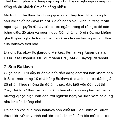
chất lượng phục vụ đẳng cấp giúp cho Köşkeroğlu ngày càng nổi
tiếng và du khách tìm đến càng nhiều.
Mô hình nghệ thuật là những gì mà đầu bếp triển khai trang trí
sau khi chiếc baklava ra đời. Chiếc bánh siêu xinh, hương thơm
ngọt ngào quyến rũ này còn được ngâm trong xi-rô ngọt để cân
bằng giữa độ giòn và ngon ngọt. Còn chần chờ gì nữa mà không
ghé Köşkeroğlu để trải nghiệm sự khéo léo và hương vị đích thực
của baklava thôi nào.
Địa chỉ: Karaköy Köşkeroğlu Merkez, Kemankeş Karamustafa
Paşa, Kat Otoparkı altı, Mumhane Cd., 34425 Beyoğlu/İstanbul.
7. Seç Baklava
Cuộc phiêu lưu đầy bí ẩn và hấp dẫn đang chờ đợi bạn khám phá
ở Seç - một trong 10 nhà hàng Baklava ở Istanbul được đánh giá
tốt nhất. Theo những tín đồ ẩm thực, đặc biệt yêu đồ ngọt thì
“Seç Baklava” thực sự là một kho báu nhờ sự sáng tạo tinh tế và
hương vị đặc biệt. Bạn đến trải nghiệm ngay và luôn xem có đúng
như lời đồn không nhé!
Độ chính xác của món baklava sản xuất tại “Seç Baklava” được
thực hiện với quy trình nghiêm ngặt khi mỗi tấm bột mỏng được