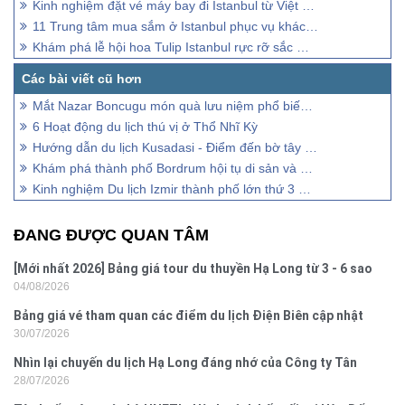
Kinh nghiệm đặt vé máy bay đi Istanbul từ Việt Nam
11 Trung tâm mua sắm ở Istanbul phục vụ khách du lịch
Khám phá lễ hội hoa Tulip Istanbul rực rỡ sắc màu tại Thổ Nhĩ Kỳ
Mắt Nazar Boncugu món quà lưu niệm phổ biến ở Thổ Nhĩ Kỳ
6 Hoạt động du lịch thú vị ở Thổ Nhĩ Kỳ
Hướng dẫn du lịch Kusadasi - Điểm đến bờ tây biển Aegean
Khám phá thành phố Bordrum hội tụ di sản và biển đảo
Kinh nghiệm Du lịch Izmir thành phố lớn thứ 3 ở Thổ Nhĩ Kỳ
ĐANG ĐƯỢC QUAN TÂM
[Mới nhất 2026] Bảng giá tour du thuyền Hạ Long từ 3 - 6 sao
04/08/2026
Bảng giá vé tham quan các điểm du lịch Điện Biên cập nhật
30/07/2026
2026
Nhìn lại chuyến du lịch Hạ Long đáng nhớ của Công ty Tân
28/07/2026
Hưng 2026