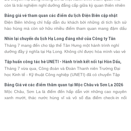
còn là trải nghiệm nghỉ dưỡng đẳng cấp giữa kỳ quan thiên nhiên
thế giới. Tuy nhiên, mỗi hạng du thuyền sẽ có mức giá và dịch vụ
Bảng giá vé tham quan các điểm du lịch Điện Biên cập nhật
khác nhau, khiến nhiều du khách băn khoăn khi lựa chọn. Bài viết
2026
Điện Biên không chỉ hấp dẫn du khách bởi những di tích lịch sử
dưới đây sẽ cập nhật bảng giá tour du thuyền Hạ Long mới nhất
hào hùng mà còn sở hữu nhiều điểm tham quan mang đậm dấu
2026 từ 3 - 6 sao, giúp bạn dễ dàng so sánh và tìm được hành
ấn văn hóa và thiên nhiên Tây Bắc. Nếu đang lên kế hoạch khám
trình phù hợp với nhu cầu cũng như ngân sách.
Nhìn lại chuyến du lịch Hạ Long đáng nhớ của Công ty Tân
phá vùng đất này, việc cập nhật trước giá vé sẽ giúp bạn chủ
Hưng 2026
Tháng 7 mang đến cho tập thể Tân Hưng một hành trình nghỉ
động hơn trong lịch trình và chi phí. Cùng Vietsense Travel tham
dưỡng đầy ý nghĩa tại Hạ Long. Không chỉ được hòa mình vào vẻ
khảo bảng giá vé tham quan các điểm
du lịch Điện Biên
mới nhất
đẹp của di sản thiên nhiên thế giới, các thành viên còn có dịp gắn
năm 2026 ngay dưới đây.
Tập huấn công tác hè UNETI - Hành trình kết nối tại Hòn Dấu,
kết, sẻ chia và lưu giữ nhiều khoảnh khắc đáng nhớ. Hãy cùng
Đồ Sơn
Tháng 7 vừa qua, Công đoàn và Đoàn Thanh niên Trường Đại
nhìn lại chuyến đi ngập tràn niềm vui và những trải nghiệm khó
học Kinh tế - Kỹ thuật Công nghiệp (UNETI) đã có chuyến Tập
quên.
huấn công tác hè 2026 đầy ý nghĩa tại Hòn Dấu - Đồ Sơn. Không
Bảng Giá vé các điểm thăm quan tại Mộc Châu và Sơn La 2026
chỉ là dịp nâng cao kỹ năng và chia sẻ kinh nghiệm công tác,
Mộc Châu, Sơn La là điểm đến hấp dẫn với những cao nguyên
chương trình còn mang đến những hoạt động giao lưu sôi nổi,
xanh mướt, thác nước hùng vĩ và vô số địa điểm check-in nổi
góp phần gắn kết tập thể và lưu giữ nhiều kỷ niệm đáng nhớ.
tiếng. Trước khi lên đường, việc cập nhật giá vé tham quan sẽ
giúp bạn chủ động hơn trong việc lên lịch trình và dự trù chi phí
du lịch Mộc Châu
. Cùng Vietsense Travel tham khảo bảng giá vé
tham quan các điểm du lịch ở Sơn La 2026 mới nhất ngay dưới
đây.