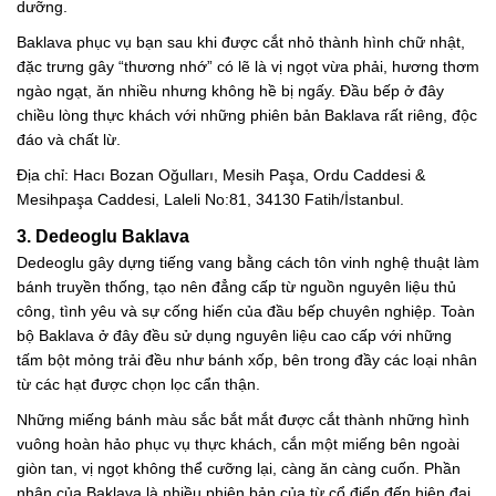
dưỡng.
Baklava phục vụ bạn sau khi được cắt nhỏ thành hình chữ nhật,
đặc trưng gây “thương nhớ” có lẽ là vị ngọt vừa phải, hương thơm
ngào ngạt, ăn nhiều nhưng không hề bị ngấy. Đầu bếp ở đây
chiều lòng thực khách với những phiên bản Baklava rất riêng, độc
đáo và chất lừ.
Địa chỉ: Hacı Bozan Oğulları, Mesih Paşa, Ordu Caddesi &
Mesihpaşa Caddesi, Laleli No:81, 34130 Fatih/İstanbul.
3. Dedeoglu Baklava
Dedeoglu gây dựng tiếng vang bằng cách tôn vinh nghệ thuật làm
bánh truyền thống, tạo nên đẳng cấp từ nguồn nguyên liệu thủ
công, tình yêu và sự cống hiến của đầu bếp chuyên nghiệp. Toàn
bộ Baklava ở đây đều sử dụng nguyên liệu cao cấp với những
tấm bột mỏng trải đều như bánh xốp, bên trong đầy các loại nhân
từ các hạt được chọn lọc cẩn thận.
Những miếng bánh màu sắc bắt mắt được cắt thành những hình
vuông hoàn hảo phục vụ thực khách, cắn một miếng bên ngoài
giòn tan, vị ngọt không thể cưỡng lại, càng ăn càng cuốn. Phần
nhân của Baklava là nhiều phiên bản của từ cổ điển đến hiện đại,