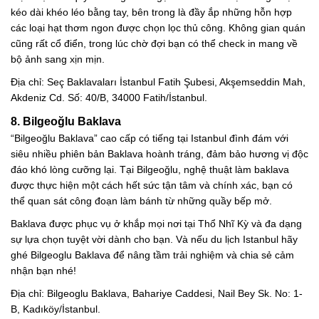
kéo dài khéo léo bằng tay, bên trong là đầy ắp những hỗn hợp
các loại hạt thơm ngon được chọn lọc thủ công. Không gian quán
cũng rất cổ điển, trong lúc chờ đợi bạn có thể check in mang về
bộ ảnh sang xịn mịn.
Địa chỉ: Seç Baklavaları İstanbul Fatih Şubesi, Akşemseddin Mah,
Akdeniz Cd. Số: 40/B, 34000 Fatih/İstanbul.
8. Bilgeoğlu Baklava
“Bilgeoğlu Baklava” cao cấp có tiếng tại Istanbul đình đám với
siêu nhiều phiên bản Baklava hoành tráng, đảm bảo hương vị độc
đáo khó lòng cưỡng lại. Tại Bilgeoğlu, nghệ thuật làm baklava
được thực hiện một cách hết sức tận tâm và chính xác, bạn có
thể quan sát công đoạn làm bánh từ những quầy bếp mở.
Baklava được phục vụ ở khắp mọi nơi tại Thổ Nhĩ Kỳ và đa dạng
sự lựa chọn tuyệt vời dành cho bạn. Và nếu du lịch Istanbul hãy
ghé Bilgeoglu Baklava để nâng tầm trải nghiệm và chia sẻ cảm
nhận bạn nhé!
Địa chỉ: Bilgeoglu Baklava, Bahariye Caddesi, Nail Bey Sk. No: 1-
B, Kadıköy/İstanbul.