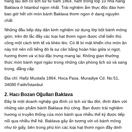
hàng lâu đời có lịch sử từ năm 1864, nằm trong top 10 nhà hàng
Baklava ở Istanbul ngon nhất. Trải nghiệm ẩm thực độc đáo hơn
bao giờ hết với món bánh Baklava thơm ngon ở dạng nguyên
chất.
Những đầu bếp dày dặn kinh nghiệm sử dụng lớp bột bánh mỏng
giòn, trên đó lắc đầy các loại hạt thơm ngon được chế biến thủ
công một cách tinh tế và khéo léo. Có lẽ bí mật khiến cho món ăn
này trở nên nổi tiếng đó là sự cân bằng hoàn hảo giữa vị ngọt,
hương thơm và vị bùi đặc trưng mang lại. Không gian thưởng
thức món bánh ngọt ngào trong những căn phòng lịch sử và sang
trọng, đẳng cấp.
Địa chỉ: Hafiz Mustafa 1864, Hoca Pasa, Muradiye Cd. No:51,
34080 Fatih/İstanbul.
2. Hacı Bozan Oğulları Baklava
Đây là một doanh nghiệp gia đình có lịch sử lâu đời, đình đám với
những sản phẩm bánh Baklava thủ công. Bạn được trải nghiệm
hương vị truyền thống của món bánh qua nhiều thế kỷ được tiếp
nối qua nhiều thế hệ. Baklava gây ấn tượng với vỏ bánh mỏng
như tờ giấy, bên trong phủ kín các loại hạt thơm ngon đầy dinh