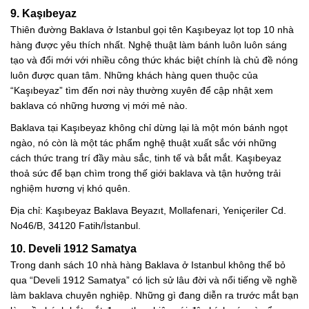
9. Kaşıbeyaz
Thiên đường Baklava ở Istanbul gọi tên Kaşıbeyaz lọt top 10 nhà
hàng được yêu thích nhất. Nghệ thuật làm bánh luôn luôn sáng
tạo và đổi mới với nhiều công thức khác biệt chính là chủ đề nóng
luôn được quan tâm. Những khách hàng quen thuộc của
“Kaşıbeyaz” tìm đến nơi này thường xuyên để cập nhật xem
baklava có những hương vị mới mẻ nào.
Baklava tại Kaşıbeyaz không chỉ dừng lại là một món bánh ngọt
ngào, nó còn là một tác phẩm nghệ thuật xuất sắc với những
cách thức trang trí đầy màu sắc, tinh tế và bắt mắt. Kaşıbeyaz
thoả sức để bạn chìm trong thế giới baklava và tận hưởng trải
nghiệm hương vị khó quên.
Địa chỉ: Kaşıbeyaz Baklava Beyazıt, Mollafenari, Yeniçeriler Cd.
No46/B, 34120 Fatih/İstanbul.
10. Develi 1912 Samatya
Trong danh sách 10 nhà hàng Baklava ở Istanbul không thể bỏ
qua “Develi 1912 Samatya” có lịch sử lâu đời và nổi tiếng về nghề
làm baklava chuyên nghiệp. Những gì đang diễn ra trước mắt bạn