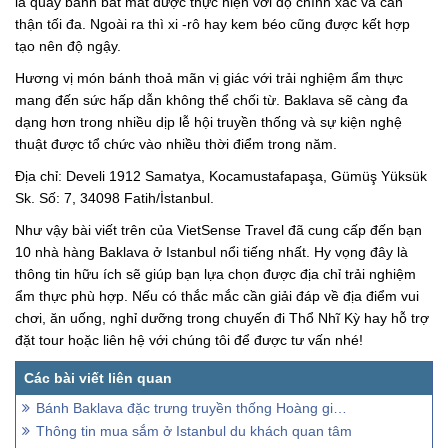
là quầy bánh bắt mắt được thực hiện với độ chính xác và cẩn
thận tối đa. Ngoài ra thì xi -rô hay kem béo cũng được kết hợp
tạo nên độ ngậy.
Hương vị món bánh thoả mãn vị giác với trải nghiệm ẩm thực
mang đến sức hấp dẫn không thể chối từ. Baklava sẽ càng đa
dạng hơn trong nhiều dịp lễ hội truyền thống và sự kiện nghệ
thuật được tổ chức vào nhiều thời điểm trong năm.
Địa chỉ: Develi 1912 Samatya, Kocamustafapaşa, Gümüş Yüksük
Sk. Số: 7, 34098 Fatih/İstanbul.
Như vậy bài viết trên của VietSense Travel đã cung cấp đến bạn
10 nhà hàng Baklava ở Istanbul nổi tiếng nhất. Hy vọng đây là
thông tin hữu ích sẽ giúp bạn lựa chọn được địa chỉ trải nghiệm
ẩm thực phù hợp. Nếu có thắc mắc cần giải đáp về địa điểm vui
chơi, ăn uống, nghỉ dưỡng trong chuyến đi Thổ Nhĩ Kỳ hay hỗ trợ
đặt tour hoặc liên hệ với chúng tôi để được tư vấn nhé!
Bánh Baklava đặc trưng truyền thống Hoàng gia xứ Thổ
Thông tin mua sắm ở Istanbul du khách quan tâm