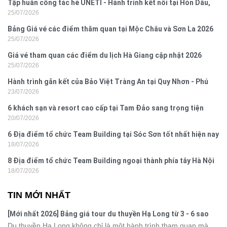
Tập huấn công tác hè UNETI - Hành trình kết nối tại Hòn Dấu,
25/07/2026
Đồ Sơn
Bảng Giá vé các điểm thăm quan tại Mộc Châu và Sơn La 2026
25/07/2026
Giá vé tham quan các điểm du lịch Hà Giang cập nhật 2026
25/07/2026
Hành trình gắn kết của Bảo Việt Tràng An tại Quy Nhơn - Phú
23/07/2026
Yên
6 khách sạn và resort cao cấp tại Tam Đảo sang trọng tiện
20/07/2026
nghi
6 Địa điểm tổ chức Team Building tại Sóc Sơn tốt nhất hiện nay
18/07/2026
8 Địa điểm tổ chức Team Building ngoại thành phía tây Hà Nội
18/07/2026
TIN MỚI NHẤT
[Mới nhất 2026] Bảng giá tour du thuyền Hạ Long từ 3 - 6 sao
Du thuyền Hạ Long không chỉ là một hành trình tham quan mà