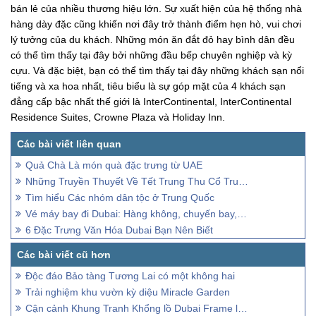
bán lẻ của nhiều thương hiệu lớn. Sự xuất hiện của hệ thống nhà
hàng dày đặc cũng khiến nơi đây trở thành điểm hẹn hò, vui chơi
lý tưởng của du khách. Những món ăn đắt đỏ hay bình dân đều
có thể tìm thấy tại đây bởi những đầu bếp chuyên nghiệp và kỳ
cựu. Và đặc biệt, bạn có thể tìm thấy tại đây những khách sạn nổi
tiếng và xa hoa nhất, tiêu biểu là sự góp mặt của 4 khách sạn
đẳng cấp bậc nhất thế giới là InterContinental, InterContinental
Residence Suites, Crowne Plaza và Holiday Inn.
Quả Chà Là món quà đặc trưng từ UAE
Những Truyền Thuyết Về Tết Trung Thu Cổ Truyền ở Trung Quốc
Tìm hiểu Các nhóm dân tộc ở Trung Quốc
Vé máy bay đi Dubai: Hàng không, chuyến bay, sân bay
6 Đặc Trưng Văn Hóa Dubai Bạn Nên Biết
Độc đáo Bảo tàng Tương Lai có một không hai
Trải nghiệm khu vườn kỳ diệu Miracle Garden
Cận cảnh Khung Tranh Khổng lồ Dubai Frame lớn nhất thế giới