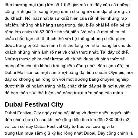
tâm thương mại rộng lớn số 1 thế giới mà nơi đây còn có những
công trình giải trí sang trọng dành cho người dân địa phương và
du khách. Nổi bật nhất là sự xuất hiện của rất nhiều những rạp
hát lớn, những nhà hàng sang trọng, tiêu biểu phải kể đến bể cá
rộng lớn chứa tới 33.000 sinh vật biển. Và nếu là mọt phim thì
chắc chắn bạn sẽ rất thích thú với hệ thống phòng chiếu phim
được trang bị 22 màn hình tinh thể lỏng lớn nhỏ mang lại cho du
khách những hình ảnh rõ nét và chân thực nhất. Tại đây có thể.
Những thước phim chất lượng về cả nội dung và hình thức sẽ
mang đến cho du khách trải nghiệm đáng nhớ. Bên cạnh đó, tại
Dubai Mall còn có một sân trượt băng đạt tiêu chuẩn Olympic, nơi
đây có không gian rộng lớn với một đường băng chuyên nghiệp
được thiết kế hoành tráng nhất, chắc chắn đây sẽ là nơi tuyệt vời
để bạn thỏa sức thể hiện khả năng trượt trên băng của mình.
Dubai Festival City
Dubai Festival City ngày càng nổi tiếng và được nhiều người biết
đến nhiều hơn từ sau khi mở rộng diện tích lên đến 230.000 m2,
với con số này Dubai Festival City tự hào với cương vị là
trung tâm mua sắm giữ kỷ lục rộng nhất Dubai. Đây cũng chính là