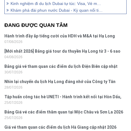
Kinh nghiệm đi du lịch Dubai tự túc: Visa, Vé máy bay, tham quan
Khám phá đài phun nước Dubai - Kỳ quan nổi tiếng thế giới
ĐANG ĐƯỢC QUAN TÂM
Hành trình đầy ắp tiếng cười của HDH và M&A tại Hạ Long
07/08/2026
[Mới nhất 2026] Bảng giá tour du thuyền Hạ Long từ 3 - 6 sao
04/08/2026
Bảng giá vé tham quan các điểm du lịch Điện Biên cập nhật
30/07/2026
2026
Nhìn lại chuyến du lịch Hạ Long đáng nhớ của Công ty Tân
28/07/2026
Hưng 2026
Tập huấn công tác hè UNETI - Hành trình kết nối tại Hòn Dấu,
25/07/2026
Đồ Sơn
Bảng Giá vé các điểm thăm quan tại Mộc Châu và Sơn La 2026
25/07/2026
Giá vé tham quan các điểm du lịch Hà Giang cập nhật 2026