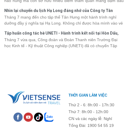
hào hùng mà còn sở hữu nhiều điểm tham quan mang đậm dấu
2026 từ 3 - 6 sao, giúp bạn dễ dàng so sánh và tìm được hành
ấn văn hóa và thiên nhiên Tây Bắc. Nếu đang lên kế hoạch khám
trình phù hợp với nhu cầu cũng như ngân sách.
Nhìn lại chuyến du lịch Hạ Long đáng nhớ của Công ty Tân
phá vùng đất này, việc cập nhật trước giá vé sẽ giúp bạn chủ
Hưng 2026
Tháng 7 mang đến cho tập thể Tân Hưng một hành trình nghỉ
động hơn trong lịch trình và chi phí. Cùng Vietsense Travel tham
dưỡng đầy ý nghĩa tại Hạ Long. Không chỉ được hòa mình vào vẻ
khảo bảng giá vé tham quan các điểm
du lịch Điện Biên
mới nhất
đẹp của di sản thiên nhiên thế giới, các thành viên còn có dịp gắn
năm 2026 ngay dưới đây.
Tập huấn công tác hè UNETI - Hành trình kết nối tại Hòn Dấu,
kết, sẻ chia và lưu giữ nhiều khoảnh khắc đáng nhớ. Hãy cùng
Đồ Sơn
Tháng 7 vừa qua, Công đoàn và Đoàn Thanh niên Trường Đại
nhìn lại chuyến đi ngập tràn niềm vui và những trải nghiệm khó
học Kinh tế - Kỹ thuật Công nghiệp (UNETI) đã có chuyến Tập
quên.
huấn công tác hè 2026 đầy ý nghĩa tại Hòn Dấu - Đồ Sơn. Không
chỉ là dịp nâng cao kỹ năng và chia sẻ kinh nghiệm công tác,
chương trình còn mang đến những hoạt động giao lưu sôi nổi,
góp phần gắn kết tập thể và lưu giữ nhiều kỷ niệm đáng nhớ.
THỜI GIAN LÀM VIỆC
Thứ 2 - 6: 8h:00 - 17h:30
Thứ 7: 8h:00 - 12h:00
CN và các ngày lễ: Nghỉ
Tổng Đài: 1900 54 55 19