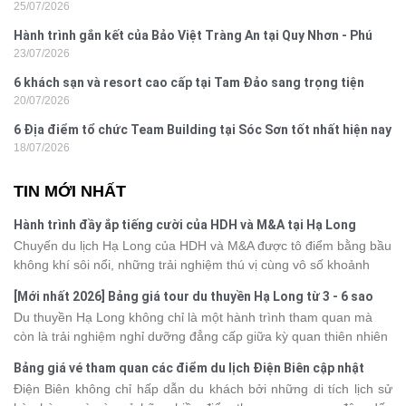
25/07/2026
Hành trình gắn kết của Bảo Việt Tràng An tại Quy Nhơn - Phú
23/07/2026
Yên
6 khách sạn và resort cao cấp tại Tam Đảo sang trọng tiện
20/07/2026
nghi
6 Địa điểm tổ chức Team Building tại Sóc Sơn tốt nhất hiện nay
18/07/2026
TIN MỚI NHẤT
Hành trình đầy ắp tiếng cười của HDH và M&A tại Hạ Long
Chuyến du lịch Hạ Long của HDH và M&A được tô điểm bằng bầu
không khí sôi nổi, những trải nghiệm thú vị cùng vô số khoảnh
khắc đáng nhớ. Từ vẻ đẹp của kỳ quan thiên nhiên đến những
[Mới nhất 2026] Bảng giá tour du thuyền Hạ Long từ 3 - 6 sao
phút giây đồng hành bên nhau, tất cả đã tạo nên một chuyến đi
Du thuyền Hạ Long không chỉ là một hành trình tham quan mà
tràn đầy cảm xúc và dấu ấn khó quên.
còn là trải nghiệm nghỉ dưỡng đẳng cấp giữa kỳ quan thiên nhiên
thế giới. Tuy nhiên, mỗi hạng du thuyền sẽ có mức giá và dịch vụ
Bảng giá vé tham quan các điểm du lịch Điện Biên cập nhật
khác nhau, khiến nhiều du khách băn khoăn khi lựa chọn. Bài viết
2026
Điện Biên không chỉ hấp dẫn du khách bởi những di tích lịch sử
dưới đây sẽ cập nhật bảng giá tour du thuyền Hạ Long mới nhất