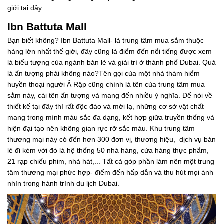
giới tại đây.
Ibn Battuta Mall
Bạn biết không? Ibn Battuta Mall- là trung tâm mua sắm thuộc
hàng lớn nhất thế giới, đây cũng là điểm đến nổi tiếng được xem
là biểu tượng của ngành bán lẻ và giải trí ở thành phố Dubai. Quả
là ấn tượng phải không nào?Tên gọi của một nhà thám hiểm
huyền thoại người Ả Rập cũng chính là tên của trung tâm mua
sắm này, cái tên ấn tượng và mang đến nhiều ý nghĩa. Để nói về
thiết kế tại đây thì rất độc đáo và mới lạ, những cơ sở vật chất
mang trong mình màu sắc đa dạng, kết hợp giữa truyền thống và
hiện đại tạo nên không gian rực rỡ sắc màu. Khu trung tâm
thương mại này có đến hơn 300 đơn vị, thương hiệu, dịch vụ bán
lẻ đi kèm với đó là hệ thống 50 nhà hàng, cửa hàng thực phẩm,
21 rạp chiếu phim, nhà hát,... Tất cả góp phần làm nên một trung
tâm thương mại phức hợp- điểm đến hấp dẫn và thu hút mọi ánh
nhìn trong hành trình du lịch Dubai.