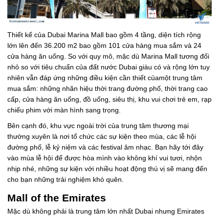
Thiết kế của Dubai Marina Mall bao gồm 4 tầng, diện tích rộng
lớn lên đến 36.200 m2 bao gồm 101 cửa hàng mua sắm và 24
cửa hàng ăn uống. So với quy mô, mặc dù Marina Mall tương đối
nhỏ so với tiêu chuẩn của đất nước Dubai giàu có và rộng lớn tuy
nhiên vẫn đáp ứng những điều kiện cần thiết củamột trung tâm
mua sắm: những nhãn hiệu thời trang đường phố, thời trang cao
cấp, cửa hàng ăn uống, đồ uống, siêu thị, khu vui chơi trẻ em, rạp
chiếu phim với màn hình sang trọng.
Bên cạnh đó, khu vực ngoài trời của trung tâm thương mại
thường xuyên là nơi tổ chức các sự kiện theo mùa, các lễ hội
đường phố, lễ kỷ niệm và các festival âm nhạc. Bạn hãy tới đây
vào mùa lễ hội để được hòa mình vào không khí vui tươi, nhộn
nhịp nhé, những sự kiện với nhiều hoạt động thú vị sẽ mang đến
cho bạn những trải nghiệm khó quên.
Mall of the Emirates
Mặc dù không phải là trung tâm lớn nhất Dubai nhưng Emirates