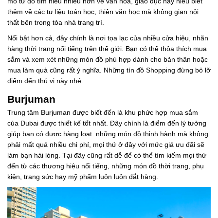
mò từ đó tìm hiểu nhiều hơn về văn hóa, giáo dục hay hiểu biết
thêm về các tư liệu toán học, thiên văn học mà không gian nội
thất bên trong tòa nhà trang trí.
Nổi bật hơn cả, đây chính là nơi tọa lạc của nhiều cửa hiệu, nhãn
hàng thời trang nổi tiếng trên thế giới. Bạn có thể thỏa thích mua
sắm và xem xét những món đồ phù hợp dành cho bản thân hoặc
mua làm quà cũng rất ý nghĩa. Những tín đồ Shopping đừng bỏ lỡ
điểm đến thú vị này nhé.
Burjuman
Trung tâm Burjuman được biết đến là khu phức hợp mua sắm
của Dubai được thiết kế tốt nhất. Đây chính là điểm đến lý tưởng
giúp bạn có được hàng loạt những món đồ thịnh hành mà không
phải mất quá nhiều chi phí, mọi thứ ở đây với mức giá ưu đãi sẽ
làm bạn hài lòng. Tại đây cũng rất dễ để có thể tìm kiếm mọi thứ
đến từ các thương hiệu nổi tiếng, những món đồ thời trang, phụ
kiện, trang sức hay mỹ phẩm luôn luôn đắt hàng.