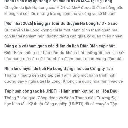
Hành trình đầy ắp tiếng cười của HDH và M&A tại Hạ Long
Chuyến du lịch Hạ Long của HDH và M&A được tô điểm bằng bầu
không khí sôi nổi, những trải nghiệm thú vị cùng vô số khoảnh
khắc đáng nhớ. Từ vẻ đẹp của kỳ quan thiên nhiên đến những
[Mới nhất 2026] Bảng giá tour du thuyền Hạ Long từ 3 - 6 sao
phút giây đồng hành bên nhau, tất cả đã tạo nên một chuyến đi
Du thuyền Hạ Long không chỉ là một hành trình tham quan mà
tràn đầy cảm xúc và dấu ấn khó quên.
còn là trải nghiệm nghỉ dưỡng đẳng cấp giữa kỳ quan thiên nhiên
thế giới. Tuy nhiên, mỗi hạng du thuyền sẽ có mức giá và dịch vụ
Bảng giá vé tham quan các điểm du lịch Điện Biên cập nhật
khác nhau, khiến nhiều du khách băn khoăn khi lựa chọn. Bài viết
2026
Điện Biên không chỉ hấp dẫn du khách bởi những di tích lịch sử
dưới đây sẽ cập nhật bảng giá tour du thuyền Hạ Long mới nhất
hào hùng mà còn sở hữu nhiều điểm tham quan mang đậm dấu
2026 từ 3 - 6 sao, giúp bạn dễ dàng so sánh và tìm được hành
ấn văn hóa và thiên nhiên Tây Bắc. Nếu đang lên kế hoạch khám
trình phù hợp với nhu cầu cũng như ngân sách.
Nhìn lại chuyến du lịch Hạ Long đáng nhớ của Công ty Tân
phá vùng đất này, việc cập nhật trước giá vé sẽ giúp bạn chủ
Hưng 2026
Tháng 7 mang đến cho tập thể Tân Hưng một hành trình nghỉ
động hơn trong lịch trình và chi phí. Cùng Vietsense Travel tham
dưỡng đầy ý nghĩa tại Hạ Long. Không chỉ được hòa mình vào vẻ
khảo bảng giá vé tham quan các điểm
du lịch Điện Biên
mới nhất
đẹp của di sản thiên nhiên thế giới, các thành viên còn có dịp gắn
năm 2026 ngay dưới đây.
Tập huấn công tác hè UNETI - Hành trình kết nối tại Hòn Dấu,
kết, sẻ chia và lưu giữ nhiều khoảnh khắc đáng nhớ. Hãy cùng
Đồ Sơn
Tháng 7 vừa qua, Công đoàn và Đoàn Thanh niên Trường Đại
nhìn lại chuyến đi ngập tràn niềm vui và những trải nghiệm khó
học Kinh tế - Kỹ thuật Công nghiệp (UNETI) đã có chuyến Tập
quên.
huấn công tác hè 2026 đầy ý nghĩa tại Hòn Dấu - Đồ Sơn. Không
chỉ là dịp nâng cao kỹ năng và chia sẻ kinh nghiệm công tác,
chương trình còn mang đến những hoạt động giao lưu sôi nổi,
góp phần gắn kết tập thể và lưu giữ nhiều kỷ niệm đáng nhớ.