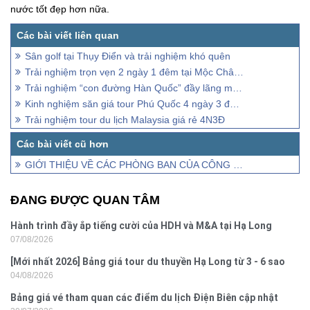
nước tốt đẹp hơn nữa.
Sân golf tại Thụy Điển và trải nghiệm khó quên
Trải nghiệm trọn vẹn 2 ngày 1 đêm tại Mộc Châu: Cả nhà đều vui!
Trải nghiệm “con đường Hàn Quốc” đầy lãng mạn ngay tại Đà Lạt
Kinh nghiệm săn giá tour Phú Quốc 4 ngày 3 đêm siêu tiết kiệm
Trải nghiệm tour du lịch Malaysia giá rẻ 4N3Đ
GIỚI THIỆU VỀ CÁC PHÒNG BAN CỦA CÔNG TY DU LỊCH VIETSENSE
ĐANG ĐƯỢC QUAN TÂM
Hành trình đầy ắp tiếng cười của HDH và M&A tại Hạ Long
07/08/2026
[Mới nhất 2026] Bảng giá tour du thuyền Hạ Long từ 3 - 6 sao
04/08/2026
Bảng giá vé tham quan các điểm du lịch Điện Biên cập nhật