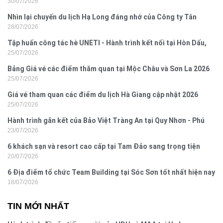
30/07/2026
2026
Nhìn lại chuyến du lịch Hạ Long đáng nhớ của Công ty Tân
28/07/2026
Hưng 2026
Tập huấn công tác hè UNETI - Hành trình kết nối tại Hòn Dấu,
25/07/2026
Đồ Sơn
Bảng Giá vé các điểm thăm quan tại Mộc Châu và Sơn La 2026
25/07/2026
Giá vé tham quan các điểm du lịch Hà Giang cập nhật 2026
25/07/2026
Hành trình gắn kết của Bảo Việt Tràng An tại Quy Nhơn - Phú
23/07/2026
Yên
6 khách sạn và resort cao cấp tại Tam Đảo sang trọng tiện
20/07/2026
nghi
6 Địa điểm tổ chức Team Building tại Sóc Sơn tốt nhất hiện nay
18/07/2026
TIN MỚI NHẤT