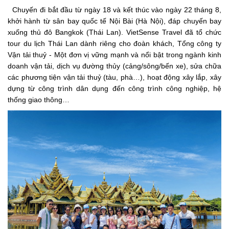
Chuyến đi bắt đầu từ ngày 18 và kết thúc vào ngày 22 tháng 8,
khởi hành từ sân bay quốc tế Nội Bài (Hà Nội), đáp chuyến bay
xuống thủ đô Bangkok (Thái Lan). VietSense Travel đã tổ chức
tour du lịch Thái Lan dành riêng cho đoàn khách, Tổng công ty
Vận tải thuỷ - Một đơn vị vững mạnh và nổi bật trong ngành kinh
doanh vận tải, dịch vụ đường thủy (cảng/sông/bến xe), sửa chữa
các phương tiện vận tải thuỷ (tàu, phà…), hoạt động xây lắp, xây
dựng từ công trình dân dụng đến công trình công nghiệp, hệ
thống giao thông…