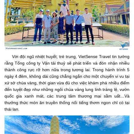
Với đội ngũ nhiệt huyết, trẻ trung, VietSense Travel tin tưởng
rằng Tổng công ty Vận tải thuỷ sẽ phát triển và đón nhận nhiều
thành công rực rỡ hơn nữa trong tương lai. Trong hành trình 5
ngày 4 đêm, không dài cũng chẳng ngắn cho một chuyến vi vu tại
xứ sở chùa vàng, thời gian vừa đủ cho việc khám phá nhiều điểm
đến tuyệt đẹp như những ngôi chùa vàng lung linh tráng lệ, vườn
quốc gia xanh mát, các trung tâm thương mại sầm uất…Và
thưởng thức món ăn truyền thống nổi tiếng thơm ngon chỉ có tại
thái lan.