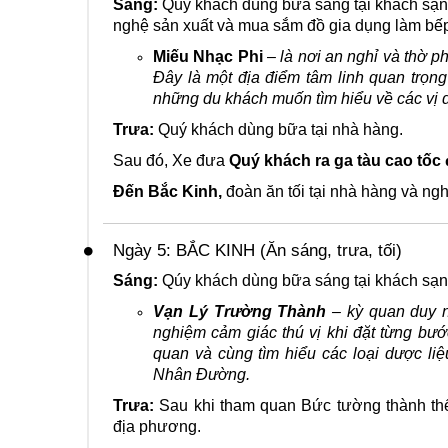
Sáng:
Qúy khách dùng bữa sáng tại khách sạn,
nghệ sản xuất và mua sắm đồ gia dụng làm bế
Miếu Nhạc Phi
–
là nơi an nghỉ và thờ p
Đây là một địa điểm tâm linh quan trọng
những du khách muốn tìm hiểu về các vị 
Trưa:
Quý khách dùng bữa tại nhà hàng.
Sau đó, Xe đưa
Quý khách ra ga tàu cao tốc 
Đến Bắc Kinh,
đoàn ăn tối tại nhà hàng và ng
Ngày 5: BẮC KINH (Ăn sáng, trưa, tối)
Sáng:
Qúy khách dùng bữa sáng tại khách sạn
Vạn Lý Trường Thành
– kỳ quan duy n
nghiệm cảm giác thú vị khi đặt từng bướ
quan và cùng tìm hiểu các loại dược liệ
Nhân Đường.
Trưa:
Sau khi tham quan Bức tường thành th
địa phương.