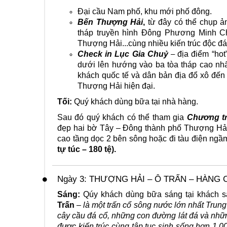
Đại cầu Nam phố, khu mới phố đông.
Bến Thượng Hải
,
từ đây có thể chụp ản
tháp truyền hình Đông Phương Minh Ch
Thượng Hải...cùng nhiều kiến trúc độc đ
Check in Lục Gia Chuỷ
địa điểm “hot
–
dưới lên hướng vào ba tòa tháp cao nhấ
khách quốc tế và dân bản địa đổ xô đến
Thượng Hải hiện đại.
Tối:
Quý khách dùng bữa tại nhà hàng.
Sau đó quý khách có thể tham gia
Chương tr
đẹp hai bờ Tây – Đông thành phố Thượng Hả
cao tầng dọc 2 bên sông hoặc đi tàu điện n
tự túc – 180 tệ).
Ngày 3: THƯỢNG HẢI – Ô TRẤN – HÀNG CHÂ
Sáng:
Qúy khách dùng bữa sáng tại khách s
Trấn
–
là một trấn cổ sông nước lớn nhất Trun
cây cầu đá cổ, những con đường lát đá và nhữn
được kiến trúc cùng tập tục sinh sống hơn 1.0