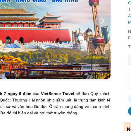
G
T
A
M
N
0
T
nh 7 ngày 6 đêm
của
VietSense Travel
sẽ đưa Quý khách
Quốc: Thượng Hải nhộn nhịp sầm uất, là trung tâm kinh tế
lịch sử và văn hóa lâu đời, Ô trấn mang dáng vẻ thanh bình
 đô thị hiện đại và hơi thở truyền thống.
N