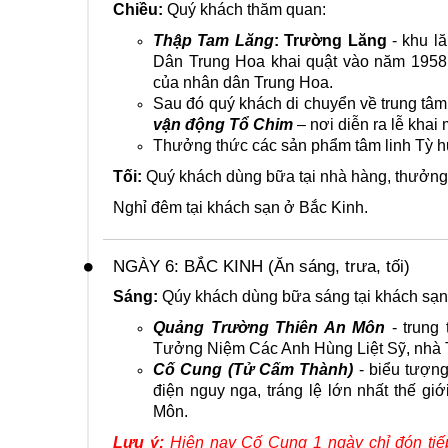
Chiều:
Quý khách thăm quan:
Thập Tam Lăng
: Trường Lăng
- khu l
Dân Trung Hoa khai quật vào năm 1958, 
của nhân dân Trung Hoa.
Sau đó quý khách di chuyển về trung tâm
vận động Tổ Chim
– nơi diễn ra lễ kha
Thưởng thức các sản phẩm tâm linh Tỳ 
Tối:
Quý khách dùng bữa tại nhà hàng, thưởn
Nghỉ đêm tại khách sạn ở Bắc Kinh.
NGÀY 6: BẮC KINH (Ăn sáng, trưa, tối)
Sáng:
Qúy khách dùng bữa sáng tại khách sạn
Quảng Trường Thiên An Môn
- trung
Tưởng Niệm Các Anh Hùng Liệt Sỹ, nhà
Cố Cung (Tử Cấm Thành)
- biểu tượn
điện nguy nga, tráng lệ lớn nhất thế giớ
Môn.
Lưu ý:
Hiện nay Cố Cung 1 ngày chỉ đón tiếp