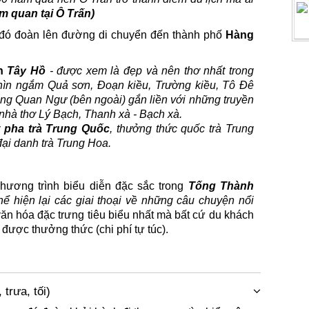
m quan tại Ô Trấn)
 đó đoàn lên đường di chuyển đến thành phố
Hàng
ạn
Tây Hồ
- được xem là đẹp và nên thơ nhất trong
hìn ngắm Quả sơn, Đoạn kiều, Trường kiều, Tô Đê
g Quan Ngư (bên ngoài) gắn liền với những truyền
nhà thơ Lý Bạch, Thanh xà - Bạch xà.
t pha trà Trung Quốc
, thưởng thức quốc trà Trung
đại danh trà Trung Hoa.
hương trình biểu diễn đặc sắc trong
Tống Thành
ể hiện lại các giai thoại
ᴠ
ề những câu chuуện nổi
ᴠ
ăn hóa đặc trưng tiêu biểu nhất mà bất cứ du khách
được thưởng thức (chi phí tự túc).
rưa, tối)