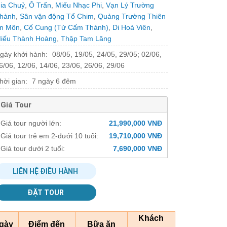
ia Chuỷ
,
Ô Trấn
,
Miếu Nhạc Phi
,
Vạn Lý Trường
hành
,
Sân vận động Tổ Chim
,
Quảng Trường Thiên
n Môn
,
Cố Cung (Tử Cấm Thành)
,
Di Hoà Viên
,
iếu Thành Hoàng
,
Thập Tam Lăng
gày khởi hành:
08/05, 19/05, 24/05, 29/05; 02/06,
6/06, 12/06, 14/06, 23/06, 26/06, 29/06
hời gian:
7 ngày 6 đêm
Giá Tour
Giá tour người lớn:
21,990,000 VNĐ
Giá tour trẻ em 2-dưới 10 tuổi:
19,710,000 VNĐ
Giá tour dưới 2 tuổi:
7,690,000 VNĐ
LIÊN HỆ ĐIỀU HÀNH
ĐẶT TOUR
Khách
gày
Điểm đến
Bữa ăn