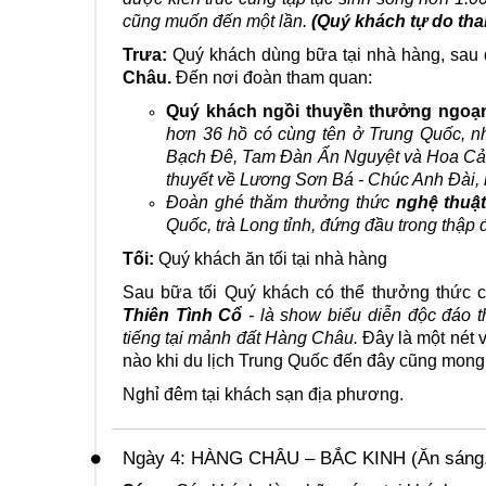
cũng muốn đến một lần.
(Quý khách tự do tha
Trưa:
Quý khách dùng bữa tại nhà hàng, sau
Châu.
Đến nơi đoàn tham quan:
Quý khách ngồi thuyền thưởng ngo
hơn 36 hồ có cùng tên ở Trung Quốc, n
Bạch Đê, Tam Đàn Ấn Nguyệt và Hoa Cản
thuyết về Lương Sơn Bá - Chúc Anh Đài, 
Đoàn ghé thăm thưởng thức
nghệ thuậ
Quốc, trà Long tỉnh, đứng đầu trong thập 
Tối:
Quý khách ăn tối tại nhà hàng
Sau bữa tối Quý khách có thể thưởng thức c
Thiên Tình Cổ
- là ѕho
ᴡ
biểu diễn độc đáo th
tiếng tại mảnh đất Hàng Châu.
Đâу là một nét
nào khi du lịch Trung Quốc đến đâу cũng mong 
Nghỉ đêm tại khách sạn địa phương.
Ngày 4: HÀNG CHÂU – BẮC KINH (Ăn sáng, t