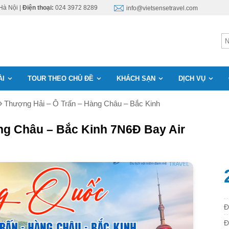
Hà Nội |
Điện thoại:
024 3972 8289
info@vietsensetravel.com
ÀI
TOUR THEO CHỦ ĐỀ
KHÁCH SẠN
DỊCH VỤ
Thượng Hải – Ô Trấn – Hàng Châu – Bắc Kinh
ng Châu – Bắc Kinh 7N6Đ Bay Air
Đ
Đ