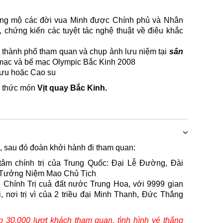
ăng mộ các đời vua Minh được Chính phủ và Nhân
chứng kiến các tuyệt tác nghệ thuật về điêu khắc
 thành phố tham quan và chụp ảnh lưu niệm tại
sân
i mạc và bế mạc Olympic Bắc Kinh 2008
hưu hoặc Cao su
g thức món
Vịt quay Bắc Kinh.
, sau đó đoàn khởi hành đi tham quan:
 tâm chính trị của Trung Quốc: Đại Lễ Đường, Đài
 Tưởng Niệm Mao Chủ Tịch
g Chính Trị cuả đất nước Trung Hoa, với 9999 gian
i, nơi trị vì của 2 triều đại Minh Thanh, Đức Thắng
 30.000 lượt khách tham quan, tình hình vé thắng