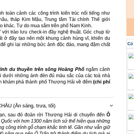
h toàn cảnh các công trình kiến trúc nổi tiếng như
âu, tháp Kim Mậu, Trung tâm Tài chính Thế giới
áo khác. Tự do mua sắm trên phố Nam Kinh.
” với trào lưu check-in đầy nghệ thuật. Góc chụp từ
t ở đây tạo nên một khung cảnh hùng vĩ, khiến du
Có
 để ghi lại những bức ảnh độc đáo, mang đậm chất
ình du thuyền trên sông Hoàng Phố
ngắm cảnh
i dưới những ánh đèn đủ màu sắc của các toà nhà
gầm khám phá thành phố Thượng Hải về đêm
(chi phí
U (Ăn sáng, trưa, tối)
ạn, sau đó đoàn rời Thượng Hải di chuyển đến
Ô
g Quốc với hơn 1300 năm lịch sử thể hiện qua những
g công trình gỗ chạm khắc tinh tế. Gần như vẫn giữ
00 năm qua nên Ô Trấn trở thành điểm du lịch mà ai