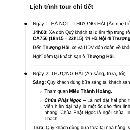
Lịch trình tour chi tiết
Ngày 1: HÀ NỘI – THƯỢNG HẢI (Ăn nhẹ tr
14h00:
Xe đón Quý khách tại điểm tập trung r
CA756 (18h15 – 22h15)
rời
Hà Nội
đi
Thượng 
Đến
Thượng Hải,
xe và HDV đón đoàn về khá
Nghỉ đêm tại khách sạn ở
Thượng Hải.
Ngày 2: THƯỢNG HẢI (Ăn sáng, trưa, tối)
Sáng:
Qúy khách dùng bữa sáng tại khách sạn
Tham quan
Miếu Thành Hoàng.
Chùa Phật Ngọc
– Là nơi đặt hai pho 
viện hiện đại này là một ốc đảo tâm li
nhang, Chùa Phật Ngọc là ngôi chùa li
Thạch.
Trưa:
Qúy khách dùng bữa trưa tại nhà hàng, s