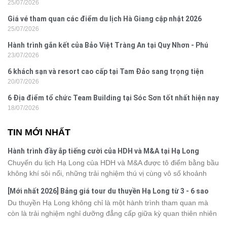
25/07/2026
Giá vé tham quan các điểm du lịch Hà Giang cập nhật 2026
25/07/2026
Hành trình gắn kết của Bảo Việt Tràng An tại Quy Nhơn - Phú
23/07/2026
Yên
6 khách sạn và resort cao cấp tại Tam Đảo sang trọng tiện
20/07/2026
nghi
6 Địa điểm tổ chức Team Building tại Sóc Sơn tốt nhất hiện nay
18/07/2026
TIN MỚI NHẤT
Hành trình đầy ắp tiếng cười của HDH và M&A tại Hạ Long
Chuyến du lịch Hạ Long của HDH và M&A được tô điểm bằng bầu
không khí sôi nổi, những trải nghiệm thú vị cùng vô số khoảnh
khắc đáng nhớ. Từ vẻ đẹp của kỳ quan thiên nhiên đến những
[Mới nhất 2026] Bảng giá tour du thuyền Hạ Long từ 3 - 6 sao
phút giây đồng hành bên nhau, tất cả đã tạo nên một chuyến đi
Du thuyền Hạ Long không chỉ là một hành trình tham quan mà
tràn đầy cảm xúc và dấu ấn khó quên.
còn là trải nghiệm nghỉ dưỡng đẳng cấp giữa kỳ quan thiên nhiên
thế giới. Tuy nhiên, mỗi hạng du thuyền sẽ có mức giá và dịch vụ