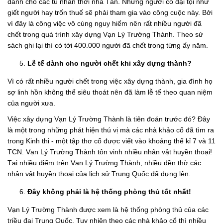
dành cho các tù nhân thời nhà Tần. Những người có đại tội như
giết người hay trốn thuế sẽ phải tham gia vào công cuộc này. Bởi
vì đây là công việc vô cùng nguy hiểm nên rất nhiều người đã
chết trong quá trình xây dựng Vạn Lý Trường Thành. Theo sử
sách ghi lại thì có tới 400.000 người đã chết trong từng ấy năm.
Lễ tế dành cho người chết khi xây dựng thành?
Vì có rất nhiều người chết trong việc xây dựng thành, gia đình họ
sợ linh hồn không thể siêu thoát nên đã làm lễ tế theo quan niệm
của người xưa.
Việc xây dựng Vạn Lý Trường Thành là tiên đoán trước đó? Đây
là một trong những phát hiện thú vị mà các nhà khảo cổ đã tìm ra
trong Kinh thi - một tập thơ cổ được viết vào khoảng thế kỉ 7 và 11
TCN. Vạn Lý Trường Thành tôn vinh nhiều nhân vật huyền thoại!
Tại nhiều điểm trên Vạn Lý Trường Thành, nhiều đền thờ các
nhân vật huyền thoại của lịch sử Trung Quốc đã dựng lên.
Đây không phải là hệ thống phòng thủ tốt nhất!
Vạn Lý Trường Thành được xem là hệ thống phòng thủ của các
triều đại Trung Quốc. Tuy nhiên theo các nhà khảo cổ thì nhiều