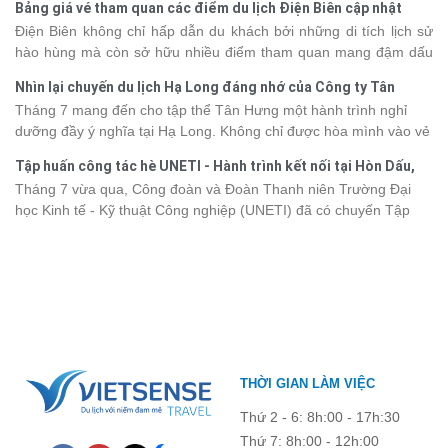
Bảng giá vé tham quan các điểm du lịch Điện Biên cập nhật
khác nhau, khiến nhiều du khách băn khoăn khi lựa chọn. Bài viết
2026
Điện Biên không chỉ hấp dẫn du khách bởi những di tích lịch sử
dưới đây sẽ cập nhật bảng giá tour du thuyền Hạ Long mới nhất
hào hùng mà còn sở hữu nhiều điểm tham quan mang đậm dấu
2026 từ 3 - 6 sao, giúp bạn dễ dàng so sánh và tìm được hành
ấn văn hóa và thiên nhiên Tây Bắc. Nếu đang lên kế hoạch khám
trình phù hợp với nhu cầu cũng như ngân sách.
Nhìn lại chuyến du lịch Hạ Long đáng nhớ của Công ty Tân
phá vùng đất này, việc cập nhật trước giá vé sẽ giúp bạn chủ
Hưng 2026
Tháng 7 mang đến cho tập thể Tân Hưng một hành trình nghỉ
động hơn trong lịch trình và chi phí. Cùng Vietsense Travel tham
dưỡng đầy ý nghĩa tại Hạ Long. Không chỉ được hòa mình vào vẻ
khảo bảng giá vé tham quan các điểm
du lịch Điện Biên
mới nhất
đẹp của di sản thiên nhiên thế giới, các thành viên còn có dịp gắn
năm 2026 ngay dưới đây.
Tập huấn công tác hè UNETI - Hành trình kết nối tại Hòn Dấu,
kết, sẻ chia và lưu giữ nhiều khoảnh khắc đáng nhớ. Hãy cùng
Đồ Sơn
Tháng 7 vừa qua, Công đoàn và Đoàn Thanh niên Trường Đại
nhìn lại chuyến đi ngập tràn niềm vui và những trải nghiệm khó
học Kinh tế - Kỹ thuật Công nghiệp (UNETI) đã có chuyến Tập
quên.
huấn công tác hè 2026 đầy ý nghĩa tại Hòn Dấu - Đồ Sơn. Không
chỉ là dịp nâng cao kỹ năng và chia sẻ kinh nghiệm công tác,
chương trình còn mang đến những hoạt động giao lưu sôi nổi,
góp phần gắn kết tập thể và lưu giữ nhiều kỷ niệm đáng nhớ.
THỜI GIAN LÀM VIỆC
Thứ 2 - 6: 8h:00 - 17h:30
Thứ 7: 8h:00 - 12h:00