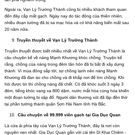
Ngoài ra, Vạn Lý Trường Thành cũng bị nhiều khách tham quan
đến đây cắp mất gạch. Ngày nay do tác động của thiên nhiên,
nhiều đoạn tường đã bị sa mạc hóa và có khả năng biến mất sau
20 năm nữa.
Truyền thuyết về Vạn Lý Trường Thành
Truyền thuyết được biết nhiều nhất về Vạn Lý Trường Thành là
câu chuyện kể về nàng Mạnh Khương khóc chồng. Truyện kể
rằng, chồng của nàng trong đêm tân hôn đã bị bắt đi xây dựng
thành. Vì mùa đông sắp tới, sợ chồng lạnh nên nàng Mạnh
Khương đã đan áo cho chồng và đi khắp nơi để tìm chồng. Khi
hỏi được tin thì chồng nàng đã chết. Cô đã khóc suốt 3 ngày 3
đêm, tiếng khóc vang xa 800 dặm, nước mắt hòa cùng hóa khiến
một đoạn tường bị sập đổ. Người dân thương xót đã lập đền thờ
tại phần tường thành quận Sơn Hải Nam tỉnh Hà Bắc.
Câu chuyện về 99.999 viên gạch tại Gia Dục Quan
Là cửa ải phía tây của Vạn Lý Trường Thành, đây là nơi còn
nguyên vẹn nhất. Gia Dục Quan gắn với cái tên Dị Khai Chiêm -