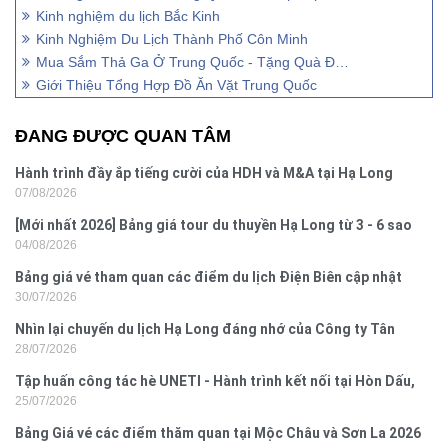
Kinh nghiệm du lịch Bắc Kinh
Kinh Nghiệm Du Lịch Thành Phố Côn Minh
Mua Sắm Thả Ga Ở Trung Quốc - Tặng Quà Độc Đáo
Giới Thiệu Tổng Hợp Đồ Ăn Vặt Trung Quốc
ĐANG ĐƯỢC QUAN TÂM
Hành trình đầy ắp tiếng cười của HDH và M&A tại Hạ Long
07/08/2026
[Mới nhất 2026] Bảng giá tour du thuyền Hạ Long từ 3 - 6 sao
04/08/2026
Bảng giá vé tham quan các điểm du lịch Điện Biên cập nhật
30/07/2026
2026
Nhìn lại chuyến du lịch Hạ Long đáng nhớ của Công ty Tân
28/07/2026
Hưng 2026
Tập huấn công tác hè UNETI - Hành trình kết nối tại Hòn Dấu,
25/07/2026
Đồ Sơn
Bảng Giá vé các điểm thăm quan tại Mộc Châu và Sơn La 2026