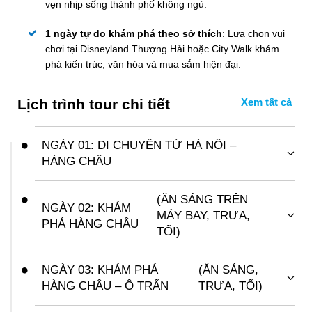
vẹn nhịp sống thành phố không ngủ.
1 ngày tự do khám phá theo sở thích
: Lựa chọn vui
chơi tại Disneyland Thượng Hải hoặc City Walk khám
phá kiến trúc, văn hóa và mua sắm hiện đại.
Lịch trình tour chi tiết
NGÀY 01: DI CHUYỂN TỪ HÀ NỘI –
HÀNG CHÂU
Khoảng 22h50
: Xe và hướng dẫn viên của Vietsense
Travel đón đoàn tại điểm hẹn trong nội thành Hà Nội,
(ĂN SÁNG TRÊN
NGÀY 02: KHÁM
đưa quý khách ra sân bay Nội Bài làm thủ tục đáp
MÁY BAY, TRƯA,
PHÁ HÀNG CHÂU
chuyến bay CA708 (02:50 – 06:50) khởi hành đi Hàng
TỐI)
Châu.
06:50 sáng
: Đoàn hạ cánh xuống sân bay Hàng Châu,
Quý khách nghỉ ngơi và thư giãn trên máy bay, sẵn
hoàn tất thủ tục nhập cảnh rồi bắt đầu hành trình tham
NGÀY 03: KHÁM PHÁ
(ĂN SÁNG,
sàng cho hành trình khám phá vùng đất Giang Nam nổi
quan:
HÀNG CHÂU – Ô TRẤN
TRƯA, TỐI)
tiếng.
Hàng Châu:
Thành phố được mệnh danh là
Buổi sáng
: Quý khách dùng bữa tại khách sạn, làm