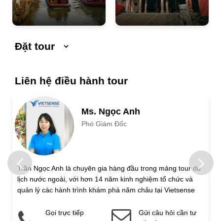
Đặt tour
Ngày khởi hành
Ngày kết thúc
Liên hệ điều hành tour
Số người lớn
Ms. Ngọc Anh
Phó Giám Đốc
Trẻ em 1 đến 5 tuổi
Trẻ em 6 đến 12 tuổi
Họ và tên
Trần Ngọc Anh là chuyên gia hàng đầu trong mảng tour du
lịch nước ngoài, với hơn 14 năm kinh nghiệm tổ chức và
Địa chỉ liên hệ
quản lý các hành trình khám phá năm châu tại Vietsense
Travel.
Gọi trực tiếp
Gửi câu hỏi cần tư
Điện thoại di động
Email