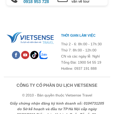
0918 953 728
vấn về tour
Ghi chú thêm
Chú ý: Trường mang dấu (
*
) là bắt buộc. Vui lòng không để
THỜI GIAN LÀM VIỆC
trống !
Thứ 2 - 6: 8h:00 - 17h:30
Thứ 7: 8h:00 - 12h:00
CN và các ngày lễ: Nghỉ
Tổng Đài: 1900 54 55 19
Hotline: 0937 191 888
CÔNG TY CỔ PHẦN DU LỊCH VIETSENSE
© 2010 - Bản quyền thuộc Vietsense Travel
Giấy chứng nhận đăng ký kinh doanh số: 0104731205
do Sở kế hoạch và đầu tư TP Hà Nội cấp ngày