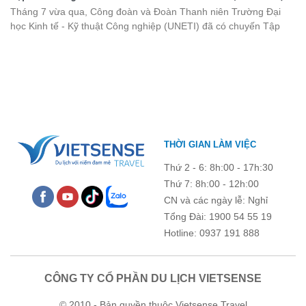
kết, sẻ chia và lưu giữ nhiều khoảnh khắc đáng nhớ. Hãy cùng
Đồ Sơn
Tháng 7 vừa qua, Công đoàn và Đoàn Thanh niên Trường Đại
nhìn lại chuyến đi ngập tràn niềm vui và những trải nghiệm khó
học Kinh tế - Kỹ thuật Công nghiệp (UNETI) đã có chuyến Tập
quên.
huấn công tác hè 2026 đầy ý nghĩa tại Hòn Dấu - Đồ Sơn. Không
chỉ là dịp nâng cao kỹ năng và chia sẻ kinh nghiệm công tác,
chương trình còn mang đến những hoạt động giao lưu sôi nổi,
góp phần gắn kết tập thể và lưu giữ nhiều kỷ niệm đáng nhớ.
THỜI GIAN LÀM VIỆC
Thứ 2 - 6: 8h:00 - 17h:30
Thứ 7: 8h:00 - 12h:00
CN và các ngày lễ: Nghỉ
Tổng Đài: 1900 54 55 19
Hotline: 0937 191 888
CÔNG TY CỔ PHẦN DU LỊCH VIETSENSE
© 2010 - Bản quyền thuộc Vietsense Travel