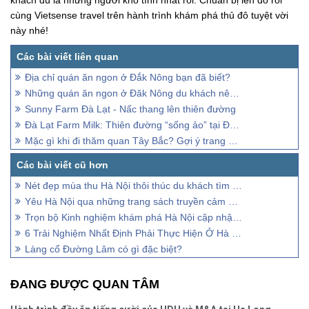
khách dù là những người khó tính nhất rồi. Chuẩn bị lên đồ rồi
cùng Vietsense travel trên hành trình khám phá thủ đô tuyệt vời
này nhé!
Địa chỉ quán ăn ngon ở Đắk Nông bạn đã biết?
Những quán ăn ngon ở Đăk Nông du khách nên biết
Sunny Farm Đà Lạt - Nấc thang lên thiên đường
Đà Lạt Farm Milk: Thiên đường “sống ảo” tại Đà Lạt
Mặc gì khi đi thăm quan Tây Bắc? Gợi ý trang phục phù hợp
Nét đẹp mùa thu Hà Nội thôi thúc du khách tìm về thủ đô ngàn năm văn hiến
Yêu Hà Nội qua những trang sách truyền cảm hứng về thủ đô
Trọn bộ Kinh nghiệm khám phá Hà Nội cập nhật mới nhất
6 Trải Nghiệm Nhất Định Phải Thực Hiện Ở Hà Nội
Làng cổ Đường Lâm có gì đặc biệt?
ĐANG ĐƯỢC QUAN TÂM