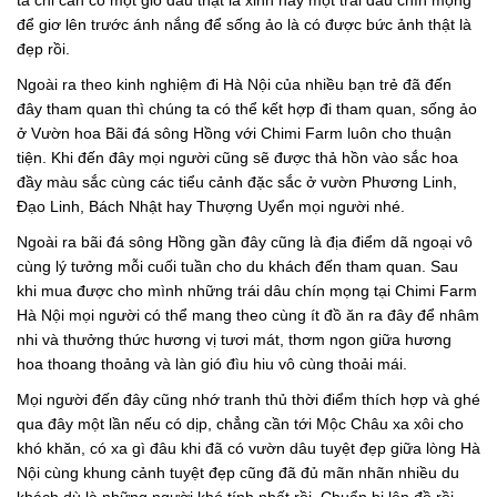
ta chỉ cần có một giỏ dâu thật là xinh hay một trái dâu chín mọng
để giơ lên trước ánh nắng để sống ảo là có được bức ảnh thật là
đẹp rồi.
Ngoài ra theo kinh nghiệm đi Hà Nội của nhiều bạn trẻ đã đến
đây tham quan thì chúng ta có thể kết hợp đi tham quan, sống ảo
ở Vườn hoa Bãi đá sông Hồng với Chimi Farm luôn cho thuận
tiện. Khi đến đây mọi người cũng sẽ được thả hồn vào sắc hoa
đầy màu sắc cùng các tiểu cảnh đặc sắc ở vườn Phương Linh,
Đạo Linh, Bách Nhật hay Thượng Uyển mọi người nhé.
Ngoài ra bãi đá sông Hồng gần đây cũng là địa điểm dã ngoại vô
cùng lý tưởng mỗi cuối tuần cho du khách đến tham quan. Sau
khi mua được cho mình những trái dâu chín mọng tại Chimi Farm
Hà Nội mọi người có thể mang theo cùng ít đồ ăn ra đây để nhâm
nhi và thưởng thức hương vị tươi mát, thơm ngon giữa hương
hoa thoang thoảng và làn gió đìu hiu vô cùng thoải mái.
Mọi người đến đây cũng nhớ tranh thủ thời điểm thích hợp và ghé
qua đây một lần nếu có dịp, chẳng cần tới Mộc Châu xa xôi cho
khó khăn, có xa gì đâu khi đã có vườn dâu tuyệt đẹp giữa lòng Hà
Nội cùng khung cảnh tuyệt đẹp cũng đã đủ mãn nhãn nhiều du