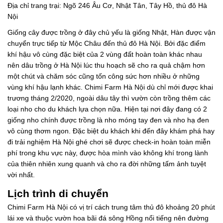
Địa chỉ trang trại: Ngõ 246 Âu Cơ, Nhật Tân, Tây Hồ, thủ đô Hà
Nội
Giống cây được trồng ở đây chủ yếu là giống Nhật, Hàn được vận
chuyển trực tiếp từ Mộc Châu đến thủ đô Hà Nội. Bởi đặc điểm
khí hậu vô cùng đặc biệt của 2 vùng đất hoàn toàn khác nhau
nên dâu trồng ở Hà Nội lúc thu hoạch sẽ cho ra quả chậm hơn
một chút và chăm sóc cũng tốn công sức hơn nhiều ở những
vùng khí hậu lạnh khác. Chimi Farm Hà Nội dù chỉ mới được khai
trương tháng 2/2020, ngoài dâu tây thì vườn còn trồng thêm các
loại nho cho du khách lựa chọn nữa. Hiện tại nơi đây đang có 2
giống nho chính được trồng là nho móng tay đen và nho hạ đen
vô cùng thơm ngon. Đặc biệt du khách khi đến đây khám phá hay
đi trải nghiệm Hà Nội ghé chơi sẽ được check-in hoàn toàn miễn
phí trong khu vực này, được hòa mình vào không khí trong lành
của thiên nhiên xung quanh và cho ra đời những tấm ảnh tuyệt
vời nhất.
Lịch trình di chuyển
Chimi Farm Hà Nội có vị trí cách trung tâm thủ đô khoảng 20 phút
lái xe và thuộc vườn hoa bãi đá sông Hồng nổi tiếng nên đường