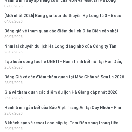
Hành trình đầy ắp tiếng cười của HDH và M&A tại Hạ Long
07/08/2026
[Mới nhất 2026] Bảng giá tour du thuyền Hạ Long từ 3 - 6 sao
04/08/2026
Bảng giá vé tham quan các điểm du lịch Điện Biên cập nhật
30/07/2026
2026
Nhìn lại chuyến du lịch Hạ Long đáng nhớ của Công ty Tân
28/07/2026
Hưng 2026
Tập huấn công tác hè UNETI - Hành trình kết nối tại Hòn Dấu,
25/07/2026
Đồ Sơn
Bảng Giá vé các điểm thăm quan tại Mộc Châu và Sơn La 2026
25/07/2026
Giá vé tham quan các điểm du lịch Hà Giang cập nhật 2026
25/07/2026
Hành trình gắn kết của Bảo Việt Tràng An tại Quy Nhơn - Phú
23/07/2026
Yên
6 khách sạn và resort cao cấp tại Tam Đảo sang trọng tiện
20/07/2026
nghi