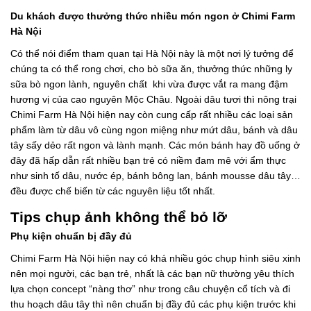
Du khách được thưởng thức nhiều món ngon ở Chimi Farm
Hà Nội
Có thể nói điểm tham quan tại Hà Nội này là một nơi lý tưởng để
chúng ta có thể rong chơi, cho bò sữa ăn, thưởng thức những ly
sữa bò ngon lành, nguyên chất khi vừa được vắt ra mang đậm
hương vị của cao nguyên Mộc Châu. Ngoài dâu tươi thì nông trại
Chimi Farm Hà Nội hiện nay còn cung cấp rất nhiều các loại sản
phẩm làm từ dâu vô cùng ngon miệng như mứt dâu, bánh và dâu
tây sấy dẻo rất ngon và lành mạnh. Các món bánh hay đồ uống ở
đây đã hấp dẫn rất nhiều bạn trẻ có niềm đam mê với ẩm thực
như sinh tố dâu, nước ép, bánh bông lan, bánh mousse dâu tây…
đều được chế biến từ các nguyên liệu tốt nhất.
Tips chụp ảnh không thể bỏ lỡ
Phụ kiện chuẩn bị đầy đủ
Chimi Farm Hà Nội hiện nay có khá nhiều góc chụp hình siêu xinh
nên mọi người, các bạn trẻ, nhất là các bạn nữ thường yêu thích
lựa chọn concept “nàng thơ” như trong câu chuyện cổ tích và đi
thu hoạch dâu tây thì nên chuẩn bị đầy đủ các phụ kiện trước khi