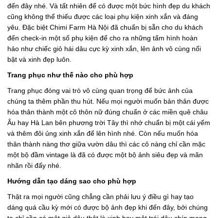
đến đây nhé. Và tất nhiên để có được một bức hình đẹp du khách
cũng không thể thiếu được các loại phụ kiện xinh xắn và đáng
yêu. Đặc biệt Chimi Farm Hà Nội đã chuẩn bị sẵn cho du khách
đến check-in một số phụ kiện để cho ra những tấm hình hoàn
hảo như chiếc giỏ hái dâu cực kỳ xinh xắn, lên ảnh vô cùng nổi
bật và xinh đẹp luôn.
Trang phục như thế nào cho phù hợp
Trang phục đóng vai trò vô cùng quan trọng để bức ảnh của
chúng ta thêm phần thu hút. Nếu mọi người muốn bản thân được
hóa thân thành một cô thôn nữ đúng chuẩn ở các miền quê châu
Âu hay Hà Lan bên phương trời Tây thì nhớ chuẩn bị một cái yếm
và thêm đôi ủng xinh xắn để lên hình nhé. Còn nếu muốn hóa
thân thành nàng thơ giữa vườn dâu thì các cô nàng chỉ cần mặc
một bộ đầm vintage là đã có được một bộ ảnh siêu đẹp và mãn
nhãn rồi đấy nhé.
Hướng dẫn tạo dáng sao cho phù hợp
Thật ra mọi người cũng chẳng cần phải lưu ý điều gì hay tạo
dáng quá cầu kỳ mới có được bộ ảnh đẹp khi đến đây, bởi chúng