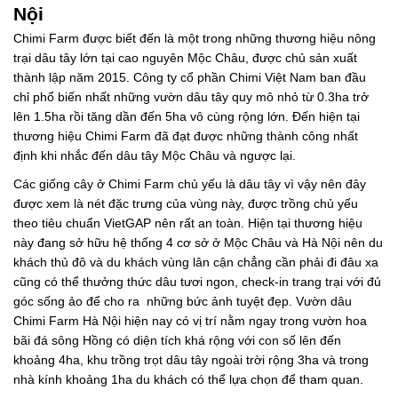
Nội
Chimi Farm được biết đến là một trong những thương hiệu nông
trại dâu tây lớn tại cao nguyên Mộc Châu, được chủ sản xuất
thành lập năm 2015. Công ty cổ phần Chimi Việt Nam ban đầu
chỉ phổ biến nhất những vườn dâu tây quy mô nhỏ từ 0.3ha trở
lên 1.5ha rồi tăng dần đến 5ha vô cùng rộng lớn. Đến hiện tại
thương hiệu Chimi Farm đã đạt được những thành công nhất
định khi nhắc đến dâu tây Mộc Châu và ngược lại.
Các giống cây ở Chimi Farm chủ yếu là dâu tây vì vậy nên đây
được xem là nét đặc trưng của vùng này, được trồng chủ yếu
theo tiêu chuẩn VietGAP nên rất an toàn. Hiện tại thương hiệu
này đang sở hữu hệ thống 4 cơ sở ở Mộc Châu và Hà Nội nên du
khách thủ đô và du khách vùng lân cận chẳng cần phải đi đâu xa
cũng có thể thưởng thức dâu tươi ngon, check-in trang trại với đủ
góc sống ảo để cho ra những bức ảnh tuyệt đẹp. Vườn dâu
Chimi Farm Hà Nội hiện nay có vị trí nằm ngay trong vườn hoa
bãi đá sông Hồng có diện tích khá rộng với con số lên đến
khoảng 4ha, khu trồng trọt dâu tây ngoài trời rộng 3ha và trong
nhà kính khoảng 1ha du khách có thể lựa chọn để tham quan.