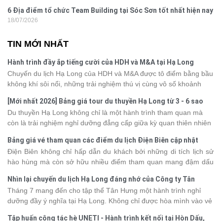
6 Địa điểm tổ chức Team Building tại Sóc Sơn tốt nhất hiện nay
18/07/2026
TIN MỚI NHẤT
Hành trình đầy ắp tiếng cười của HDH và M&A tại Hạ Long
Chuyến du lịch Hạ Long của HDH và M&A được tô điểm bằng bầu
không khí sôi nổi, những trải nghiệm thú vị cùng vô số khoảnh
khắc đáng nhớ. Từ vẻ đẹp của kỳ quan thiên nhiên đến những
[Mới nhất 2026] Bảng giá tour du thuyền Hạ Long từ 3 - 6 sao
phút giây đồng hành bên nhau, tất cả đã tạo nên một chuyến đi
Du thuyền Hạ Long không chỉ là một hành trình tham quan mà
tràn đầy cảm xúc và dấu ấn khó quên.
còn là trải nghiệm nghỉ dưỡng đẳng cấp giữa kỳ quan thiên nhiên
thế giới. Tuy nhiên, mỗi hạng du thuyền sẽ có mức giá và dịch vụ
Bảng giá vé tham quan các điểm du lịch Điện Biên cập nhật
khác nhau, khiến nhiều du khách băn khoăn khi lựa chọn. Bài viết
2026
Điện Biên không chỉ hấp dẫn du khách bởi những di tích lịch sử
dưới đây sẽ cập nhật bảng giá tour du thuyền Hạ Long mới nhất
hào hùng mà còn sở hữu nhiều điểm tham quan mang đậm dấu
2026 từ 3 - 6 sao, giúp bạn dễ dàng so sánh và tìm được hành
ấn văn hóa và thiên nhiên Tây Bắc. Nếu đang lên kế hoạch khám
trình phù hợp với nhu cầu cũng như ngân sách.
Nhìn lại chuyến du lịch Hạ Long đáng nhớ của Công ty Tân
phá vùng đất này, việc cập nhật trước giá vé sẽ giúp bạn chủ
Hưng 2026
Tháng 7 mang đến cho tập thể Tân Hưng một hành trình nghỉ
động hơn trong lịch trình và chi phí. Cùng Vietsense Travel tham
dưỡng đầy ý nghĩa tại Hạ Long. Không chỉ được hòa mình vào vẻ
khảo bảng giá vé tham quan các điểm
du lịch Điện Biên
mới nhất
đẹp của di sản thiên nhiên thế giới, các thành viên còn có dịp gắn
năm 2026 ngay dưới đây.
Tập huấn công tác hè UNETI - Hành trình kết nối tại Hòn Dấu,