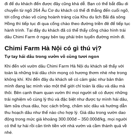
đi để du khách đến được đây cũng khá dễ. Bạn có thể bắt đầu di
chuyển từ ngõ 264 Âu Cơ du khách có thể đi thẳng đến cuối ngõ,
tới cổng chào vô cùng hoành tráng của Khu du lịch Bãi đá sông
Hồng thì tiếp tục đi qua cổng chào theo đường triền đê để tiếp tục
hành trình. Tại đây du khách đã có thể thấy cổng chào hình trái
dâu Chimi Farm ở ngay bên tay phải trên tuyến đường mình đi.
Chimi Farm Hà Nội có gì thú vị?
Tự tay hái dâu trong vườn vô cùng tươi ngon
Khi đến với vườn dâu Chimi Farm Hà Nội du khách sẽ thấy với
toàn là những trái dâu chín mọng có hương thơm nhè nhẹ trong
không khí. Khi đến đây du khách sẽ có cảm giác như bản thân
mình đang lạc mình vào một thế giới chỉ toàn là dâu và dâu mà
thôi. Bên cạnh tham quan vườn thì mọi người sẽ có được những
trải nghiệm vô cùng lý thú và đặc biệt như được tự mình hái dâu,
làm sữa chua dâu, học cách trồng, chăm sóc dâu và hướng dẫn
thu hoạch dâu như thế nào cho hợp lý. Giá dâu trong vườn dao
động trong mức giá khoảng 300.000đ – 350.000đ/kg, mọi người
có thể tự hái rồi cân tính tiền với nhà vườn và cầm thành quả về
nhé.