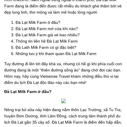
Farm đang là điểm đến được rất nhiều du khách ghé thăm bởi vẻ
đẹp lung linh, thơ mộng và làm mê hoặc lòng người.
Đà Lạt Milk Farm ở đâu?
Đà Lạt Milk Farm mở cửa khi nào?
Đà Lạt Milk Farm giá vé bao nhiêu?
Thông tin liên hệ Đà Lạt Milk Farm
Đà Lath Milk Farm có gì đặc biệt?
Những lưu ý khi tham quan Đà Lạt Milk Farm
Tuy đường đi lên tới đây khá xa, nhưng có hề gì khi phía cuối con
đường đang là một “thiên đường sống ảo” đang chờ đợi các bạn.
Hôm nay, hãy cùng Vietsense Travel khám những điều thú vị tại
điểm du lịch Đà Lạt độc đáo này các bạn nhé!
Đà Lạt Milk Farm ở đâu?
Nông trại bò sữa này hiện đang nằm thôn Lạc Trường, xã Tu Tra,
huyện Đơn Dương, tỉnh Lâm Đồng, cách trung tâm thành phố du
lịch Đà Lạt gần 35 cây số. Đà Lạt Milk Farm là điểm đến hấp dẫn,