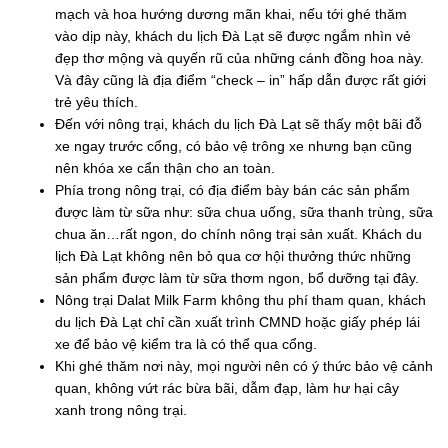
mạch và hoa hướng dương mãn khai, nếu tới ghé thăm
vào dịp này, khách du lịch Đà Lạt sẽ được ngắm nhìn vẻ
đẹp thơ mộng và quyến rũ của những cánh đồng hoa này.
Và đây cũng là địa điểm “check – in” hấp dẫn được rất giới
trẻ yêu thích.
Đến với nông trại, khách du lịch Đà Lạt sẽ thấy một bãi đỗ
xe ngay trước cổng, có bảo vệ trông xe nhưng bạn cũng
nên khóa xe cẩn thận cho an toàn.
Phía trong nông trại, có địa điểm bày bán các sản phẩm
được làm từ sữa như: sữa chua uống, sữa thanh trùng, sữa
chua ăn…rất ngon, do chính nông trại sản xuất. Khách du
lịch Đà Lạt không nên bỏ qua cơ hội thưởng thức những
sản phẩm được làm từ sữa thơm ngon, bổ dưỡng tại đây.
Nông trại Dalat Milk Farm không thu phí tham quan, khách
du lịch Đà Lạt chỉ cần xuất trình CMND hoặc giấy phép lái
xe để bảo vệ kiểm tra là có thể qua cổng.
Khi ghé thăm nơi này, mọi người nên có ý thức bảo vệ cảnh
quan, không vứt rác bừa bãi, dẫm đạp, làm hư hại cây
xanh trong nông trại.