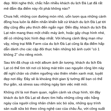
đẹp. Mới nghe thôi, chắc hẳn nhiều khách du lịch Đà Lạt đã rất
mê đắm địa điểm này rồi phải không nào?
Chưa hết, những con đường mòn nhỏ, uốn lượn qua những cánh
đồng hoa luôn là điểm nhấn khiến bất cứ khách du lịch Đà Lạt tới
đây cũng đều yêu thích đến ngẩn ngơ. Đến đây, khách du lịch Đà
Lạt nên mang theo một chiếc máy ảnh, hoặc gậy chụp hình nhé,
để có những bức hình đẹp nhất. Với khung cảnh lãng mạn như
vậy, nông trại Milk Farm của du lịch Đà Lạt cũng là địa điểm hấp
dẫn dành cho các cặp đôi thực hiện những bộ ảnh cưới “có 1
không 2” cho riêng mình.
Sau khi đã chụp cả một album ảnh ấn tượng, khách du lịch Đà
Lạt có thể tìm tới nơi có bóng mát trên cao nguyên rộng lớn này
để nghỉ chân và chiêm ngưỡng vào thiên nhiên xanh mát, tuyệt
đẹp nơi đây. Đây sẽ là khoảng thời gian lý tưởng để bạn có thể
thư giãn, xả stress sau những ngày làm việc mệt mỏi.
Không chỉ là nơi tham quan, ngắm cảnh và chụp hình, tới đây
khách du lịch Đà Lạt sẽ được tìm hiểu những công việc hằng
ngày của người công nhân chăm sóc bò sữa, những quy trình
sản xuất sữa bò theo công nghệ cao của châu Âu, với công suất