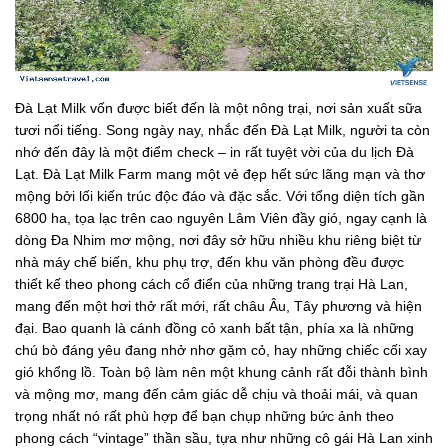
Đà Lạt Milk vốn được biết đến là một nông trại, nơi sản xuất sữa
tươi nổi tiếng. Song ngày nay, nhắc đến Đà Lạt Milk, người ta còn
nhớ đến đây là một điểm check – in rất tuyệt vời của du lịch Đà
Lạt. Đà Lạt Milk Farm mang một vẻ đẹp hết sức lãng mạn và thơ
mộng bởi lối kiến trúc độc đáo và đặc sắc. Với tổng diện tích gần
6800 ha, tọa lạc trên cao nguyên Lâm Viên đầy gió, ngay cạnh là
dòng Đa Nhim mơ mộng, nơi đây sở hữu nhiều khu riêng biệt từ
nhà máy chế biến, khu phụ trợ, đến khu văn phòng đều được
thiết kế theo phong cách cổ điển của những trang trại Hà Lan,
mang đến một hơi thở rất mới, rất châu Âu, Tây phương và hiện
đại. Bao quanh là cánh đồng cỏ xanh bất tận, phía xa là những
chú bò đáng yêu đang nhở nhơ gặm cỏ, hay những chiếc cối xay
gió khổng lồ. Toàn bộ làm nên một khung cảnh rất đỗi thành bình
và mộng mơ, mang đến cảm giác dễ chịu và thoải mái, và quan
trọng nhất nó rất phù hợp để bạn chụp những bức ảnh theo
phong cách “vintage” thần sầu, tựa như những cô gái Hà Lan xinh