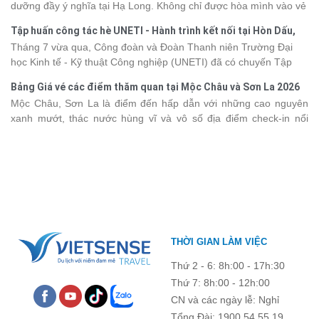
dưỡng đầy ý nghĩa tại Hạ Long. Không chỉ được hòa mình vào vẻ
khảo bảng giá vé tham quan các điểm
du lịch Điện Biên
mới nhất
đẹp của di sản thiên nhiên thế giới, các thành viên còn có dịp gắn
năm 2026 ngay dưới đây.
Tập huấn công tác hè UNETI - Hành trình kết nối tại Hòn Dấu,
kết, sẻ chia và lưu giữ nhiều khoảnh khắc đáng nhớ. Hãy cùng
Đồ Sơn
Tháng 7 vừa qua, Công đoàn và Đoàn Thanh niên Trường Đại
nhìn lại chuyến đi ngập tràn niềm vui và những trải nghiệm khó
học Kinh tế - Kỹ thuật Công nghiệp (UNETI) đã có chuyến Tập
quên.
huấn công tác hè 2026 đầy ý nghĩa tại Hòn Dấu - Đồ Sơn. Không
Bảng Giá vé các điểm thăm quan tại Mộc Châu và Sơn La 2026
chỉ là dịp nâng cao kỹ năng và chia sẻ kinh nghiệm công tác,
Mộc Châu, Sơn La là điểm đến hấp dẫn với những cao nguyên
chương trình còn mang đến những hoạt động giao lưu sôi nổi,
xanh mướt, thác nước hùng vĩ và vô số địa điểm check-in nổi
góp phần gắn kết tập thể và lưu giữ nhiều kỷ niệm đáng nhớ.
tiếng. Trước khi lên đường, việc cập nhật giá vé tham quan sẽ
giúp bạn chủ động hơn trong việc lên lịch trình và dự trù chi phí
du lịch Mộc Châu
. Cùng Vietsense Travel tham khảo bảng giá vé
tham quan các điểm du lịch ở Sơn La 2026 mới nhất ngay dưới
đây.
THỜI GIAN LÀM VIỆC
Thứ 2 - 6: 8h:00 - 17h:30
Thứ 7: 8h:00 - 12h:00
CN và các ngày lễ: Nghỉ
Tổng Đài: 1900 54 55 19