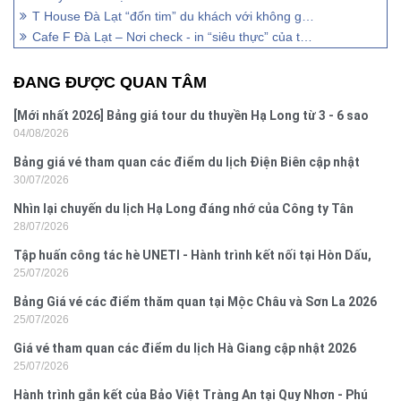
T House Đà Lạt “đốn tim” du khách với không gian đậm chất Bohemian.
Cafe F Đà Lạt – Nơi check - in “siêu thực” của tín đồ sống ảo
ĐANG ĐƯỢC QUAN TÂM
[Mới nhất 2026] Bảng giá tour du thuyền Hạ Long từ 3 - 6 sao
04/08/2026
Bảng giá vé tham quan các điểm du lịch Điện Biên cập nhật
30/07/2026
2026
Nhìn lại chuyến du lịch Hạ Long đáng nhớ của Công ty Tân
28/07/2026
Hưng 2026
Tập huấn công tác hè UNETI - Hành trình kết nối tại Hòn Dấu,
25/07/2026
Đồ Sơn
Bảng Giá vé các điểm thăm quan tại Mộc Châu và Sơn La 2026
25/07/2026
Giá vé tham quan các điểm du lịch Hà Giang cập nhật 2026
25/07/2026
Hành trình gắn kết của Bảo Việt Tràng An tại Quy Nhơn - Phú