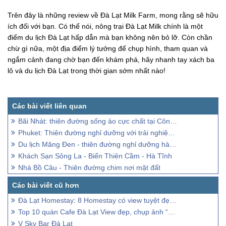
Trên đây là những review về Đà Lạt Milk Farm, mong rằng sẽ hữu
ích đối với bạn. Có thể nói, nông trại Đà Lạt Milk chính là một
điểm du lịch Đà Lạt hấp dẫn mà bạn không nên bỏ lỡ. Còn chần
chừ gì nữa, một địa điểm lý tưởng để chụp hình, tham quan và
ngắm cảnh đang chờ bạn đến khám phá, hãy nhanh tay xách ba
lô và du lịch Đà Lạt trong thời gian sớm nhất nào!
Bãi Nhát: thiên đường sống ảo cực chất tại Côn Đảo
Phuket: Thiên đường nghỉ dưỡng với trải nghiệm đa dạng và mùa hè tuyệt vời
Du lịch Măng Đen - thiên đường nghỉ dưỡng hàng đầu Kon Tum
Khách Sạn Sông La - Biển Thiên Cầm - Hà Tĩnh
Nhà Bồ Câu - Thiên đường chim nơi mặt đất
Đà Lạt Homestay: 8 Homestay có view tuyệt đẹp trong lòng thành phố Đà Lạt
Top 10 quán Cafe Đà Lạt View đẹp, chụp ảnh “so deep”
V Sky Bar Đà Lạt