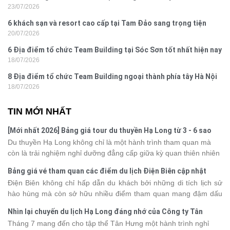
23/07/2026
Yên
6 khách sạn và resort cao cấp tại Tam Đảo sang trọng tiện
20/07/2026
nghi
6 Địa điểm tổ chức Team Building tại Sóc Sơn tốt nhất hiện nay
18/07/2026
8 Địa điểm tổ chức Team Building ngoại thành phía tây Hà Nội
18/07/2026
TIN MỚI NHẤT
[Mới nhất 2026] Bảng giá tour du thuyền Hạ Long từ 3 - 6 sao
Du thuyền Hạ Long không chỉ là một hành trình tham quan mà
còn là trải nghiệm nghỉ dưỡng đẳng cấp giữa kỳ quan thiên nhiên
thế giới. Tuy nhiên, mỗi hạng du thuyền sẽ có mức giá và dịch vụ
Bảng giá vé tham quan các điểm du lịch Điện Biên cập nhật
khác nhau, khiến nhiều du khách băn khoăn khi lựa chọn. Bài viết
2026
Điện Biên không chỉ hấp dẫn du khách bởi những di tích lịch sử
dưới đây sẽ cập nhật bảng giá tour du thuyền Hạ Long mới nhất
hào hùng mà còn sở hữu nhiều điểm tham quan mang đậm dấu
2026 từ 3 - 6 sao, giúp bạn dễ dàng so sánh và tìm được hành
ấn văn hóa và thiên nhiên Tây Bắc. Nếu đang lên kế hoạch khám
trình phù hợp với nhu cầu cũng như ngân sách.
Nhìn lại chuyến du lịch Hạ Long đáng nhớ của Công ty Tân
phá vùng đất này, việc cập nhật trước giá vé sẽ giúp bạn chủ
Hưng 2026
Tháng 7 mang đến cho tập thể Tân Hưng một hành trình nghỉ
động hơn trong lịch trình và chi phí. Cùng Vietsense Travel tham