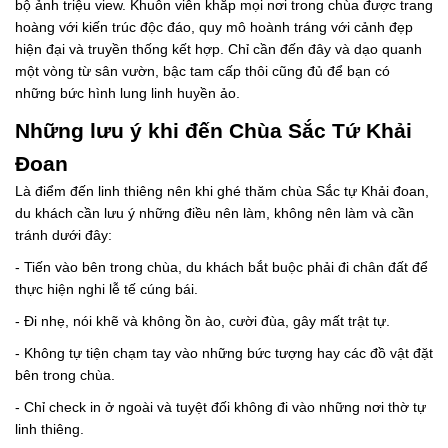
bộ ảnh triệu view. Khuôn viên khắp mọi nơi trong chùa được trang
hoàng với kiến trúc độc đáo, quy mô hoành tráng với cảnh đẹp
hiện đại và truyền thống kết hợp. Chỉ cần đến đây và dạo quanh
một vòng từ sân vườn, bậc tam cấp thôi cũng đủ để bạn có
những bức hình lung linh huyền ảo.
Những lưu ý khi đến Chùa Sắc Tứ Khải
Đoan
Là điểm đến linh thiêng nên khi ghé thăm chùa Sắc tự Khải đoan,
du khách cần lưu ý những điều nên làm, không nên làm và cần
tránh dưới đây:
- Tiến vào bên trong chùa, du khách bắt buộc phải đi chân đất để
thực hiện nghi lễ tế cúng bái.
- Đi nhẹ, nói khẽ và không ồn ào, cười đùa, gây mất trật tự.
- Không tự tiện chạm tay vào những bức tượng hay các đồ vật đặt
bên trong chùa.
- Chỉ check in ở ngoài và tuyệt đối không đi vào những nơi thờ tự
linh thiêng.