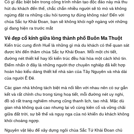
Có gì đặc biệt bên trong công trình nhân tạo độc đáo này mà thu
hút du khách đến thế, chắc chắn nhiều người sẽ tò mò và không
ngừng đặt ra những câu hỏi tương tự đúng không nào! Đến với
chùa Sắc tự Khải Đoan, bạn sẽ không khỏi ngỡ ngàng với những
gì đang hiện ra trước mắt
Vẻ đẹp cổ kính giữa lòng thành phố Buôn Ma Thuột
Kiến trúc cung đình Huế là những gì mà du khách có thể quan sát
được khi đến thăm chùa Sắc tự Khải Đoan. Mỗi một chi tiết,
đường nét thiết kế hay lối kiến trúc đều hài hòa một cách khó tin.
Điểm nhấn ở đây là những người thợ chuyên nghiệp đã kết hợp
hoàn hảo kiểu dáng thiết kế nhà sàn của Tây Nguyên và nhà dài
của người Ê Đê.
Các gian nhà không tách biệt mà nối liền với nhau nên có sự gắn
kết và rất chỉnh chu trong từng hoạ tiết, mỗi đường nét uy nghi,
đồ sộ rất trang nghiêm nhưng cũng thanh lịch, tao nhã. Mặc dù
gian nhà không quá cao nhưng lại vô cùng kiên cố và vững chãi
giữa đất trời, sự bề thế và nguy nga của nó khiến du khách không
khỏi choáng ngợp.
Nguyên vật liệu để xây dựng ngôi chùa Sắc Tứ Khải Đoan chủ