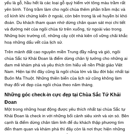
yếu là gỗ, hầu hết là các loại gỗ quý hiếm với tông màu trầm rất
yên bình. Tông trầm làm cho ngôi chùa thêm phần trầm mặc và
cổ kính khi chứng kiến ở ngoài, còn bên trong là vẻ huyền bí khó
đoán. Du khách tham quan nhớ dừng chân quan sát mọi chi tiết
và đường nét của ngôi chùa từ trên xuống, từ ngoài vào trong.
Những bức trường cổ, những cây cột nhà kiên cố vững chãi khắc
hoạ những dấu vết của lịch sử.
Trên mảnh đất cao nguyên miền Trung đầy nắng và gió, ngôi
chùa Sắc tứ Khải Đoan là điểm dừng chân lý tưởng cho những ai
đam mê khám phá và yêu thích tìm hiểu về nền Phật giáo Việt
Nam. Hiện tại thì đây cũng là ngôi chùa lớn và lâu đời bậc nhất tại
Buôn Ma Thuột. Những thiên biến của lịch sử cũng không làm
thay đổi vẻ đẹp của ngôi chùa theo năm tháng.
Những góc check-in cực đẹp tại Chùa Sắc Tứ Khải
Đoan
Một trong những hoạt động được yêu thích nhất tại chùa Sắc tự
Khải Đoan là check in với những bối cảnh siêu xinh và xịn sò. Bên
cạnh là điểm dừng chân tâm linh để du khách thập phương tìm
đến tham quan và khám phá thì đây còn là nơi thực hiện những