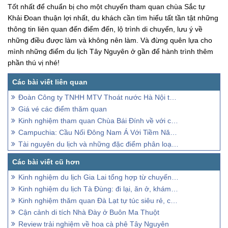
Tốt nhất để chuẩn bị cho một chuyến tham quan chùa Sắc tự
Khải Đoan thuận lợi nhất, du khách cần tìm hiểu tất tần tật những
thông tin liên quan đến điểm đến, lộ trình di chuyển, lưu ý về
những điều được làm và không nên làm. Và đừng quên lựa cho
mình những điểm du lịch Tây Nguyên ở gần để hành trình thêm
phần thú vị nhé!
Đoàn Công ty TNHH MTV Thoát nước Hà Nội thăm quan Mộc Châu
Giá vé các điểm thăm quan
Kinh nghiệm tham quan Chùa Bái Đính về với chốn an yên
Campuchia: Cầu Nối Đông Nam Á Với Tiềm Năng Chưa Khai Thác
Tài nguyên du lịch và những đặc điểm phân loại khai thác
Kinh nghiệm du lịch Gia Lai tổng hợp từ chuyến đi thực tế
Kinh nghiệm du lịch Tà Đùng: đi lại, ăn ở, khám phá
Kinh nghiệm thăm quan Đà Lạt tự túc siêu rẻ, cực chill
Cận cảnh di tích Nhà Đày ở Buôn Ma Thuột
Review trải nghiệm về hoa cà phê Tây Nguyên