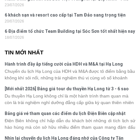
23/07/2026
Yên
6 khách sạn và resort cao cấp tại Tam Đảo sang trọng tiện
20/07/2026
nghi
6 Địa điểm tổ chức Team Building tại Sóc Sơn tốt nhất hiện nay
18/07/2026
TIN MỚI NHẤT
Hành trình đầy ắp tiếng cười của HDH và M&A tại Hạ Long
Chuyến du lịch Hạ Long của HDH và M&A được tô điểm bằng bầu
không khí sôi nổi, những trải nghiệm thú vị cùng vô số khoảnh
khắc đáng nhớ. Từ vẻ đẹp của kỳ quan thiên nhiên đến những
[Mới nhất 2026] Bảng giá tour du thuyền Hạ Long từ 3 - 6 sao
phút giây đồng hành bên nhau, tất cả đã tạo nên một chuyến đi
Du thuyền Hạ Long không chỉ là một hành trình tham quan mà
tràn đầy cảm xúc và dấu ấn khó quên.
còn là trải nghiệm nghỉ dưỡng đẳng cấp giữa kỳ quan thiên nhiên
thế giới. Tuy nhiên, mỗi hạng du thuyền sẽ có mức giá và dịch vụ
Bảng giá vé tham quan các điểm du lịch Điện Biên cập nhật
khác nhau, khiến nhiều du khách băn khoăn khi lựa chọn. Bài viết
2026
Điện Biên không chỉ hấp dẫn du khách bởi những di tích lịch sử
dưới đây sẽ cập nhật bảng giá tour du thuyền Hạ Long mới nhất
hào hùng mà còn sở hữu nhiều điểm tham quan mang đậm dấu
2026 từ 3 - 6 sao, giúp bạn dễ dàng so sánh và tìm được hành
ấn văn hóa và thiên nhiên Tây Bắc. Nếu đang lên kế hoạch khám
trình phù hợp với nhu cầu cũng như ngân sách.
Nhìn lại chuyến du lịch Hạ Long đáng nhớ của Công ty Tân