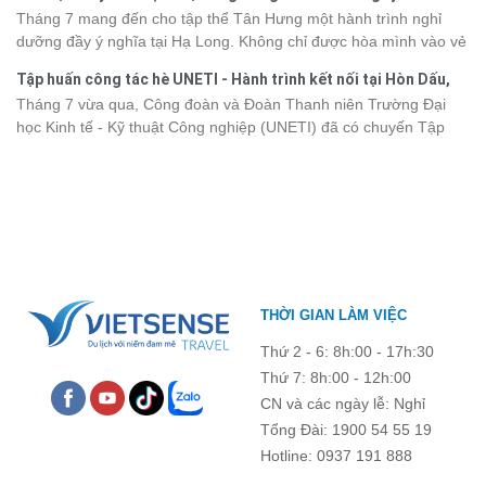
phá vùng đất này, việc cập nhật trước giá vé sẽ giúp bạn chủ
Hưng 2026
Tháng 7 mang đến cho tập thể Tân Hưng một hành trình nghỉ
động hơn trong lịch trình và chi phí. Cùng Vietsense Travel tham
dưỡng đầy ý nghĩa tại Hạ Long. Không chỉ được hòa mình vào vẻ
khảo bảng giá vé tham quan các điểm
du lịch Điện Biên
mới nhất
đẹp của di sản thiên nhiên thế giới, các thành viên còn có dịp gắn
năm 2026 ngay dưới đây.
Tập huấn công tác hè UNETI - Hành trình kết nối tại Hòn Dấu,
kết, sẻ chia và lưu giữ nhiều khoảnh khắc đáng nhớ. Hãy cùng
Đồ Sơn
Tháng 7 vừa qua, Công đoàn và Đoàn Thanh niên Trường Đại
nhìn lại chuyến đi ngập tràn niềm vui và những trải nghiệm khó
học Kinh tế - Kỹ thuật Công nghiệp (UNETI) đã có chuyến Tập
quên.
huấn công tác hè 2026 đầy ý nghĩa tại Hòn Dấu - Đồ Sơn. Không
chỉ là dịp nâng cao kỹ năng và chia sẻ kinh nghiệm công tác,
chương trình còn mang đến những hoạt động giao lưu sôi nổi,
góp phần gắn kết tập thể và lưu giữ nhiều kỷ niệm đáng nhớ.
THỜI GIAN LÀM VIỆC
Thứ 2 - 6: 8h:00 - 17h:30
Thứ 7: 8h:00 - 12h:00
CN và các ngày lễ: Nghỉ
Tổng Đài: 1900 54 55 19
Hotline: 0937 191 888