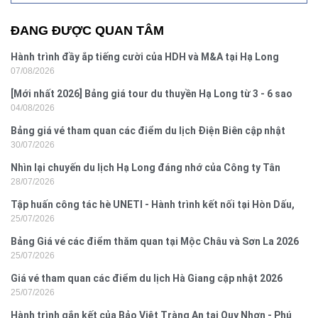
ĐANG ĐƯỢC QUAN TÂM
Hành trình đầy ắp tiếng cười của HDH và M&A tại Hạ Long
07/08/2026
[Mới nhất 2026] Bảng giá tour du thuyền Hạ Long từ 3 - 6 sao
04/08/2026
Bảng giá vé tham quan các điểm du lịch Điện Biên cập nhật
30/07/2026
2026
Nhìn lại chuyến du lịch Hạ Long đáng nhớ của Công ty Tân
28/07/2026
Hưng 2026
Tập huấn công tác hè UNETI - Hành trình kết nối tại Hòn Dấu,
25/07/2026
Đồ Sơn
Bảng Giá vé các điểm thăm quan tại Mộc Châu và Sơn La 2026
25/07/2026
Giá vé tham quan các điểm du lịch Hà Giang cập nhật 2026
25/07/2026
Hành trình gắn kết của Bảo Việt Tràng An tại Quy Nhơn - Phú