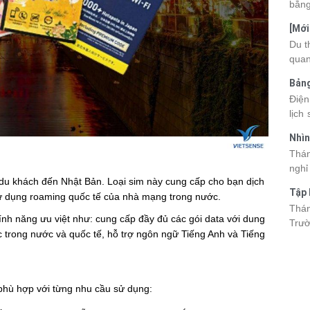
bằng
cùng
[Mới
quan
6 sa
Du t
nhau
quan
và d
kỳ q
Bảng
thuy
nhật
Điện
du k
lịch
cập 
mang
2026
Nhìn
đang
được
Tân
Thán
trướ
sách
nghỉ
chi 
o du khách đến Nhật Bản. Loại sim này cung cấp cho bạn dịch
hòa 
tha
Tập 
i sử dụng roaming quốc tế của nhà mạng trong nước.
thàn
2026
Hòn 
Thán
khoả
tính năng ưu việt như: cung cấp đầy đủ các gói data với dung
Trườ
ngập
c trong nước và quốc tế, hỗ trợ ngôn ngữ Tiếng Anh và Tiếng
đã c
Hòn 
và c
đến 
 phù hợp với từng nhu cầu sử dụng:
tập 