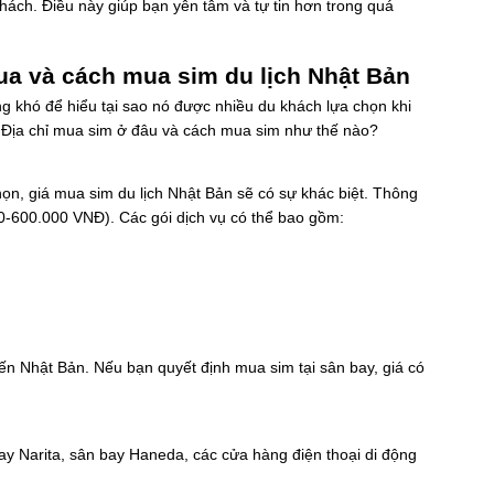
hách. Điều này giúp bạn yên tâm và tự tin hơn trong quá
mua và cách mua sim du lịch Nhật Bản
ng khó để hiểu tại sao nó được nhiều du khách lựa chọn khi
u? Địa chỉ mua sim ở đâu và cách mua sim như thế nào?
ọn, giá mua sim du lịch Nhật Bản sẽ có sự khác biệt. Thông
-600.000 VNĐ). Các gói dịch vụ có thể bao gồm:
đến Nhật Bản. Nếu bạn quyết định mua sim tại sân bay, giá có
bay Narita, sân bay Haneda, các cửa hàng điện thoại di động