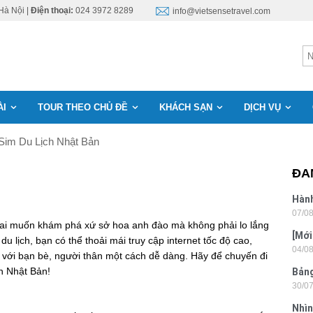
Hà Nội |
Điện thoại:
024 3972 8289
info@vietsensetravel.com
ÀI
TOUR THEO CHỦ ĐỀ
KHÁCH SẠN
DỊCH VỤ
Sim Du Lịch Nhật Bản
ĐA
Hành
07/0
Lon
 ai muốn khám phá xứ sở hoa anh đào mà không phải lo lắng
[Mới
 du lịch, bạn có thể thoải mái truy cập internet tốc độ cao,
04/0
6 sa
c với bạn bè, người thân một cách dễ dàng. Hãy để chuyến đi
ch Nhật Bản!
Bảng
30/0
nhật
Nhìn