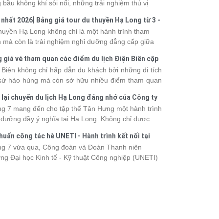
 bầu không khí sôi nổi, những trải nghiệm thú vị
 vô số khoảnh khắc đáng nhớ. Từ vẻ đẹp của kỳ
 nhất 2026] Bảng giá tour du thuyền Hạ Long từ 3 -
 thiên nhiên đến những phút giây đồng hành bên
o
huyền Hạ Long không chỉ là một hành trình tham
, tất cả đã tạo nên một chuyến đi tràn đầy cảm xúc
 mà còn là trải nghiệm nghỉ dưỡng đẳng cấp giữa
ấu ấn khó quên.
uan thiên nhiên thế giới. Tuy nhiên, mỗi hạng du
 giá vé tham quan các điểm du lịch Điện Biên cập
ền sẽ có mức giá và dịch vụ khác nhau, khiến nhiều
 2026
 Biên không chỉ hấp dẫn du khách bởi những di tích
hách băn khoăn khi lựa chọn. Bài viết dưới đây sẽ
 sử hào hùng mà còn sở hữu nhiều điểm tham quan
nhật bảng giá tour du thuyền Hạ Long mới nhất
 đậm dấu ấn văn hóa và thiên nhiên Tây Bắc. Nếu
 từ 3 - 6 sao, giúp bạn dễ dàng so sánh và tìm
 lại chuyến du lịch Hạ Long đáng nhớ của Công ty
 lên kế hoạch khám phá vùng đất này, việc cập nhật
 hành trình phù hợp với nhu cầu cũng như ngân
 Hưng 2026
g 7 mang đến cho tập thể Tân Hưng một hành trình
c giá vé sẽ giúp bạn chủ động hơn trong lịch trình và
.
 dưỡng đầy ý nghĩa tại Hạ Long. Không chỉ được
phí. Cùng Vietsense Travel tham khảo bảng giá vé
mình vào vẻ đẹp của di sản thiên nhiên thế giới, các
m quan các điểm
du lịch Điện Biên
mới nhất năm
huấn công tác hè UNETI - Hành trình kết nối tại
h viên còn có dịp gắn kết, sẻ chia và lưu giữ nhiều
 ngay dưới đây.
Dấu, Đồ Sơn
g 7 vừa qua, Công đoàn và Đoàn Thanh niên
nh khắc đáng nhớ. Hãy cùng nhìn lại chuyến đi
ng Đại học Kinh tế - Kỹ thuật Công nghiệp (UNETI)
 tràn niềm vui và những trải nghiệm khó quên.
ó chuyến Tập huấn công tác hè 2026 đầy ý nghĩa tại
Dấu - Đồ Sơn. Không chỉ là dịp nâng cao kỹ năng
hia sẻ kinh nghiệm công tác, chương trình còn mang
những hoạt động giao lưu sôi nổi, góp phần gắn kết
thể và lưu giữ nhiều kỷ niệm đáng nhớ.