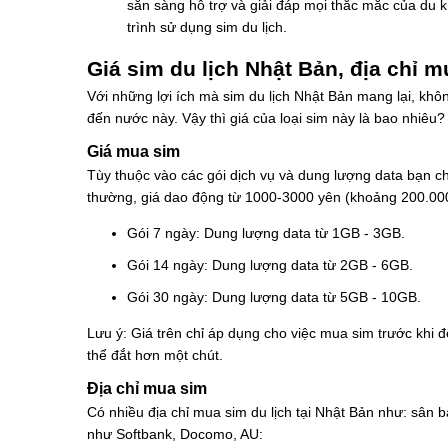
sẵn sàng hỗ trợ và giải đáp mọi thắc mắc của du k
trình sử dụng sim du lịch.
Giá sim du lịch Nhật Bản, địa chỉ 
Với những lợi ích mà sim du lịch Nhật Bản mang lại, khô
đến nước này. Vậy thì giá của loại sim này là bao nhiê
Giá mua sim
Tùy thuộc vào các gói dịch vụ và dung lượng data bạn ch
thường, giá dao động từ 1000-3000 yên (khoảng 200.000
Gói 7 ngày: Dung lượng data từ 1GB - 3GB.
Gói 14 ngày: Dung lượng data từ 2GB - 6GB.
Gói 30 ngày: Dung lượng data từ 5GB - 10GB.
Lưu ý: Giá trên chỉ áp dụng cho việc mua sim trước khi 
thể đắt hơn một chút.
Địa chỉ mua sim
Có nhiều địa chỉ mua sim du lịch tại Nhật Bản như: sân 
như Softbank, Docomo, AU: