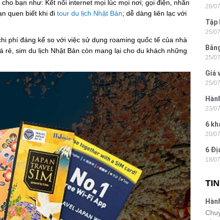
h cho bạn như: Kết nối internet mọi lúc mọi nơi; gọi điện, nhắn
28/0
Tân
n quen biết khi đi
tour du lịch Nhật Bản
; dễ dàng liên lạc với
Tập 
25/0
Hòn 
 chi phí đáng kể so với việc sử dụng roaming quốc tế của nhà
Bảng
á rẻ, sim du lịch Nhật Bản còn mang lại cho du khách những
25/0
La 2
Giá 
25/0
202
Hành
23/0
- Ph
6 kh
20/0
tiện
6 Đị
18/0
hiện
TI
Hành
Lon
Chuy