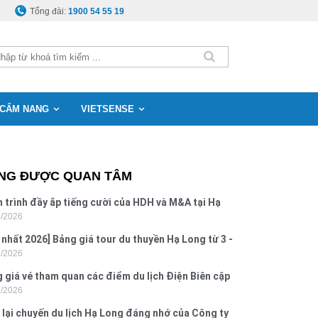
Tổng đài:
1900 54 55 19
CẨM NANG
VIETSENSE
NG ĐƯỢC QUAN TÂM
 trình đầy ắp tiếng cười của HDH và M&A tại Hạ
8/2026
g
 nhất 2026] Bảng giá tour du thuyền Hạ Long từ 3 -
8/2026
o
 giá vé tham quan các điểm du lịch Điện Biên cập
7/2026
 2026
 lại chuyến du lịch Hạ Long đáng nhớ của Công ty