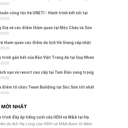
7/2026
 Hưng 2026
huấn công tác hè UNETI - Hành trình kết nối tại
7/2026
Dấu, Đồ Sơn
 Giá vé các điểm thăm quan tại Mộc Châu và Sơn
7/2026
026
vé tham quan các điểm du lịch Hà Giang cập nhật
7/2026
6
 trình gắn kết của Bảo Việt Tràng An tại Quy Nhơn
7/2026
ú Yên
ách sạn và resort cao cấp tại Tam Đảo sang trọng
7/2026
 nghi
a điểm tổ chức Team Building tại Sóc Sơn tốt nhất
7/2026
 nay
N MỚI NHẤT
 trình đầy ắp tiếng cười của HDH và M&A tại Hạ
g
ến du lịch Hạ Long của HDH và M&A được tô điểm