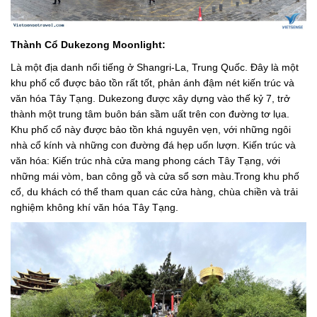
Thành Cổ Dukezong Moonlight:
Là một địa danh nổi tiếng ở Shangri-La, Trung Quốc. Đây là một
khu phố cổ được bảo tồn rất tốt, phản ánh đậm nét kiến trúc và
văn hóa Tây Tạng. Dukezong được xây dựng vào thế kỷ 7, trở
thành một trung tâm buôn bán sầm uất trên con đường tơ lụa.
Khu phố cổ này được bảo tồn khá nguyên vẹn, với những ngôi
nhà cổ kính và những con đường đá hẹp uốn lượn. Kiến trúc và
văn hóa: Kiến trúc nhà cửa mang phong cách Tây Tạng, với
những mái vòm, ban công gỗ và cửa sổ sơn màu.Trong khu phố
cổ, du khách có thể tham quan các cửa hàng, chùa chiền và trải
nghiệm không khí văn hóa Tây Tạng.