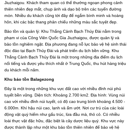
Jiuzhaigou. Khách tham quan có thể thưởng ngoạn phong cảnh
thiên nhiên đẹp mắt, chụp ảnh và dạo bộ trên các tuyến đường
mòn. Nhiều du khách cũng tới đây để ngắm bình minh và hoàng
hôn, khi các bậc thang phản chiếu những màu sắc tuyệt đẹp.
Bảo tồn và quản lý: Khu Thắng Cảnh Bạch Thủy Đài nằm trong
phạm vi của Công Viên Quốc Gia Jiuzhaigou, được quản lý và
bảo tồn nghiêm ngặt. Địa phương đang nỗ lực bảo vệ hệ sinh thái
độc đáo tại Bạch Thủy Đài và phát triển du lịch bền vững. Khu
Thắng Cảnh Bạch Thủy Đài là một trong những địa điểm du lịch
nổi tiếng và được yêu thích nhất ở Trung Quốc, thu hút hàng triệu
du khách mỗi năm.
Khu bảo tồn Balagezong
Đây là một trong những khu vực đất cao với nhiều đỉnh núi phủ
tuyết bền vững. Diện tích: Khoảng 2.700 km2. Địa hình: Vùng núi
cao với nhiều đỉnh núi tuyết, có độ cao trung bình khoảng 4.500 -
6.000m. Khí hậu núi cao, lạnh và ẩm ướt. Nơi cư trú của các loài
động vật quý hiếm như gấu trúc, lừa đầu mà, thỏ cỏ. Có nhiều
loài thực vật đặc hữu, đặc biệt là cây dược liệu quý. Khu vực này
được thành lập như một khu bảo tồn thiên nhiên để bảo vệ hệ