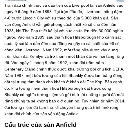
Trận đấu chính thức và đầu tiên của Liverpool tại sân Anfield vào
ngày 9 tháng 9 năm 1893. Tại trận đấu đó, Liverpool thắng đậm
4-0 trước Lincoln City với sự theo dõi của 5.000 khán giả. Sân
vận động Anfield vẫn giữ phong cách thiết kế cũ cho đến năm
1928, khi The Pop thiết kế lại với sức chứa lên đến 30,000 nghìn
người. Vào năm 1989, sau thảm họa Hillsborough kho cảnh sát
quản lý sai lầm dẫn đến quá đông và gây ra cái chết của 96 cổ
động viên Liverpool. Năm 1992, một tầng nữa được xây dựng
trên khán đài Kemlyn và trở thành một khán đài với hai tầng rộng
rãi. Vào ngày 1 tháng 9 năm 1992, khán đài trăm năm -
Centenary Stand chính thức được khai trương bởi chủ tịch UEFA.
Năm 1997, một bức tượng của Bill Shankly được làm bằng đồng
đặt tại trung tâm dành cho khách ở khán đài The Kop. Bên cạnh
đó, khu tưởng niệm thảm họa Hillsborough đặt trước cổng
Shankly có nghĩa tưởng niệm và gửi nhớ tới những người đã mất
rằng chúng ta sẽ không bao giờ quên họ. Tuy nhiên từ năm 2014,
đài tưởng niệm đã tạm thời di chuyển trong quá trình mở rộng
khán đài chính của sân vận động Anfield.
Cấu trúc của sân Anfield