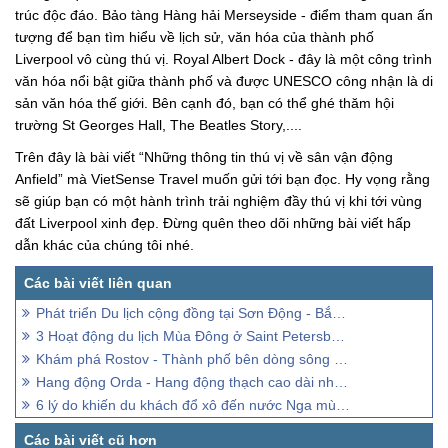
trúc độc đáo. Bảo tàng Hàng hải Merseyside - điểm tham quan ấn
tượng để bạn tìm hiểu về lịch sử, văn hóa của thành phố
Liverpool vô cùng thú vị. Royal Albert Dock - đây là một công trình
văn hóa nổi bật giữa thành phố và được UNESCO công nhận là di
sản văn hóa thế giới. Bên cạnh đó, bạn có thể ghé thăm hội
trường St Georges Hall, The Beatles Story,....
Trên đây là bài viết “Những thông tin thú vị về sân vận động
Anfield” mà VietSense Travel muốn gửi tới bạn đọc. Hy vọng rằng
sẽ giúp bạn có một hành trình trải nghiệm đầy thú vị khi tới vùng
đất Liverpool xinh đẹp. Đừng quên theo dõi những bài viết hấp
dẫn khác của chúng tôi nhé.
Phát triển Du lịch cộng đồng tại Sơn Động - Bắc Giang
3 Hoạt động du lịch Mùa Đông ở Saint Petersburg cực thú vị
Khám phá Rostov - Thành phố bên dòng sông Đông thơ mộng
Hang động Orda - Hang động thạch cao dài nhất của Nga
6 lý do khiến du khách đổ xô đến nước Nga mùa đông