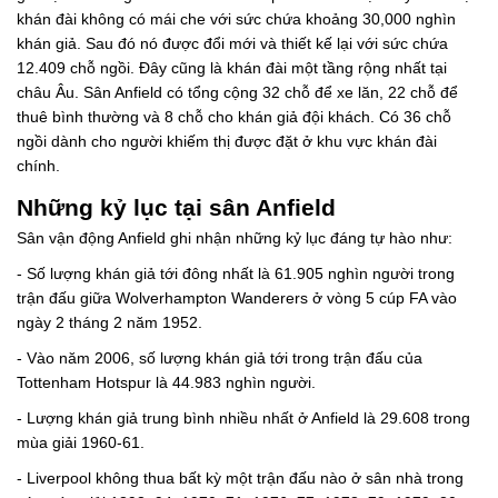
khán đài không có mái che với sức chứa khoảng 30,000 nghìn
khán giả. Sau đó nó được đổi mới và thiết kế lại với sức chứa
12.409 chỗ ngồi. Đây cũng là khán đài một tầng rộng nhất tại
châu Âu. Sân Anfield có tổng cộng 32 chỗ để xe lăn, 22 chỗ để
thuê bình thường và 8 chỗ cho khán giả đội khách. Có 36 chỗ
ngồi dành cho người khiếm thị được đặt ở khu vực khán đài
chính.
Những kỷ lục tại sân Anfield
Sân vận động Anfield ghi nhận những kỷ lục đáng tự hào như:
- Số lượng khán giả tới đông nhất là 61.905 nghìn người trong
trận đấu giữa Wolverhampton Wanderers ở vòng 5 cúp FA vào
ngày 2 tháng 2 năm 1952.
- Vào năm 2006, số lượng khán giả tới trong trận đấu của
Tottenham Hotspur là 44.983 nghìn người.
- Lượng khán giả trung bình nhiều nhất ở Anfield là 29.608 trong
mùa giải 1960-61.
- Liverpool không thua bất kỳ một trận đấu nào ở sân nhà trong