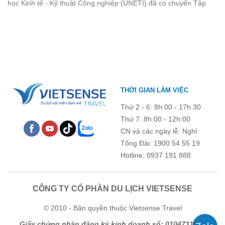
học Kinh tế - Kỹ thuật Công nghiệp (UNETI) đã có chuyến Tập
quên.
huấn công tác hè 2026 đầy ý nghĩa tại Hòn Dấu - Đồ Sơn. Không
chỉ là dịp nâng cao kỹ năng và chia sẻ kinh nghiệm công tác,
chương trình còn mang đến những hoạt động giao lưu sôi nổi,
góp phần gắn kết tập thể và lưu giữ nhiều kỷ niệm đáng nhớ.
THỜI GIAN LÀM VIỆC
Thứ 2 - 6: 8h:00 - 17h:30
Thứ 7: 8h:00 - 12h:00
CN và các ngày lễ: Nghỉ
Tổng Đài: 1900 54 55 19
Hotline: 0937 191 888
CÔNG TY CỔ PHẦN DU LỊCH VIETSENSE
© 2010 - Bản quyền thuộc Vietsense Travel
Giấy chứng nhận đăng ký kinh doanh số: 0104731205