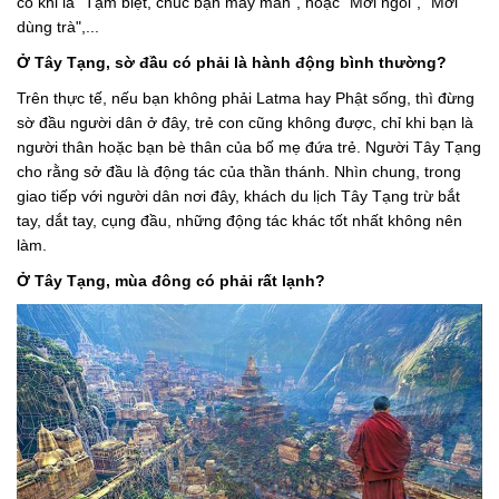
có khi là "Tạm biệt, chúc bạn may mắn", hoặc "Mời ngồi", "Mời
dùng trà",...
Ở Tây Tạng, sờ đầu có phải là hành động bình thường?
Trên thực tế, nếu bạn không phải Latma hay Phật sống, thì đừng
sờ đầu người dân ở đây, trẻ con cũng không được, chỉ khi bạn là
người thân hoặc bạn bè thân của bố mẹ đứa trẻ. Người Tây Tạng
cho rằng sở đầu là động tác của thần thánh. Nhìn chung, trong
giao tiếp với người dân nơi đây, khách du lịch Tây Tạng trừ bắt
tay, dắt tay, cụng đầu, những động tác khác tốt nhất không nên
làm.
Ở Tây Tạng, mùa đông có phải rất lạnh?