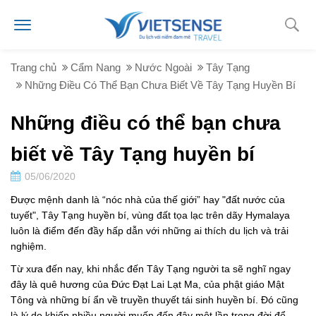
Trang chủ
Cẩm Nang
Nước Ngoài
Tây Tạng
Những Điều Có Thể Bạn Chưa Biết Về Tây Tạng Huyền Bí
Những điều có thể bạn chưa
biết về Tây Tạng huyền bí
05/06/2020
Được mệnh danh là “nóc nhà của thế giới” hay "đất nước của
tuyết", Tây Tạng huyền bí, vùng đất tọa lạc trên dãy Hymalaya
luôn là điểm đến đầy hấp dẫn với những ai thích du lịch và trải
nghiệm.
Từ xưa đến nay, khi nhắc đến Tây Tạng người ta sẽ nghĩ ngay
đây là quê hương của Đức Đạt Lai Lạt Ma, của phật giáo Mật
Tông và những bí ẩn về truyền thuyết tái sinh huyền bí. Đó cũng
là lý do khiến nhiều người muốn đến đây một lần trong đời để