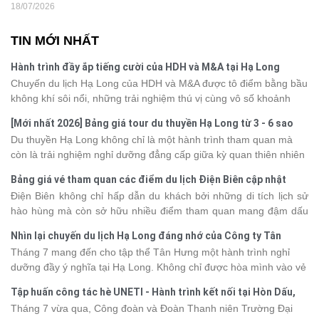
18/07/2026
TIN MỚI NHẤT
Hành trình đầy ắp tiếng cười của HDH và M&A tại Hạ Long
Chuyến du lịch Hạ Long của HDH và M&A được tô điểm bằng bầu
không khí sôi nổi, những trải nghiệm thú vị cùng vô số khoảnh
khắc đáng nhớ. Từ vẻ đẹp của kỳ quan thiên nhiên đến những
[Mới nhất 2026] Bảng giá tour du thuyền Hạ Long từ 3 - 6 sao
phút giây đồng hành bên nhau, tất cả đã tạo nên một chuyến đi
Du thuyền Hạ Long không chỉ là một hành trình tham quan mà
tràn đầy cảm xúc và dấu ấn khó quên.
còn là trải nghiệm nghỉ dưỡng đẳng cấp giữa kỳ quan thiên nhiên
thế giới. Tuy nhiên, mỗi hạng du thuyền sẽ có mức giá và dịch vụ
Bảng giá vé tham quan các điểm du lịch Điện Biên cập nhật
khác nhau, khiến nhiều du khách băn khoăn khi lựa chọn. Bài viết
2026
Điện Biên không chỉ hấp dẫn du khách bởi những di tích lịch sử
dưới đây sẽ cập nhật bảng giá tour du thuyền Hạ Long mới nhất
hào hùng mà còn sở hữu nhiều điểm tham quan mang đậm dấu
2026 từ 3 - 6 sao, giúp bạn dễ dàng so sánh và tìm được hành
ấn văn hóa và thiên nhiên Tây Bắc. Nếu đang lên kế hoạch khám
trình phù hợp với nhu cầu cũng như ngân sách.
Nhìn lại chuyến du lịch Hạ Long đáng nhớ của Công ty Tân
phá vùng đất này, việc cập nhật trước giá vé sẽ giúp bạn chủ
Hưng 2026
Tháng 7 mang đến cho tập thể Tân Hưng một hành trình nghỉ
động hơn trong lịch trình và chi phí. Cùng Vietsense Travel tham
dưỡng đầy ý nghĩa tại Hạ Long. Không chỉ được hòa mình vào vẻ
khảo bảng giá vé tham quan các điểm
du lịch Điện Biên
mới nhất
đẹp của di sản thiên nhiên thế giới, các thành viên còn có dịp gắn
năm 2026 ngay dưới đây.
Tập huấn công tác hè UNETI - Hành trình kết nối tại Hòn Dấu,
kết, sẻ chia và lưu giữ nhiều khoảnh khắc đáng nhớ. Hãy cùng
Đồ Sơn
Tháng 7 vừa qua, Công đoàn và Đoàn Thanh niên Trường Đại
nhìn lại chuyến đi ngập tràn niềm vui và những trải nghiệm khó