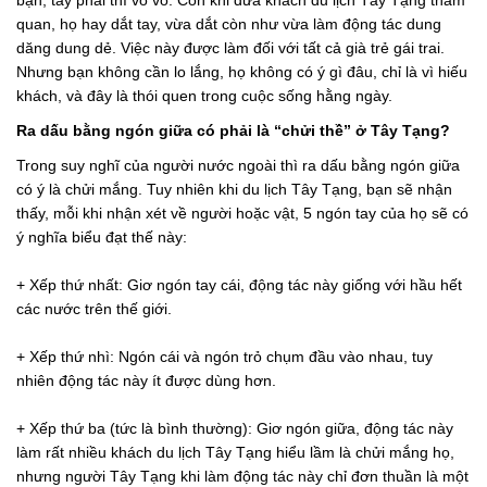
bạn, tay phải thì vỗ vỗ. Còn khi đưa khách du lịch Tây Tạng tham
quan, họ hay dắt tay, vừa dắt còn như vừa làm động tác dung
dăng dung dẻ. Việc này được làm đối với tất cả già trẻ gái trai.
Nhưng bạn không cần lo lắng, họ không có ý gì đâu, chỉ là vì hiếu
khách, và đây là thói quen trong cuộc sống hằng ngày.
Ra dấu bằng ngón giữa có phải là “chửi thề” ở Tây Tạng?
Trong suy nghĩ của người nước ngoài thì ra dấu bằng ngón giữa
có ý là chửi mắng. Tuy nhiên khi du lịch Tây Tạng, bạn sẽ nhận
thấy, mỗi khi nhận xét về người hoặc vật, 5 ngón tay của họ sẽ có
ý nghĩa biểu đạt thế này:
+ Xếp thứ nhất: Giơ ngón tay cái, động tác này giống với hầu hết
các nước trên thế giới.
+ Xếp thứ nhì: Ngón cái và ngón trỏ chụm đầu vào nhau, tuy
nhiên động tác này ít được dùng hơn.
+ Xếp thứ ba (tức là bình thường): Giơ ngón giữa, động tác này
làm rất nhiều khách du lịch Tây Tạng hiểu lầm là chửi mắng họ,
nhưng người Tây Tạng khi làm động tác này chỉ đơn thuần là một