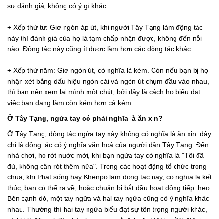
sự đánh giá, không có ý gì khác.
+ Xếp thứ tư: Giơ ngón áp út, khi người Tây Tạng làm động tác
này thì đánh giá của họ là tạm chấp nhận được, không đến nỗi
nào. Động tác này cũng ít được làm hơn các động tác khác.
+ Xếp thứ năm: Giơ ngón út, có nghĩa là kém. Còn nếu bạn bị họ
nhận xét bằng dấu hiệu ngón cái và ngón út chụm đầu vào nhau,
thì bạn nên xem lại mình một chút, bởi đây là cách họ biểu đạt
việc bạn đang làm còn kém hơn cả kém.
Ở Tây Tạng, ngửa tay có phải nghĩa là ăn xin?
Ở Tây Tạng, động tác ngửa tay này không có nghĩa là ăn xin, đây
chỉ là động tác có ý nghĩa văn hoá của người dân Tây Tạng. Đến
nhà chơi, họ rót nước mời, khi bạn ngửa tay có nghĩa là "Tôi đã
đủ, không cần rót thêm nữa". Trong các hoạt động tổ chức trong
chùa, khi Phật sống hay Khenpo làm động tác này, có nghĩa là kết
thúc, bạn có thể ra về, hoặc chuẩn bị bắt đầu hoạt động tiếp theo.
Bên cạnh đó, một tay ngửa và hai tay ngửa cũng có ý nghĩa khác
nhau. Thường thì hai tay ngửa biểu đạt sự tôn trọng người khác,