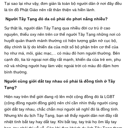
Tại sao lại như vậy, đơn giản là toàn bộ người dân ở nơi đây đều
là tín đồ Phật Giáo nên rất thân thiện và hiền lành.
Người Tây Tạng đỏ da có phải do phơi nắng nhiều?
Sự thật là, người dân Tây Tạng qua nhiều đời cư trú ở cao
nguyên, thiếu oxy nên trên cơ thể người Tây Tạng những nơi có
huyết quản thanh mảnh thường có hiện tượng giãn nở cục bộ,
đây chính là lý do khiến da của một số bộ phận trên cơ thể của
họ như má, môi, giác mạc,... có màu đỏ hơn người thường. Bên
cạnh đó, tia tử ngoại nơi đây rất mạnh, khiến da của trẻ em, phụ
nữ và những người hay làm việc ngoài trời có màu đỏ đậm hơn
bình thường.
Người cùng giới dắt tay nhau có phải là đồng tính ở Tây
Tạng?
Hiện nay trên thế giới đang rộ lên một cộng đồng đó là LGBT
(cộng đồng người đồng giới) nên chỉ cần nhìn thấy người cùng
giới dắt tay nhau, chắc chắn mọi người sẽ nghĩ đó là đồng tính.
Nhưng khi du lịch Tây Tạng, bạn sẽ thấy người dân nơi đây rất
nhiệt tình bắt tay hay dắt tay. Khi bắt tay, tay trái họ ôm lấy tay