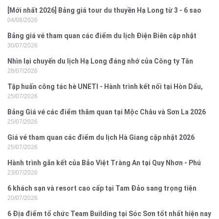
[Mới nhất 2026] Bảng giá tour du thuyền Hạ Long từ 3 - 6 sao
04/08/2026
Bảng giá vé tham quan các điểm du lịch Điện Biên cập nhật
30/07/2026
2026
Nhìn lại chuyến du lịch Hạ Long đáng nhớ của Công ty Tân
28/07/2026
Hưng 2026
Tập huấn công tác hè UNETI - Hành trình kết nối tại Hòn Dấu,
25/07/2026
Đồ Sơn
Bảng Giá vé các điểm thăm quan tại Mộc Châu và Sơn La 2026
25/07/2026
Giá vé tham quan các điểm du lịch Hà Giang cập nhật 2026
25/07/2026
Hành trình gắn kết của Bảo Việt Tràng An tại Quy Nhơn - Phú
23/07/2026
Yên
6 khách sạn và resort cao cấp tại Tam Đảo sang trọng tiện
20/07/2026
nghi
6 Địa điểm tổ chức Team Building tại Sóc Sơn tốt nhất hiện nay