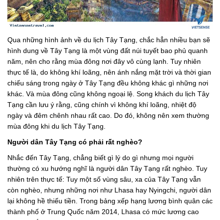
Qua những hình ảnh về du lịch Tây Tạng, chắc hẳn nhiều bạn sẽ
hình dung về Tây Tạng là một vùng đất núi tuyết bao phủ quanh
năm, nên cho rằng mùa đông nơi đây vô cùng lạnh. Tuy nhiên
thực tế là, do không khí loãng, nên ánh nắng mặt trời và thời gian
chiếu sáng trong ngày ở Tây Tạng đều không khác gì những nơi
khác. Và mùa đông cũng không ngoại lệ. Song khách du lịch Tây
Tạng cần lưu ý rằng, cũng chính vì không khí loãng, nhiệt độ
ngày và đêm chênh nhau rất cao. Do đó, không nên xem thường
mùa đông khi du lịch Tây Tạng.
Người dân Tây Tạng có phải rất nghèo?
Nhắc đến Tây Tạng, chẳng biết gì lý do gì nhưng mọi người
thường có xu hướng nghĩ là người dân Tây Tạng rất nghèo. Tuy
nhiên trên thực tế: Tuy một số vùng sâu, xa của Tây Tạng vẫn
còn nghèo, nhưng những nơi như Lhasa hay Nyingchi, người dân
lại không hề thiếu tiền. Trong bảng xếp hạng lương bình quân các
thành phố ở Trung Quốc năm 2014, Lhasa có mức lương cao