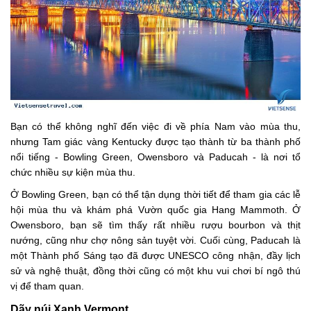
Bạn có thể không nghĩ đến việc đi về phía Nam vào mùa thu,
nhưng Tam giác vàng Kentucky được tạo thành từ ba thành phố
nổi tiếng - Bowling Green, Owensboro và Paducah - là nơi tổ
chức nhiều sự kiện mùa thu.
Ở Bowling Green, bạn có thể tận dụng thời tiết để tham gia các lễ
hội mùa thu và khám phá Vườn quốc gia Hang Mammoth. Ở
Owensboro, bạn sẽ tìm thấy rất nhiều rượu bourbon và thịt
nướng, cũng như chợ nông sản tuyệt vời. Cuối cùng, Paducah là
một Thành phố Sáng tạo đã được UNESCO công nhận, đầy lịch
sử và nghệ thuật, đồng thời cũng có một khu vui chơi bí ngô thú
vị để tham quan.
Dãy núi Xanh Vermont