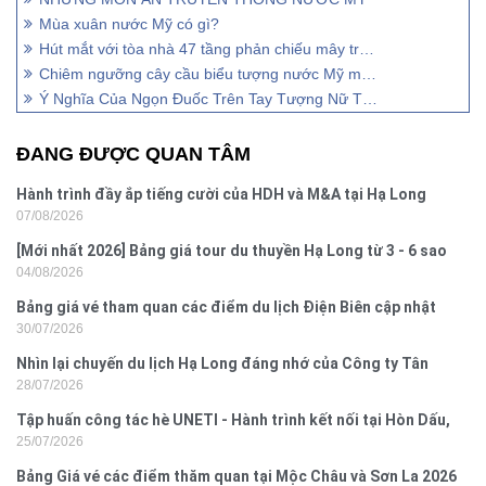
Mùa xuân nước Mỹ có gì?
Hút mắt với tòa nhà 47 tầng phản chiếu mây trời trên đất Mỹ
Chiêm ngưỡng cây cầu biểu tượng nước Mỹ mộng mơ đắm chìm trong sương
Ý Nghĩa Của Ngọn Đuốc Trên Tay Tượng Nữ Thần Tự Do
ĐANG ĐƯỢC QUAN TÂM
Hành trình đầy ắp tiếng cười của HDH và M&A tại Hạ Long
07/08/2026
[Mới nhất 2026] Bảng giá tour du thuyền Hạ Long từ 3 - 6 sao
04/08/2026
Bảng giá vé tham quan các điểm du lịch Điện Biên cập nhật
30/07/2026
2026
Nhìn lại chuyến du lịch Hạ Long đáng nhớ của Công ty Tân
28/07/2026
Hưng 2026
Tập huấn công tác hè UNETI - Hành trình kết nối tại Hòn Dấu,
25/07/2026
Đồ Sơn
Bảng Giá vé các điểm thăm quan tại Mộc Châu và Sơn La 2026