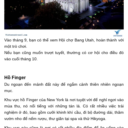
Vào tháng 9, bạn có thể xem Hội chợ Bang Utah, hoàn thành với
một trò chơi.
Nếu bạn cũng muốn trượt tuyết, thường có cơ hội cho điều đó
vào cuối tháng 10.
Hồ Finger
Du ngoạn đến mảnh đất này để ngắm cảnh thiên nhiên ngoạn
mục.
Khu vực hồ Finger của New York là nơi tuyệt vời để nghỉ ngơi vào
mùa thu, nó nổi tiếng với những tán lá. Có rất nhiều việc trải
nghiệm ở đó, bao gồm cưỡi khinh khí cầu, đi bộ đường dài, thăm
vườn nho để nếm rượu, thư giãn tại spa và thử Hikyoga.
Khu vực này cũng là nơi có rất nhiều địa điểm để ăn uống vào