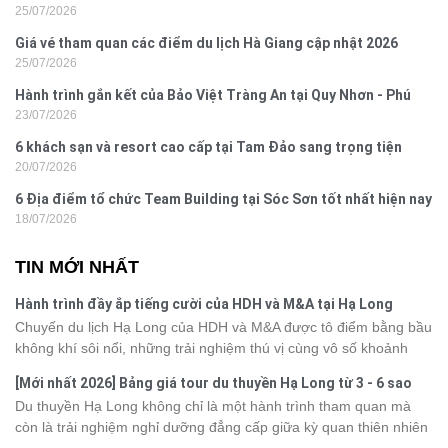
25/07/2026
Giá vé tham quan các điểm du lịch Hà Giang cập nhật 2026
25/07/2026
Hành trình gắn kết của Bảo Việt Tràng An tại Quy Nhơn - Phú
23/07/2026
Yên
6 khách sạn và resort cao cấp tại Tam Đảo sang trọng tiện
20/07/2026
nghi
6 Địa điểm tổ chức Team Building tại Sóc Sơn tốt nhất hiện nay
18/07/2026
TIN MỚI NHẤT
Hành trình đầy ắp tiếng cười của HDH và M&A tại Hạ Long
Chuyến du lịch Hạ Long của HDH và M&A được tô điểm bằng bầu
không khí sôi nổi, những trải nghiệm thú vị cùng vô số khoảnh
khắc đáng nhớ. Từ vẻ đẹp của kỳ quan thiên nhiên đến những
[Mới nhất 2026] Bảng giá tour du thuyền Hạ Long từ 3 - 6 sao
phút giây đồng hành bên nhau, tất cả đã tạo nên một chuyến đi
Du thuyền Hạ Long không chỉ là một hành trình tham quan mà
tràn đầy cảm xúc và dấu ấn khó quên.
còn là trải nghiệm nghỉ dưỡng đẳng cấp giữa kỳ quan thiên nhiên