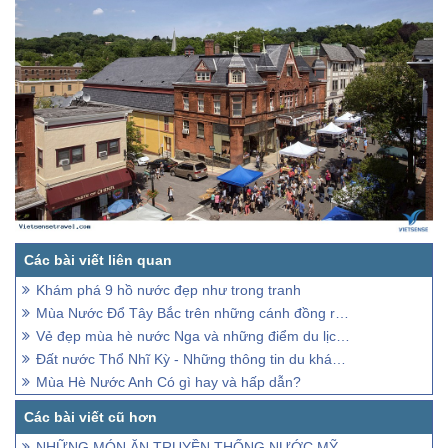
Khám phá 9 hồ nước đẹp như trong tranh
Mùa Nước Đổ Tây Bắc trên những cánh đồng ruộng bậc thang
Vẻ đẹp mùa hè nước Nga và những điểm du lịch hấp dẫn nhất
Đất nước Thổ Nhĩ Kỳ - Những thông tin du khách cần biết
Mùa Hè Nước Anh Có gì hay và hấp dẫn?
NHỮNG MÓN ĂN TRUYỀN THỐNG NƯỚC MỸ