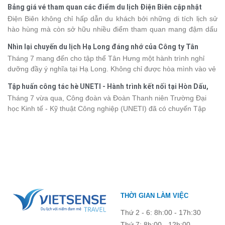
thế giới. Tuy nhiên, mỗi hạng du thuyền sẽ có mức giá và dịch vụ
Bảng giá vé tham quan các điểm du lịch Điện Biên cập nhật
khác nhau, khiến nhiều du khách băn khoăn khi lựa chọn. Bài viết
2026
Điện Biên không chỉ hấp dẫn du khách bởi những di tích lịch sử
dưới đây sẽ cập nhật bảng giá tour du thuyền Hạ Long mới nhất
hào hùng mà còn sở hữu nhiều điểm tham quan mang đậm dấu
2026 từ 3 - 6 sao, giúp bạn dễ dàng so sánh và tìm được hành
ấn văn hóa và thiên nhiên Tây Bắc. Nếu đang lên kế hoạch khám
trình phù hợp với nhu cầu cũng như ngân sách.
Nhìn lại chuyến du lịch Hạ Long đáng nhớ của Công ty Tân
phá vùng đất này, việc cập nhật trước giá vé sẽ giúp bạn chủ
Hưng 2026
Tháng 7 mang đến cho tập thể Tân Hưng một hành trình nghỉ
động hơn trong lịch trình và chi phí. Cùng Vietsense Travel tham
dưỡng đầy ý nghĩa tại Hạ Long. Không chỉ được hòa mình vào vẻ
khảo bảng giá vé tham quan các điểm
du lịch Điện Biên
mới nhất
đẹp của di sản thiên nhiên thế giới, các thành viên còn có dịp gắn
năm 2026 ngay dưới đây.
Tập huấn công tác hè UNETI - Hành trình kết nối tại Hòn Dấu,
kết, sẻ chia và lưu giữ nhiều khoảnh khắc đáng nhớ. Hãy cùng
Đồ Sơn
Tháng 7 vừa qua, Công đoàn và Đoàn Thanh niên Trường Đại
nhìn lại chuyến đi ngập tràn niềm vui và những trải nghiệm khó
học Kinh tế - Kỹ thuật Công nghiệp (UNETI) đã có chuyến Tập
quên.
huấn công tác hè 2026 đầy ý nghĩa tại Hòn Dấu - Đồ Sơn. Không
chỉ là dịp nâng cao kỹ năng và chia sẻ kinh nghiệm công tác,
chương trình còn mang đến những hoạt động giao lưu sôi nổi,
góp phần gắn kết tập thể và lưu giữ nhiều kỷ niệm đáng nhớ.
THỜI GIAN LÀM VIỆC
Thứ 2 - 6: 8h:00 - 17h:30
Thứ 7: 8h:00 - 12h:00