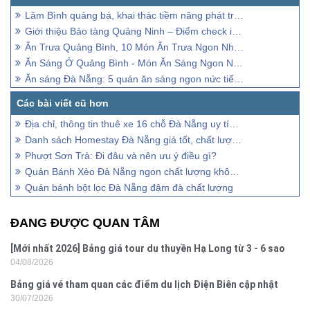
Lâm Bình quảng bá, khai thác tiềm năng phát triển du lịch
Giới thiệu Bảo tàng Quảng Ninh – Điểm check in hot nhất tại Quảng Ninh
Ăn Trưa Quảng Bình, 10 Món Ăn Trưa Ngon Nhất Ở Quảng Bình
Ăn Sáng Ở Quảng Bình - Món Ăn Sáng Ngon Nhất Ở Quảng Bình
Ăn sáng Đà Nẵng: 5 quán ăn sáng ngon nức tiếng ở Đà Nẵng
Địa chỉ, thông tin thuê xe 16 chỗ Đà Nẵng uy tín, chất lượng
Danh sách Homestay Đà Nẵng giá tốt, chất lượng uy tín.
Phượt Sơn Trà: Đi đâu và nên ưu ý điều gì?
Quán Bánh Xèo Đà Nẵng ngon chất lượng không thể bỏ qua
Quán bánh bột lọc Đà Nẵng đậm đà chất lượng
ĐANG ĐƯỢC QUAN TÂM
[Mới nhất 2026] Bảng giá tour du thuyền Hạ Long từ 3 - 6 sao
04/08/2026
Bảng giá vé tham quan các điểm du lịch Điện Biên cập nhật
30/07/2026
2026