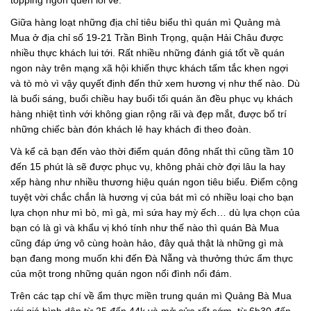
topping ngon quên lối về.
Giữa hàng loạt những địa chỉ tiêu biểu thì quán mì Quảng mà
Mua ở địa chỉ số 19-21 Trần Bình Trọng, quận Hải Châu được
nhiều thực khách lui tới. Rất nhiều những đánh giá tốt về quán
ngon này trên mạng xã hội khiến thực khách tấm tắc khen ngợi
và tò mò vì vậy quyết định đến thử xem hương vị như thế nào. Dù
là buổi sáng, buổi chiều hay buổi tối quán ăn đều phục vụ khách
hàng nhiệt tình với không gian rộng rãi và đẹp mắt, được bố trí
những chiếc bàn đón khách lẻ hay khách đi theo đoàn.
Và kể cả bạn đến vào thời điểm quán đông nhất thì cũng tầm 10
đến 15 phút là sẽ được phục vụ, không phải chờ đợi lâu la hay
xếp hàng như nhiều thương hiệu quán ngon tiêu biểu. Điểm cộng
tuyệt vời chắc chắn là hương vị của bát mì có nhiều loại cho bạn
lựa chọn như mì bò, mì gà, mì sứa hay mỳ ếch… dù lựa chọn của
bạn có là gì và khẩu vị khó tính như thế nào thì quán Bà Mua
cũng đáp ứng vô cùng hoàn hảo, đây quả thật là những gì mà
bạn đang mong muốn khi đến Đà Nẵng và thưởng thức ẩm thực
của một trong những quán ngon nổi đình nổi đám.
Trên các tạp chí về ẩm thực miền trung quán mì Quảng Bà Mua