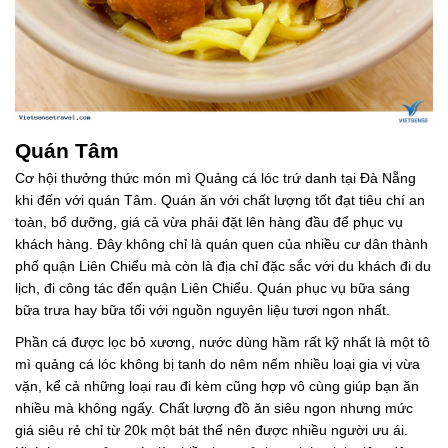
Quán Tâm
Cơ hội thưởng thức món mì Quảng cá lóc trứ danh tại Đà Nẵng
khi đến với quán Tâm. Quán ăn với chất lượng tốt đạt tiêu chí an
toàn, bổ dưỡng, giá cả vừa phải đặt lên hàng đầu để phục vụ
khách hàng. Đây không chỉ là quán quen của nhiều cư dân thành
phố quận Liên Chiểu mà còn là địa chỉ đặc sắc với du khách đi du
lịch, đi công tác đến quận Liên Chiểu. Quán phục vụ bữa sáng
bữa trưa hay bữa tối với nguồn nguyên liệu tươi ngon nhất.
Phần cá được lọc bỏ xương, nước dùng hầm rất kỹ nhất là một tô
mì quảng cá lóc không bị tanh do nêm nếm nhiều loại gia vị vừa
vặn, kể cả những loại rau đi kèm cũng hợp vô cùng giúp bạn ăn
nhiều mà không ngấy. Chất lượng đồ ăn siêu ngon nhưng mức
giá siêu rẻ chỉ từ 20k một bát thế nên được nhiều người ưu ái.