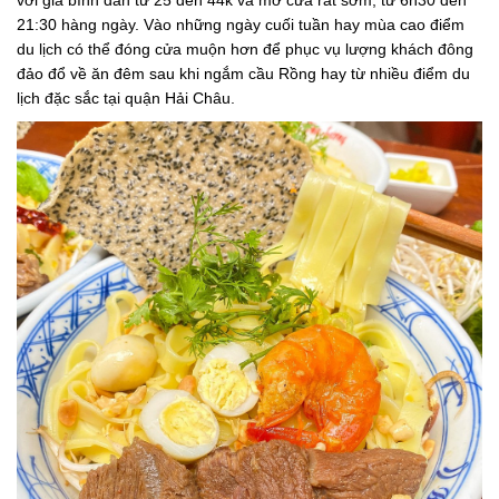
với giá bình dân từ 25 đến 44k và mở cửa rất sớm, từ 6h30 đến
21:30 hàng ngày. Vào những ngày cuối tuần hay mùa cao điểm
du lịch có thể đóng cửa muộn hơn để phục vụ lượng khách đông
đảo đổ về ăn đêm sau khi ngắm cầu Rồng hay từ nhiều điểm du
lịch đặc sắc tại quận Hải Châu.