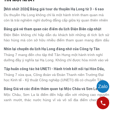
[Mới nhất 2026] Bảng giá tour du thuyền Hạ Long từ 3 - 6 sao
Du thuyền Hạ Long không chỉ là một hành trình tham quan mà
còn là trải nghiệm nghỉ dưỡng đẳng cấp giữa kỳ quan thiên nhiên
thế giới. Tuy nhiên, mỗi hạng du thuyền sẽ có mức giá và dịch vụ
Bảng giá vé tham quan các điểm du lịch Điện Biên cập nhật
khác nhau, khiến nhiều du khách băn khoăn khi lựa chọn. Bài viết
2026
Điện Biên không chỉ hấp dẫn du khách bởi những di tích lịch sử
dưới đây sẽ cập nhật bảng giá tour du thuyền Hạ Long mới nhất
hào hùng mà còn sở hữu nhiều điểm tham quan mang đậm dấu
2026 từ 3 - 6 sao, giúp bạn dễ dàng so sánh và tìm được hành
ấn văn hóa và thiên nhiên Tây Bắc. Nếu đang lên kế hoạch khám
trình phù hợp với nhu cầu cũng như ngân sách.
Nhìn lại chuyến du lịch Hạ Long đáng nhớ của Công ty Tân
phá vùng đất này, việc cập nhật trước giá vé sẽ giúp bạn chủ
Hưng 2026
Tháng 7 mang đến cho tập thể Tân Hưng một hành trình nghỉ
động hơn trong lịch trình và chi phí. Cùng Vietsense Travel tham
dưỡng đầy ý nghĩa tại Hạ Long. Không chỉ được hòa mình vào vẻ
khảo bảng giá vé tham quan các điểm
du lịch Điện Biên
mới nhất
đẹp của di sản thiên nhiên thế giới, các thành viên còn có dịp gắn
năm 2026 ngay dưới đây.
Tập huấn công tác hè UNETI - Hành trình kết nối tại Hòn Dấu,
kết, sẻ chia và lưu giữ nhiều khoảnh khắc đáng nhớ. Hãy cùng
Đồ Sơn
Tháng 7 vừa qua, Công đoàn và Đoàn Thanh niên Trường Đại
nhìn lại chuyến đi ngập tràn niềm vui và những trải nghiệm khó
học Kinh tế - Kỹ thuật Công nghiệp (UNETI) đã có chuyến Tập
quên.
huấn công tác hè 2026 đầy ý nghĩa tại Hòn Dấu - Đồ Sơn. Không
Bảng Giá vé các điểm thăm quan tại Mộc Châu và Sơn La 2026
chỉ là dịp nâng cao kỹ năng và chia sẻ kinh nghiệm công tác,
Mộc Châu, Sơn La là điểm đến hấp dẫn với những cao nguyên
chương trình còn mang đến những hoạt động giao lưu sôi nổi,
xanh mướt, thác nước hùng vĩ và vô số địa điểm check-in nổi
góp phần gắn kết tập thể và lưu giữ nhiều kỷ niệm đáng nhớ.
tiếng. Trước khi lên đường, việc cập nhật giá vé tham quan sẽ
giúp bạn chủ động hơn trong việc lên lịch trình và dự trù chi phí