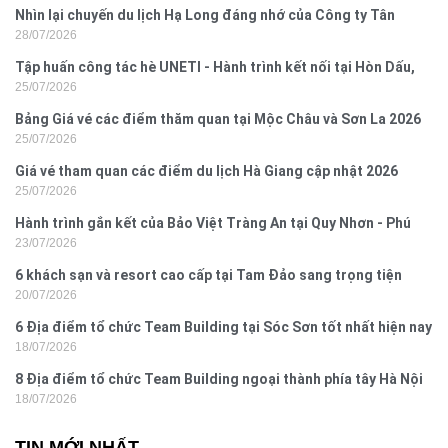
Nhìn lại chuyến du lịch Hạ Long đáng nhớ của Công ty Tân
28/07/2026
Hưng 2026
Tập huấn công tác hè UNETI - Hành trình kết nối tại Hòn Dấu,
25/07/2026
Đồ Sơn
Bảng Giá vé các điểm thăm quan tại Mộc Châu và Sơn La 2026
25/07/2026
Giá vé tham quan các điểm du lịch Hà Giang cập nhật 2026
25/07/2026
Hành trình gắn kết của Bảo Việt Tràng An tại Quy Nhơn - Phú
23/07/2026
Yên
6 khách sạn và resort cao cấp tại Tam Đảo sang trọng tiện
20/07/2026
nghi
6 Địa điểm tổ chức Team Building tại Sóc Sơn tốt nhất hiện nay
18/07/2026
8 Địa điểm tổ chức Team Building ngoại thành phía tây Hà Nội
18/07/2026
TIN MỚI NHẤT