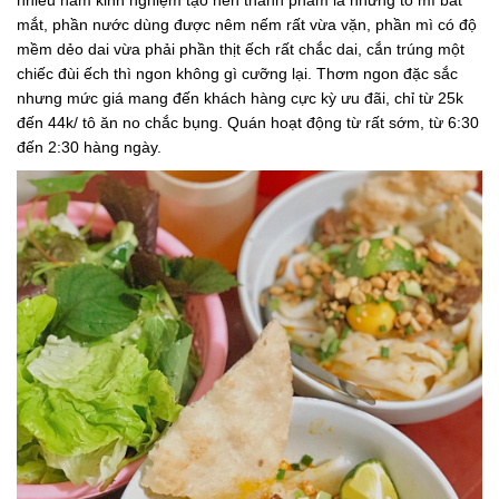
nhiều năm kinh nghiệm tạo nên thành phẩm là những tô mì bắt
mắt, phần nước dùng được nêm nếm rất vừa vặn, phần mì có độ
mềm dẻo dai vừa phải phần thịt ếch rất chắc dai, cắn trúng một
chiếc đùi ếch thì ngon không gì cưỡng lại. Thơm ngon đặc sắc
nhưng mức giá mang đến khách hàng cực kỳ ưu đãi, chỉ từ 25k
đến 44k/ tô ăn no chắc bụng. Quán hoạt động từ rất sớm, từ 6:30
đến 2:30 hàng ngày.