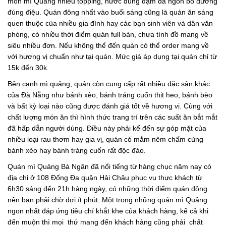
món mì Quảng nhiều topping, nước dùng đậm đà ngon bổ dưỡng
đúng điệu. Quán đông nhất vào buổi sáng cũng là quán ăn sáng
quen thuộc của nhiều gia đình hay các bạn sinh viên và dân văn
phòng, có nhiều thời điểm quán full bàn, chưa tính đồ mang về
siêu nhiều đơn. Nếu không thể đến quán có thể order mang về
với hương vị chuẩn như tại quán. Mức giá áp dụng tại quán chỉ từ
15k đến 30k.
Bên cạnh mì quảng, quán còn cung cấp rất nhiều đặc sản khác
của Đà Nẵng như bánh xèo, bánh tráng cuốn thịt heo, bánh bèo
và bất kỳ loại nào cũng được đánh giá tốt về hương vị. Cùng với
chất lượng món ăn thì hình thức trang trí trên các suất ăn bắt mắt
đã hấp dẫn người dùng. Điều này phải kể đến sự góp mặt của
nhiều loại rau thơm hay gia vị, quán có mắm nêm chấm cùng
bánh xèo hay bánh tráng cuốn rất độc đáo.
Quán mì Quảng Bà Ngân đã nổi tiếng từ hàng chục năm nay có
địa chỉ ở 108 Đống Đa quận Hải Châu phục vụ thực khách từ
6h30 sáng đến 21h hàng ngày, có những thời điểm quán đông
nên bạn phải chờ đợi ít phút. Một trong những quán mì Quảng
ngon nhất đáp ứng tiêu chí khắt khe của khách hàng, kể cả khi
đến muộn thì mọi thứ mang đến khách hàng cũng phải chất