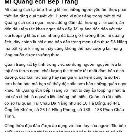
Mì Quảng ếch Bếp Trang
Mì quảng ếch tại bếp Trang khiến những người yêu ẩm thực phải
thốt lên rằng quá tuyệt vời. Hương vị nức tiếng trong một tô mì
Quảng ếch siêu ngon, nước dùng đậm đà, hương vị lôi cuốn, ăn
đến đâu tấm tắc khen ngon đến đấy. Mì quảng độc đáo với các
loại topping khác nhau nhưng đã bao giờ thưởng thức mì quảng
ếch, đây chính là nội dung hấp dẫn trong menu ẩm thực Đà Nẵng
mà bất kỳ ai khi nghe thấy cũng không thể nào cưỡng lại, nóng
lòng muốn được thưởng thức.
Quán trang rất kỹ tính trong việc sử dụng nguồn nguyên liệu là
thịt ếch thơm ngon, chất lượng thịt ở mức tốt nhất đảm bảo dinh
dưỡng, các loại rau sống hay rau gia vị ăn kèm cũng là sự kết
hợp hoàn hảo mà bạn sẽ thấy đặc sắc hơn hẳn những quán ngon
khác. Mì Quảng ếch bếp Trang với một tô đầy ắp topping nhất là
hải sản chính là nguyên liệu không thể thiếu. Quán có rất nhiều
cơ sở tại quận Hải Châu Đà Nẵng như số 10 Hà Bổng, số 441
Ông Ích Khiêm, số 26 Lê Hồng Phong, số 186 – 188 Phan Châu
Trinh.
Công thức độc đáo được áp dụng với bàn tay của người đầu bếp