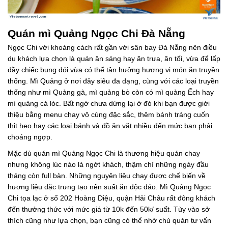
Quán mì Quảng Ngọc Chi Đà Nẵng
Ngọc Chi với khoảng cách rất gần với sân bay Đà Nẵng nên điều
du khách lựa chọn là quán ăn sáng hay ăn trưa, ăn tối, vừa để lấp
đầy chiếc bụng đói vừa có thể tận hưởng hương vị món ăn truyền
thống. Mì Quảng ở nơi đây siêu đa dạng, cùng với các loại truyền
thống như mì Quảng gà, mì quảng bò còn có mì quảng Ếch hay
mì quảng cá lóc. Bất ngờ chưa dừng lại ở đó khi bạn được giới
thiệu bằng menu chay vô cùng đặc sắc, thêm bánh tráng cuốn
thịt heo hay các loại bánh và đồ ăn vặt nhiều đến mức bạn phải
choáng ngợp.
Mặc dù quán mì Quảng Ngọc Chi là thương hiệu quán chay
nhưng không lúc nào là ngớt khách, thậm chí những ngày đầu
tháng còn full bàn. Những nguyên liệu chay được chế biến về
hương liệu đặc trưng tạo nên suất ăn độc đáo. Mì Quảng Ngọc
Chi tọa lạc ở số 202 Hoàng Diệu, quận Hải Châu rất đông khách
đến thưởng thức với mức giá từ 10k đến 50k/ suất. Tùy vào sở
thích cũng như lựa chọn, bạn cũng có thể nhờ chủ quán tư vấn