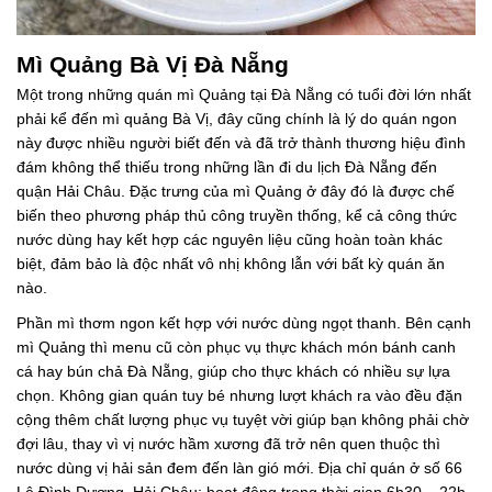
Mì Quảng Bà Vị Đà Nẵng
Một trong những quán mì Quảng tại Đà Nẵng có tuổi đời lớn nhất
phải kể đến mì quảng Bà Vị, đây cũng chính là lý do quán ngon
này được nhiều người biết đến và đã trở thành thương hiệu đình
đám không thể thiếu trong những lần đi du lịch Đà Nẵng đến
quận Hải Châu. Đặc trưng của mì Quảng ở đây đó là được chế
biến theo phương pháp thủ công truyền thống, kể cả công thức
nước dùng hay kết hợp các nguyên liệu cũng hoàn toàn khác
biệt, đảm bảo là độc nhất vô nhị không lẫn với bất kỳ quán ăn
nào.
Phần mì thơm ngon kết hợp với nước dùng ngọt thanh. Bên cạnh
mì Quảng thì menu cũ còn phục vụ thực khách món bánh canh
cá hay bún chả Đà Nẵng, giúp cho thực khách có nhiều sự lựa
chọn. Không gian quán tuy bé nhưng lượt khách ra vào đều đặn
cộng thêm chất lượng phục vụ tuyệt vời giúp bạn không phải chờ
đợi lâu, thay vì vị nước hầm xương đã trở nên quen thuộc thì
nước dùng vị hải sản đem đến làn gió mới. Địa chỉ quán ở số 66