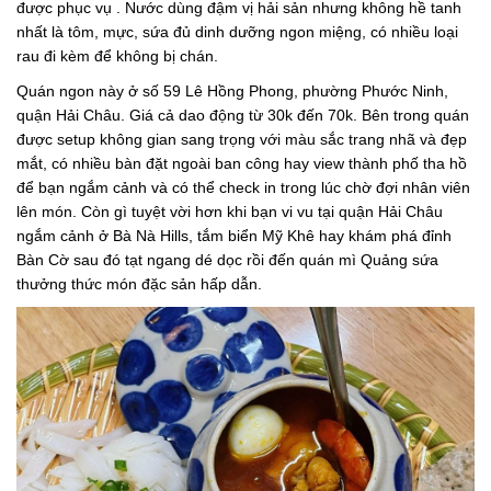
được phục vụ . Nước dùng đậm vị hải sản nhưng không hề tanh
nhất là tôm, mực, sứa đủ dinh dưỡng ngon miệng, có nhiều loại
rau đi kèm để không bị chán.
Quán ngon này ở số 59 Lê Hồng Phong, phường Phước Ninh,
quận Hải Châu. Giá cả dao động từ 30k đến 70k. Bên trong quán
được setup không gian sang trọng với màu sắc trang nhã và đẹp
mắt, có nhiều bàn đặt ngoài ban công hay view thành phố tha hồ
để bạn ngắm cảnh và có thể check in trong lúc chờ đợi nhân viên
lên món. Còn gì tuyệt vời hơn khi bạn vi vu tại quận Hải Châu
ngắm cảnh ở Bà Nà Hills, tắm biển Mỹ Khê hay khám phá đỉnh
Bàn Cờ sau đó tạt ngang dé dọc rồi đến quán mì Quảng sứa
thưởng thức món đặc sản hấp dẫn.