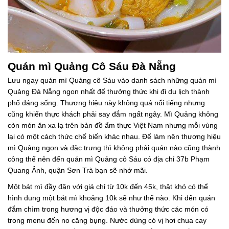
Quán mì Quảng Cô Sáu Đà Nẵng
Lưu ngay quán mì Quảng cô Sáu vào danh sách những quán mì
Quảng Đà Nẵng ngon nhất để thưởng thức khi đi du lịch thành
phố đáng sống. Thương hiệu này không quá nổi tiếng nhưng
cũng khiến thực khách phải say đắm ngất ngây. Mì Quảng không
còn món ăn xa lạ trên bản đồ ẩm thực Việt Nam nhưng mỗi vùng
lại có một cách thức chế biến khác nhau. Để làm nên thương hiệu
mì Quảng ngon và đặc trưng thì không phải quán nào cũng thành
công thế nên đến quán mì Quảng cô Sáu có địa chỉ 37b Phạm
Quang Ảnh, quận Sơn Trà bạn sẽ nhớ mãi.
Một bát mì đầy đặn với giá chỉ từ 10k đến 45k, thật khó có thể
hình dung một bát mì khoảng 10k sẽ như thế nào. Khi đến quán
đắm chìm trong hương vị độc đáo và thưởng thức các món có
trong menu đến no căng bụng. Nước dùng có vị hơi chua cay