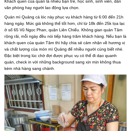
Khách quen của quán là nhiều bạn trẻ, học sinh, sinh viên, dân
văn phòng hay người lao động lựa chọn.
Quán mì Quảng cá lóc này phục vụ khách hàng từ 6:00 đến 21h
hàng ngày. Mức giá không thể tốt hơn, chỉ từ 18k đến 25k tọa lạc
ở số 65 Vũ Ngọc Phan, quận Liên Chiểu. Không gian quán Tâm
rộng rãi, mỗi ngày đều nói tiếp hàng trăm khách hàng. Nếu bạn là
khách quen của quán Tâm thì hãy chia sẻ cảm nhận về hương vị
và chất lượng của món mì Quảng để nhiều người cùng biết nhé.
Đặc biệt trong lúc chờ đợi được phục vụ có thể đi dạo quanh
quán, check in với những background sang xịn mịn không thua
kém nhà hàng sang chảnh.