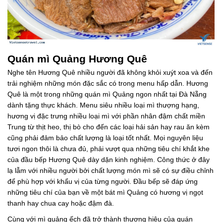
Quán mì Quảng Hương Quê
Nghe tên Hương Quê nhiều người đã không khỏi xuýt xoa và đến
trải nghiệm những món đặc sắc có trong menu hấp dẫn. Hương
Quê là một trong những quán mì Quảng ngon nhất tại Đà Nẵng
dành tặng thực khách. Menu siêu nhiều loại mì thượng hạng,
hương vị đặc trưng nhiều loại mì với phần nhân đậm chất miền
Trung từ thịt heo, thị bò cho đến các loại hải sản hay rau ăn kèm
cũng phải đảm bảo chất lượng là loại tốt nhất. Mọi nguyên liệu
tươi ngon thôi là chưa đủ, phải vượt qua những tiêu chí khắt khe
của đầu bếp Hương Quê dày dặn kinh nghiệm. Công thức ở đây
lạ lẫm với nhiều người bởi chất lượng món mì sẽ có sự điều chỉnh
để phù hợp với khẩu vị của từng người. Đầu bếp sẽ đáp ứng
những tiêu chí của bạn về một bát mì Quảng có hương vị ngọt
thanh hay chua cay hoặc đậm đà.
Cùng với mì quảng ếch đã trở thành thương hiệu của quán