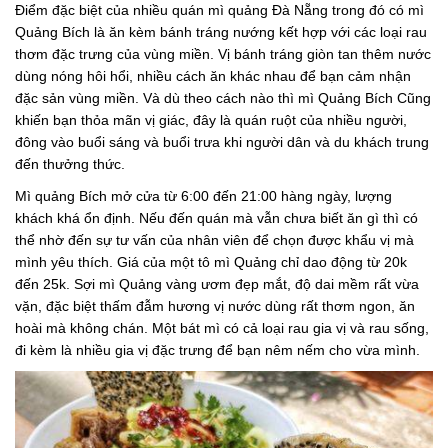
Điểm đặc biệt của nhiều quán mì quảng Đà Nẵng trong đó có mì
Quảng Bích là ăn kèm bánh tráng nướng kết hợp với các loại rau
thơm đặc trưng của vùng miền. Vị bánh tráng giòn tan thêm nước
dùng nóng hôi hổi, nhiều cách ăn khác nhau để bạn cảm nhận
đặc sản vùng miền. Và dù theo cách nào thì mì Quảng Bích Cũng
khiến bạn thỏa mãn vị giác, đây là quán ruột của nhiều người,
đông vào buổi sáng và buổi trưa khi người dân và du khách trung
đến thưởng thức.
Mì quảng Bích mở cửa từ 6:00 đến 21:00 hàng ngày, lượng
khách khá ổn định. Nếu đến quán mà vẫn chưa biết ăn gì thì có
thể nhờ đến sự tư vấn của nhân viên để chọn được khẩu vị mà
mình yêu thích. Giá của một tô mì Quảng chỉ dao động từ 20k
đến 25k. Sợi mì Quảng vàng ươm đẹp mắt, độ dai mềm rất vừa
vặn, đặc biệt thấm đẫm hương vị nước dùng rất thơm ngon, ăn
hoài mà không chán. Một bát mì có cả loại rau gia vị và rau sống,
đi kèm là nhiều gia vị đặc trưng để bạn nêm nếm cho vừa mình.