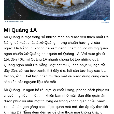
Mì Quảng 1A
Mì Quảng là một trong số những món ăn được yêu thích nhất Đà
Nẵng, dù xuất phát là xứ Quảng nhưng chuẩn hương vị của
người Đà Nẵng thì không hề kém cạnh, thậm chí có những quán
ngon chuẩn Xứ Quảng như quán mì Quảng 1A. Với mức giá từ
15k đến 40k, mì Quảng 1A nhanh chóng lọt top những quán mì
Quảng ngon nhất Đà Nẵng. Một bát mì Quảng phục vụ bạn rất
đầy đặn, có rau tươi xanh, thịt đầy ú ụ, hải sản tươi hay các loại
thịt bò, ếch… kết hợp phần mì đẹp mắt và nước dùng cùng cách
sắp xếp các nguyên liệu bắt mắt.
Mì Quảng 1A ngon bổ rẻ, cực kỳ chất lượng, phong cách phục vụ
chuyên nghiệp, nhiệt tình khiến bạn nhớ mãi. Bạn đến quán ăn
được phục vụ như một thượng đế trong không gian nhiều view
xịn, bàn ăn gọn gàng sạch đẹp, quán mát mẻ, ấm áp tùy thời tiết
khí hậu Đà Nẵng đem đến sự dễ chịu thoải mái không khác gì