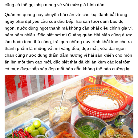
cũng có thể gọi ship mang về với mức giá bình dân.
Quán mì quảng này chuyên hải sản với các loại đánh bắt trong
ngày phải đạt yêu cầu của đầu bếp, hải sản tươi đảm bảo độ
ngon, nước dùng ngọt thanh mà không cần phải điều chỉnh gia vị,
nêm nếm nhiều. Đặc biệt sợi mì Quảng quán Hải Mân cũng được
làm hoàn toàn thủ công, trải qua những quy trình khắt khe cho ra
thành phẩm là những vắt mì vàng đều, đẹp mắt, vừa dai ngon
chan cùng nước dùng thấm đẫm hương vị hải sản khiến cho món
ăn lên một tầm cao mới, đặc biệt thật đã khi ăn kèm các loại tôm
cá mực được sắp xếp đẹp mắt hấp dẫn không thể nào cưỡng lại.