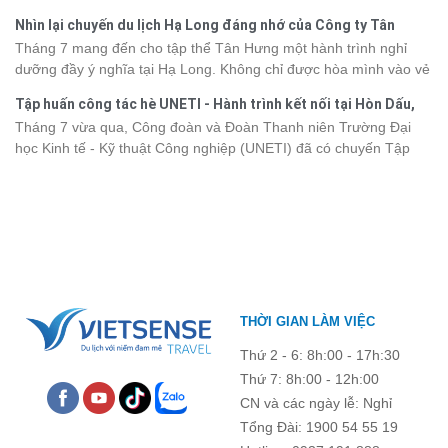
ấn văn hóa và thiên nhiên Tây Bắc. Nếu đang lên kế hoạch khám
trình phù hợp với nhu cầu cũng như ngân sách.
Nhìn lại chuyến du lịch Hạ Long đáng nhớ của Công ty Tân
phá vùng đất này, việc cập nhật trước giá vé sẽ giúp bạn chủ
Hưng 2026
Tháng 7 mang đến cho tập thể Tân Hưng một hành trình nghỉ
động hơn trong lịch trình và chi phí. Cùng Vietsense Travel tham
dưỡng đầy ý nghĩa tại Hạ Long. Không chỉ được hòa mình vào vẻ
khảo bảng giá vé tham quan các điểm
du lịch Điện Biên
mới nhất
đẹp của di sản thiên nhiên thế giới, các thành viên còn có dịp gắn
năm 2026 ngay dưới đây.
Tập huấn công tác hè UNETI - Hành trình kết nối tại Hòn Dấu,
kết, sẻ chia và lưu giữ nhiều khoảnh khắc đáng nhớ. Hãy cùng
Đồ Sơn
Tháng 7 vừa qua, Công đoàn và Đoàn Thanh niên Trường Đại
nhìn lại chuyến đi ngập tràn niềm vui và những trải nghiệm khó
học Kinh tế - Kỹ thuật Công nghiệp (UNETI) đã có chuyến Tập
quên.
huấn công tác hè 2026 đầy ý nghĩa tại Hòn Dấu - Đồ Sơn. Không
chỉ là dịp nâng cao kỹ năng và chia sẻ kinh nghiệm công tác,
chương trình còn mang đến những hoạt động giao lưu sôi nổi,
góp phần gắn kết tập thể và lưu giữ nhiều kỷ niệm đáng nhớ.
THỜI GIAN LÀM VIỆC
Thứ 2 - 6: 8h:00 - 17h:30
Thứ 7: 8h:00 - 12h:00
CN và các ngày lễ: Nghỉ
Tổng Đài: 1900 54 55 19