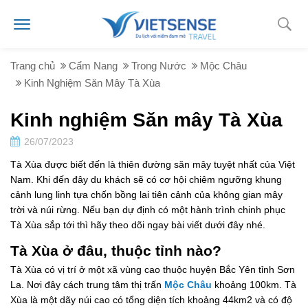
Trang chủ
Cẩm Nang
Trong Nước
Mộc Châu
Kinh Nghiệm Săn Mây Tà Xùa
Kinh nghiệm Săn mây Tà Xùa
26/07/2023
Tà Xùa được biết đến là thiên đường săn mây tuyệt nhất của Việt
Nam. Khi đến đây du khách sẽ có cơ hội chiêm ngưỡng khung
cảnh lung linh tựa chốn bồng lai tiên cảnh của không gian mây
trời và núi rừng. Nếu bạn dự định có một hành trình chinh phục
Tà Xùa sắp tới thì hãy theo dõi ngay bài viết dưới đây nhé.
Tà Xùa ở đâu, thuộc tỉnh nào?
Tà Xùa có vị trí ở một xã vùng cao thuộc huyện Bắc Yên tỉnh Sơn
La. Nơi đây cách trung tâm thị trấn
Mộc Châu
khoảng 100km. Tà
Xùa là một dãy núi cao có tổng diện tích khoảng 44km2 và có độ