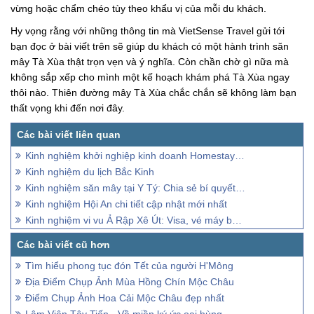
vừng hoặc chẩm chéo tùy theo khẩu vị của mỗi du khách.
Hy vọng rằng với những thông tin mà VietSense Travel gửi tới
bạn đọc ở bài viết trên sẽ giúp du khách có một hành trình săn
mây Tà Xùa thật trọn vẹn và ý nghĩa. Còn chần chờ gì nữa mà
không sắp xếp cho mình một kế hoạch khám phá Tà Xùa ngay
thôi nào. Thiên đường mây Tà Xùa chắc chắn sẽ không làm bạn
thất vọng khi đến nơi đây.
Kinh nghiệm khởi nghiệp kinh doanh Homestay du lịch
Kinh nghiệm du lịch Bắc Kinh
Kinh nghiệm săn mây tại Y Tý: Chia sẻ bí quyết thành công
Kinh nghiệm Hội An chi tiết cập nhật mới nhất
Kinh nghiệm vi vu Ả Rập Xê Út: Visa, vé máy bay, điểm thăm quan
Tìm hiểu phong tục đón Tết của người H'Mông
Địa Điểm Chụp Ảnh Mùa Hồng Chín Mộc Châu
Điểm Chụp Ảnh Hoa Cải Mộc Châu đẹp nhất