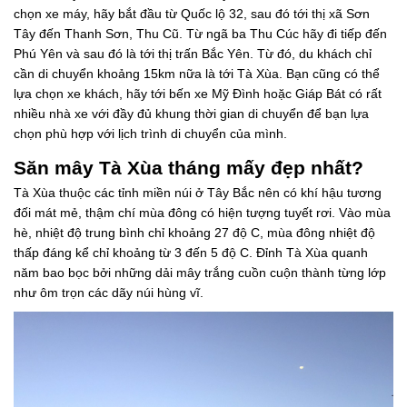
chọn xe máy, hãy bắt đầu từ Quốc lộ 32, sau đó tới thị xã Sơn
Tây đến Thanh Sơn, Thu Cũ. Từ ngã ba Thu Cúc hãy đi tiếp đến
Phú Yên và sau đó là tới thị trấn Bắc Yên. Từ đó, du khách chỉ
cần di chuyển khoảng 15km nữa là tới Tà Xùa. Bạn cũng có thể
lựa chọn xe khách, hãy tới bến xe Mỹ Đình hoặc Giáp Bát có rất
nhiều nhà xe với đầy đủ khung thời gian di chuyển để bạn lựa
chọn phù hợp với lịch trình di chuyển của mình.
Săn mây Tà Xùa tháng mấy đẹp nhất?
Tà Xùa thuộc các tỉnh miền núi ở Tây Bắc nên có khí hậu tương
đối mát mẻ, thậm chí mùa đông có hiện tượng tuyết rơi. Vào mùa
hè, nhiệt độ trung bình chỉ khoảng 27 độ C, mùa đông nhiệt độ
thấp đáng kể chỉ khoảng từ 3 đến 5 độ C. Đỉnh Tà Xùa quanh
năm bao bọc bởi những dải mây trắng cuồn cuộn thành từng lớp
như ôm trọn các dãy núi hùng vĩ.