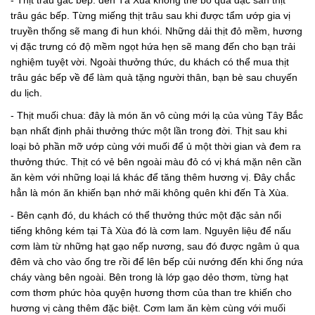
- Thịt trâu gác bếp: đến Tà Xùa không thể bỏ qua đặc sản thịt
trâu gác bếp. Từng miếng thịt trâu sau khi được tẩm ướp gia vị
truyền thống sẽ mang đi hun khói. Những dải thịt đỏ mềm, hương
vị đặc trưng có độ mềm ngọt hứa hẹn sẽ mang đến cho bạn trải
nghiệm tuyệt vời. Ngoài thưởng thức, du khách có thể mua thịt
trâu gác bếp về để làm quà tặng người thân, bạn bè sau chuyến
du lịch.
- Thịt muối chua: đây là món ăn vô cùng mới lạ của vùng Tây Bắc
bạn nhất định phải thưởng thức một lần trong đời. Thịt sau khi
loại bỏ phần mỡ ướp cùng với muối để ủ một thời gian và đem ra
thưởng thức. Thịt có vẻ bên ngoài màu đỏ có vị khá mặn nên cần
ăn kèm với những loại lá khác để tăng thêm hương vị. Đây chắc
hẳn là món ăn khiến bạn nhớ mãi không quên khi đến Tà Xùa.
- Bên cạnh đó, du khách có thể thưởng thức một đặc sản nổi
tiếng không kém tại Tà Xùa đó là cơm lam. Nguyên liệu để nấu
cơm làm từ những hạt gạo nếp nương, sau đó được ngâm ủ qua
đêm và cho vào ống tre rồi để lên bếp củi nướng đến khi ống nứa
cháy vàng bên ngoài. Bên trong là lớp gạo dẻo thơm, từng hạt
cơm thơm phức hòa quyện hương thơm của than tre khiến cho
hương vị càng thêm đặc biệt. Cơm lam ăn kèm cùng với muối