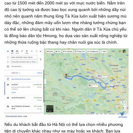
cao từ 1500 mét đến 2000 mét so với mực nước biển. Nằm trên
độ cao lý tưởng và được bao bọc xung quanh bởi những dãy núi
nhỏ nên quanh năm thung lũng Tà Xùa luôn xuất hiện sương mù
dày đặc, những đám mây uốn lượn nhẹ nhàng tưởng chừng bạn
có thể sờ lên chúng bất cứ khi nào. Người dân ở Tà Xùa chủ yếu
là đồng bào dân tộc Hmong, họ dựa vào sản xuất nông nghiệp từ
những thửa ruộng bậc thang hay chăn nuôi gia súc là chính.
Nếu du khách bắt đầu từ Hà Nội có thể lựa chọn nhiều phương
tiện di chuyển khác nhau như xe máy hoặc xe khách. Bạn lựa