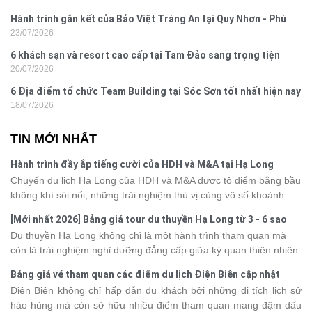
Hành trình gắn kết của Bảo Việt Tràng An tại Quy Nhơn - Phú
23/07/2026
Yên
6 khách sạn và resort cao cấp tại Tam Đảo sang trọng tiện
20/07/2026
nghi
6 Địa điểm tổ chức Team Building tại Sóc Sơn tốt nhất hiện nay
18/07/2026
TIN MỚI NHẤT
Hành trình đầy ắp tiếng cười của HDH và M&A tại Hạ Long
Chuyến du lịch Hạ Long của HDH và M&A được tô điểm bằng bầu
không khí sôi nổi, những trải nghiệm thú vị cùng vô số khoảnh
khắc đáng nhớ. Từ vẻ đẹp của kỳ quan thiên nhiên đến những
[Mới nhất 2026] Bảng giá tour du thuyền Hạ Long từ 3 - 6 sao
phút giây đồng hành bên nhau, tất cả đã tạo nên một chuyến đi
Du thuyền Hạ Long không chỉ là một hành trình tham quan mà
tràn đầy cảm xúc và dấu ấn khó quên.
còn là trải nghiệm nghỉ dưỡng đẳng cấp giữa kỳ quan thiên nhiên
thế giới. Tuy nhiên, mỗi hạng du thuyền sẽ có mức giá và dịch vụ
Bảng giá vé tham quan các điểm du lịch Điện Biên cập nhật
khác nhau, khiến nhiều du khách băn khoăn khi lựa chọn. Bài viết
2026
Điện Biên không chỉ hấp dẫn du khách bởi những di tích lịch sử
dưới đây sẽ cập nhật bảng giá tour du thuyền Hạ Long mới nhất
hào hùng mà còn sở hữu nhiều điểm tham quan mang đậm dấu
2026 từ 3 - 6 sao, giúp bạn dễ dàng so sánh và tìm được hành