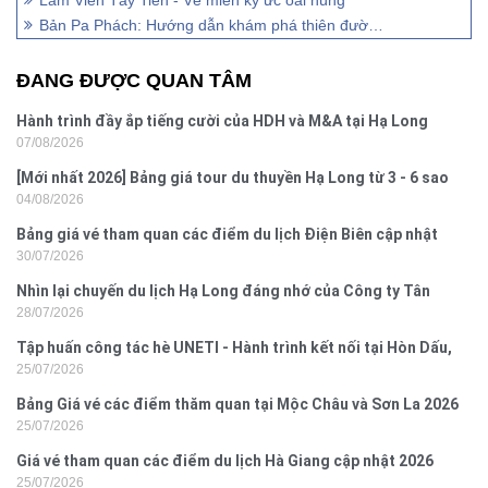
Lâm Viên Tây Tiến - Về miền ký ức oai hùng
Bản Pa Phách: Hướng dẫn khám phá thiên đường hoa
ĐANG ĐƯỢC QUAN TÂM
Hành trình đầy ắp tiếng cười của HDH và M&A tại Hạ Long
07/08/2026
[Mới nhất 2026] Bảng giá tour du thuyền Hạ Long từ 3 - 6 sao
04/08/2026
Bảng giá vé tham quan các điểm du lịch Điện Biên cập nhật
30/07/2026
2026
Nhìn lại chuyến du lịch Hạ Long đáng nhớ của Công ty Tân
28/07/2026
Hưng 2026
Tập huấn công tác hè UNETI - Hành trình kết nối tại Hòn Dấu,
25/07/2026
Đồ Sơn
Bảng Giá vé các điểm thăm quan tại Mộc Châu và Sơn La 2026
25/07/2026
Giá vé tham quan các điểm du lịch Hà Giang cập nhật 2026
25/07/2026