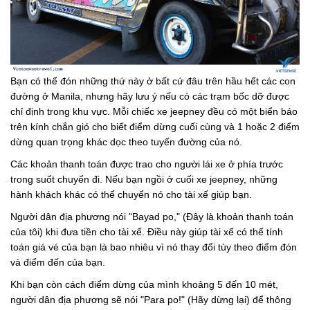
Bạn có thể đón những thứ này ở bất cứ đâu trên hầu hết các con
đường ở Manila, nhưng hãy lưu ý nếu có các trạm bốc dỡ được
chỉ định trong khu vực. Mỗi chiếc xe jeepney đều có một biển báo
trên kính chắn gió cho biết điểm dừng cuối cùng và 1 hoặc 2 điểm
dừng quan trọng khác dọc theo tuyến đường của nó.
Các khoản thanh toán được trao cho người lái xe ở phía trước
trong suốt chuyến đi. Nếu bạn ngồi ở cuối xe jeepney, những
hành khách khác có thể chuyển nó cho tài xế giúp bạn.
Người dân địa phương nói "Bayad po," (Đây là khoản thanh toán
của tôi) khi đưa tiền cho tài xế. Điều này giúp tài xế có thể tính
toán giá vé của bạn là bao nhiêu vì nó thay đổi tùy theo điểm đón
và điểm đến của bạn.
Khi bạn còn cách điểm dừng của mình khoảng 5 đến 10 mét,
người dân địa phương sẽ nói "Para po!" (Hãy dừng lại) để thông