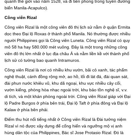
quanh thế giới vào năm 1528, và đi tiên phong trong tuyến đường
biển Manila-Acapulco).
Công viên Rizal
Công viên Rizal là một công viên đô thị lịch sử nằm ở quận Ermita
dọc theo Đại lộ Roxas ở thành phố Manila. Nó thường được nhiều
người Philippines gọi là Công viên Luneta. Công viên Rizal có quy
mô 58 ha hay 580.000 mét vuông. Đây là một trong những công
viên đô thị lớn nhất ở lục địa châu Á và nằm liền kề với thành phố
lịch sử có tường bao quanh Intramuros.
Công viên Rizal là nơi có nhiều khu vườn, bãi cỏ xanh, tác phẩm
nghệ thuật, cánh đồng rộng mở, ao hồ, lối đi lát đá, đài quan sát,
đài phun nước khiêu vũ, khu dã ngoại, khu vực nhiều cây cối,
vườn kiểng, phòng hòa nhạc ngoài trời, khu bảo tồn nghệ sĩ, v.v.
di tích, và một khán phòng ngoài trời. Công viên Rizal giáp với Đại
lộ Padre Burgos ở phía bên trái, Đại lộ Taft ở phía đông và Đại lộ
Kalaw ở phía bên phải.
Điểm thu hút nổi tiếng nhất ở Công viên Rizal là Đài tưởng niệm
Rizal vì nó được xây dựng để cống hiến và ngưỡng mộ vị anh
hùng dân tộc của Philippines, Bác sĩ Jose Protasio Rizal. Đó là