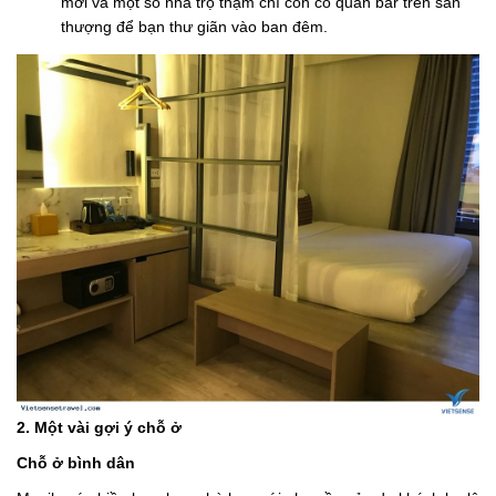
mới và một số nhà trọ thậm chí còn có quán bar trên sân
thượng để bạn thư giãn vào ban đêm.
2. Một vài gợi ý chỗ ở
Chỗ ở bình dân