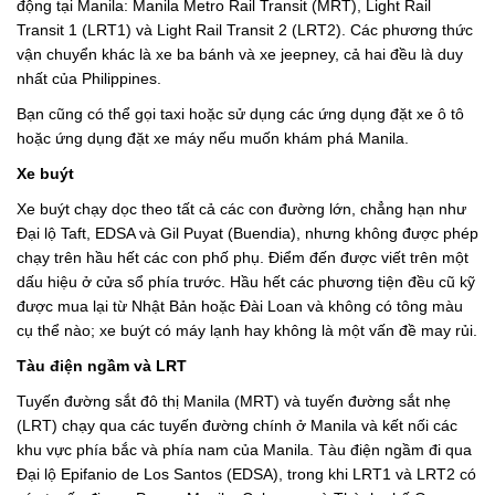
động tại Manila: Manila Metro Rail Transit (MRT), Light Rail
Transit 1 (LRT1) và Light Rail Transit 2 (LRT2). Các phương thức
vận chuyển khác là xe ba bánh và xe jeepney, cả hai đều là duy
nhất của Philippines.
Bạn cũng có thể gọi taxi hoặc sử dụng các ứng dụng đặt xe ô tô
hoặc ứng dụng đặt xe máy nếu muốn khám phá Manila.
Xe buýt
Xe buýt chạy dọc theo tất cả các con đường lớn, chẳng hạn như
Đại lộ Taft, EDSA và Gil Puyat (Buendia), nhưng không được phép
chạy trên hầu hết các con phố phụ. Điểm đến được viết trên một
dấu hiệu ở cửa sổ phía trước. Hầu hết các phương tiện đều cũ kỹ
được mua lại từ Nhật Bản hoặc Đài Loan và không có tông màu
cụ thể nào; xe buýt có máy lạnh hay không là một vấn đề may rủi.
Tàu điện ngầm và LRT
Tuyến đường sắt đô thị Manila (MRT) và tuyến đường sắt nhẹ
(LRT) chạy qua các tuyến đường chính ở Manila và kết nối các
khu vực phía bắc và phía nam của Manila. Tàu điện ngầm đi qua
Đại lộ Epifanio de Los Santos (EDSA), trong khi LRT1 và LRT2 có