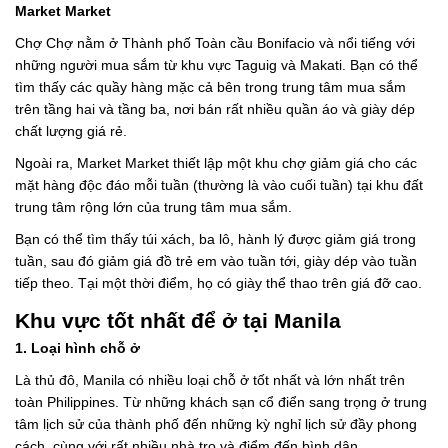
Market Market
Chợ Chợ nằm ở Thành phố Toàn cầu Bonifacio và nổi tiếng với
những người mua sắm từ khu vực Taguig và Makati. Bạn có thể
tìm thấy các quầy hàng mặc cả bên trong trung tâm mua sắm
trên tầng hai và tầng ba, nơi bán rất nhiều quần áo và giày dép
chất lượng giá rẻ.
Ngoài ra, Market Market thiết lập một khu chợ giảm giá cho các
mặt hàng độc đáo mỗi tuần (thường là vào cuối tuần) tại khu đất
trung tâm rộng lớn của trung tâm mua sắm.
Bạn có thể tìm thấy túi xách, ba lô, hành lý được giảm giá trong
tuần, sau đó giảm giá đồ trẻ em vào tuần tới, giày dép vào tuần
tiếp theo. Tại một thời điểm, họ có giày thể thao trên giá đỡ cao.
Khu vực tốt nhất để ở tại Manila
1. Loại hình chỗ ở
Là thủ đô, Manila có nhiều loại chỗ ở tốt nhất và lớn nhất trên
toàn Philippines. Từ những khách sạn cổ điển sang trọng ở trung
tâm lịch sử của thành phố đến những kỳ nghỉ lịch sử đầy phong
cách, cùng với rất nhiều nhà trọ và điểm đến bình dân.