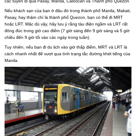
các tuyến đi qua Pasay, Manila, Caloocan và Thành phố Quezon.
Nếu khách sạn của bạn ở đâu đó trong thành phố Manila, Makati,
Pasay, hay thậm chí là thành phố Quezon, bạn có thể đi MRT
hoặc LRT. Mặc dù vậy, hãy lưu ý rằng tàu điện ngầm và LRT rất
đông đúc trong giờ cao điểm (7 giờ sáng đến 9 giờ sáng và 5 giờ
chiều đến 9 giờ tối vào các ngày trong tuần).
Tuy nhiên, nếu bạn đi du lịch vào giờ thấp điểm, MRT và LRT là
cách nhanh nhất để vượt qua tình trạng tắc đường khét tiếng của
Manila.