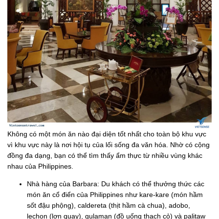
Không có một món ăn nào đại diện tốt nhất cho toàn bộ khu vực
vì khu vực này là nơi hội tụ của lối sống đa văn hóa. Nhờ có cộng
đồng đa dạng, bạn có thể tìm thấy ẩm thực từ nhiều vùng khác
nhau của Philippines.
Nhà hàng của Barbara: Du khách có thể thưởng thức các
món ăn cổ điển của Philippines như kare-kare (món hầm
sốt đậu phộng), caldereta (thịt hầm cà chua), adobo,
lechon (lợn quay), gulaman (đồ uống thạch cỏ) và palitaw