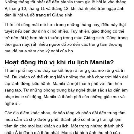
Những tháng tốt nhất để đến Manila tham gia lễ hội là vào tháng
9, tháng 10, tháng 11 và tháng 12, khi thành phố tràn ngập ánh
đèn lễ hội và đồ trang trí Giáng sinh.
Thời tiết cũng mát mẻ hơn trong những tháng này, điều này thật
tuyệt nếu bạn dự định đi bộ nhiều. Tuy nhiên, giao thông có thể
trở nên tồi tệ hơn bình thường trong mùa Giáng sinh. Cũng trong
thời gian này, rất nhiều người đổ xô đến các trung tâm thương
mại để mua sắm cho kỳ nghỉ của họ.
Hoạt động thú vị khi du lịch Manila?
Thành phố này cho thấy sự kết hợp rõ ràng giữa mở rộng và trì
trệ. Du khách có thể chứng kiến ​​những tòa nhà chọc trời hiện đại
lấp lánh đứng kiêu hãnh. Manila là một thành phố với tâm hồn
sáng tạo. Từ những phòng trưng bày nghệ thuật sắc sảo đến âm
nhạc indie sôi động, Manila là thành phố của những giấc mơ và
nghệ sĩ.
Các địa điểm khác nhau, từ bảo tàng và pháo đài đến trung tâm
mua sắm và chợ đường phố, thành phố có những trải nghiệm
tiềm ẩn cho mọi loại khách du lịch. Một trong những thành phố
châu Á bị đánh giá thấp nhất. Manila là hình ảnh thu nhỏ của