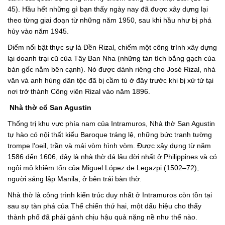
45). Hầu hết những gì bạn thấy ngày nay đã được xây dựng lại
theo từng giai đoạn từ những năm 1950, sau khi hầu như bị phá
hủy vào năm 1945.
Điểm nổi bật thực sự là Đền Rizal, chiếm một công trình xây dựng
lại doanh trại cũ của Tây Ban Nha (những tàn tích bằng gạch của
bản gốc nằm bên cạnh). Nó được dành riêng cho José Rizal, nhà
văn và anh hùng dân tộc đã bị cầm tù ở đây trước khi bị xử tử tại
nơi trở thành Công viên Rizal vào năm 1896.
Nhà thờ cổ San Agustin
Thống trị khu vực phía nam của Intramuros, Nhà thờ San Agustin
tự hào có nội thất kiểu Baroque tráng lệ, những bức tranh tường
trompe l'oeil, trần và mái vòm hình vòm. Được xây dựng từ năm
1586 đến 1606, đây là nhà thờ đá lâu đời nhất ở Philippines và có
ngôi mộ khiêm tốn của Miguel López de Legazpi (1502–72),
người sáng lập Manila, ở bên trái bàn thờ.
Nhà thờ là công trình kiến ​​trúc duy nhất ở Intramuros còn tồn tại
sau sự tàn phá của Thế chiến thứ hai, một dấu hiệu cho thấy
thành phố đã phải gánh chịu hậu quả nặng nề như thế nào.