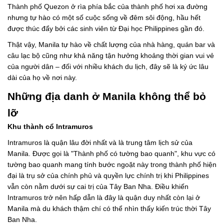
Thành phố Quezon ở rìa phía bắc của thành phố hơi xa đường
nhưng tự hào có một số cuộc sống về đêm sôi động, hầu hết
được thúc đẩy bởi các sinh viên từ Đại học Philippines gần đó.
Thật vậy, Manila tự hào về chất lượng của nhà hàng, quán bar và
câu lạc bộ cũng như khả năng tận hưởng khoảng thời gian vui vẻ
của người dân – đối với nhiều khách du lịch, đây sẽ là ký ức lâu
dài của họ về nơi này.
Những địa danh ở Manila không thể bỏ
lỡ
Khu thành cổ Intramuros
Intramuros là quận lâu đời nhất và là trung tâm lịch sử của
Manila. Được gọi là "Thành phố có tường bao quanh", khu vực có
tường bao quanh mang tính bước ngoặt này trong thành phố hiện
đại là trụ sở của chính phủ và quyền lực chính trị khi Philippines
vẫn còn nằm dưới sự cai trị của Tây Ban Nha. Điều khiến
Intramuros trở nên hấp dẫn là đây là quận duy nhất còn lại ở
Manila mà du khách thậm chí có thể nhìn thấy kiến ​​trúc thời Tây
Ban Nha.