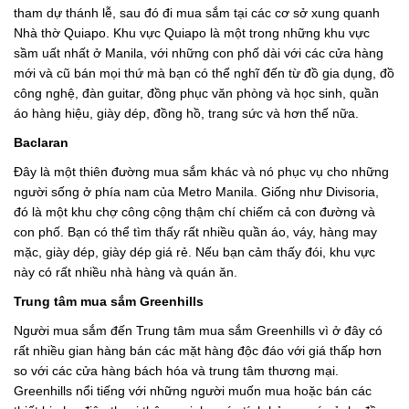
tham dự thánh lễ, sau đó đi mua sắm tại các cơ sở xung quanh
Nhà thờ Quiapo. Khu vực Quiapo là một trong những khu vực
sầm uất nhất ở Manila, với những con phố dài với các cửa hàng
mới và cũ bán mọi thứ mà bạn có thể nghĩ đến từ đồ gia dụng, đồ
công nghệ, đàn guitar, đồng phục văn phòng và học sinh, quần
áo hàng hiệu, giày dép, đồng hồ, trang sức và hơn thế nữa.
Baclaran
Đây là một thiên đường mua sắm khác và nó phục vụ cho những
người sống ở phía nam của Metro Manila. Giống như Divisoria,
đó là một khu chợ công cộng thậm chí chiếm cả con đường và
con phố. Bạn có thể tìm thấy rất nhiều quần áo, váy, hàng may
mặc, giày dép, giày dép giá rẻ. Nếu bạn cảm thấy đói, khu vực
này có rất nhiều nhà hàng và quán ăn.
Trung tâm mua sắm Greenhills
Người mua sắm đến Trung tâm mua sắm Greenhills vì ở đây có
rất nhiều gian hàng bán các mặt hàng độc đáo với giá thấp hơn
so với các cửa hàng bách hóa và trung tâm thương mại.
Greenhills nổi tiếng với những người muốn mua hoặc bán các