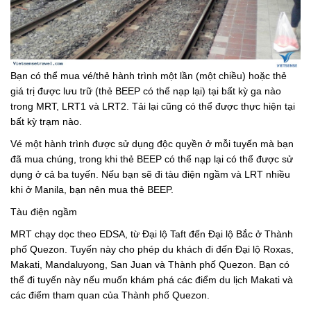
Bạn có thể mua vé/thẻ hành trình một lần (một chiều) hoặc thẻ
giá trị được lưu trữ (thẻ BEEP có thể nạp lại) tại bất kỳ ga nào
trong MRT, LRT1 và LRT2. Tải lại cũng có thể được thực hiện tại
bất kỳ trạm nào.
Vé một hành trình được sử dụng độc quyền ở mỗi tuyến mà bạn
đã mua chúng, trong khi thẻ BEEP có thể nạp lại có thể được sử
dụng ở cả ba tuyến. Nếu bạn sẽ đi tàu điện ngầm và LRT nhiều
khi ở Manila, bạn nên mua thẻ BEEP.
Tàu điện ngầm
MRT chạy dọc theo EDSA, từ Đại lộ Taft đến Đại lộ Bắc ở Thành
phố Quezon. Tuyến này cho phép du khách đi đến Đại lộ Roxas,
Makati, Mandaluyong, San Juan và Thành phố Quezon. Bạn có
thể đi tuyến này nếu muốn khám phá các điểm du lịch Makati và
các điểm tham quan của Thành phố Quezon.