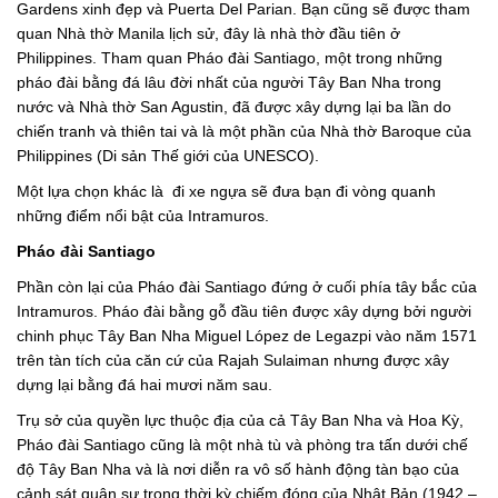
Gardens xinh đẹp và Puerta Del Parian. Bạn cũng sẽ được tham
quan Nhà thờ Manila lịch sử, đây là nhà thờ đầu tiên ở
Philippines. Tham quan Pháo đài Santiago, một trong những
pháo đài bằng đá lâu đời nhất của người Tây Ban Nha trong
nước và Nhà thờ San Agustin, đã được xây dựng lại ba lần do
chiến tranh và thiên tai và là một phần của Nhà thờ Baroque của
Philippines (Di sản Thế giới của UNESCO).
Một lựa chọn khác là đi xe ngựa sẽ đưa bạn đi vòng quanh
những điểm nổi bật của Intramuros.
Pháo đài Santiago
Phần còn lại của Pháo đài Santiago đứng ở cuối phía tây bắc của
Intramuros. Pháo đài bằng gỗ đầu tiên được xây dựng bởi người
chinh phục Tây Ban Nha Miguel López de Legazpi vào năm 1571
trên tàn tích của căn cứ của Rajah Sulaiman nhưng được xây
dựng lại bằng đá hai mươi năm sau.
Trụ sở của quyền lực thuộc địa của cả Tây Ban Nha và Hoa Kỳ,
Pháo đài Santiago cũng là một nhà tù và phòng tra tấn dưới chế
độ Tây Ban Nha và là nơi diễn ra vô số hành động tàn bạo của
cảnh sát quân sự trong thời kỳ chiếm đóng của Nhật Bản (1942 –