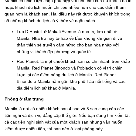
Manila có nhiều lựa chọn phù hợp với nhu cầu của du khách ba lô
hoặc khách du lịch muốn chi tiêu nhiều hơn cho các điểm tham
quan hơn là khách sạn. Hai điều này rất được khuyến khích trong
số những khách du lịch có ý thức về ngân sách.
Lub D Hostel: ở Makati Avenue là nhà trọ lớn nhất ở
Manila. Nhà trọ này tự hào về bầu không khí giản dị và
thân thiện sẽ truyền cảm hứng cho bạn hòa nhập với
những vị khách địa phương và quốc tế.
Red Planet: là một chuỗi khách sạn có chi nhánh trên khắp
Manila. Red Planet Binondo và Poblacion có vị trí chiến
lược tại các điểm nóng du lịch ở Manila. Red Planet
Binondo ở Manila nằm gần khu phố Tàu nổi tiếng và các
địa điểm lịch sử khác ở Manila.
Phòng ở tầm trung
Manila là nơi có nhiều khách sạn 4 sao và 5 sao cung cấp các
tiện nghi và dịch vụ đẳng cấp thế giới. Nếu bạn đang tìm kiếm tất
cả các tiện nghi sinh vật của một khách sạn nhưng vẫn muốn
kiếm được nhiều tiền, thì bạn nên ở loại phòng này.