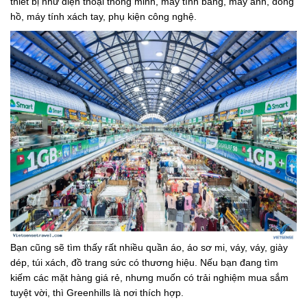
thiết bị như điện thoại thông minh, máy tính bảng, máy ảnh, đồng
hồ, máy tính xách tay, phụ kiện công nghệ.
Bạn cũng sẽ tìm thấy rất nhiều quần áo, áo sơ mi, váy, váy, giày
dép, túi xách, đồ trang sức có thương hiệu. Nếu bạn đang tìm
kiếm các mặt hàng giá rẻ, nhưng muốn có trải nghiệm mua sắm
tuyệt vời, thì Greenhills là nơi thích hợp.