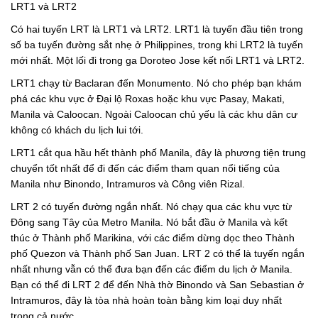
LRT1 và LRT2
Có hai tuyến LRT là LRT1 và LRT2. LRT1 là tuyến đầu tiên trong
số ba tuyến đường sắt nhẹ ở Philippines, trong khi LRT2 là tuyến
mới nhất. Một lối đi trong ga Doroteo Jose kết nối LRT1 và LRT2.
LRT1 chạy từ Baclaran đến Monumento. Nó cho phép bạn khám
phá các khu vực ở Đại lộ Roxas hoặc khu vực Pasay, Makati,
Manila và Caloocan. Ngoài Caloocan chủ yếu là các khu dân cư
không có khách du lịch lui tới.
LRT1 cắt qua hầu hết thành phố Manila, đây là phương tiện trung
chuyển tốt nhất để đi đến các điểm tham quan nổi tiếng của
Manila như Binondo, Intramuros và Công viên Rizal.
LRT 2 có tuyến đường ngắn nhất. Nó chạy qua các khu vực từ
Đông sang Tây của Metro Manila. Nó bắt đầu ở Manila và kết
thúc ở Thành phố Marikina, với các điểm dừng dọc theo Thành
phố Quezon và Thành phố San Juan. LRT 2 có thể là tuyến ngắn
nhất nhưng vẫn có thể đưa bạn đến các điểm du lịch ở Manila.
Bạn có thể đi LRT 2 để đến Nhà thờ Binondo và San Sebastian ở
Intramuros, đây là tòa nhà hoàn toàn bằng kim loại duy nhất
trong cả nước.