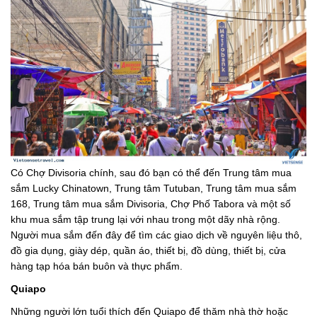
Có Chợ Divisoria chính, sau đó bạn có thể đến Trung tâm mua
sắm Lucky Chinatown, Trung tâm Tutuban, Trung tâm mua sắm
168, Trung tâm mua sắm Divisoria, Chợ Phố Tabora và một số
khu mua sắm tập trung lại với nhau trong một dãy nhà rộng.
Người mua sắm đến đây để tìm các giao dịch về nguyên liệu thô,
đồ gia dụng, giày dép, quần áo, thiết bị, đồ dùng, thiết bị, cửa
hàng tạp hóa bán buôn và thực phẩm.
Quiapo
Những người lớn tuổi thích đến Quiapo để thăm nhà thờ hoặc