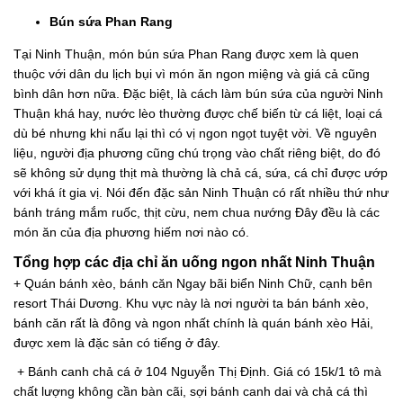
Bún sứa Phan Rang
Tại Ninh Thuận, món bún sứa Phan Rang được xem là quen
thuộc với dân du lịch bụi vì món ăn ngon miệng và giá cả cũng
bình dân hơn nữa. Đặc biệt, là cách làm bún sứa của người Ninh
Thuận khá hay, nước lèo thường được chế biến từ cá liệt, loại cá
dù bé nhưng khi nấu lại thì có vị ngon ngọt tuyệt vời. Về nguyên
liệu, người địa phương cũng chú trọng vào chất riêng biệt, do đó
sẽ không sử dụng thịt mà thường là chả cá, sứa, cá chỉ được ướp
với khá ít gia vị. Nói đến đặc sản Ninh Thuận có rất nhiều thứ như
bánh tráng mắm ruốc, thịt cừu, nem chua nướng Đây đều là các
món ăn của địa phương hiếm nơi nào có.
Tổng hợp các địa chỉ ăn uống ngon nhất Ninh Thuận
+ Quán bánh xèo, bánh căn Ngay bãi biển Ninh Chữ, cạnh bên
resort Thái Dương. Khu vực này là nơi người ta bán bánh xèo,
bánh căn rất là đông và ngon nhất chính là quán bánh xèo Hải,
được xem là đặc sản có tiếng ở đây.
+ Bánh canh chả cá ở 104 Nguyễn Thị Định. Giá có 15k/1 tô mà
chất lượng không cần bàn cãi, sợi bánh canh dai và chả cá thì