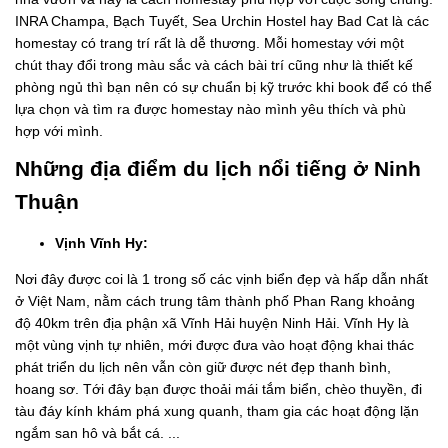
INRA Champa, Bạch Tuyết, Sea Urchin Hostel hay Bad Cat là các
homestay có trang trí rất là dễ thương. Mỗi homestay với một
chút thay đổi trong màu sắc và cách bài trí cũng như là thiết kế
phòng ngủ thì bạn nên có sự chuẩn bị kỹ trước khi book để có thể
lựa chọn và tìm ra được homestay nào mình yêu thích và phù
hợp với mình.
Những địa điểm du lịch nổi tiếng ở Ninh
Thuận
Vịnh Vĩnh Hy:
Nơi đây được coi là 1 trong số các vịnh biển đẹp và hấp dẫn nhất
ở Việt Nam, nằm cách trung tâm thành phố Phan Rang khoảng
độ 40km trên địa phận xã Vĩnh Hải huyện Ninh Hải. Vĩnh Hy là
một vùng vịnh tự nhiên, mới được đưa vào hoạt động khai thác
phát triển du lịch nên vẫn còn giữ được nét đẹp thanh bình,
hoang sơ. Tới đây bạn được thoải mái tắm biển, chèo thuyền, đi
tàu đáy kính khám phá xung quanh, tham gia các hoạt động lặn
ngắm san hô và bắt cá. ...