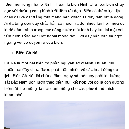
Biển nổi tiếng nhất ở Ninh Thuận là biển Ninh Chữ, bãi biển chạy
dọc với đường cong hình lưỡi liềm rất đẹp. Biển có thềm lục địa
chạy dài và cát trắng mịn màng nên khách ra đấy tắm rất là đông.
Ai đã từng đến đây chắc hẳn sẽ muốn ra đó nhiều lần hơn nữa dù
là để đắm mình trong các dòng nước mát lành hay lưu lại một vài
tấm hình sống ảo vượt ngoài mong đợi. Tới đây hẳn bạn sẽ ngỡ
ngàng với vẻ quyến rũ của biển.
Biển Cà Ná:
Cà Ná là một bãi biển có phần nguyên sơ ở Ninh Thuận, tuy
nhiên nơi đây chưa được phát triển nhiều về các hoạt động du
lịch. Biển Cà Ná dài chừng 3km, ngay sát bên tay phải là đường
sắt Bắc Nam uốn lượn theo triền núi, kết hợp với đó là con đường
biển rất thơ mộng, là nơi dành riêng cho các phượt thủ thích
khám phá.