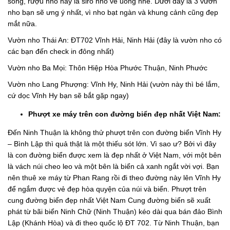
sống, rượu nho hay là siro nho về uống nhé. Dưới đây là 3 vườn
nho bạn sẽ ưng ý nhất, vì nho bạt ngàn và khung cảnh cũng đẹp
mắt nữa.
Vườn nho Thái An: ĐT702 Vĩnh Hải, Ninh Hải (đây là vườn nho có
các bạn đến check in đông nhất)
Vườn nho Ba Mọi: Thôn Hiệp Hòa Phước Thuận, Ninh Phước
Vườn nho Lang Phượng: Vĩnh Hy, Ninh Hải (vườn này thì bé lắm,
cứ dọc Vĩnh Hy bạn sẽ bắt gặp ngay)
Phượt xe máy trên con đường biển đẹp nhất Việt Nam:
Đến Ninh Thuận là không thử phượt trên con đường biển Vĩnh Hy
– Bình Lập thì quả thật là một thiếu sót lớn. Vì sao ư? Bởi vì đây
là con đường biển được xem là đẹp nhất ở Việt Nam, với một bên
là vách núi cheo leo và một bên là biển cả xanh ngắt vời vợi. Bạn
nên thuê xe máy từ Phan Rang rồi đi theo đường này lên Vĩnh Hy
để ngắm được vẻ đẹp hòa quyện của núi và biển. Phượt trên
cung đường biển đẹp nhất Việt Nam Cung đường biển sẽ xuất
phát từ bãi biển Ninh Chữ (Ninh Thuận) kéo dài qua bán đảo Bình
Lập (Khánh Hòa) và đi theo quốc lộ ĐT 702. Từ Ninh Thuận, bạn