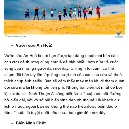
Vườn cừu An Hoà:
Vườn cừu An Hoà là nơi bạn được tạo dáng thoải mái bên các
chú cừu dễ thương cũng như là để biết nhiều hơn nữa về cuộc
sống của những người dân nơi đây. Chỉ nghĩ tới cảnh có thể
chạm đôi bàn tay lên lớp lông mượt mà của các chú cừu và thoả
thích chụp ảnh selfie. Bạn sẽ cảm thấy may mắn khi đi tham quan
đồi cừu mà lại không tốn tiền phí. Những bãi biển tốt nhất để bơi
lội khi du lịch Ninh Thuận Ai cũng biết Ninh Thuận có một đường
bờ biển dài, với vô số bãi biển xinh đẹp nhưng nếu là khách du
lịch ở nước ngoài bạn sẽ không thể nào hiểu được biển đâu ở
Ninh Thuận là tuyệt nhất nếu chưa bao giờ đến nơi đây.
Biển Ninh Chữ: