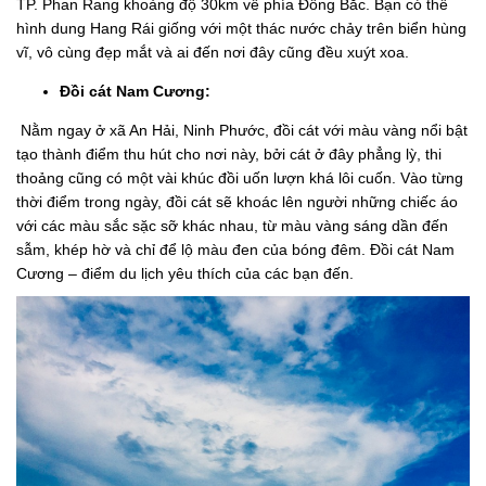
TP. Phan Rang khoảng độ 30km về phía Đông Bắc. Bạn có thể
hình dung Hang Rái giống với một thác nước chảy trên biển hùng
vĩ, vô cùng đẹp mắt và ai đến nơi đây cũng đều xuýt xoa.
Đồi cát Nam Cương:
Nằm ngay ở xã An Hải, Ninh Phước, đồi cát với màu vàng nổi bật
tạo thành điểm thu hút cho nơi này, bởi cát ở đây phẳng lỳ, thi
thoảng cũng có một vài khúc đồi uốn lượn khá lôi cuốn. Vào từng
thời điểm trong ngày, đồi cát sẽ khoác lên người những chiếc áo
với các màu sắc sặc sỡ khác nhau, từ màu vàng sáng dần đến
sẫm, khép hờ và chỉ để lộ màu đen của bóng đêm. Đồi cát Nam
Cương – điểm du lịch yêu thích của các bạn đến.