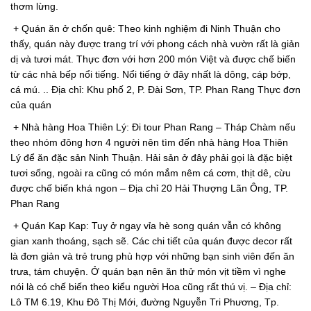
thơm lừng.
+ Quán ăn ở chốn quê: Theo kinh nghiệm đi Ninh Thuận cho
thấy, quán này được trang trí với phong cách nhà vườn rất là giản
dị và tươi mát. Thực đơn với hơn 200 món Việt và được chế biến
từ các nhà bếp nổi tiếng. Nổi tiếng ở đây nhất là dông, cáp bớp,
cá mú. .. Địa chỉ: Khu phố 2, P. Đài Sơn, TP. Phan Rang Thực đơn
của quán
+ Nhà hàng Hoa Thiên Lý: Đi tour Phan Rang – Tháp Chàm nếu
theo nhóm đông hơn 4 người nên tìm đến nhà hàng Hoa Thiên
Lý để ăn đặc sản Ninh Thuận. Hải sản ở đây phải gọi là đặc biệt
tươi sống, ngoài ra cũng có món mắm nêm cá cơm, thịt dê, cừu
được chế biến khá ngon – Địa chỉ 20 Hải Thượng Lãn Ông, TP.
Phan Rang
+ Quán Kap Kap: Tuy ở ngay vỉa hè song quán vẫn có không
gian xanh thoáng, sạch sẽ. Các chi tiết của quán được decor rất
là đơn giản và trẻ trung phù hợp với những bạn sinh viên đến ăn
trưa, tám chuyện. Ở quán bạn nên ăn thử món vịt tiềm vì nghe
nói là có chế biến theo kiểu người Hoa cũng rất thú vị. – Địa chỉ:
Lô TM 6.19, Khu Đô Thị Mới, đường Nguyễn Tri Phương, Tp.