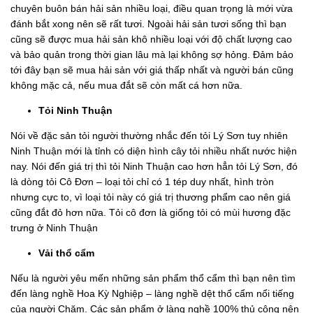
chuyên buôn bán hải sản nhiều loại, điều quan trọng là mới vừa
đánh bắt xong nên sẽ rất tươi. Ngoài hải sản tươi sống thì bạn
cũng sẽ được mua hải sản khô nhiều loại với độ chất lượng cao
và bảo quản trong thời gian lâu mà lại không sợ hỏng. Đảm bảo
tới đây bạn sẽ mua hải sản với giá thấp nhất và người bán cũng
không mặc cả, nếu mua đắt sẽ còn mất cá hơn nữa.
Tỏi Ninh Thuận
Nói về đặc sản tỏi người thường nhắc đến tỏi Lý Sơn tuy nhiên
Ninh Thuận mới là tỉnh có diện hình cây tỏi nhiều nhất nước hiện
nay. Nói đến giá trị thì tỏi Ninh Thuận cao hơn hẳn tỏi Lý Sơn, đó
là dòng tỏi Cô Đơn – loại tỏi chỉ có 1 tép duy nhất, hình tròn
nhưng cực to, vì loại tỏi này có giá trị thương phẩm cao nên giá
cũng đắt đỏ hơn nữa. Tỏi cô đơn là giống tỏi có mùi hương đặc
trưng ở Ninh Thuận
Vải thổ cẩm
Nếu là người yêu mến những sản phẩm thổ cẩm thì bạn nên tìm
đến làng nghề Hoa Kỳ Nghiệp – làng nghề dệt thổ cẩm nổi tiếng
của người Chăm. Các sản phẩm ở làng nghề 100% thủ công nên