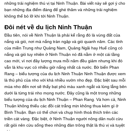
những trải nghiệm thú vị tại Ninh Thuận. Bài viết này sẽ gợi ý cho
bạn những địa điểm đáng để ghé thăm và những trải nghiệm
không thể bỏ lỡ khi tới Ninh Thuận.
Đôi nét về du lịch Ninh Thuận
Đầu tiên, nói về Ninh Thuận là phải kể rằng đó là vùng đất của
nắng và gió, nơi mà nắng tràn ngập và gió quanh năm. Các tỉnh
của miền Trung như Quảng Nam, Quảng Ngãi hay Huế cũng có
nắng và gió tuy nhiên ở Ninh Thuận nó đã nằm ở một cái tầng
cao mới, vì nơi đây lượng mưa mỗi năm đều giảm nhưng khi đó
vẫn là khu vực có nhiều giờ nắng nhất cả nước. Bờ biển Phan
Rang – biểu tượng của du lịch Ninh Thuận Ninh Thuận được xem
là thủ phủ của nho với khá nhiều vườn nho đẹp. Đặc biệt sau mỗi
mùa nho đến nơi sẽ thấy bạt phủ màu xanh ngắt và lủng lẳng bên
dưới là từng trái nho mọng nước. Đây cũng là một trong những
biểu tượng của du lịch Ninh Thuận – Phan Rang. Và hơn cả, Ninh
Thuận không thiếu các đồi cát trắng mịn không thua kém gì ở
Bình Thuận. Bạn có thể chơi và chụp hình thoả thích trên các
triền cát vàng. Đặc biệt, ở Ninh Thuận người nông dân nuôi cừu
rất giỏi nên cừu sống theo những đàn trông thật là thú vị và tuyệt