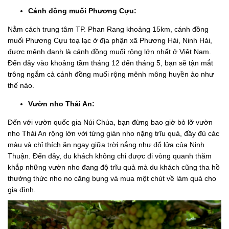
Cánh đồng muối Phương Cựu:
Nằm cách trung tâm TP. Phan Rang khoảng 15km, cánh đồng
muối Phương Cựu toạ lạc ở địa phận xã Phương Hải, Ninh Hải,
được mệnh danh là cánh đồng muối rộng lớn nhất ở Việt Nam.
Đến đây vào khoảng tầm tháng 12 đến tháng 5, bạn sẽ tận mắt
trông ngắm cả cánh đồng muối rộng mênh mông huyền ảo như
thế nào.
Vườn nho Thái An:
Đến với vườn quốc gia Núi Chúa, bạn đừng bao giờ bỏ lỡ vườn
nho Thái An rộng lớn với từng giàn nho nặng trĩu quả, đầy đủ các
màu và chỉ thích ăn ngay giữa trời nắng như đổ lửa của Ninh
Thuận. Đến đây, du khách không chỉ được đi vòng quanh thăm
khắp những vườn nho đang độ trĩu quả mà du khách cũng tha hồ
thưởng thức nho no căng bụng và mua một chút về làm quà cho
gia đình.