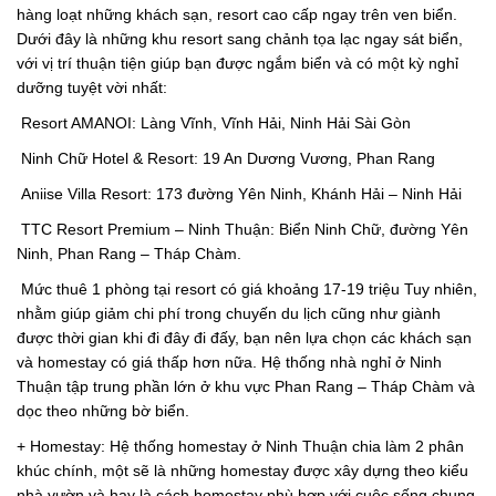
hàng loạt những khách sạn, resort cao cấp ngay trên ven biển.
Dưới đây là những khu resort sang chảnh tọa lạc ngay sát biển,
với vị trí thuận tiện giúp bạn được ngắm biển và có một kỳ nghỉ
dưỡng tuyệt vời nhất:
Resort AMANOI: Làng Vĩnh, Vĩnh Hải, Ninh Hải Sài Gòn
Ninh Chữ Hotel & Resort: 19 An Dương Vương, Phan Rang
Aniise Villa Resort: 173 đường Yên Ninh, Khánh Hải – Ninh Hải
TTC Resort Premium – Ninh Thuận: Biển Ninh Chữ, đường Yên
Ninh, Phan Rang – Tháp Chàm.
Mức thuê 1 phòng tại resort có giá khoảng 17-19 triệu Tuy nhiên,
nhằm giúp giảm chi phí trong chuyến du lịch cũng như giành
được thời gian khi đi đây đi đấy, bạn nên lựa chọn các khách sạn
và homestay có giá thấp hơn nữa. Hệ thống nhà nghỉ ở Ninh
Thuận tập trung phần lớn ở khu vực Phan Rang – Tháp Chàm và
dọc theo những bờ biển.
+ Homestay: Hệ thống homestay ở Ninh Thuận chia làm 2 phân
khúc chính, một sẽ là những homestay được xây dựng theo kiểu
nhà vườn và hay là cách homestay phù hợp với cuộc sống chung.