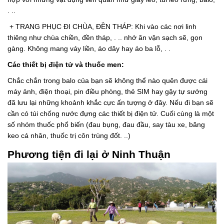
. ..
+ TRANG PHỤC ĐI CHÙA, ĐỀN THÁP: Khi vào các nơi linh
thiêng như chùa chiền, đền tháp, . .. nhớ ăn vận sạch sẽ, gọn
gàng. Không mang váy liền, áo dây hay áo ba lỗ, . .
Các thiết bị điện tử và thuốc men:
Chắc chắn trong balo của bạn sẽ không thể nào quên được cái
máy ảnh, điện thoại, pin điều phòng, thẻ SIM hay gậy tự sướng
đã lưu lại những khoảnh khắc cực ấn tượng ở đây. Nếu đi bạn sẽ
cần có túi chống nước đựng các thiết bị điện tử. Cuối cùng là một
số nhóm thuốc phổ biến (đau bụng, đau đầu, say tàu xe, băng
keo cá nhân, thuốc trị côn trùng đốt. ..)
Phương tiện đi lại ở Ninh Thuận