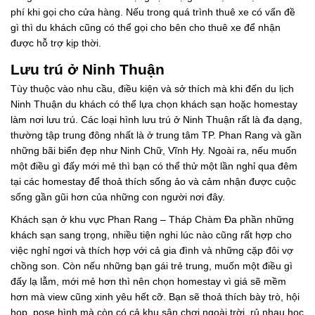
phí khi gọi cho cửa hàng. Nếu trong quá trình thuê xe có vấn đề
gì thì du khách cũng có thể gọi cho bên cho thuê xe để nhận
được hỗ trợ kịp thời.
Lưu trú ở Ninh Thuận
Tùy thuộc vào nhu cầu, điều kiện và sở thích mà khi đến du lịch
Ninh Thuận du khách có thể lựa chọn khách sạn hoặc homestay
làm nơi lưu trú. Các loại hình lưu trú ở Ninh Thuận rất là đa dạng,
thường tập trung đông nhất là ở trung tâm TP. Phan Rang và gần
những bãi biển đẹp như Ninh Chữ, Vĩnh Hy. Ngoài ra, nếu muốn
một điều gì đấy mới mẻ thì bạn có thể thử một lần nghỉ qua đêm
tại các homestay để thoả thích sống ảo và cảm nhận được cuộc
sống gần gũi hơn của những con người nơi đây.
Khách sạn ở khu vực Phan Rang – Tháp Chàm Đa phần những
khách sạn sang trọng, nhiều tiện nghi lúc nào cũng rất hợp cho
việc nghỉ ngơi và thích hợp với cả gia đình và những cặp đôi vợ
chồng son. Còn nếu những bạn gái trẻ trung, muốn một điều gì
đấy lạ lẫm, mới mẻ hơn thì nên chọn homestay vì giá sẽ mềm
hơn mà view cũng xinh yêu hết cỡ. Bạn sẽ thoả thích bày trò, hội
họp, pose hình mà còn có cả khu sân chơi ngoài trời, rủ nhau học