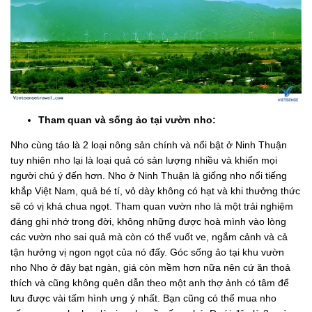
Tham quan và sống ảo tại vườn nho:
Nho cùng táo là 2 loại nông sản chính và nổi bật ở Ninh Thuận
tuy nhiên nho lại là loại quả có sản lượng nhiều và khiến mọi
người chú ý đến hơn. Nho ở Ninh Thuận là giống nho nổi tiếng
khắp Việt Nam, quả bé tí, vỏ dày không có hạt và khi thưởng thức
sẽ có vị khá chua ngọt. Tham quan vườn nho là một trải nghiệm
đáng ghi nhớ trong đời, không những được hoà mình vào lòng
các vườn nho sai quả mà còn có thể vuốt ve, ngắm cảnh và cả
tận hưởng vị ngon ngọt của nó đấy. Góc sống ảo tại khu vườn
nho Nho ở đây bạt ngàn, giá còn mềm hơn nữa nên cứ ăn thoả
thích và cũng không quên dẫn theo một anh thợ ảnh có tâm để
lưu được vài tấm hình ưng ý nhất. Bạn cũng có thể mua nho