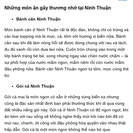
Những món ăn gây thương nhớ tại Ninh Thuận
Bánh căn Ninh Thuận
Món bánh căn ở Ninh Thuận rất là độc đáo, không chỉ có trứng và
các loại topping mà là mực, cá, tôm với hương vị biển nữa. Bánh
căn sau khi đã làm nóng hổi sẽ được dùng chung với rau xà lách,
đu đủ xanh rồi còn dưa leo nữa. Cuộn tròn chúng vào trong một
lớp bánh tráng bé bé, xong nhúng ngay vào chén nước chấm – là
sự phối hợp của nước mắm ngon, mắm nêm rồi còn nước mắm
đậu phộng nữa. Bánh căn Ninh Thuận ngon từ tôm, mực cùng thịt
bò
Gỏi cá Ninh Thuận
Gỏi cá mai là món ngon có sẵn ở những vùng biển xa nhưng
cũng là đặc sản nhất định bạn phải thưởng thức khi đi qua vùng
đất nhiều nắng gió này. Gỏi cá ở Ninh Thuận có độ ngon ngọt, khi
ăn kèm với rau sống sẽ không nghe thấy mùi hôi nào bởi đã có
mùi rau, chanh, ớt cộng với đậu phộng hòa quyện vào nhau thật
hấp dẫn. Gỏi cá là một món ngon không thể nào bỏ qua.