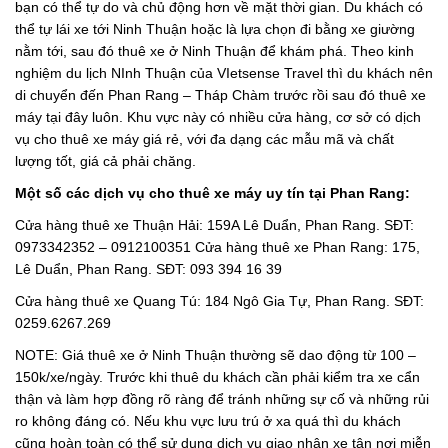
bạn có thể tự do và chủ động hơn về mặt thời gian. Du khách có
thể tự lái xe tới Ninh Thuận hoặc là lựa chọn đi bằng xe giường
nằm tới, sau đó thuê xe ở Ninh Thuận để khám phá. Theo kinh
nghiệm du lịch NInh Thuận của VIetsense Travel thì du khách nên
di chuyển đến Phan Rang – Tháp Chàm trước rồi sau đó thuê xe
máy tại đây luôn. Khu vực này có nhiều cửa hàng, cơ sở có dịch
vụ cho thuê xe máy giá rẻ, với đa dạng các mẫu mã và chất
lượng tốt, giá cả phải chăng.
Một số các dịch vụ cho thuê xe máy uy tín tại Phan Rang:
Cửa hàng thuê xe Thuận Hải: 159A Lê Duẩn, Phan Rang. SĐT:
0973342352 – 0912100351 Cửa hàng thuê xe Phan Rang: 175,
Lê Duẩn, Phan Rang. SĐT: 093 394 16 39
Cửa hàng thuê xe Quang Tú: 184 Ngô Gia Tự, Phan Rang. SĐT:
0259.6267.269
NOTE: Giá thuê xe ở Ninh Thuận thường sẽ dao động từ 100 –
150k/xe/ngày. Trước khi thuê du khách cần phải kiểm tra xe cẩn
thận và làm hợp đồng rõ ràng để tránh những sự cố và những rủi
ro không đáng có. Nếu khu vực lưu trú ở xa quá thì du khách
cũng hoàn toàn có thể sử dụng dịch vụ giao nhận xe tận nơi miễn