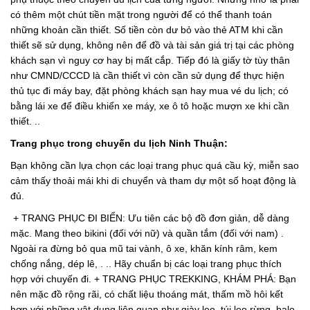
có thêm một chút tiền mặt trong người để có thể thanh toán
những khoản cần thiết. Số tiền còn dư bỏ vào thẻ ATM khi cần
thiết sẽ sử dụng, không nên để đồ và tài sản giá trị tại các phòng
khách sạn vì nguy cơ hay bị mất cắp. Tiếp đó là giấy tờ tùy thân
như CMND/CCCD là cần thiết vì còn cần sử dụng để thực hiện
thủ tục đi máy bay, đặt phòng khách sạn hay mua vé du lịch; có
bằng lái xe để điều khiển xe máy, xe ô tô hoặc mượn xe khi cần
thiết. ..
Trang phục trong chuyến du lịch Ninh Thuận:
Bạn không cần lựa chọn các loại trang phục quá cầu kỳ, miễn sao
cảm thấy thoải mái khi di chuyển và tham dự một số hoạt động là
đủ.
+ TRANG PHỤC ĐI BIỂN: Ưu tiên các bộ đồ đơn giản, dễ dàng
mặc. Mang theo bikini (đối với nữ) và quần tắm (đối với nam) .
Ngoài ra đừng bỏ qua mũ tai vành, ô xe, khăn kính râm, kem
chống nắng, dép lê, . .. Hãy chuẩn bị các loại trang phục thích
hợp với chuyến đi. + TRANG PHỤC TREKKING, KHÁM PHÁ: Bạn
nên mặc đồ rộng rãi, có chất liệu thoáng mát, thấm mồ hôi kết
hợp với những vật dụng liên quan như giày leo, túi leo rừng, balo,