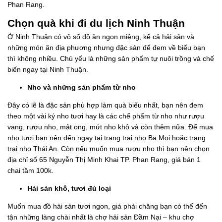
Phan Rang.
Chọn quà khi đi du lịch Ninh Thuận
Ở Ninh Thuận có vô số đồ ăn ngon miệng, kể cả hải sản và
những món ăn địa phương nhưng đặc sản để đem về biếu bạn
thì không nhiều. Chủ yếu là những sản phẩm tự nuôi trồng và chế
biến ngay tại Ninh Thuận.
Nho và những sản phẩm từ nho
Đây có lẽ là đặc sản phù hợp làm quà biếu nhất, bạn nên đem
theo một vài ký nho tươi hay là các chế phẩm từ nho như rượu
vang, rượu nho, mật ong, mứt nho khô và còn thêm nữa. Để mua
nho tươi bạn nên đến ngay tại trang trại nho Ba Mọi hoặc trang
trại nho Thái An. Còn nếu muốn mua rượu nho thì bạn nên chọn
địa chỉ số 65 Nguyễn Thị Minh Khai TP. Phan Rang, giá bán 1
chai tầm 100k.
Hải sản khô, tươi đủ loại
Muốn mua đồ hải sản tươi ngon, giá phải chăng bạn có thể đến
tận những làng chài nhất là chợ hải sản Đầm Nại – khu chợ