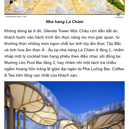
Nhà hàng Lá Chàm
Không dừng lại ở đó, Glenda Tower Mộc Châu còn dẫn dắt du
khách bước vào hành trình ẩm thực nâng niu mọi giác quan, từ
thưởng thức những món ngon chắt lọc tinh túy ẩm thực Tây Bắc
và tinh hoa ẩm thực Á - Âu tại nhà hàng Lá Chàm ở tầng 1, nhấm
nháp một ly cocktail hảo hạng phiêu theo điệu nhạc sôi động tại
Mường Lèo Pool Bar tầng 2, hay nhâm nhi một tách trà chiều
ngắm hoàng hôn tráng lệ giữa đại ngàn từ Pha Luông Bar, Coffee
& Tea trên tầng cao nhất của khách sạn.