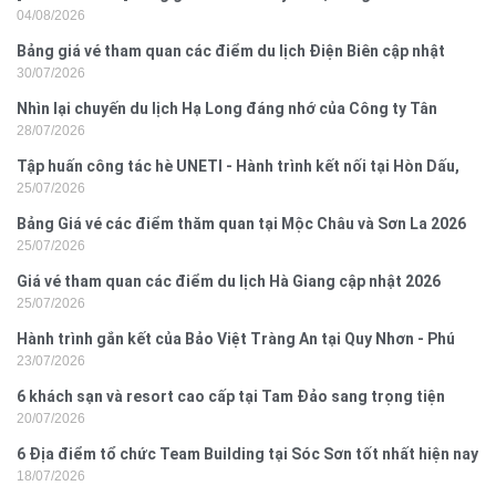
04/08/2026
Bảng giá vé tham quan các điểm du lịch Điện Biên cập nhật
30/07/2026
2026
Nhìn lại chuyến du lịch Hạ Long đáng nhớ của Công ty Tân
28/07/2026
Hưng 2026
Tập huấn công tác hè UNETI - Hành trình kết nối tại Hòn Dấu,
25/07/2026
Đồ Sơn
Bảng Giá vé các điểm thăm quan tại Mộc Châu và Sơn La 2026
25/07/2026
Giá vé tham quan các điểm du lịch Hà Giang cập nhật 2026
25/07/2026
Hành trình gắn kết của Bảo Việt Tràng An tại Quy Nhơn - Phú
23/07/2026
Yên
6 khách sạn và resort cao cấp tại Tam Đảo sang trọng tiện
20/07/2026
nghi
6 Địa điểm tổ chức Team Building tại Sóc Sơn tốt nhất hiện nay
18/07/2026