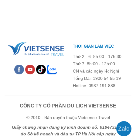
chỉ là dịp nâng cao kỹ năng và chia sẻ kinh nghiệm công tác,
chương trình còn mang đến những hoạt động giao lưu sôi nổi,
góp phần gắn kết tập thể và lưu giữ nhiều kỷ niệm đáng nhớ.
THỜI GIAN LÀM VIỆC
Thứ 2 - 6: 8h:00 - 17h:30
Thứ 7: 8h:00 - 12h:00
CN và các ngày lễ: Nghỉ
Tổng Đài: 1900 54 55 19
Hotline: 0937 191 888
CÔNG TY CỔ PHẦN DU LỊCH VIETSENSE
© 2010 - Bản quyền thuộc Vietsense Travel
Giấy chứng nhận đăng ký kinh doanh số: 0104731205
do Sở kế hoạch và đầu tư TP Hà Nội cấp ngày