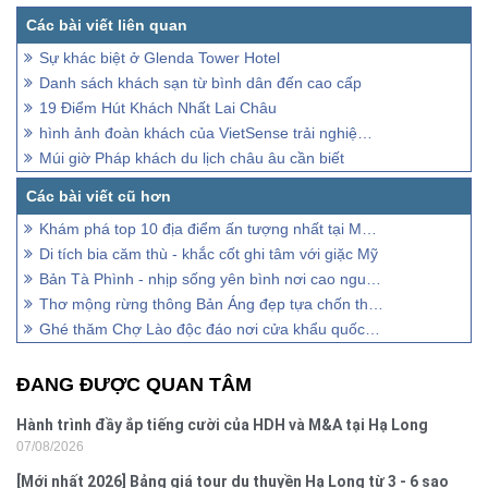
Sự khác biệt ở Glenda Tower Hotel
Danh sách khách sạn từ bình dân đến cao cấp
19 Điểm Hút Khách Nhất Lai Châu
hình ảnh đoàn khách của VietSense trải nghiệm Mộc Châu - Tà Xùa
Múi giờ Pháp khách du lịch châu âu cần biết
Khám phá top 10 địa điểm ấn tượng nhất tại Mộc Châu
Di tích bia căm thù - khắc cốt ghi tâm với giặc Mỹ
Bản Tà Phình - nhịp sống yên bình nơi cao nguyên Mộc Châu
Thơ mộng rừng thông Bản Áng đẹp tựa chốn thần tiên
Ghé thăm Chợ Lào độc đáo nơi cửa khẩu quốc tế Lóng Sập
ĐANG ĐƯỢC QUAN TÂM
Hành trình đầy ắp tiếng cười của HDH và M&A tại Hạ Long
07/08/2026
[Mới nhất 2026] Bảng giá tour du thuyền Hạ Long từ 3 - 6 sao