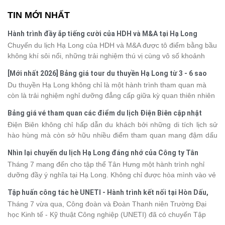
TIN MỚI NHẤT
Hành trình đầy ắp tiếng cười của HDH và M&A tại Hạ Long
Chuyến du lịch Hạ Long của HDH và M&A được tô điểm bằng bầu
không khí sôi nổi, những trải nghiệm thú vị cùng vô số khoảnh
khắc đáng nhớ. Từ vẻ đẹp của kỳ quan thiên nhiên đến những
[Mới nhất 2026] Bảng giá tour du thuyền Hạ Long từ 3 - 6 sao
phút giây đồng hành bên nhau, tất cả đã tạo nên một chuyến đi
Du thuyền Hạ Long không chỉ là một hành trình tham quan mà
tràn đầy cảm xúc và dấu ấn khó quên.
còn là trải nghiệm nghỉ dưỡng đẳng cấp giữa kỳ quan thiên nhiên
thế giới. Tuy nhiên, mỗi hạng du thuyền sẽ có mức giá và dịch vụ
Bảng giá vé tham quan các điểm du lịch Điện Biên cập nhật
khác nhau, khiến nhiều du khách băn khoăn khi lựa chọn. Bài viết
2026
Điện Biên không chỉ hấp dẫn du khách bởi những di tích lịch sử
dưới đây sẽ cập nhật bảng giá tour du thuyền Hạ Long mới nhất
hào hùng mà còn sở hữu nhiều điểm tham quan mang đậm dấu
2026 từ 3 - 6 sao, giúp bạn dễ dàng so sánh và tìm được hành
ấn văn hóa và thiên nhiên Tây Bắc. Nếu đang lên kế hoạch khám
trình phù hợp với nhu cầu cũng như ngân sách.
Nhìn lại chuyến du lịch Hạ Long đáng nhớ của Công ty Tân
phá vùng đất này, việc cập nhật trước giá vé sẽ giúp bạn chủ
Hưng 2026
Tháng 7 mang đến cho tập thể Tân Hưng một hành trình nghỉ
động hơn trong lịch trình và chi phí. Cùng Vietsense Travel tham
dưỡng đầy ý nghĩa tại Hạ Long. Không chỉ được hòa mình vào vẻ
khảo bảng giá vé tham quan các điểm
du lịch Điện Biên
mới nhất
đẹp của di sản thiên nhiên thế giới, các thành viên còn có dịp gắn
năm 2026 ngay dưới đây.
Tập huấn công tác hè UNETI - Hành trình kết nối tại Hòn Dấu,
kết, sẻ chia và lưu giữ nhiều khoảnh khắc đáng nhớ. Hãy cùng
Đồ Sơn
Tháng 7 vừa qua, Công đoàn và Đoàn Thanh niên Trường Đại
nhìn lại chuyến đi ngập tràn niềm vui và những trải nghiệm khó
học Kinh tế - Kỹ thuật Công nghiệp (UNETI) đã có chuyến Tập
quên.
huấn công tác hè 2026 đầy ý nghĩa tại Hòn Dấu - Đồ Sơn. Không