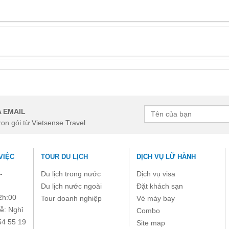
 EMAIL
rọn gói từ Vietsense Travel
VIỆC
TOUR DU LỊCH
DỊCH VỤ LỮ HÀNH
-
Du lịch trong nước
Dịch vụ visa
Du lịch nước ngoài
Đặt khách sạn
2h:00
Tour doanh nghiệp
Vé máy bay
ễ: Nghỉ
Combo
54 55 19
Site map