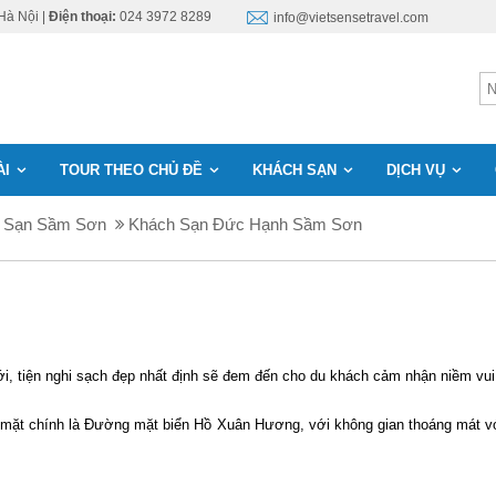
Hà Nội |
Điện thoại:
024 3972 8289
info@vietsensetravel.com
ÀI
TOUR THEO CHỦ ĐỀ
KHÁCH SẠN
DỊCH VỤ
 Sạn Sầm Sơn
Khách Sạn Đức Hạnh Sầm Sơn
tiện nghi sạch đẹp nhất định sẽ đem đến cho du khách cảm nhận niềm vui 
ột mặt chính là Đường mặt biển Hồ Xuân Hương, với không gian thoáng mát v