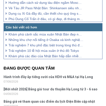
Hướng dẫn cách sử dụng tàu điện ngầm Moscow từ A-Z
Vé Tàu JR Pass Nhật Bản: Shinkansen siêu nhanh, tiết kiệm
Dụng cụ Xì Gà đầy đủ, cần thiết cho quý ông sành điệu
Phù Dung Cổ Trấn ở đâu, có gì đẹp, đi tháng mấy?
Khám phá cảnh sắc mùa xuân Nhật Bản đẹp như trong mơ
Những khu chợ nổi tiếng ở Osaka và kinh nghiệm mua sắm
Trải nghiệm 7 khu phố đặc biệt trong lòng thủ đô Tokyo
Trải nghiệm 10 lễ hội mùa xuân ở thủ đô Tokyo
Khám phá các đảo của Nhật Bản hấp dẫn nhiều du khách nhất
ĐANG ĐƯỢC QUAN TÂM
Hành trình đầy ắp tiếng cười của HDH và M&A tại Hạ Long
07/08/2026
[Mới nhất 2026] Bảng giá tour du thuyền Hạ Long từ 3 - 6 sao
04/08/2026
Bảng giá vé tham quan các điểm du lịch Điện Biên cập nhật