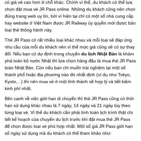
có giá vẻ cao hơn ở chỗ khác. Chính vì thế, du khách có thể lựa
chọn đặt mua vé JR Pass online. Những du khách cũng nên chọn
đúng trang web uy tín, bởi vì hiện tại chỉ có một số nhà cung cấp
hay website ở Việt Nam được JR Railway ủy quyền mới được bán
loại thẻ thông hành này.
Thẻ JR Pass có rất nhiều loại khác nhau và mỗi loại sẽ đáp ứng
nhu cầu của mỗi du khách nên vì thế mức giá cũng sẽ có sự thay
đổi. Nếu bạn có dự định trong chuyến
du lịch Nhật Bản
là khám
phá toàn bộ nước Nhật thì lựa chọn hàng đầu là mua thẻ JR Pass
toàn Nhật Bản. Còn nếu bạn chỉ muốn trải nghiệm tại một số
thành phố hoặc địa phương nào đó nhất định (ví dụ như Tokyo,
Kyoto,...) thì nên mua vé ở một tỉnh thành sẽ hợp lý và tiết kiệm
kinh phí nhất.
Bên cạnh về việc giới hạn di chuyển thì thẻ JR Pass cũng có thời
hạn sử dụng khác nhau là 7 ngày, 14 ngày và 21 ngày tùy theo
từng loại vé. Vì thế du khách cần phải tính toán lịch trình thật chi
tiết kế hoạch của chuyến du lịch trước khi đặt mua thẻ JR Pass
để chọn được loại vé phù hợp nhất. Một số giá JR Pass giới hạn
số ngày sử dụng mà du khách có thể tham khảo như: