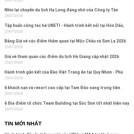
30/07/2026
2026
Nhìn lại chuyến du lịch Hạ Long đáng nhớ của Công ty Tân
28/07/2026
Hưng 2026
Tập huấn công tác hè UNETI - Hành trình kết nối tại Hòn Dấu,
25/07/2026
Đồ Sơn
Bảng Giá vé các điểm thăm quan tại Mộc Châu và Sơn La 2026
25/07/2026
Giá vé tham quan các điểm du lịch Hà Giang cập nhật 2026
25/07/2026
Hành trình gắn kết của Bảo Việt Tràng An tại Quy Nhơn - Phú
23/07/2026
Yên
6 khách sạn và resort cao cấp tại Tam Đảo sang trọng tiện
20/07/2026
nghi
6 Địa điểm tổ chức Team Building tại Sóc Sơn tốt nhất hiện nay
18/07/2026
TIN MỚI NHẤT