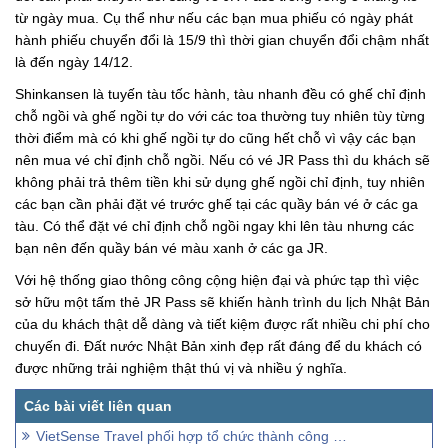
từ ngày mua. Cụ thể như nếu các bạn mua phiếu có ngày phát
hành phiếu chuyển đổi là 15/9 thì thời gian chuyển đổi chậm nhất
là đến ngày 14/12.
Shinkansen là tuyến tàu tốc hành, tàu nhanh đều có ghế chỉ định
chỗ ngồi và ghế ngồi tự do với các toa thường tuy nhiên tùy từng
thời điểm mà có khi ghế ngồi tự do cũng hết chỗ vì vậy các bạn
nên mua vé chỉ định chỗ ngồi. Nếu có vé JR Pass thì du khách sẽ
không phải trả thêm tiền khi sử dụng ghế ngồi chỉ định, tuy nhiên
các bạn cần phải đặt vé trước ghế tại các quầy bán vé ở các ga
tàu. Có thể đặt vé chỉ định chỗ ngồi ngay khi lên tàu nhưng các
bạn nên đến quầy bán vé màu xanh ở các ga JR.
Với hệ thống giao thông công cộng hiện đại và phức tạp thì việc
sở hữu một tấm thẻ JR Pass sẽ khiến hành trình du lịch Nhật Bản
của du khách thật dễ dàng và tiết kiệm được rất nhiều chi phí cho
chuyến đi. Đất nước Nhật Bản xinh đẹp rất đáng để du khách có
được những trải nghiệm thật thú vị và nhiều ý nghĩa.
VietSense Travel phối hợp tổ chức thành công Hội nghị của Bộ Y tế về Đẩy mạnh triển khai bệnh án điện tử, hướng tới bệnh viện không sử dụng bệnh án giấy và không sử dụng tiền mặt thanh to