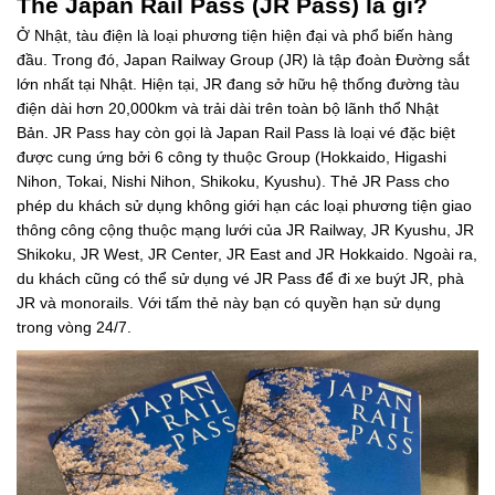
Thẻ Japan Rail Pass (JR Pass) là gì?
Ở Nhật, tàu điện là loại phương tiện hiện đại và phổ biến hàng
đầu. Trong đó, Japan Railway Group (JR) là tập đoàn Đường sắt
lớn nhất tại Nhật. Hiện tại, JR đang sở hữu hệ thống đường tàu
điện dài hơn 20,000km và trải dài trên toàn bộ lãnh thổ Nhật
Bản. JR Pass hay còn gọi là Japan Rail Pass là loại vé đặc biệt
được cung ứng bởi 6 công ty thuộc Group (Hokkaido, Higashi
Nihon, Tokai, Nishi Nihon, Shikoku, Kyushu). Thẻ JR Pass cho
phép du khách sử dụng không giới hạn các loại phương tiện giao
thông công cộng thuộc mạng lưới của JR Railway, JR Kyushu, JR
Shikoku, JR West, JR Center, JR East and JR Hokkaido. Ngoài ra,
du khách cũng có thể sử dụng vé JR Pass để đi xe buýt JR, phà
JR và monorails. Với tấm thẻ này bạn có quyền hạn sử dụng
trong vòng 24/7.