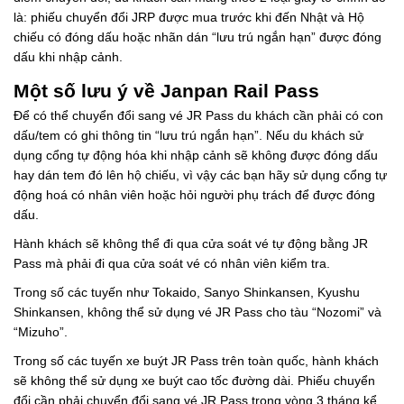
là: phiếu chuyển đổi JRP được mua trước khi đến Nhật và Hộ
chiếu có đóng dấu hoặc nhãn dán “lưu trú ngắn hạn” được đóng
dấu khi nhập cảnh.
Một số lưu ý về Janpan Rail Pass
Để có thể chuyển đổi sang vé JR Pass du khách cần phải có con
dấu/tem có ghi thông tin “lưu trú ngắn hạn”. Nếu du khách sử
dụng cổng tự động hóa khi nhập cảnh sẽ không được đóng dấu
hay dán tem đó lên hộ chiếu, vì vậy các bạn hãy sử dụng cổng tự
động hoá có nhân viên hoặc hỏi người phụ trách để được đóng
dấu.
Hành khách sẽ không thể đi qua cửa soát vé tự động bằng JR
Pass mà phải đi qua cửa soát vé có nhân viên kiểm tra.
Trong số các tuyến như Tokaido, Sanyo Shinkansen, Kyushu
Shinkansen, không thể sử dụng vé JR Pass cho tàu “Nozomi” và
“Mizuho”.
Trong số các tuyến xe buýt JR Pass trên toàn quốc, hành khách
sẽ không thể sử dụng xe buýt cao tốc đường dài. Phiếu chuyển
đổi cần phải chuyển đổi sang vé JR Pass trong vòng 3 tháng kể