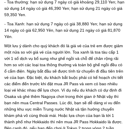
- Toa thường: hạn sử dụng 7 ngày có giá khoảng 29,110 Yen; hạn
sử dụng 14 ngày có giá 46,390 Yen; hạn sử dụng 21 ngày có giá
59,350 Yen.
- Toa Xanh: hạn sử dụng 7 ngày có giá 38,880 Yen; hạn sử dụng
14 ngày có giá 62,950 Yên, hạn sử dụng 21 ngày có giá 81,870
Yên.
Một lưu ý dành cho quý khách đó là giá vé của trẻ em được giảm
một nửa so với giá vé của người lớn. Toa xanh là toa tàu cấp 1
với 1 số dịch vụ bổ sung như ghế ngồi và chỗ để chân rộng rãi
hơn so với các loại toa thông thường và toàn bộ ghế ngồi đều có
ổ cắm điện. Ngày bắt đầu sẽ được tính từ chuyến đi đầu tiên trên
vé của bạn. Đặc biệt, du khách bắt buộc phải có kế hoạch chi tiết
các điểm đến trước khi đặt mua JR Pass và xem có bao nhiêu
loại vé khác nhau để lựa chọn. Ví dụ nếu du khách có dự định đi
Osaka và ghé thêm Nagoya chơi trong thời gian ở Nhật vậy thì
bạn nên mua Central Passes. Lúc đó, bạn sẽ dễ dàng vi vu đến
những khu vực miền Trung nước Nhật và tận hưởng chuyến
khám phá vô cùng thoải mái. Hoặc lựa chọn của bạn là tới 1
thành phố như Hokkaido thì nên mua JR Pass Hokkaido là được.
Bên cạnh đó, nếu bạn đến chơi ở Tokyo 2 trong vòng 2 tuần