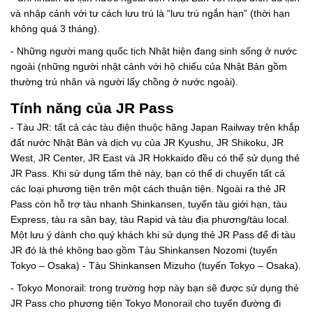
và nhập cảnh với tư cách lưu trú là “lưu trú ngắn hạn” (thời hạn
không quá 3 tháng).
- Những người mang quốc tịch Nhật hiện đang sinh sống ở nước
ngoài (những người nhật cảnh với hộ chiếu của Nhật Bản gồm
thường trú nhân và người lấy chồng ở nước ngoài).
Tính năng của JR Pass
- Tàu JR: tất cả các tàu điện thuộc hãng Japan Railway trên khắp
đất nước Nhật Bản và dịch vụ của JR Kyushu, JR Shikoku, JR
West, JR Center, JR East và JR Hokkaido đều có thể sử dụng thẻ
JR Pass. Khi sử dụng tấm thẻ này, bạn có thể di chuyển tất cả
các loại phương tiện trên một cách thuận tiện. Ngoài ra thẻ JR
Pass còn hỗ trợ tàu nhanh Shinkansen, tuyến tàu giới hạn, tàu
Express, tàu ra sân bay, tàu Rapid và tàu địa phương/tàu local.
Một lưu ý dành cho quý khách khi sử dụng thẻ JR Pass để đi tàu
JR đó là thẻ không bao gồm Tàu Shinkansen Nozomi (tuyến
Tokyo – Osaka) - Tàu Shinkansen Mizuho (tuyến Tokyo – Osaka).
- Tokyo Monorail: trong trường hợp này bạn sẽ được sử dụng thẻ
JR Pass cho phương tiện Tokyo Monorail cho tuyến đường đi