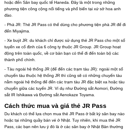
hoặc đến Sân bay quốc tế Haneda. Đây là một trong những
phương tiện công cộng nổi tiếng và phổ biến tại xứ sở hoa anh
đào.
- Phà JR: Thẻ JR Pass có thể dùng cho phương tiện phà JR để đi
đến Miyajima.
- Xe buýt JR: du khách chỉ được sử dụng thẻ JR Pass cho một số
tuyến xe cố định của 6 công ty thuộc JR Group. JR Group hoạt
động trên toàn quốc, về cơ bản bạn có thể đi đến toàn bộ các
thành phố chính.
- Tàu ngoài hệ thống JR (để đến các trạm tàu JR): ngoài một số
chuyến tàu thuộc hệ thống JR thì cũng sẽ có những chuyến tàu
nằm ngoài hệ thống để đến các trạm tàu JR đặc biệt xa hoặc tàu
chuyển giữa các tuyến JR. Ví dụ như Đường sắt Aomori, Đường
sắt IR Ishikawa và Đường sắt Aenokaze Toyama.
Cách thức mua và giá thẻ JR Pass
Du khách có thể lựa chọn mua thẻ JR Pass ở bất kỳ sân bay nào
hoặc tại những quầy bán vé ở Nhật. Tuy nhiên, khi mua thẻ JR
Pass, các bạn nên lưu ý đó là ở các sân bay ở Nhật Bản thường