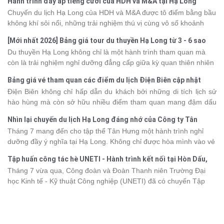
Hành trình đầy ắp tiếng cười của HDH và M&A tại Hạ Long
Chuyến du lịch Hạ Long của HDH và M&A được tô điểm bằng bầu
không khí sôi nổi, những trải nghiệm thú vị cùng vô số khoảnh
khắc đáng nhớ. Từ vẻ đẹp của kỳ quan thiên nhiên đến những
[Mới nhất 2026] Bảng giá tour du thuyền Hạ Long từ 3 - 6 sao
phút giây đồng hành bên nhau, tất cả đã tạo nên một chuyến đi
Du thuyền Hạ Long không chỉ là một hành trình tham quan mà
tràn đầy cảm xúc và dấu ấn khó quên.
còn là trải nghiệm nghỉ dưỡng đẳng cấp giữa kỳ quan thiên nhiên
thế giới. Tuy nhiên, mỗi hạng du thuyền sẽ có mức giá và dịch vụ
Bảng giá vé tham quan các điểm du lịch Điện Biên cập nhật
khác nhau, khiến nhiều du khách băn khoăn khi lựa chọn. Bài viết
2026
Điện Biên không chỉ hấp dẫn du khách bởi những di tích lịch sử
dưới đây sẽ cập nhật bảng giá tour du thuyền Hạ Long mới nhất
hào hùng mà còn sở hữu nhiều điểm tham quan mang đậm dấu
2026 từ 3 - 6 sao, giúp bạn dễ dàng so sánh và tìm được hành
ấn văn hóa và thiên nhiên Tây Bắc. Nếu đang lên kế hoạch khám
trình phù hợp với nhu cầu cũng như ngân sách.
Nhìn lại chuyến du lịch Hạ Long đáng nhớ của Công ty Tân
phá vùng đất này, việc cập nhật trước giá vé sẽ giúp bạn chủ
Hưng 2026
Tháng 7 mang đến cho tập thể Tân Hưng một hành trình nghỉ
động hơn trong lịch trình và chi phí. Cùng Vietsense Travel tham
dưỡng đầy ý nghĩa tại Hạ Long. Không chỉ được hòa mình vào vẻ
khảo bảng giá vé tham quan các điểm
du lịch Điện Biên
mới nhất
đẹp của di sản thiên nhiên thế giới, các thành viên còn có dịp gắn
năm 2026 ngay dưới đây.
Tập huấn công tác hè UNETI - Hành trình kết nối tại Hòn Dấu,
kết, sẻ chia và lưu giữ nhiều khoảnh khắc đáng nhớ. Hãy cùng
Đồ Sơn
Tháng 7 vừa qua, Công đoàn và Đoàn Thanh niên Trường Đại
nhìn lại chuyến đi ngập tràn niềm vui và những trải nghiệm khó
học Kinh tế - Kỹ thuật Công nghiệp (UNETI) đã có chuyến Tập
quên.
huấn công tác hè 2026 đầy ý nghĩa tại Hòn Dấu - Đồ Sơn. Không
chỉ là dịp nâng cao kỹ năng và chia sẻ kinh nghiệm công tác,
chương trình còn mang đến những hoạt động giao lưu sôi nổi,
góp phần gắn kết tập thể và lưu giữ nhiều kỷ niệm đáng nhớ.