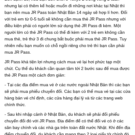
nhưng lại có thêm kế hoặc muốn đi những nơi khác tại Nhật thì
bạn nên mua JR Pass toàn Nhật Bản 14 ngày sẽ hợp lí hơn. Đối
với trẻ em từ 0-5 tuổi sẽ không cần mua thẻ JR Pass nhưng với
điều kiện phải có người lớn sử dụng thẻ JR Pass đi kèm. Một
người lớn có thẻ JR Pass có thể đi kèm với 2 trẻ em không cần
mua thẻ, trẻ thứ 3 đi chung bắt buộc phải mua thẻ JR Pass. Tuy
nhiên nếu bạn muốn có chỗ ngồi riêng cho trẻ thì bạn cần phải
mua JR Pass.
JR Pass khá tiện lợi nhưng cách mua vé lại hơi phức tạp một
chút. Cụ thể du khách cần quan tâm tới 2 bước sau để mua được
thẻ JR Pass một cách đơn giản:
- Tại các địa điểm mua vé ở các nước ngoài Nhật Bản thì các bạn
sẽ phải mua phiếu chuyển đổi. Các bạn có thể mua vé tại các cửa
hàng bán vé chỉ định, các cửa hàng đại lý và từ các trang web
chính thức.
- Sau khi nhập cảnh ở Nhật Bản, du khách sẽ phải đổi phiếu
chuyển đổi đó với JR Pass. Địa điểm để có thể đổi vé có ở các
sân bay chính và các nhà ga trên toàn đất nước Nhật. Khi đến địa
điểm chuyển đổi, du khách cần mang theo 2 loại giấy tờ chính đó