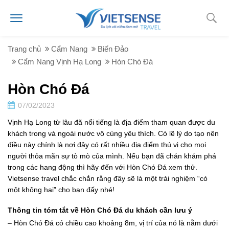
Trang chủ
Cẩm Nang
Biển Đảo
Cẩm Nang Vịnh Hạ Long
Hòn Chó Đá
Hòn Chó Đá
07/02/2023
Vịnh Hạ Long từ lâu đã nổi tiếng là địa điểm tham quan được du
khách trong và ngoài nước vô cùng yêu thích. Có lẽ lý do tạo nên
điều này chính là nơi đây có rất nhiều địa điểm thú vị cho mọi
người thỏa mãn sự tò mò của mình. Nếu bạn đã chán khám phá
trong các hang động thì hãy đến với Hòn Chó Đá xem thử.
Vietsense travel chắc chắn rằng đây sẽ là một trải nghiệm “có
một không hai” cho bạn đấy nhé!
Thông tin tóm tắt về Hòn Chó Đá du khách cần lưu ý
– Hòn Chó Đá có chiều cao khoảng 8m, vị trí của nó là nằm dưới