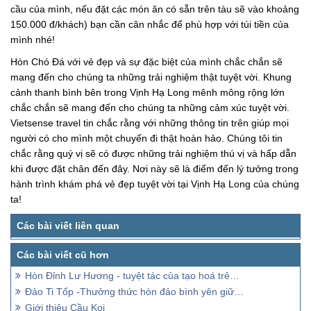
cầu của mình, nếu đặt các món ăn có sẵn trên tàu sẽ vào khoảng
150.000 đ/khách) bạn cần cân nhắc để phù hợp với túi tiền của
mình nhé!
Hòn Chó Đá với vẻ đẹp và sự đặc biệt của mình chắc chắn sẽ
mang đến cho chúng ta những trải nghiệm thật tuyệt vời. Khung
cảnh thanh bình bên trong Vịnh Hạ Long mênh mông rộng lớn
chắc chắn sẽ mang đến cho chúng ta những cảm xúc tuyệt vời.
Vietsense travel tin chắc rằng với những thông tin trên giúp mọi
người có cho mình một chuyến đi thật hoàn hảo. Chúng tôi tin
chắc rằng quý vị sẽ có được những trải nghiệm thú vị và hấp dẫn
khi được đặt chân đến đây. Nơi này sẽ là điểm đến lý tưởng trong
hành trình khám phá vẻ đẹp tuyệt vời tại Vịnh Hạ Long của chúng
ta!
Hòn Đỉnh Lư Hương - tuyệt tác của tạo hoá trên vịnh Hạ Long
Đảo Ti Tốp -Thưởng thức hòn đảo bình yên giữa Vịnh Hạ Long
Giới thiệu Cầu Koi