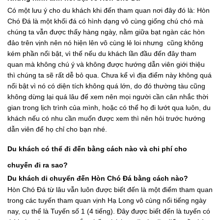
Có một lưu ý cho du khách khi đến tham quan nơi đây đó là: Hòn
Chó Đá là một khối đá có hình dạng vô cùng giống chú chó mà
chúng ta vẫn được thấy hàng ngày, nằm giữa bạt ngàn các hòn
đảo trên vịnh nên nó hiện lên vô cùng lẻ loi nhưng cũng không
kém phần nổi bật, vì thế nếu du khách lần đầu đến đây tham
quan mà không chú ý và không được hướng dẫn viên giới thiệu
thì chúng ta sẽ rất dễ bỏ qua. Chưa kể vì địa điểm này không quá
nổi bật vì nó có diện tích không quá lớn, do đó thường tàu cũng
không dừng lại quá lâu để xem nên mọi người cần cân nhắc thời
gian trong lịch trình của mình, hoặc có thể họ đi lướt qua luôn, du
khách nếu có nhu cần muốn được xem thì nên hỏi trước hướng
dẫn viên để họ chỉ cho bạn nhé.
Du khách có thể đi đến bằng cách nào và chi phí cho
chuyến đi ra sao?
Du khách di chuyển đến Hòn Chó Đá bằng cách nào?
Hòn Chó Đá từ lâu vẫn luôn được biết đến là một điểm tham quan
trong các tuyến tham quan vịnh Hạ Long vô cùng nổi tiếng ngày
nay, cụ thể là Tuyến số 1 (4 tiếng). Đây được biết đến là tuyến có