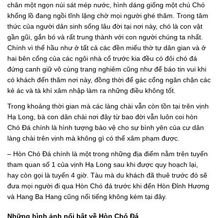
chân một ngọn núi sát mép nước, hình dáng giống một chú Chó
khổng lồ đang ngồi tĩnh lặng chờ mọi người ghé thăm. Trong tâm
thức của người dân sinh sống lâu đời tại nơi này, chó là con vật
gần gũi, gắn bó và rất trung thành với con người chúng ta nhất.
Chính vì thế hầu như ở tất cả các đền miếu thờ tự dân gian và ở
hai bên cổng của các ngôi nhà cổ trước kia đều có đôi chó đá
đứng canh giữ vô cùng trang nghiêm cũng như để báo tin vui khi
có khách đến thăm nơi này, đồng thời để gác cổng ngăn chặn các
kẻ ác và tà khí xâm nhập làm ra những điều không tốt.
Trong khoảng thời gian mà các làng chài vẫn còn tồn tại trên vịnh
Hạ Long, bà con dân chài nơi đây từ bao đời vẫn luôn coi hòn
Chó Đá chính là hình tượng bảo vệ cho sự bình yên của cư dân
làng chài trên vịnh mà không gì có thể xâm phạm được.
– Hòn Chó Đá chính là một trong những địa điểm nằm trên tuyến
tham quan số 1 của vịnh Hạ Long sau khi được quy hoạch lại,
hay còn gọi là tuyến 4 giờ. Tàu mà du khách đã thuê trước đó sẽ
đưa mọi người đi qua Hòn Chó đá trước khi đến Hòn Đỉnh Hương
và Hang Ba Hang cũng nổi tiếng không kém tại đây.
Những hình ảnh nổi bật về Hòn Chó Đá