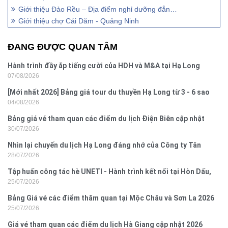
Giới thiệu Đảo Rều – Địa điểm nghỉ dưỡng đẳng cấp 5 sao
Giới thiệu chợ Cái Dăm - Quảng Ninh
ĐANG ĐƯỢC QUAN TÂM
Hành trình đầy ắp tiếng cười của HDH và M&A tại Hạ Long
07/08/2026
[Mới nhất 2026] Bảng giá tour du thuyền Hạ Long từ 3 - 6 sao
04/08/2026
Bảng giá vé tham quan các điểm du lịch Điện Biên cập nhật
30/07/2026
2026
Nhìn lại chuyến du lịch Hạ Long đáng nhớ của Công ty Tân
28/07/2026
Hưng 2026
Tập huấn công tác hè UNETI - Hành trình kết nối tại Hòn Dấu,
25/07/2026
Đồ Sơn
Bảng Giá vé các điểm thăm quan tại Mộc Châu và Sơn La 2026
25/07/2026
Giá vé tham quan các điểm du lịch Hà Giang cập nhật 2026