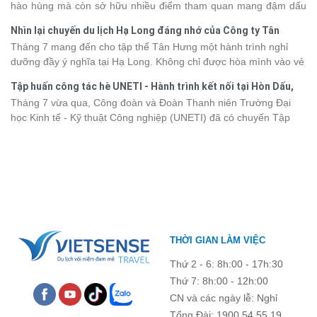
hào hùng mà còn sở hữu nhiều điểm tham quan mang đậm dấu
2026 từ 3 - 6 sao, giúp bạn dễ dàng so sánh và tìm được hành
ấn văn hóa và thiên nhiên Tây Bắc. Nếu đang lên kế hoạch khám
trình phù hợp với nhu cầu cũng như ngân sách.
Nhìn lại chuyến du lịch Hạ Long đáng nhớ của Công ty Tân
phá vùng đất này, việc cập nhật trước giá vé sẽ giúp bạn chủ
Hưng 2026
Tháng 7 mang đến cho tập thể Tân Hưng một hành trình nghỉ
động hơn trong lịch trình và chi phí. Cùng Vietsense Travel tham
dưỡng đầy ý nghĩa tại Hạ Long. Không chỉ được hòa mình vào vẻ
khảo bảng giá vé tham quan các điểm
du lịch Điện Biên
mới nhất
đẹp của di sản thiên nhiên thế giới, các thành viên còn có dịp gắn
năm 2026 ngay dưới đây.
Tập huấn công tác hè UNETI - Hành trình kết nối tại Hòn Dấu,
kết, sẻ chia và lưu giữ nhiều khoảnh khắc đáng nhớ. Hãy cùng
Đồ Sơn
Tháng 7 vừa qua, Công đoàn và Đoàn Thanh niên Trường Đại
nhìn lại chuyến đi ngập tràn niềm vui và những trải nghiệm khó
học Kinh tế - Kỹ thuật Công nghiệp (UNETI) đã có chuyến Tập
quên.
huấn công tác hè 2026 đầy ý nghĩa tại Hòn Dấu - Đồ Sơn. Không
chỉ là dịp nâng cao kỹ năng và chia sẻ kinh nghiệm công tác,
chương trình còn mang đến những hoạt động giao lưu sôi nổi,
góp phần gắn kết tập thể và lưu giữ nhiều kỷ niệm đáng nhớ.
THỜI GIAN LÀM VIỆC
Thứ 2 - 6: 8h:00 - 17h:30
Thứ 7: 8h:00 - 12h:00
CN và các ngày lễ: Nghỉ
Tổng Đài: 1900 54 55 19