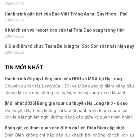
25/07/2026
Hành trình gắn kết của Bảo Việt Tràng An tại Quy Nhơn - Phú
23/07/2026
Yên
6 khách sạn và resort cao cấp tại Tam Đảo sang trọng tiện
20/07/2026
nghi
6 Địa điểm tổ chức Team Building tại Sóc Sơn tốt nhất hiện nay
18/07/2026
TIN MỚI NHẤT
Hành trình đầy ắp tiếng cười của HDH và M&A tại Hạ Long
Chuyến du lịch Hạ Long của HDH và M&A được tô điểm bằng bầu
không khí sôi nổi, những trải nghiệm thú vị cùng vô số khoảnh
khắc đáng nhớ. Từ vẻ đẹp của kỳ quan thiên nhiên đến những
[Mới nhất 2026] Bảng giá tour du thuyền Hạ Long từ 3 - 6 sao
phút giây đồng hành bên nhau, tất cả đã tạo nên một chuyến đi
Du thuyền Hạ Long không chỉ là một hành trình tham quan mà
tràn đầy cảm xúc và dấu ấn khó quên.
còn là trải nghiệm nghỉ dưỡng đẳng cấp giữa kỳ quan thiên nhiên
thế giới. Tuy nhiên, mỗi hạng du thuyền sẽ có mức giá và dịch vụ
Bảng giá vé tham quan các điểm du lịch Điện Biên cập nhật
khác nhau, khiến nhiều du khách băn khoăn khi lựa chọn. Bài viết
2026
Điện Biên không chỉ hấp dẫn du khách bởi những di tích lịch sử
dưới đây sẽ cập nhật bảng giá tour du thuyền Hạ Long mới nhất