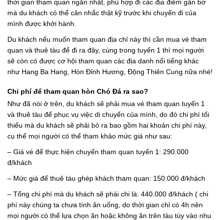
thời gian tham quan ngắn nhất, phù hợp đi các địa điểm gần bờ
mà du khách có thể cân nhắc thật kỹ trước khi chuyến đi của
mình được khởi hành.
Du khách nếu muốn tham quan địa chỉ này thì cần mua vé tham
quan và thuê tàu để đi ra đây, cùng trong tuyến 1 thì mọi người
sẽ còn có được cơ hội tham quan các địa danh nổi tiếng khác
như Hang Ba Hang, Hòn Đỉnh Hương, Động Thiên Cung nữa nhé!
Chi phí để tham quan hòn Chó Đá ra sao?
Như đã nói ở trên, du khách sẽ phải mua vé tham quan tuyến 1
và thuê tàu để phục vụ việc di chuyển của mình, do đó chi phí tối
thiểu mà du khách sẽ phải bỏ ra bao gồm hai khoản chi phí này,
cụ thể mọi người có thể tham khảo mức giá như sau:
– Giá vé để thực hiện chuyến tham quan tuyến 1: 290.000
đ/khách
– Mức giá để thuê tàu ghép khách tham quan: 150.000 đ/khách
– Tổng chi phí mà du khách sẽ phải chi là: 440.000 đ/khách ( chi
phí này chúng ta chưa tính ăn uống, do thời gian chỉ có 4h nên
mọi người có thể lựa chọn ăn hoặc không ăn trên tàu tùy vào nhu