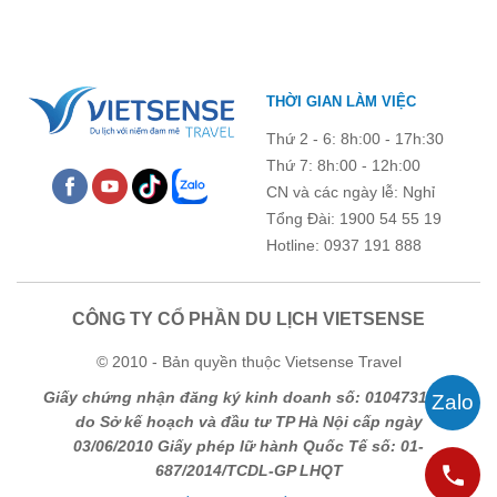
tham quan các điểm du lịch ở Sơn La 2026 mới nhất ngay dưới
đây.
THỜI GIAN LÀM VIỆC
Thứ 2 - 6: 8h:00 - 17h:30
Thứ 7: 8h:00 - 12h:00
CN và các ngày lễ: Nghỉ
Tổng Đài: 1900 54 55 19
Hotline: 0937 191 888
CÔNG TY CỔ PHẦN DU LỊCH VIETSENSE
© 2010 - Bản quyền thuộc Vietsense Travel
Giấy chứng nhận đăng ký kinh doanh số: 0104731205
do Sở kế hoạch và đầu tư TP Hà Nội cấp ngày
03/06/2010 Giấy phép lữ hành Quốc Tế số: 01-
687/2014/TCDL-GP LHQT