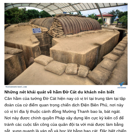
Những nét khái quát về hầm Đờ Cát du khách nên biết
Căn hầm của tướng Đờ Cát hiện nay có vị trí tại trung tâm tại tập
đoàn của cứ điểm quan trọng chiến dịch Điện Biên Phủ, nơi này
có vị trí địa lý thuộc cánh đồng Mường Thanh bao la, bát ngát.
Nơi này được chính quyền Pháp xây dựng lên cực kỳ kiên cố để
tránh các cuộc tấn công của quân đội ta với mái được làm bằng
sắt, xung quanh là ván gỗ và bọc lót bằng bao cát. Đặc biệt chiến