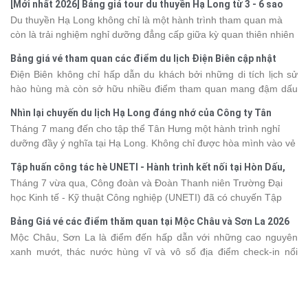
[Mới nhất 2026] Bảng giá tour du thuyền Hạ Long từ 3 - 6 sao
Du thuyền Hạ Long không chỉ là một hành trình tham quan mà
còn là trải nghiệm nghỉ dưỡng đẳng cấp giữa kỳ quan thiên nhiên
thế giới. Tuy nhiên, mỗi hạng du thuyền sẽ có mức giá và dịch vụ
Bảng giá vé tham quan các điểm du lịch Điện Biên cập nhật
khác nhau, khiến nhiều du khách băn khoăn khi lựa chọn. Bài viết
2026
Điện Biên không chỉ hấp dẫn du khách bởi những di tích lịch sử
dưới đây sẽ cập nhật bảng giá tour du thuyền Hạ Long mới nhất
hào hùng mà còn sở hữu nhiều điểm tham quan mang đậm dấu
2026 từ 3 - 6 sao, giúp bạn dễ dàng so sánh và tìm được hành
ấn văn hóa và thiên nhiên Tây Bắc. Nếu đang lên kế hoạch khám
trình phù hợp với nhu cầu cũng như ngân sách.
Nhìn lại chuyến du lịch Hạ Long đáng nhớ của Công ty Tân
phá vùng đất này, việc cập nhật trước giá vé sẽ giúp bạn chủ
Hưng 2026
Tháng 7 mang đến cho tập thể Tân Hưng một hành trình nghỉ
động hơn trong lịch trình và chi phí. Cùng Vietsense Travel tham
dưỡng đầy ý nghĩa tại Hạ Long. Không chỉ được hòa mình vào vẻ
khảo bảng giá vé tham quan các điểm
du lịch Điện Biên
mới nhất
đẹp của di sản thiên nhiên thế giới, các thành viên còn có dịp gắn
năm 2026 ngay dưới đây.
Tập huấn công tác hè UNETI - Hành trình kết nối tại Hòn Dấu,
kết, sẻ chia và lưu giữ nhiều khoảnh khắc đáng nhớ. Hãy cùng
Đồ Sơn
Tháng 7 vừa qua, Công đoàn và Đoàn Thanh niên Trường Đại
nhìn lại chuyến đi ngập tràn niềm vui và những trải nghiệm khó
học Kinh tế - Kỹ thuật Công nghiệp (UNETI) đã có chuyến Tập
quên.
huấn công tác hè 2026 đầy ý nghĩa tại Hòn Dấu - Đồ Sơn. Không
Bảng Giá vé các điểm thăm quan tại Mộc Châu và Sơn La 2026
chỉ là dịp nâng cao kỹ năng và chia sẻ kinh nghiệm công tác,
Mộc Châu, Sơn La là điểm đến hấp dẫn với những cao nguyên
chương trình còn mang đến những hoạt động giao lưu sôi nổi,
xanh mướt, thác nước hùng vĩ và vô số địa điểm check-in nổi
góp phần gắn kết tập thể và lưu giữ nhiều kỷ niệm đáng nhớ.
tiếng. Trước khi lên đường, việc cập nhật giá vé tham quan sẽ
giúp bạn chủ động hơn trong việc lên lịch trình và dự trù chi phí
du lịch Mộc Châu
. Cùng Vietsense Travel tham khảo bảng giá vé