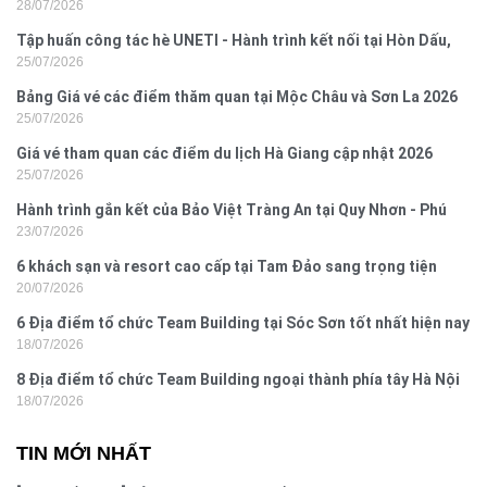
28/07/2026
Hưng 2026
Tập huấn công tác hè UNETI - Hành trình kết nối tại Hòn Dấu,
25/07/2026
Đồ Sơn
Bảng Giá vé các điểm thăm quan tại Mộc Châu và Sơn La 2026
25/07/2026
Giá vé tham quan các điểm du lịch Hà Giang cập nhật 2026
25/07/2026
Hành trình gắn kết của Bảo Việt Tràng An tại Quy Nhơn - Phú
23/07/2026
Yên
6 khách sạn và resort cao cấp tại Tam Đảo sang trọng tiện
20/07/2026
nghi
6 Địa điểm tổ chức Team Building tại Sóc Sơn tốt nhất hiện nay
18/07/2026
8 Địa điểm tổ chức Team Building ngoại thành phía tây Hà Nội
18/07/2026
TIN MỚI NHẤT